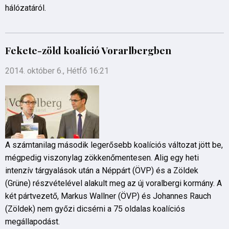
hálózatáról.
Fekete-zöld koalíció Vorarlbergben
2014. október 6., Hétfő 16:21
A számtanilag második legerősebb koalíciós változat jött be,
mégpedig viszonylag zökkenőmentesen. Alig egy heti
intenzív tárgyalások után a Néppárt (ÖVP) és a Zöldek
(Grüne) részvételével alakult meg az új voralbergi kormány. A
két pártvezető, Markus Wallner (ÖVP) és Johannes Rauch
(Zöldek) nem győzi dicsérni a 75 oldalas koalíciós
megállapodást.