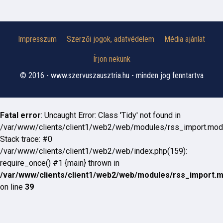
Impresszum
Szerzői jogok, adatvédelem
Média ajánlat
Írjon nekünk
© 2016 - www.szervuszausztria.hu - minden jog fenntartva
Fatal error
: Uncaught Error: Class 'Tidy' not found in
/var/www/clients/client1/web2/web/modules/rss_import.mod
Stack trace: #0
/var/www/clients/client1/web2/web/index.php(159):
require_once() #1 {main} thrown in
/var/www/clients/client1/web2/web/modules/rss_import.
on line
39