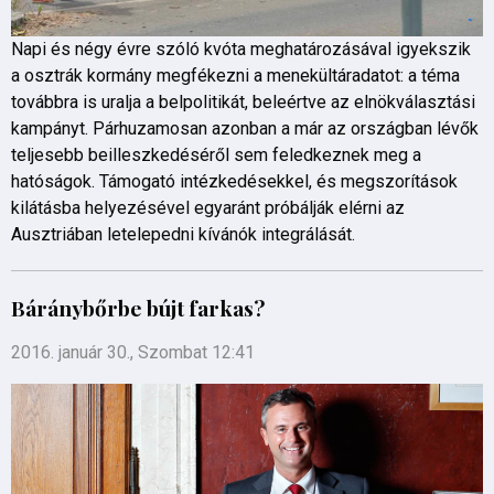
Napi és négy évre szóló kvóta meghatározásával igyekszik
a osztrák kormány megfékezni a menekültáradatot: a téma
továbbra is uralja a belpolitikát, beleértve az elnökválasztási
kampányt. Párhuzamosan azonban a már az országban lévők
teljesebb beilleszkedéséről sem feledkeznek meg a
hatóságok. Támogató intézkedésekkel, és megszorítások
kilátásba helyezésével egyaránt próbálják elérni az
Ausztriában letelepedni kívánók integrálását.
Báránybőrbe bújt farkas?
2016. január 30., Szombat 12:41