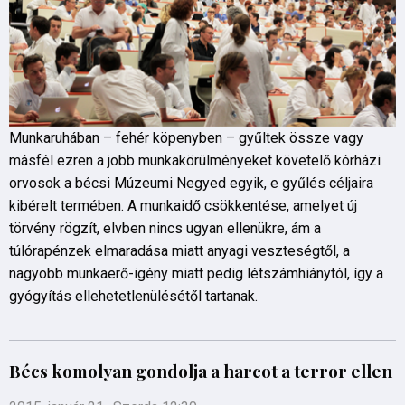
Munkaruhában – fehér köpenyben – gyűltek össze vagy
másfél ezren a jobb munkakörülményeket követelő kórházi
orvosok a bécsi Múzeumi Negyed egyik, e gyűlés céljaira
kibérelt termében. A munkaidő csökkentése, amelyet új
törvény rögzít, elvben nincs ugyan ellenükre, ám a
túlórapénzek elmaradása miatt anyagi veszteségtől, a
nagyobb munkaerő-igény miatt pedig létszámhiánytól, így a
gyógyítás ellehetetlenülésétől tartanak.
Bécs komolyan gondolja a harcot a terror ellen