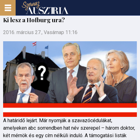
Ki lesz a Hofburg ura?
2016. március 27., Vasárnap 11:16
A határidő lejárt. Már nyomják a szavazócédulákat,
amelyeken abc sorrendben hat név szerepel – három doktor,
két mérnök és egy cím nélküli induló. A támogatási listák