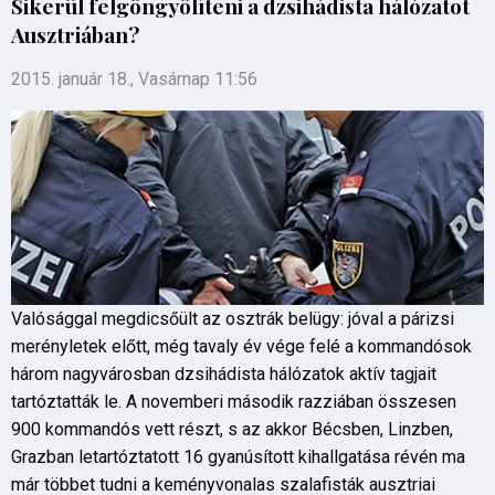
Sikerül felgöngyölíteni a dzsihádista hálózatot
Ausztriában?
2015. január 18., Vasárnap 11:56
Valósággal megdicsőült az osztrák belügy: jóval a párizsi
merényletek előtt, még tavaly év vége felé a kommandósok
három nagyvárosban dzsihádista hálózatok aktív tagjait
tartóztatták le. A novemberi második razziában összesen
900 kommandós vett részt, s az akkor Bécsben, Linzben,
Grazban letartóztatott 16 gyanúsított kihallgatása révén ma
már többet tudni a keményvonalas szalafisták ausztriai