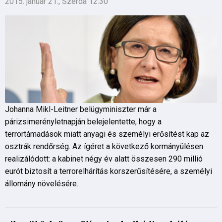
2015. január 21., Szerda 12:30
Johanna Mikl-Leitner belügyminiszter már a
párizsimerényletnapján belejelentette, hogy a
terrortámadások miatt anyagi és személyi erősítést kap az
osztrák rendőrség. Az ígéret a következő kormányülésen
realizálódott: a kabinet négy év alatt összesen 290 millió
eurót biztosít a terrorelhárítás korszerűsítésére, a személyi
állomány növelésére.