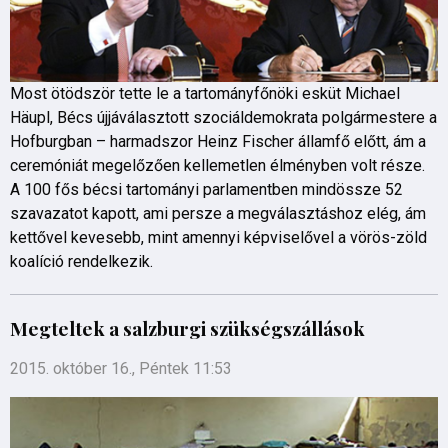
Most ötödször tette le a tartományfőnöki esküt Michael
Häupl, Bécs újjáválasztott szociáldemokrata polgármestere a
Hofburgban – harmadszor Heinz Fischer államfő előtt, ám a
ceremóniát megelőzően kellemetlen élményben volt része.
A 100 fős bécsi tartományi parlamentben mindössze 52
szavazatot kapott, ami persze a megválasztáshoz elég, ám
kettővel kevesebb, mint amennyi képviselővel a vörös-zöld
koalíció rendelkezik.
Megteltek a salzburgi szükségszállások
2015. október 16., Péntek 11:53