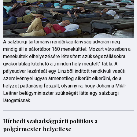
A salzburgi tartományi rendőrkapitányság udvarán még
mindig áll a sátortábor 160 menekülttel: Mozart városában a
menekültek elhelyezésére létesített szükségszállásokra
gyakorlatilag kitehető a „minden hely megtelt” tábla. A
pályaudvar lezárását egy Linzből indított rendkívüli vasúti
szerelvénnyel ugyan átmenetileg sikerült elkerülni, de a
helyzet pattanásig feszült, olyannyira, hogy Johanna Mikl-
Leitner belügyminiszter szükségét látta egy salzburgi
látogatásnak.
Hírhedt szabadságpárti politikus a
polgármester helyettese