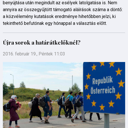
benyújtása után megindult az esélyek latolgatása is. Nem
annyira az összegyűjtött támogató aláírások száma a döntő:
a közvélemény kutatások eredménye hihetőbben jelzi, ki
tekinthető befutónak egy hónappal a választás előtt.
Újra sorok a határátkelőknél?
2016. február 19., Péntek 11:03