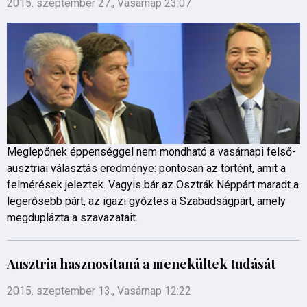
2015. szeptember 27., Vasárnap 23:07
Meglepőnek éppenséggel nem mondható a vasárnapi felső-
ausztriai választás eredménye: pontosan az történt, amit a
felmérések jeleztek. Vagyis bár az Osztrák Néppárt maradt a
legerősebb párt, az igazi győztes a Szabadságpárt, amely
megduplázta a szavazatait.
Ausztria hasznosítaná a menekültek tudását
2015. szeptember 13., Vasárnap 12:22