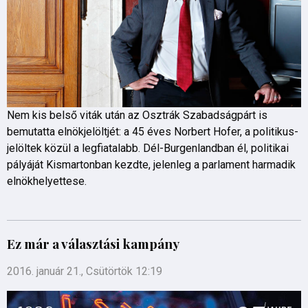
Nem kis belső viták után az Osztrák Szabadságpárt is
bemutatta elnökjelöltjét: a 45 éves Norbert Hofer, a politikus-
jelöltek közül a legfiatalabb. Dél-Burgenlandban él, politikai
pályáját Kismartonban kezdte, jelenleg a parlament harmadik
elnökhelyettese.
Ez már a választási kampány
2016. január 21., Csütörtök 12:19