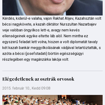
Kérdés, kiderül-e valaha, vajon Rakhat Alijev, Kazahsztán volt
bécsi nagykövete, a kazah diktátor Nurszultan Nazarbajev
veje valóban öngyilkos lett-e, avagy nem kevés
ellenségeinek egyike eltette láb alól. Nem mintha ez
egyszerű feladat lett volna, hiszen a volt diplomatát tavaly
két kazah bankár meggyilkolásának vádjával letartóztatták, s
azóta a bécsi (josefstadati) börtön egészségügyi
részlegében egy magánzárka lakója volt.
Elégedetlenek az osztrák orvosok
2015. február 10., Kedd 09:08