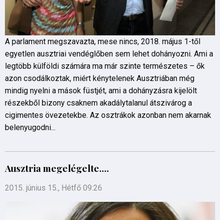
A parlament megszavazta, mese nincs, 2018. május 1-től
egyetlen ausztriai vendéglőben sem lehet dohányozni. Ami a
legtöbb külföldi számára ma már szinte természetes – ők
azon csodálkoztak, miért kénytelenek Ausztriában még
mindig nyelni a mások füstjét, ami a dohányzásra kijelölt
részekből bizony csaknem akadálytalanul átszivárog a
cigimentes övezetekbe. Az osztrákok azonban nem akarnak
belenyugodni...
Ausztria megelégelte....
2015. június 15., Hétfő 09:26