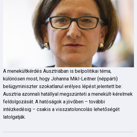
A menekültkérdés Ausztriában is belpolitikai téma,
különösen most, hogy Johanna Mikl-Leitner (néppárti)
belügyminiszter szokatlanul erélyes lépést jelentett be:
Ausztria azonnali hatállyal megszünteti a menekült-kérelmek
feldolgozását. A hatóságok a jövőben – további
intézkedésig – csakis a visszatoloncolás lehetőségét
latolgatják.