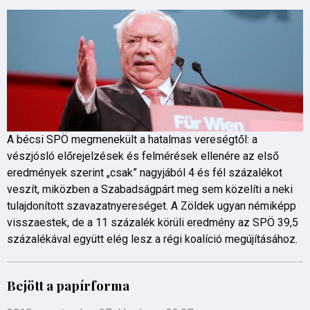
A bécsi SPÖ megmenekült a hatalmas vereségtől: a
vészjósló előrejelzések és felmérések ellenére az első
eredmények szerint „csak” nagyjából 4 és fél százalékot
veszít, miközben a Szabadságpárt meg sem közelíti a neki
tulajdonított szavazatnyereséget. A Zöldek ugyan némiképp
visszaestek, de a 11 százalék körüli eredmény az SPÖ 39,5
százalékával együtt elég lesz a régi koalíció megújításához.
Bejött a papírforma