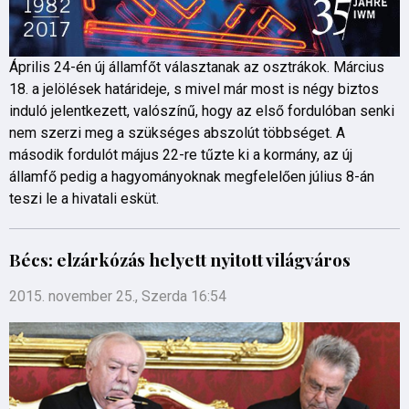
Április 24-én új államfőt választanak az osztrákok. Március
18. a jelölések határideje, s mivel már most is négy biztos
induló jelentkezett, valószínű, hogy az első fordulóban senki
nem szerzi meg a szükséges abszolút többséget. A
második fordulót május 22-re tűzte ki a kormány, az új
államfő pedig a hagyományoknak megfelelően július 8-án
teszi le a hivatali esküt.
Bécs: elzárkózás helyett nyitott világváros
2015. november 25., Szerda 16:54