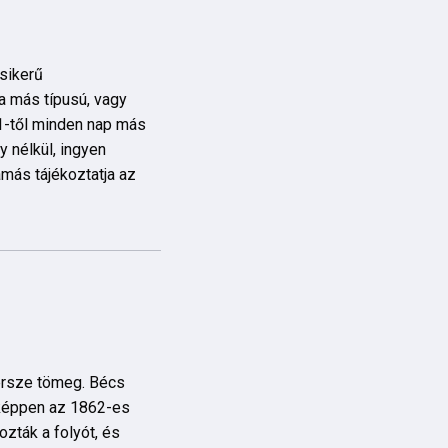
sikerű
a más típusú, vagy
-től minden nap más
 nélkül, ingyen
amás tájékoztatja az
ersze tömeg. Bécs
nképpen az 1862-es
ozták a folyót, és