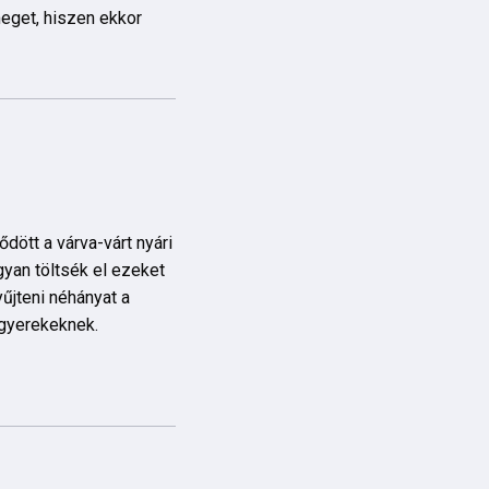
meget, hiszen ekkor
ődött a várva-várt nyári
ogyan töltsék el ezeket
űjteni néhányat a
gyerekeknek.