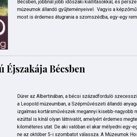
Bécsben, jobbnál jobb időszaki kiállításokkal, és persz
múzeumok állandó gyűjteményeivel. Vagyis a képzőmű
most is érdemes átugrania a szomszédba, egy-egy remek
ú Éjszakája Bécsben
Dürer az Albertinában, a bécsi századforduló szecesszió
a Leopold múzeumban, a Szépművészeti állandó anyag
izgalmas kortársművészek megannyi kisebb-nagyobb 
ezúttal is kínál olyan látnivalót, amelyért érdemes megte
kilométeres utat. De aki valóban el akar mélyedni egy-eg
ne az október 5-i szombatot válassza. A Múzeumok Ho