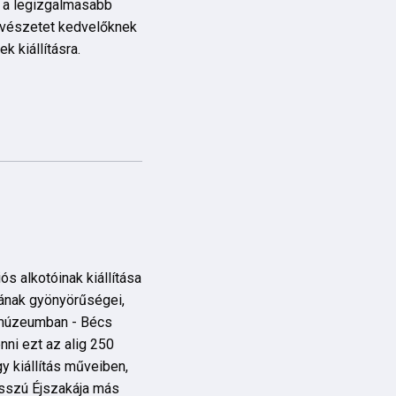
e a legizgalmasabb
vészetet kedvelőknek
 kiállításra.
s alkotóinak kiállítása
ának gyönyörűségei,
múzeumban - Bécs
nni ezt az alig 250
y kiállítás műveiben,
sszú Éjszakája más