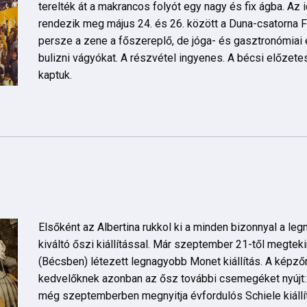
terelték át a makrancos folyót egy nagy és fix ágba. Az
rendezik meg május 24. és 26. között a Duna-csatorna F
persze a zene a főszereplő, de jóga- és gasztronómiai 
bulizni vágyókat. A részvétel ingyenes. A bécsi előzete
kaptuk.
Elsőként az Albertina rukkol ki a minden bizonnyal a l
kiváltó őszi kiállítással. Már szeptember 21-től megteki
(Bécsben) létezett legnagyobb Monet kiállítás. A kép
kedvelőknek azonban az ősz további csemegéket nyújt
még szeptemberben megnyitja évfordulós Schiele kiállít