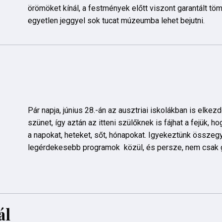
örömöket kínál, a festmények előtt viszont garantált tö
egyetlen jeggyel sok tucat múzeumba lehet bejutni.
Pár napja, június 28.-án az ausztriai iskolákban is elkezd
szünet, így aztán az itteni szülőknek is fájhat a fejük, h
a napokat, heteket, sőt, hónapokat. Igyekeztünk összegy
legérdekesebb programok közül, és persze, nem csak 
ál