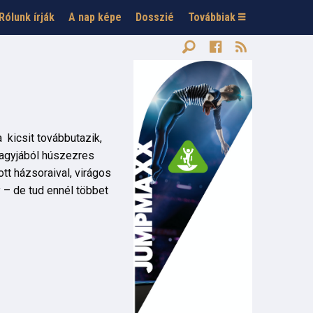
Rólunk írják
A nap képe
Dosszié
Továbbiak
ha kicsit továbbutazik,
nagyjából húszezres
tt házsoraival, virágos
 – de tud ennél többet