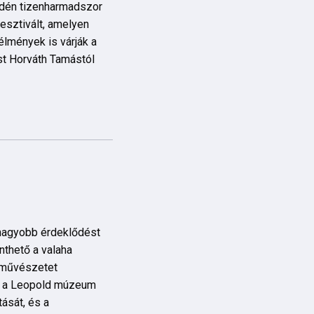
 idén tizenharmadszor
esztivált, amelyen
élmények is várják a
st Horváth Tamástól
egnagyobb érdeklődést
nthető a valaha
zőművészetet
: a Leopold múzeum
ását, és a