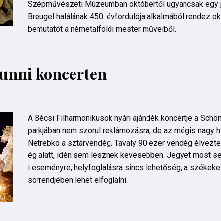
Szépművészeti Múzeumban októbertől ugyancsak egy ju
Breugel halálának 450. évfordulója alkalmából rendez o
bemutatót a németalföldi mester műveiből.
unni koncerten
A Bécsi Filharmonikusok nyári ajándék koncertje a Schön
parkjában nem szorul reklámozásra, de az mégis nagy hí
Netrebko a sztárvendég. Tavaly 90 ezer vendég élvezte
ég alatt, idén sem lesznek kevesebben. Jegyet most se
i eseményre, helyfoglalásra sincs lehetőség, a székeke
sorrendjében lehet elfoglalni.