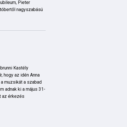
bileum, Pieter
któbertől nagyszabású
brunni Kastély
r, hogy az idén Anna
 a muzsikát a szabad
m adnak ki a május 31-
t az érkezés