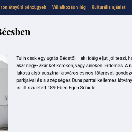
ron átnyúló pénzügyek
Vállalkozás világ
Kulturális ajánlat
Bécsben
Tulln csak egy ugrás Bécstől – aki idáig eljut, jól teszi, 
akár négy- akár két keréken, vagy síneken. Érdemes. A 
lakosú alsó-ausztriai kisváros csinos főterével, gondozo
parkjaival és a szépséges Duna parttal kellemes látvány
is: itt született 1890-ben Egon Schiele.