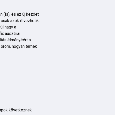
 (is), és az új kezdet
 csak azok élvezhetik,
rül nagy a
ix ausztriai
ítás élményéért a
s öröm, hogyan térnek
apok következnek