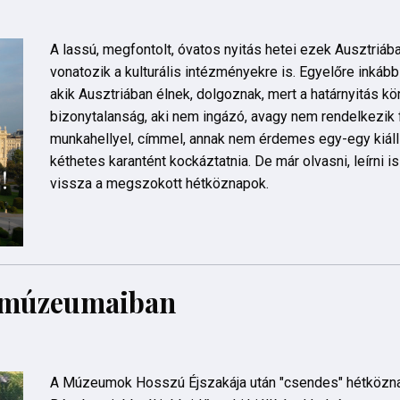
A lassú, megfontolt, óvatos nyitás hetei ezek Ausztriában
vonatozik a kulturális intézményekre is. Egyelőre inkább
akik Ausztriában élnek, dolgoznak, mert a határnyitás kö
bizonytalanság, aki nem ingázó, avagy nem rendelkezik f
munkahellyel, címmel, annak nem érdemes egy-egy kiáll
kéthetes karantént kockáztatnia. De már olvasni, leírni i
vissza a megszokott hétköznapok.
s múzeumaiban
A Múzeumok Hosszú Éjszakája után "csendes" hétközn