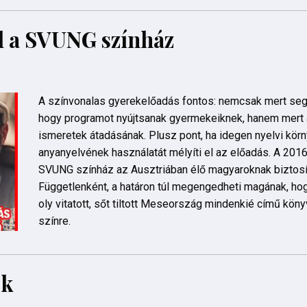
l a SVUNG színház
A színvonalas gyerekelőadás fontos: nemcsak mert seg
hogy programot nyújtsanak gyermekeiknek, hanem mert 
ismeretek átadásának. Plusz pont, ha idegen nyelvi kör
anyanyelvének használatát mélyíti el az előadás. A 20
SVUNG színház az Ausztriában élő magyaroknak biztosít
Függetlenként, a határon túl megengedheti magának, h
oly vitatott, sőt tiltott Meseország mindenkié című kön
színre.
ok