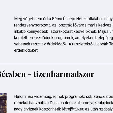
Még véget sem ért a Bécsi Ünnepi Hetek általában nagy
rendezvénysorozata, az osztrák főváros máris kedvez 
inkább könnyedebb szórakozást kedvelőknek. Május 31
kerületben kezdődnek programok, amelyeken belépőjegy
vehetnek részt az érdeklődők. A részletekről Horváth T
érdeklődőket.
Bécsben - tizenharmadszor
Három nap vidámság, remek programok, sok zene és p
remekül használja a Duna csatornákat, amelyek tulajdo
nagy árvíznek köszönhetik létrejöttüket: ez után szabály