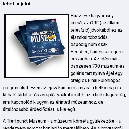
lehet bejutni.
Húsz éve hagyomány
immár az ORF (az állami
televízió) jóvoltából ez az
éjszakai tobzódás,
éspedig nem csak
Bécsben, hanem az egész
országban. Az idén már
összesen 730 múzeum és
galéria tart nyitva éjjel egy
óráig és kínál különleges
programokat. Ezen az éjszakán nem annyira a hétköznap is
látható tárlat a főszereplő, sokkal inkább az a különlegesség,
ami kapcsolódik ugyan az érintett múzeumhoz, de
általánosabb érdeklődést is kielégít.
A Treffpunkt Museum - a múzeumi körséta gyülekezője - a
rendezvénysorozat honlapján megtalálható, és a programról