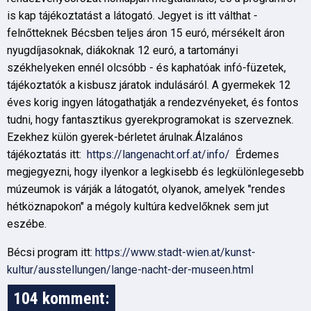
is kap tájékoztatást a látogató. Jegyet is itt válthat -
felnőtteknek Bécsben teljes áron 15 euró, mérsékelt áron
nyugdíjasoknak, diákoknak 12 euró, a tartományi
székhelyeken ennél olcsóbb - és kaphatóak infó-füzetek,
tájékoztatók a kisbusz járatok indulásáról. A gyermekek 12
éves korig ingyen látogathatják a rendezvényeket, és fontos
tudni, hogy fantasztikus gyerekprogramokat is szerveznek.
Ezekhez külön gyerek-bérletet árulnak.Álzalános
tájékoztatás itt:
https://langenacht.orf.at/info/
Érdemes
megjegyezni, hogy ilyenkor a legkisebb és legkülönlegesebb
múzeumok is várják a látogatót, olyanok, amelyek "rendes
hétköznapokon" a mégoly kultúra kedvelőknek sem jut
eszébe.
Bécsi program itt:
https://www.stadt-wien.at/kunst-
kultur/ausstellungen/lange-nacht-der-museen.html
104 komment: