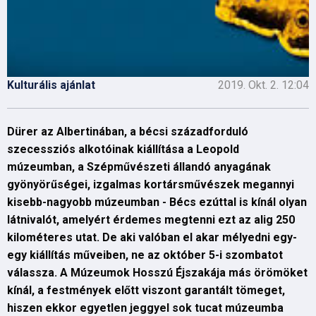
Kulturális ajánlat
2019. Okt. 2. 12:04
Dürer az Albertinában, a bécsi századforduló
szecessziós alkotóinak kiállítása a Leopold
múzeumban, a Szépművészeti állandó anyagának
gyönyörűségei, izgalmas kortársművészek megannyi
kisebb-nagyobb múzeumban - Bécs ezúttal is kínál olyan
látnivalót, amelyért érdemes megtenni ezt az alig 250
kilométeres utat. De aki valóban el akar mélyedni egy-
egy kiállítás műveiben, ne az október 5-i szombatot
válassza. A Múzeumok Hosszú Éjszakája más örömöket
kínál, a festmények előtt viszont garantált tömeget,
hiszen ekkor egyetlen jeggyel sok tucat múzeumba