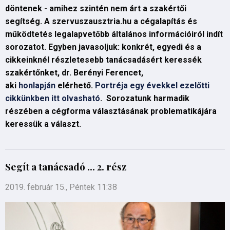
döntenek - amihez szintén nem árt a szakértői
segítség. A szervuszausztria.hu a cégalapítás és
működtetés legalapvetőbb általános információiról indít
sorozatot. Egyben javasoljuk: konkrét, egyedi és a
cikkeinknél részletesebb tanácsadásért keressék
szakértőnket, dr. Berényi Ferencet,
aki
honlapján
elérhető.
Portréja egy évekkel ezelőtti
cikkünkben itt olvasható
. Sorozatunk harmadik
részében a cégforma választásának problematikájára
keressük a választ.
Segít a tanácsadó ... 2. rész
2019. február 15., Péntek 11:38