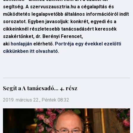
segítség. A szervuszausztria.hu a cégalapítás és
működtetés legalapvetőbb általános információiról indít
sorozatot. Egyben javasoljuk: konkrét, egyedi és a
cikkeinknél részletesebb tanácsadásért keressék
szakértőnket, dr. Berényi Ferencet,
aki
honlapján
elérhető.
Portréja egy évekkel ezelőtti
cikkünkben itt olvasható
.
Segít a A tanácsadó... 4. rész
2019. március 22., Péntek 08:32