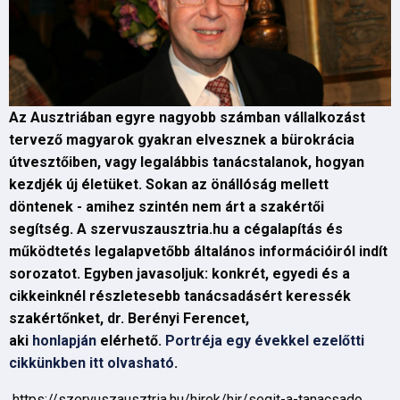
Az Ausztriában egyre nagyobb számban vállalkozást
tervező magyarok gyakran elvesznek a bürokrácia
útvesztőiben, vagy legalábbis tanácstalanok, hogyan
kezdjék új életüket. Sokan az önállóság mellett
döntenek - amihez szintén nem árt a szakértői
segítség. A szervuszausztria.hu a cégalapítás és
működtetés legalapvetőbb általános információiról indít
sorozatot. Egyben javasoljuk: konkrét, egyedi és a
cikkeinknél részletesebb tanácsadásért keressék
szakértőnket, dr. Berényi Ferencet,
aki
honlapján
elérhető.
Portréja egy évekkel ezelőtti
cikkünkben itt olvasható
.
https://szervuszausztria.hu/hirek/hir/segit-a-tanacsado