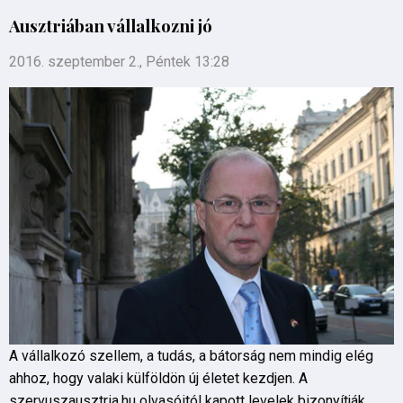
Ausztriában vállalkozni jó
2016. szeptember 2., Péntek 13:28
A vállalkozó szellem, a tudás, a bátorság nem mindig elég
ahhoz, hogy valaki külföldön új életet kezdjen. A
szervuszausztria.hu olvasóitól kapott levelek bizonyítják,