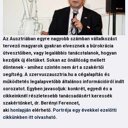
Az Ausztriában egyre nagyobb számban vállalkozást
tervező magyarok gyakran elvesznek a bürokrácia
útvesztőiben, vagy legalábbis tanácstalanok, hogyan
kezdjék új életüket. Sokan az önállóság mellett
döntenek - amihez szintén nem árt a szakértői
segítség. A szervuszausztria.hu a cégalapítás és
működtetés legalapvetőbb általános információiról indít
sorozatot. Egyben javasoljuk: konkrét, egyedi és a
cikkeinknél részletesebb tanácsadásért keressék
szakértőnket, dr. Berényi Ferencet,
aki
honlapján
elérhető.
Portréja egy évekkel ezelőtti
cikkünkben itt olvasható
.