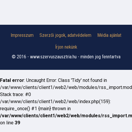
Impresszum
Szerzői jogok, adatvédelem
Média ajánlat
Írjon nekünk
© 2016 - www.szervuszausztria.hu - minden jog fenntartva
Fatal error
: Uncaught Error: Class 'Tidy' not found in
/var/www/clients/client1/web2/web/modules/rss_import.mod
Stack trace: #0
/var/www/clients/client1/web2/web/index.php(159):
require_once() #1 {main} thrown in
/var/www/clients/client1/web2/web/modules/rss_import.
on line
39