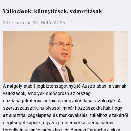
Változások: könnyítések, szigorítások
2017. március 13., Hétfő 22:25
A mégoly stabil, jogbiztonságot nyújtó Ausztriában is vannak
változások, amelyek elsősorban az ország
gazdaságstratégiai céljainak megvalósítását szolgálják. A
szervuszausztria.hu olvasói immár hozzászokhattak, hogy
az ausztriai cégalapítás és munkavállalás titkaihoz szakértői
segítséget kapnak, egyéni problémáikkal pedig bátran
fordulhatnak tanácsadónkhoz, dr. Berényi Ferenchez, aki a