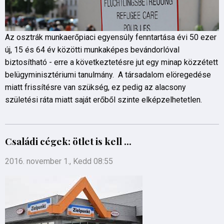
Az osztrák munkaerőpiaci egyensúly fenntartása évi 50 ezer
új, 15 és 64 év közötti munkaképes bevándorlóval
biztosítható - erre a következtetésre jut egy minap közzétett
belügyminisztériumi tanulmány. A társadalom elöregedése
miatt frissítésre van szükség, ez pedig az alacsony
születési ráta miatt saját erőből szinte elképzelhetetlen.
Családi cégek: ötlet is kell ...
2016. november 1., Kedd 08:55