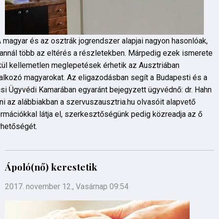
 magyar és az osztrák jogrendszer alapjai nagyon hasonlóak,
annál több az eltérés a részletekben. Márpedig ezek ismerete
kül kellemetlen meglepetések érhetik az Ausztriában
lalkozó magyarokat. Az eligazodásban segít a Budapesti és a
si Ügyvédi Kamarában egyaránt bejegyzett ügyvédnő: dr. Hahn
ni az alábbiakban a szervuszausztria.hu olvasóit alapvető
ormációkkal látja el, szerkesztőségünk pedig közreadja az ő
rhetőségét.
Ápoló(nő) kerestetik
2017. november 12., Vasárnap 09:54