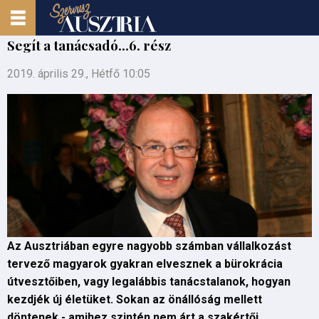
Segít a tanácsadó...6. rész
2019. április 29., Hétfő 10:05
Az Ausztriában egyre nagyobb számban vállalkozást
tervező magyarok gyakran elvesznek a bürokrácia
útvesztőiben, vagy legalábbis tanácstalanok, hogyan
kezdjék új életüket. Sokan az önállóság mellett
döntenek - amihez szintén nem árt a szakértői