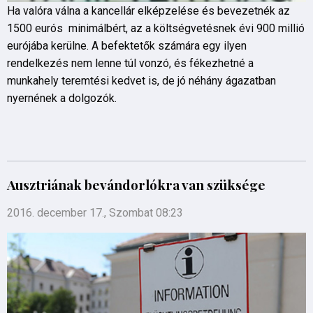
Ha valóra válna a kancellár elképzelése és bevezetnék az
1500 eurós minimálbért, az a költségvetésnek évi 900 millió
eurójába kerülne. A befektetők számára egy ilyen
rendelkezés nem lenne túl vonzó, és fékezhetné a
munkahely teremtési kedvet is, de jó néhány ágazatban
nyernének a dolgozók.
Ausztriának bevándorlókra van szüksége
2016. december 17., Szombat 08:23