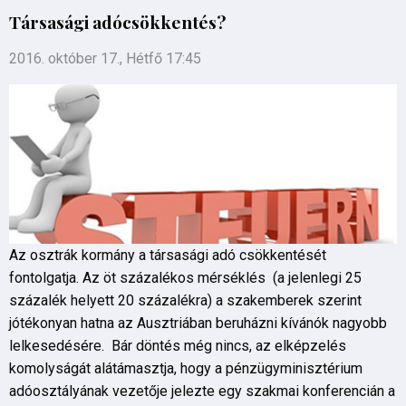
Társasági adócsökkentés?
2016. október 17., Hétfő 17:45
Az osztrák kormány a társasági adó csökkentését
fontolgatja. Az öt százalékos mérséklés (a jelenlegi 25
százalék helyett 20 százalékra) a szakemberek szerint
jótékonyan hatna az Ausztriában beruházni kívánók nagyobb
lelkesedésére. Bár döntés még nincs, az elképzelés
komolyságát alátámasztja, hogy a pénzügyminisztérium
adóosztályának vezetője jelezte egy szakmai konferencián a