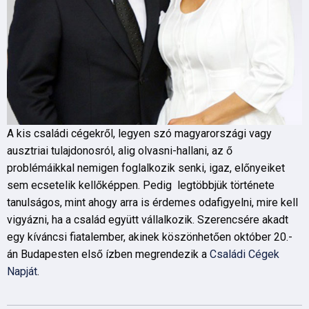
A kis családi cégekről, legyen szó magyarországi vagy
ausztriai tulajdonosról, alig olvasni-hallani, az ő
problémáikkal nemigen foglalkozik senki, igaz, előnyeiket
sem ecsetelik kellőképpen. Pedig legtöbbjük története
tanulságos, mint ahogy arra is érdemes odafigyelni, mire kell
vigyázni, ha a család együtt vállalkozik. Szerencsére akadt
egy kíváncsi fiatalember, akinek köszönhetően október 20.-
án Budapesten első ízben megrendezik a
Családi Cégek
Napját
.