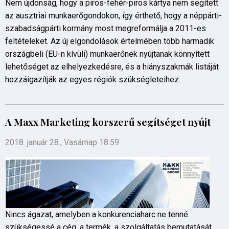
Nem újdonság, hogy a piros-fehér-piros kártya nem segített
az ausztriai munkaerőgondokon, így érthető, hogy a néppárti-
szabadságpárti kormány most megreformálja a 2011-es
feltételeket. Az új elgondolások értelmében több harmadik
országbeli (EU-n kívüli) munkaerőnek nyújtanak könnyített
lehetőséget az elhelyezkedésre, és a hiányszakmák listáját
hozzáigazítják az egyes régiók szükségleteihez.
A Maxx Marketing korszerű segítséget nyújt
2018. január 28., Vasárnap 18:59
Nincs ágazat, amelyben a konkurenciaharc ne tenné
szükségessé a cég, a termék, a szolgáltatás bemutatását,