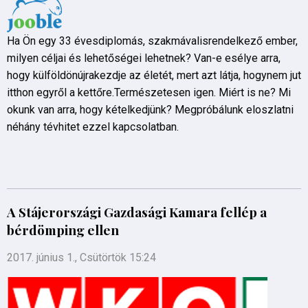
Ha Ön egy 33 évesdiplomás, szakmávalisrendelkező ember,
milyen céljai és lehetőségei lehetnek? Van-e esélye arra,
hogy külföldönújrakezdje az életét, mert azt látja, hogynem jut
itthon egyről a kettőre.Természetesen igen. Miért is ne? Mi
okunk van arra, hogy kételkedjünk? Megpróbálunk eloszlatni
néhány tévhitet ezzel kapcsolatban.
A Stájerországi Gazdasági Kamara fellép a
bérdömping ellen
2017. június 1., Csütörtök 15:24