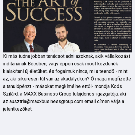
Ki más tudna jobban tanácsot adni azoknak, akik vállalkozást
indítanának Bécsben, vagy éppen csak most kezdenék
kialakítani új életüket, és fogalmuk nincs, mi a teendő - mint
az, aki sikeresen túl van az akadályokon? Ő maga megfizette
a tanulópénzt - másokat megkímélne ettől- mondja Koós
Szilárd, a MAXX Business Group tulajdonos-igazgatója, aki
az ausztria@maxxbusinessgroup.com email címen várja a
jelentkezőket.