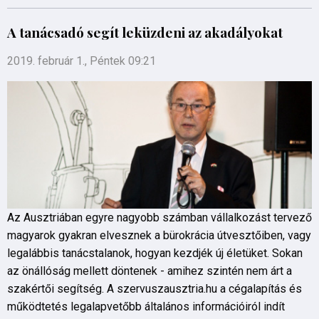
A tanácsadó segít leküzdeni az akadályokat
2019. február 1., Péntek 09:21
Az Ausztriában egyre nagyobb számban vállalkozást tervező
magyarok gyakran elvesznek a bürokrácia útvesztőiben, vagy
legalábbis tanácstalanok, hogyan kezdjék új életüket. Sokan
az önállóság mellett döntenek - amihez szintén nem árt a
szakértői segítség. A szervuszausztria.hu a cégalapítás és
működtetés legalapvetőbb általános információiról indít