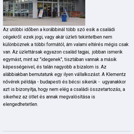
Az utóbbi időben a korábbinál több szó esik a családi
cégekről: ezek jogi, vagy akár üzleti tekintetben nem
különböznek a többi formától, ám valami eltérés mégis csak
van. Az üzlettársak egyazon család tagjai, jobban ismerik
egymást, mint az "idegenek", tisztában vannak a másik
képességeivel, és talán nagyobb a bizalom is. Az
alábbiakban bemutatunk egy ilyen vállalkozást. A Klementz
nővérek példája - budapesti és bécsi sikerük - ugyanakkor
azt is bizonyítja, hogy nem elég a családi összetartozás, a
sikerhez az ötlet és annak megvalósítása is
elengedhetetlen.