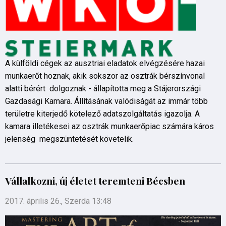
A külföldi cégek az ausztriai eladatok elvégzésére hazai
munkaerőt hoznak, akik sokszor az osztrák bérszínvonal
alatti bérért dolgoznak - állapította meg a Stájerországi
Gazdasági Kamara. Állításának valódiságát az immár több
területre kiterjedő kötelező adatszolgáltatás igazolja. A
kamara illetékesei az osztrák munkaerőpiac számára káros
jelenség megszüntetését követelik.
Vállalkozni, új életet teremteni Bécsben
2017. április 26., Szerda 13:48