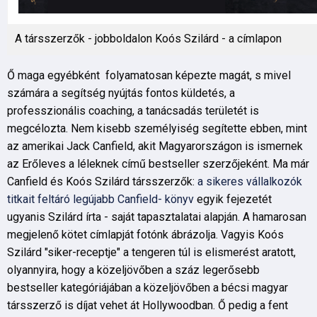
A társszerzők - jobboldalon Koós Szilárd - a címlapon
Ő maga egyébként folyamatosan képezte magát, s mivel
számára a segítség nyújtás fontos küldetés, a
professzionális coaching, a tanácsadás területét is
megcélozta. Nem kisebb személyiség segítette ebben, mint
az amerikai Jack Canfield, akit Magyarországon is ismernek
az Erőleves a léleknek című bestseller szerzőjeként. Ma már
Canfield és Koós Szilárd társszerzők:
a sikeres vállalkozók
titkait feltáró legújabb Canfield- könyv
egyik fejezetét
ugyanis Szilárd írta - saját tapasztalatai alapján. A hamarosan
megjelenő kötet címlapját fotónk ábrázolja. Vagyis Koós
Szilárd "siker-receptje" a tengeren túl is elismerést aratott,
olyannyira, hogy a közeljövőben a száz legerősebb
bestseller kategóriájában a közeljövőben a bécsi magyar
társszerző is díjat vehet át Hollywoodban. Ő pedig a fent