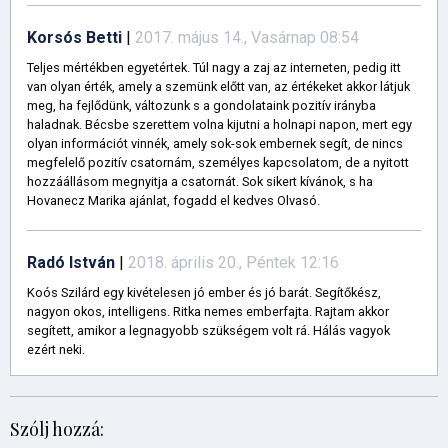
Korsós Betti
|
2017. május 14., Vasárnap 08:54
Teljes mértékben egyetértek. Túl nagy a zaj az interneten, pedig itt
van olyan érték, amely a szemünk előtt van, az értékeket akkor látjuk
meg, ha fejlődünk, változunk s a gondolataink pozitív irányba
haladnak. Bécsbe szerettem volna kijutni a holnapi napon, mert egy
olyan információt vinnék, amely sok-sok embernek segít, de nincs
megfelelő pozitív csatornám, személyes kapcsolatom, de a nyitott
hozzáállásom megnyitja a csatornát. Sok sikert kívánok, s ha
Hovanecz Marika ajánlat, fogadd el kedves Olvasó.
Radó István
|
2018. április 20., Péntek 12:16
Koós Szilárd egy kivételesen jó ember és jó barát. Segítőkész,
nagyon okos, intelligens. Ritka nemes emberfajta. Rajtam akkor
segített, amikor a legnagyobb szükségem volt rá. Hálás vagyok
ezért neki.
Szólj hozzá: