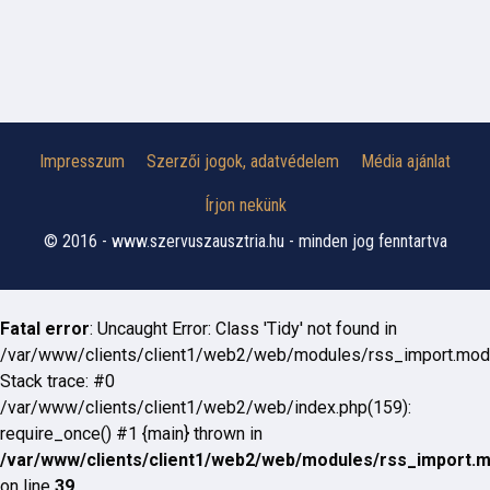
Impresszum
Szerzői jogok, adatvédelem
Média ajánlat
Írjon nekünk
© 2016 - www.szervuszausztria.hu - minden jog fenntartva
Fatal error
: Uncaught Error: Class 'Tidy' not found in
/var/www/clients/client1/web2/web/modules/rss_import.mod
Stack trace: #0
/var/www/clients/client1/web2/web/index.php(159):
require_once() #1 {main} thrown in
/var/www/clients/client1/web2/web/modules/rss_import.
on line
39