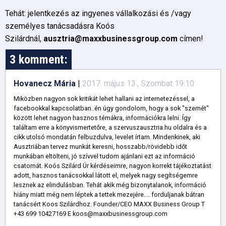
Tehát: jelentkezés az ingyenes vállalkozási és /vagy
személyes tanácsadásra Koós
Szilárdnál,
ausztria@maxxbusinessgroup.com
címen!
3 komment:
Hovanecz Mária
|
2017. május 13., Szombat 19:10
Miközben nagyon sok kritikát lehet hallani az internetezéssel, a
facebookkal kapcsolatban..én úgy gondolom, hogy a sok "szemét"
között lehet nagyon hasznos témákra, információkra lelni. Így
találtam erre a könyvismertetőre, a szervuszausztria.hu oldalra és a
cikk utolsó mondatán felbuzdulva, levelet írtam. Mindenkinek, aki
Ausztriában tervez munkát keresni, hosszabb/rövidebb időt
munkában eltölteni, jó szívvel tudom ajánlani ezt az információ
csatornát. Koós Szilárd Úr kérdéseimre, nagyon korrekt tájékoztatást
adott, hasznos tanácsokkal látott el, melyek nagy segítségemre
lesznek az elindulásban. Tehát akik még bizonytalanok, információ
hiány miatt még nem léptek a tettek mezejére.... forduljanak bátran
tanácsért Koos Szilárdhoz. Founder/CEO MAXX Business Group T
+43 699 10427169 E koos@maxxbusinessgroup.com