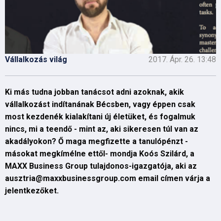
Vállalkozás világ
2017. Ápr. 26. 13:48
Ki más tudna jobban tanácsot adni azoknak, akik
vállalkozást indítanának Bécsben, vagy éppen csak
most kezdenék kialakítani új életüket, és fogalmuk
nincs, mi a teendő - mint az, aki sikeresen túl van az
akadályokon? Ő maga megfizette a tanulópénzt -
másokat megkímélne ettől- mondja Koós Szilárd, a
MAXX Business Group tulajdonos-igazgatója, aki az
ausztria@maxxbusinessgroup.com email címen várja a
jelentkezőket.