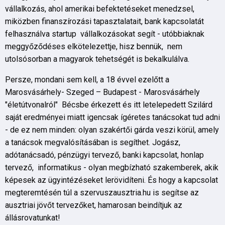
vállalkozás, ahol amerikai befektetéseket menedzsel,
miközben finanszírozási tapasztalatait, bank kapcsolatát
felhasználva startup vállalkozásokat segít - utóbbiaknak
meggyőződéses elkötelezettje, hisz bennük, nem
utolsósorban a magyarok tehetségét is bekalkulálva.
Persze, mondani sem kell, a 18 évvel ezelőtt a
Marosvásárhely- Szeged – Budapest - Marosvásárhely
"életútvonalról" Bécsbe érkezett és itt letelepedett Szilárd
saját eredményei miatt igencsak ígéretes tanácsokat tud adni
- de ez nem minden: olyan szakértői gárda veszi körül, amely
a tanácsok megvalósításában is segíthet. Jogász,
adótanácsadó, pénzügyi tervező, banki kapcsolat, honlap
tervező, informatikus - olyan megbízható szakemberek, akik
képesek az ügyintézéseket lerövidíteni. És hogy a kapcsolat
megteremtésén túl a szervuszausztria.hu is segítse az
ausztriai jövőt tervezőket, hamarosan beindítjuk az
állásrovatunkat!