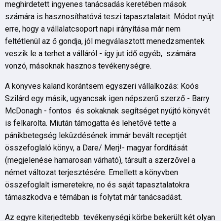
meghirdetett ingyenes tanácsadás keretében mások
számára is hasznosíthatóvá teszi tapasztalatait. Módot nyújt
erre, hogy a vállalatcsoport napi irányítása már nem
feltétlenül az ő gondja, jól megválasztott menedzsmentek
veszik le a terhet a válláról - így jut idő egyéb, számára
vonzó, másoknak hasznos tevékenységre.
A könyves kaland korántsem egyszeri vállalkozás: Koós
Szilárd egy másik, ugyancsak igen népszerű szerző - Barry
McDonagh - fontos és sokaknak segítséget nyújtó könyvét
is felkarolta. Miután támogatta és lehetővé tette a
pánikbetegség leküzdésének immár bevált receptjét
összefoglaló könyv, a Dare/ Merj!- magyar fordítását
(megjelenése hamarosan várható), társult a szerzővel a
német változat terjesztésére. Emellett a könyvben
összefoglalt ismeretekre, no és saját tapasztalatokra
támaszkodva e témában is folytat már tanácsadást.
Az egyre kiterjedtebb tevékenységi körbe bekerült két olyan