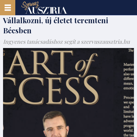
Vállalkozni, új életet teremteni
Bécsben
Ingyenes tanácsadáshoz segít a szervuszausztria.hu