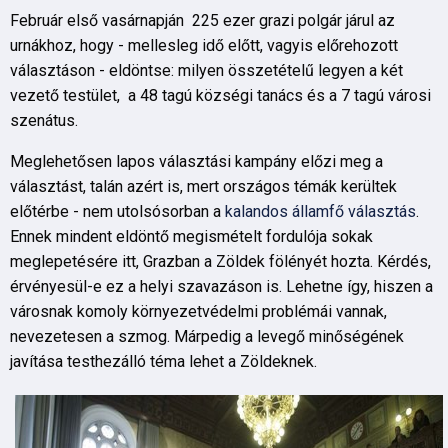
Február első vasárnapján 225 ezer grazi polgár járul az
urnákhoz, hogy - mellesleg idő előtt, vagyis előrehozott
választáson - eldöntse: milyen összetételű legyen a két
vezető testület, a 48 tagú községi tanács és a 7 tagú városi
szenátus.
Meglehetősen lapos választási kampány előzi meg a
választást, talán azért is, mert országos témák kerültek
előtérbe - nem utolsósorban a
kalandos államfő választás
.
Ennek mindent eldöntő megismételt fordulója sokak
meglepetésére itt, Grazban a Zöldek fölényét hozta. Kérdés,
érvényesül-e ez a helyi szavazáson is. Lehetne így, hiszen a
városnak komoly környezetvédelmi problémái vannak,
nevezetesen a szmog. Márpedig a levegő minőségének
javítása testhezálló téma lehet a Zöldeknek.