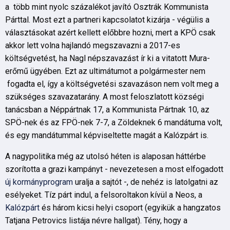
a több mint nyolc százalékot javító Osztrák Kommunista
Párttal. Most ezt a partneri kapcsolatot kizárja - végülis a
választásokat azért kellett előbbre hozni, mert a KPÖ csak
akkor lett volna hajlandó megszavazni a 2017-es
költségvetést, ha Nagl népszavazást ír ki a vitatott Mura-
erőmű ügyében. Ezt az ultimátumot a polgármester nem
fogadta el, így a költségvetési szavazáson nem volt meg a
szükséges szavazatarány. A most feloszlatott községi
tanácsban a Néppártnak 17, a Kommunista Pártnak 10, az
SPÖ-nek és az FPÖ-nek 7-7, a Zöldeknek 6 mandátuma volt,
és egy mandátummal képviseltette magát a Kalózpárt is.
A nagypolitika még az utolsó héten is alaposan háttérbe
szorította a grazi kampányt - nevezetesen a most elfogadott
új kormányprogram
uralja a sajtót -, de nehéz is latolgatni az
esélyeket. Tíz párt indul, a felsoroltakon kívül a Neos, a
Kalózpárt
és három kicsi helyi csoport (egyikük a hangzatos
Tatjana Petrovics listája névre hallgat). Tény, hogy a