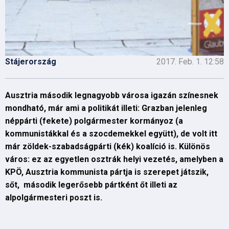
Stájerország
2017. Feb. 1. 12:58
Ausztria második legnagyobb városa igazán színesnek
mondható, már ami a politikát illeti: Grazban jelenleg
néppárti (fekete) polgármester kormányoz (a
kommunistákkal és a szocdemekkel együtt), de volt itt
már zöldek-szabadságpárti (kék) koalíció is. Különös
város: ez az egyetlen osztrák helyi vezetés, amelyben a
KPÖ, Ausztria kommunista pártja is szerepet játszik,
sőt, második legerősebb pártként őt illeti az
alpolgármesteri poszt is.