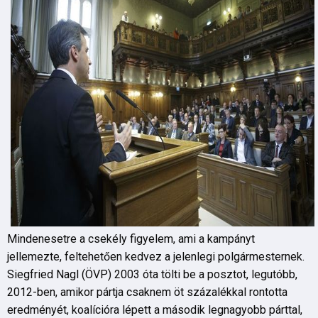
Mindenesetre a csekély figyelem, ami a kampányt
jellemezte, feltehetően kedvez a jelenlegi polgármesternek.
Siegfried Nagl (ÖVP) 2003 óta tölti be a posztot, legutóbb,
2012-ben, amikor pártja csaknem öt százalékkal rontotta
eredményét, koalícióra lépett a második legnagyobb párttal,