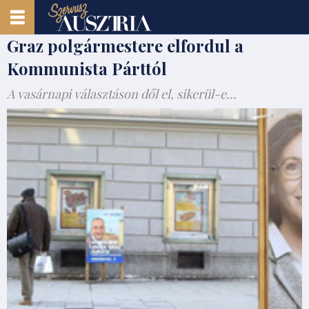
Graz polgármestere elfordul a
Kommunista Párttól
A vasárnapi választáson dől el, sikerül-e...