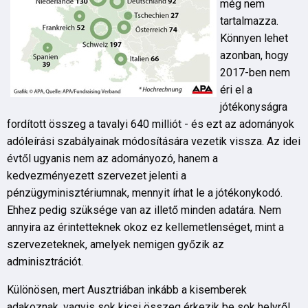
még nem
tartalmazza.
Könnyen lehet
azonban, hogy
2017-ben nem
éri el a
jótékonyságra
fordított összeg a tavalyi 640 milliót - és ezt az adományok
adóleírási szabályainak módosítására vezetik vissza. Az idei
évtől ugyanis nem az adományozó, hanem a
kedvezményezett szervezet jelenti a
pénzügyminisztériumnak, mennyit írhat le a jótékonykodó.
Ehhez pedig szüksége van az illető minden adatára. Nem
annyira az érintetteknek okoz ez kellemetlenséget, mint a
szervezeteknek, amelyek nemigen győzik az
adminisztrációt.
Különösen, mert Ausztriában inkább a kisemberek
adakoznak, vagyis sok kicsi összeg érkezik be sok helyről.