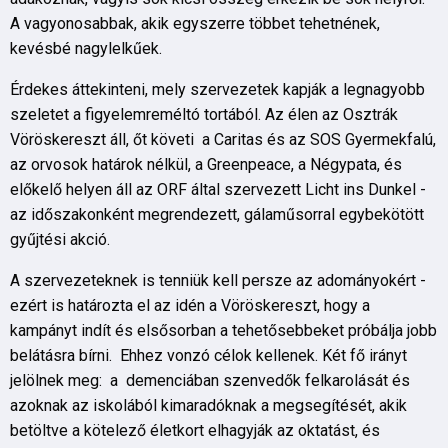
A vagyonosabbak, akik egyszerre többet tehetnének,
kevésbé nagylelkűek.
Érdekes áttekinteni, mely szervezetek kapják a legnagyobb
szeletet a figyelemreméltó tortából. Az élen az Osztrák
Vöröskereszt áll, őt követi a Caritas és az SOS Gyermekfalú,
az orvosok határok nélkül, a Greenpeace, a Négypata, és
előkelő helyen áll az ORF által szervezett Licht ins Dunkel -
az időszakonként megrendezett, gálaműsorral egybekötött
gyűjtési akció.
A szervezeteknek is tenniük kell persze az adományokért -
ezért is határozta el az idén a Vöröskereszt, hogy a
kampányt indít és elsősorban a tehetősebbeket próbálja jobb
belátásra bírni. Ehhez vonzó célok kellenek. Két fő irányt
jelölnek meg: a demenciában szenvedők felkarolását és
azoknak az iskolából kimaradóknak a megsegítését, akik
betöltve a kötelező életkort elhagyják az oktatást, és