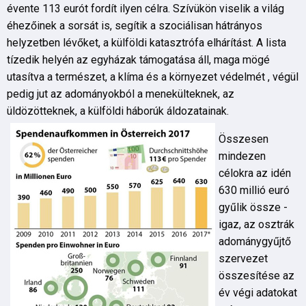
évente 113 eurót fordít ilyen célra. Szívükön viselik a világ
éhezőinek a sorsát is, segítik a szociálisan hátrányos
helyzetben lévőket, a külföldi katasztrófa elhárítást. A lista
tízedik helyén az egyházak támogatása áll, maga mögé
utasítva a természet, a klíma és a környezet védelmét , végül
pedig jut az adományokból a menekülteknek, az
üldözötteknek, a külföldi háborúk áldozatainak.
Összesen
mindezen
célokra az idén
630 millió euró
gyűlik össze -
igaz, az osztrák
adománygyűjtő
szervezet
összesítése az
év végi adatokat