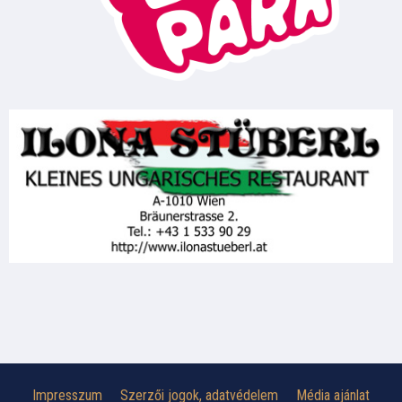
Impresszum
Szerzői jogok, adatvédelem
Média ajánlat