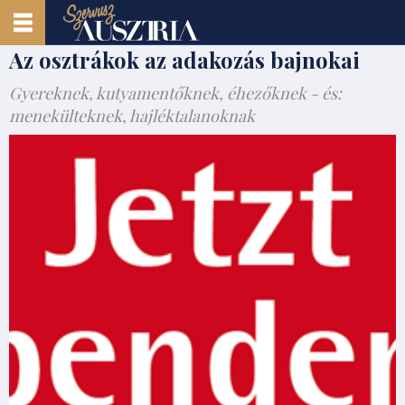
Az osztrákok az adakozás bajnokai
Gyereknek, kutyamentőknek, éhezőknek - és:
menekülteknek, hajléktalanoknak