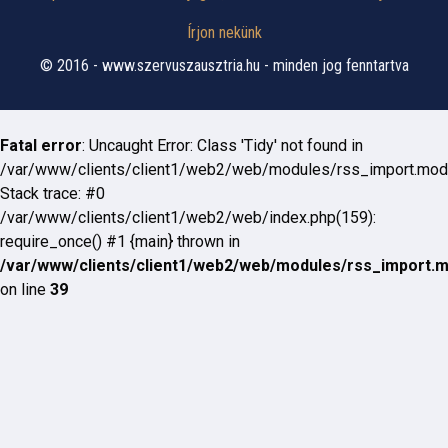
Írjon nekünk
© 2016 - www.szervuszausztria.hu - minden jog fenntartva
Fatal error
: Uncaught Error: Class 'Tidy' not found in
/var/www/clients/client1/web2/web/modules/rss_import.mod
Stack trace: #0
/var/www/clients/client1/web2/web/index.php(159):
require_once() #1 {main} thrown in
/var/www/clients/client1/web2/web/modules/rss_import.
on line
39