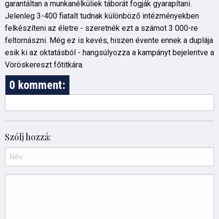
garantáltan a munkanélküliek táborát fogják gyarapítani.
Jelenleg 3-400 fiatalt tudnak különböző intézményekben
felkészíteni az életre - szeretnék ezt a számot 3 000-re
feltornászni. Még ez is kevés, hiszen évente ennek a duplája
esik ki az oktatásból - hangsúlyozza a kampányt bejelentve a
Vöröskereszt főtitkára.
0 komment:
Szólj hozzá: