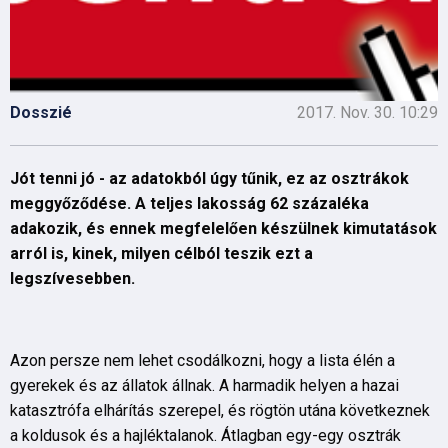
Dosszié
2017. Nov. 30. 10:29
Jót tenni jó - az adatokból úgy tűnik, ez az osztrákok
meggyőződése. A teljes lakosság 62 százaléka
adakozik, és ennek megfelelően készülnek kimutatások
arról is, kinek, milyen célból teszik ezt a
legszívesebben.
Azon persze nem lehet csodálkozni, hogy a lista élén a
gyerekek és az állatok állnak. A harmadik helyen a hazai
katasztrófa elhárítás szerepel, és rögtön utána következnek
a koldusok és a hajléktalanok. Átlagban egy-egy osztrák