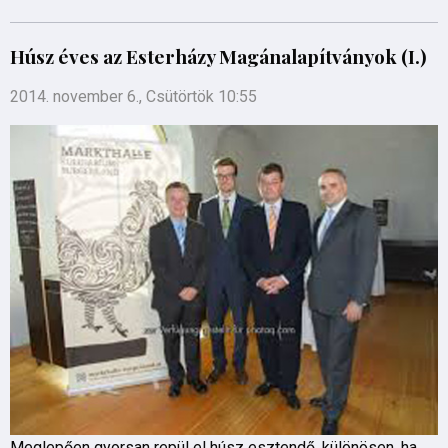
Húsz éves az Esterházy Magánalapítványok (I.)
2014. november 6., Csütörtök 10:55
Meglepően gyorsan repül el húsz esztendő, különösen, ha