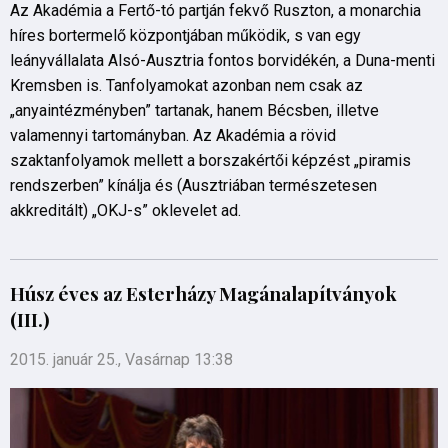
Az Akadémia a Fertő-tó partján fekvő Ruszton, a monarchia
híres bortermelő központjában működik, s van egy
leányvállalata Alsó-Ausztria fontos borvidékén, a Duna-menti
Kremsben is. Tanfolyamokat azonban nem csak az
„anyaintézményben” tartanak, hanem Bécsben, illetve
valamennyi tartományban. Az Akadémia a rövid
szaktanfolyamok mellett a borszakértői képzést „piramis
rendszerben” kínálja és (Ausztriában természetesen
akkreditált) „OKJ-s” oklevelet ad.
Húsz éves az Esterházy Magánalapítványok
(III.)
2015. január 25., Vasárnap 13:38