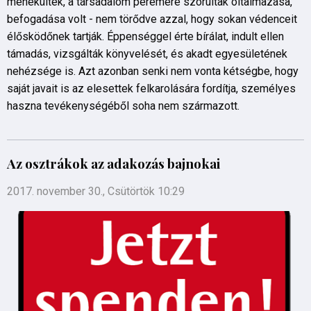
menekültek, a társadalom peremére szorultak oltalmazása,
befogadása volt - nem törődve azzal, hogy sokan védenceit
élősködőnek tartják. Éppenséggel érte bírálat, indult ellen
támadás, vizsgálták könyvelését, és akadt egyesületének
nehézsége is. Azt azonban senki nem vonta kétségbe, hogy
saját javait is az elesettek felkarolására fordítja, személyes
haszna tevékenységéből soha nem származott.
Az osztrákok az adakozás bajnokai
2017. november 30., Csütörtök 10:29