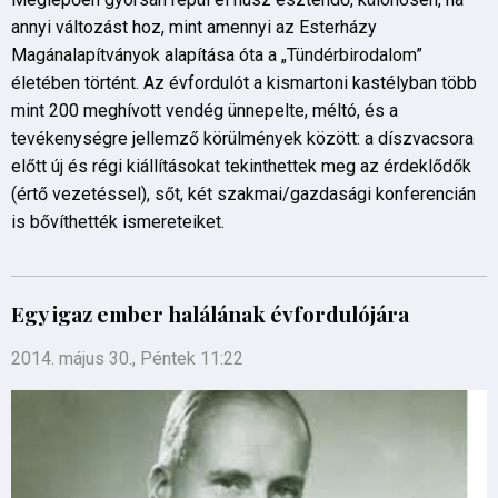
annyi változást hoz, mint amennyi az Esterházy
Magánalapítványok alapítása óta a „Tündérbirodalom”
életében történt. Az évfordulót a kismartoni kastélyban több
mint 200 meghívott vendég ünnepelte, méltó, és a
tevékenységre jellemző körülmények között: a díszvacsora
előtt új és régi kiállításokat tekinthettek meg az érdeklődők
(értő vezetéssel), sőt, két szakmai/gazdasági konferencián
is bővíthették ismereteiket.
Egy igaz ember halálának évfordulójára
2014. május 30., Péntek 11:22