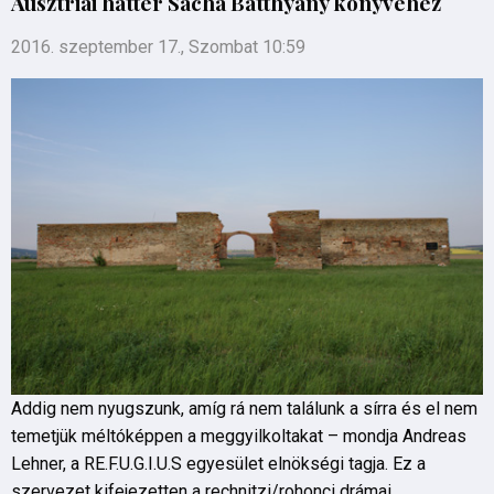
Ausztriai háttér Sacha Batthyany könyvéhez
2016. szeptember 17., Szombat 10:59
Addig nem nyugszunk, amíg rá nem találunk a sírra és el nem
temetjük méltóképpen a meggyilkoltakat – mondja Andreas
Lehner, a RE.F.U.G.I.U.S egyesület elnökségi tagja. Ez a
szervezet kifejezetten a rechnitzi/rohonci drámai