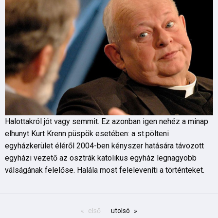
Halottakról jót vagy semmit. Ez azonban igen nehéz a minap
elhunyt Kurt Krenn püspök esetében: a st.pölteni
egyházkerület éléről 2004-ben kényszer hatására távozott
egyházi vezető az osztrák katolikus egyház legnagyobb
válságának felelőse. Halála most feleleveníti a történteket.
első
utolsó