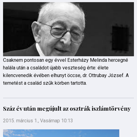
Csaknem pontosan egy évvel Esterházy Melinda hercegné
halála után a családot újabb veszteség érte: élete
kilencvenedik évében elhunyt öccse, dr. Ottrubay József. A
temetést a család szűk körben tartotta.
Száz év után megújult az osztrák iszlámtörvény
2015. március 1., Vasárnap 10:13