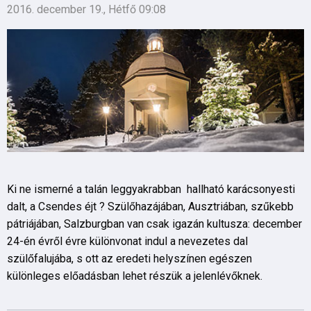
2016. december 19., Hétfő 09:08
Ki ne ismerné a talán leggyakrabban hallható karácsonyesti
dalt, a Csendes éjt ? Szülőhazájában, Ausztriában, szűkebb
pátriájában, Salzburgban van csak igazán kultusza: december
24-én évről évre különvonat indul a nevezetes dal
szülőfalujába, s ott az eredeti helyszínen egészen
különleges előadásban lehet részük a jelenlévőknek.