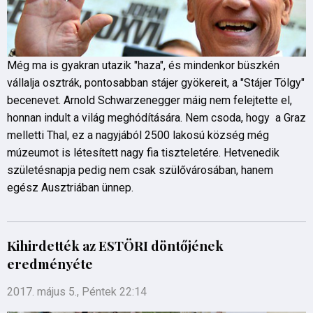
Még ma is gyakran utazik "haza", és mindenkor büszkén
vállalja osztrák, pontosabban stájer gyökereit, a "Stájer Tölgy"
becenevet. Arnold Schwarzenegger máig nem felejtette el,
honnan indult a világ meghódítására. Nem csoda, hogy a Graz
melletti Thal, ez a nagyjából 2500 lakosú község még
múzeumot is létesített nagy fia tiszteletére. Hetvenedik
születésnapja pedig nem csak szülővárosában, hanem
egész Ausztriában ünnep.
Kihirdették az ESTÖRI döntőjének
eredményéte
2017. május 5., Péntek 22:14