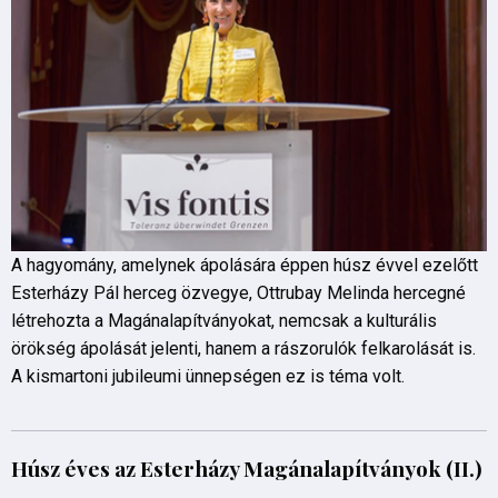
A hagyomány, amelynek ápolására éppen húsz évvel ezelőtt
Esterházy Pál herceg özvegye, Ottrubay Melinda hercegné
létrehozta a Magánalapítványokat, nemcsak a kulturális
örökség ápolását jelenti, hanem a rászorulók felkarolását is.
A kismartoni jubileumi ünnepségen ez is téma volt.
Húsz éves az Esterházy Magánalapítványok (II.)