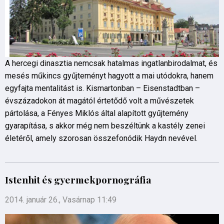
A hercegi dinasztia nemcsak hatalmas ingatlanbirodalmat, és
mesés műkincs gyűjteményt hagyott a mai utódokra, hanem
egyfajta mentalitást is. Kismartonban – Eisenstadtban –
évszázadokon át magától értetődő volt a művészetek
pártolása, a Fényes Miklós által alapított gyűjtemény
gyarapítása, s akkor még nem beszéltünk a kastély zenei
életéről, amely szorosan összefonódik Haydn nevével.
Istenhit és gyermekpornográfia
2014. január 26., Vasárnap 11:49