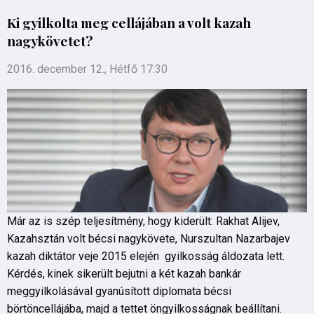
Ki gyilkolta meg cellájában a volt kazah
nagykövetet?
2016. december 12., Hétfő 17:30
Már az is szép teljesítmény, hogy kiderült: Rakhat Alijev,
Kazahsztán volt bécsi nagykövete, Nurszultan Nazarbajev
kazah diktátor veje 2015 elején gyilkosság áldozata lett.
Kérdés, kinek sikerült bejutni a két kazah bankár
meggyilkolásával gyanúsított diplomata bécsi
börtöncellájába, majd a tettet öngyilkosságnak beállítani.