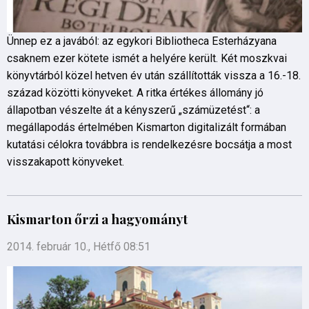
Ünnep ez a javából: az egykori Bibliotheca Esterházyana
csaknem ezer kötete ismét a helyére került. Két moszkvai
könyvtárból közel hetven év után szállították vissza a 16.-18.
század közötti könyveket. A ritka értékes állomány jó
állapotban vészelte át a kényszerű „számüzetést“: a
megállapodás értelmében Kismarton digitalizált formában
kutatási célokra továbbra is rendelkezésre bocsátja a most
visszakapott könyveket.
Kismarton őrzi a hagyományt
2014. február 10., Hétfő 08:51