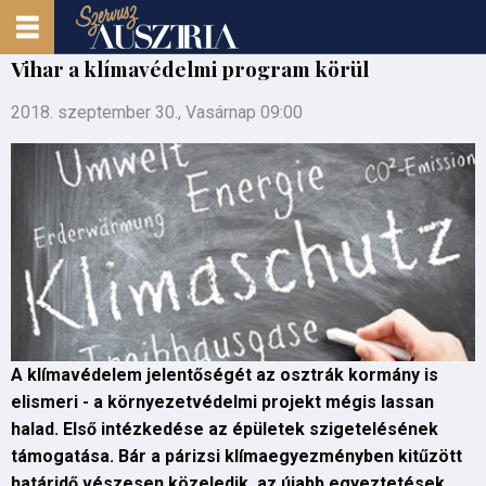
Vihar a klímavédelmi program körül
2018. szeptember 30., Vasárnap 09:00
A klímavédelem jelentőségét az osztrák kormány is
elismeri - a környezetvédelmi projekt mégis lassan
halad. Első intézkedése az épületek szigetelésének
támogatása. Bár a párizsi klímaegyezményben kitűzött
határidő vészesen közeledik, az újabb egyeztetések