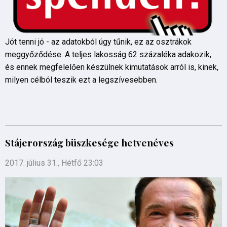
Jót tenni jó - az adatokból úgy tűnik, ez az osztrákok
meggyőződése. A teljes lakosság 62 százaléka adakozik,
és ennek megfelelően készülnek kimutatások arról is, kinek,
milyen célból teszik ezt a legszívesebben.
Stájerország büszkesége hetvenéves
2017. július 31., Hétfő 23:03