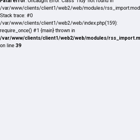
Fatal error
: Uncaught Error: Class 'Tidy' not found in
/var/www/clients/client1/web2/web/modules/rss_import.mod
Stack trace: #0
/var/www/clients/client1/web2/web/index.php(159):
require_once() #1 {main} thrown in
/var/www/clients/client1/web2/web/modules/rss_import.
on line
39