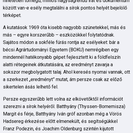
hihetetlen tömegű, milliós nagyságrendű irat és dokumentum
között van-e esély megtalálni a sírok pontos helyét bejelölő
térképet.
A kutatások 1969 óta kisebb nagyobb szünetekkel, más és
más – egyre korszerűbb – eszközökkel folytatódnak.
Sajátos módon a sokféle fúrás rontja az esélyeket: bár a
bécsi Agrártudományi Egyetem (BOKU) nemrégiben egy
mindennél hatékonyabb gépet fejlesztett ki a földfelszín
alatti rétegeinek átkutatására, az eredményt zavarja a
sokszor megbolygatott talaj. Ahol keresés nyomai vannak, ott
a szerkezet „eredményt” mutat, ám persze csak az előző
sikertelen ásás lelhető fel.
Persze egyszerűbb lett volna az elkövetőktől információt
szerezni a sírok helyéről. Batthyány (Thyssen-Bornemisza)
Margit és férje, Batthyány Iván gróf azonban még a Vörös
Hadsereg érkezése előtt elmenekült, és segítségükkel
Franz Podezin, és Joachim Oldenburg szintén kijutott