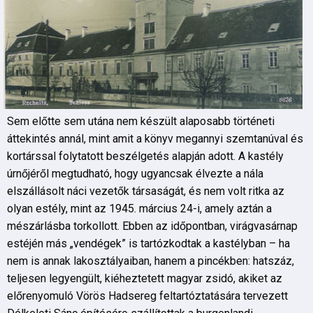
Sem előtte sem utána nem készült alaposabb történeti
áttekintés annál, mint amit a könyv megannyi szemtanúval és
kortárssal folytatott beszélgetés alapján adott. A kastély
úrnőjéről megtudható, hogy ugyancsak élvezte a nála
elszállásolt náci vezetők társaságát, és nem volt ritka az
olyan estély, mint az 1945. március 24-i, amely aztán a
mészárlásba torkollott. Ebben az időpontban, virágvasárnap
estéjén más „vendégek” is tartózkodtak a kastélyban – ha
nem is annak lakosztályaiban, hanem a pincékben: hatszáz,
teljesen legyengült, kiéheztetett magyar zsidó, akiket az
előrenyomuló Vörös Hadsereg feltartóztatására tervezett