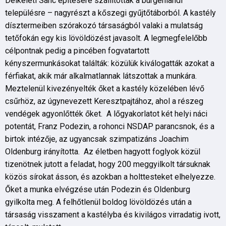
Délkeleti Sánc építésére szállítottak a burgenlandi
településre – nagyrészt a kőszegi gyűjtőtáborból. A kastély
dísztermeiben szórakozó társaságból valaki a mulatság
tetőfokán egy kis lövöldözést javasolt. A legmegfelelőbb
célpontnak pedig a pincében fogvatartott
kényszermunkásokat találták: közülük kiválogatták azokat a
férfiakat, akik már alkalmatlannak látszottak a munkára.
Meztelenül kivezényelték őket a kastély közelében lévő
csűrhöz, az úgynevezett Keresztpajtához, ahol a részeg
vendégek agyonlőtték őket. A lőgyakorlatot két helyi náci
potentát, Franz Podezin, a rohonci NSDAP parancsnok, és a
birtok intézője, az ugyancsak szimpatizáns Joachim
Oldenburg irányította. Az életben hagyott foglyok közül
tizenötnek jutott a feladat, hogy 200 meggyilkolt társuknak
közös sírokat ásson, és azokban a holttesteket elhelyezze.
Őket a munka elvégzése után Podezin és Oldenburg
gyilkolta meg. A felhőtlenül boldog lövöldözés után a
társaság visszament a kastélyba és kivilágos virradatig ivott,