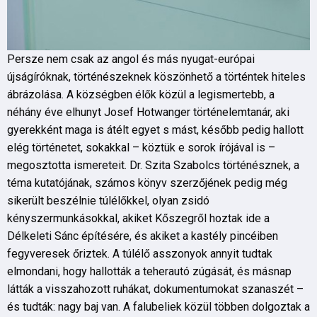
Persze nem csak az angol és más nyugat-európai
újságíróknak, történészeknek köszönhető a történtek hiteles
ábrázolása. A községben élők közül a legismertebb, a
néhány éve elhunyt Josef Hotwanger történelemtanár, aki
gyerekként maga is átélt egyet s mást, később pedig hallott
elég történetet, sokakkal – köztük e sorok írójával is –
megosztotta ismereteit. Dr. Szita Szabolcs történésznek, a
téma kutatójának, számos könyv szerzőjének pedig még
sikerült beszélnie túlélőkkel, olyan zsidó
kényszermunkásokkal, akiket Kőszegről hoztak ide a
Délkeleti Sánc építésére, és akiket a kastély pincéiben
fegyveresek őriztek. A túlélő asszonyok annyit tudtak
elmondani, hogy hallották a teherautó zúgását, és másnap
látták a visszahozott ruhákat, dokumentumokat szanaszét –
és tudták: nagy baj van. A falubeliek közül többen dolgoztak a