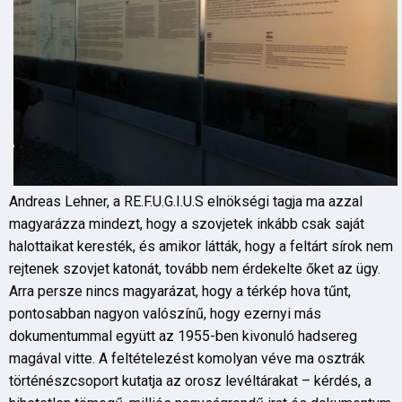
Andreas Lehner, a RE.F.U.G.I.U.S elnökségi tagja ma azzal
magyarázza mindezt, hogy a szovjetek inkább csak saját
halottaikat keresték, és amikor látták, hogy a feltárt sírok nem
rejtenek szovjet katonát, tovább nem érdekelte őket az ügy.
Arra persze nincs magyarázat, hogy a térkép hova tűnt,
pontosabban nagyon valószínű, hogy ezernyi más
dokumentummal együtt az 1955-ben kivonuló hadsereg
magával vitte. A feltételezést komolyan véve ma osztrák
történészcsoport kutatja az orosz levéltárakat – kérdés, a