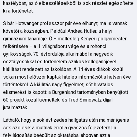
kastélyban, az ő elbeszéléseikből is sok részlet egészítette
ki a történetet.
S bár Hotwanger professzor pár éve elhunyt, ma is vannak
követői a községben. Például Andrea Hütler, a helyi
gimnázium tanárnője. Ő – mellesleg Kenyeri polgármester
felkérésére – a II. világháború vége és a rohonci
gyilkosságok 70. évfordulója alkalmából a negyedik
osztályosokkal és történelem szakos kolléganőjével
kiállítást rendezett az iskolában. A 14 éves diákok közül
sokan most először kaptak hiteles információt a hetven éve
történtekről. A kiállítás nagy figyelmet, sőt hivatalos
elismerést is kapott: a Burgenland tartományban benyújtott
60 projekt közül kiemelték, és Fred Sinnowatz díjjal
jutalmazták.
Látható, hogy a sok évtizedes hallgatás után ma már igenis
sok szó esik a múltnak erről a gyászos fejezetéről, a
felvilágosítás beépült az oktatásba, ahogyan azt a