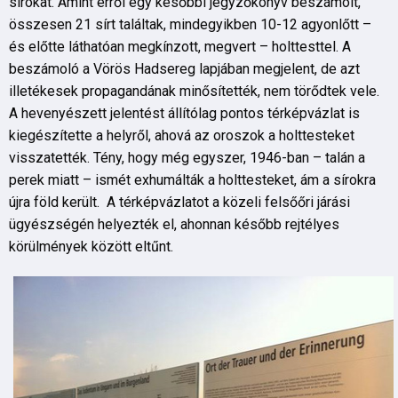
sírokat. Amint erről egy későbbi jegyzőkönyv beszámolt,
összesen 21 sírt találtak, mindegyikben 10-12 agyonlőtt –
és előtte láthatóan megkínzott, megvert – holttesttel. A
beszámoló a Vörös Hadsereg lapjában megjelent, de azt
illetékesek propagandának minősítették, nem törődtek vele.
A hevenyészett jelentést állítólag pontos térképvázlat is
kiegészítette a helyről, ahová az oroszok a holttesteket
visszatették. Tény, hogy még egyszer, 1946-ban – talán a
perek miatt – ismét exhumálták a holttesteket, ám a sírokra
újra föld került. A térképvázlatot a közeli felsőőri járási
ügyészségén helyezték el, ahonnan később rejtélyes
körülmények között eltűnt.