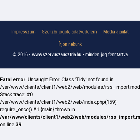
Impresszum
Szerzői jogok, adatvédelem
Média ajánlat
Írjon nekünk
© 2016 - www.szervuszausztria.hu - minden jog fenntartva
Fatal error
: Uncaught Error: Class 'Tidy' not found in
/var/www/clients/client1/web2/web/modules/rss_import.mod
Stack trace: #0
/var/www/clients/client1/web2/web/index.php(159):
require_once() #1 {main} thrown in
/var/www/clients/client1/web2/web/modules/rss_import.
on line
39