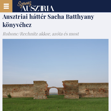
Ausztriai háttér Sacha Batthyany
könyvéhez
Rohonc/Rechnitz akkor, azóta és most