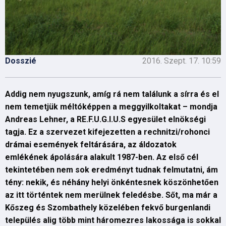
Dosszié
2016. Szept. 17. 10:59
Addig nem nyugszunk, amíg rá nem találunk a sírra és el
nem temetjük méltóképpen a meggyilkoltakat – mondja
Andreas Lehner, a RE.F.U.G.I.U.S egyesület elnökségi
tagja. Ez a szervezet kifejezetten a rechnitzi/rohonci
drámai események feltárására, az áldozatok
emlékének ápolására alakult 1987-ben. Az első cél
tekintetében nem sok eredményt tudnak felmutatni, ám
tény: nekik, és néhány helyi önkéntesnek köszönhetően
az itt történtek nem merülnek feledésbe. Sőt, ma már a
Kőszeg és Szombathely közelében fekvő burgenlandi
település alig több mint háromezres lakossága is sokkal