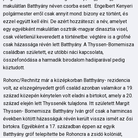
makulátlan Batthyány néven csorba esett. Engelbert Kenyeri
polgármester erről csak annyit mond: bizony ez történt, és
ezzel együtt kell élni. De azért hozzáteszi: a név, amelyet
egy egyébként makulátlan osztrák-magyar dinasztia visel,
csak véletlenül keveredett a történetbe: végtére is a grófné
csak házassága révén lett Batthyány. A Thyssen-Bornemisza
családban született, ez utóbbi náci kapcsolata,
összefonódása a harmadik birodalom hadiiparával pedig
köztudott.
Rohonc/Rechnitz már a középkorban Batthyány- rezidencia
volt, az elszegényedett grófi család azonban valamikor a 19.
század közepén kénytelen volt eladni a birtokot, amely a 20.
század elején lett Thyssenék tulajdona. Itt született Margit
Thyssen- Bornemisza: Batthyány Iván gróf csak a harmincas
években kötött házasságuk révén került vissza ismét az ősi
birtokra. Egyébként a 17. században éppen az egyik
Batthyány gróf telepítette be Rohoncra a zsidó kolóniát,