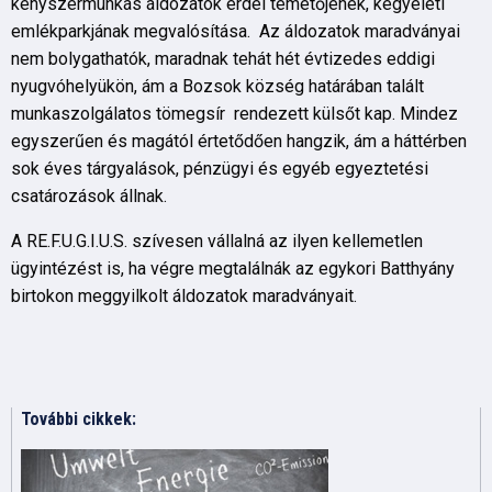
kényszermunkás áldozatok erdei temetőjének, kegyeleti
emlékparkjának megvalósítása. Az áldozatok maradványai
nem bolygathatók, maradnak tehát hét évtizedes eddigi
nyugvóhelyükön, ám a Bozsok község határában talált
munkaszolgálatos tömegsír rendezett külsőt kap. Mindez
egyszerűen és magától értetődően hangzik, ám a háttérben
sok éves tárgyalások, pénzügyi és egyéb egyeztetési
csatározások állnak.
A RE.F.U.G.I.U.S. szívesen vállalná az ilyen kellemetlen
ügyintézést is, ha végre megtalálnák az egykori Batthyány
birtokon meggyilkolt áldozatok maradványait.
További cikkek: