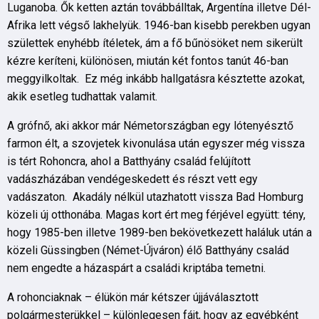
Luganoba. Ők ketten aztán továbbálltak, Argentína illetve Dél-
Afrika lett végső lakhelyük. 1946-ban kisebb perekben ugyan
születtek enyhébb ítéletek, ám a fő bűnösöket nem sikerült
kézre keríteni, különösen, miután két fontos tanút 46-ban
meggyilkoltak. Ez még inkább hallgatásra késztette azokat,
akik esetleg tudhattak valamit.
A grófnő, aki akkor már Németországban egy lótenyésztő
farmon élt, a szovjetek kivonulása után egyszer még vissza
is tért Rohoncra, ahol a Batthyány család felújított
vadászházában vendégeskedett és részt vett egy
vadászaton. Akadály nélkül utazhatott vissza Bad Homburg
közeli új otthonába. Magas kort ért meg férjével együtt: tény,
hogy 1985-ben illetve 1989-ben bekövetkezett haláluk után a
közeli Güssingben (Német-Újváron) élő Batthyány család
nem engedte a házaspárt a családi kriptába temetni.
A rohonciaknak – élükön már kétszer újjáválasztott
polgármesterükkel – különlegesen fájt, hogy az egyébként