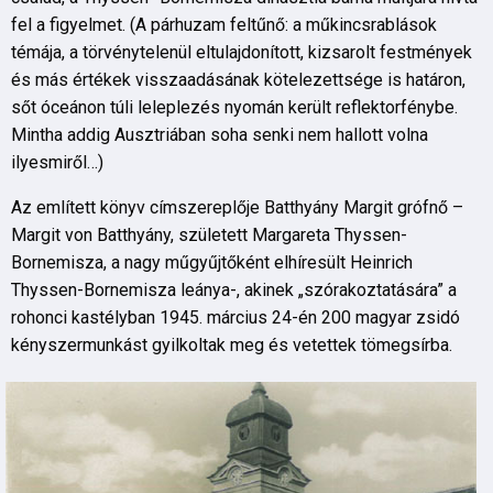
fel a figyelmet. (A párhuzam feltűnő: a műkincsrablások
témája, a törvénytelenül eltulajdonított, kizsarolt festmények
és más értékek visszaadásának kötelezettsége is határon,
sőt óceánon túli leleplezés nyomán került reflektorfénybe.
Mintha addig Ausztriában soha senki nem hallott volna
ilyesmiről…)
Az említett könyv címszereplője Batthyány Margit grófnő –
Margit von Batthyány, született Margareta Thyssen-
Bornemisza, a nagy műgyűjtőként elhíresült Heinrich
Thyssen-Bornemisza leánya-, akinek „szórakoztatására” a
rohonci kastélyban 1945. március 24-én 200 magyar zsidó
kényszermunkást gyilkoltak meg és vetettek tömegsírba.