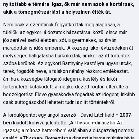
nyitottabb e témára. Igaz, ők már nem azok a kortársak,
akik a tömegmészárlást a helyszínen élték át.
Nem csak a szemtanúk fogyatkoztak meg alaposan, a
túlélők, az egykori áldozatok házastársai közül sincs már
jószerével senki életben, sőt, a gyermekek, az árván
maradottak is idős emberek. A község lakói évtizedeken át
mélységes hallgatásba burkolóztak, amikor az itt történtek
szóba kerültek. Az egykori Batthyány kastélyra ugyan utcák,
terek, fogadók neve, a falakon néhány rézkarc emlékeztet,
ám ha a községbe látogató idegen a kastély és lakói
történetéről kutakodott, a megkérdezett rögtön elterelte a
beszélgetést. Eleve gyanakodva fogadták az idegent, inkább
csak suttogásokból lehetett tudni az itt történtekről.
A fordulópontot egy angol szerző - David Litchfield –
2007-
ben
kiadott könyve jelentette. „A
Thyssen-dinasztia. Az
igazság a mítosz hátterében"
valójában a dúsgazdag nemesi
család, a Thyssen- Bornemisza dinasztia barna múltjára hívta