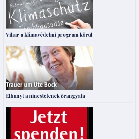
Vihar a klímavédelmi program körül
Elhunyt a nincstelenek őrangyala