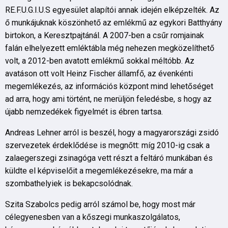
RE.F.U.G.I.U.S egyesület alapítói annak idején elképzelték. Az
ő munkájuknak köszönhető az emlékmű az egykori Batthyány
birtokon, a Keresztpajtánál. A 2007-ben a csűr romjainak
falán elhelyezett emléktábla még nehezen megközelíthető
volt, a 2012-ben avatott emlékmű sokkal méltóbb. Az
avatáson ott volt Heinz Fischer államfő, az évenkénti
megemlékezés, az információs központ mind lehetőséget
ad arra, hogy ami történt, ne merüljön feledésbe, s hogy az
újabb nemzedékek figyelmét is ébren tartsa.
Andreas Lehner arról is beszél, hogy a magyarországi zsidó
szervezetek érdeklődése is megnőtt: míg 2010-ig csak a
zalaegerszegi zsinagóga vett részt a feltáró munkában és
küldte el képviselőit a megemlékezésekre, ma már a
szombathelyiek is bekapcsolódnak.
Szita Szabolcs pedig arról számol be, hogy most már
célegyenesben van a kőszegi munkaszolgálatos,