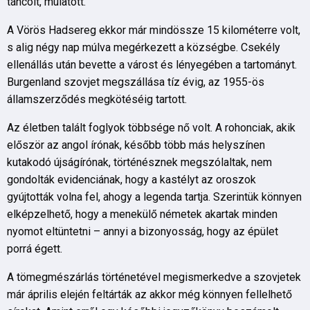
táncolt, mulatott.
A Vörös Hadsereg ekkor már mindössze 15 kilométerre volt,
s alig négy nap múlva megérkezett a községbe. Csekély
ellenállás után bevette a várost és lényegében a tartományt.
Burgenland szovjet megszállása tíz évig, az 1955-ös
államszerződés megkötéséig tartott.
Az életben talált foglyok többsége nő volt. A rohonciak, akik
először az angol írónak, később több más helyszínen
kutakodó újságírónak, történésznek megszólaltak, nem
gondolták evidenciának, hogy a kastélyt az oroszok
gyújtották volna fel, ahogy a legenda tartja. Szerintük könnyen
elképzelhető, hogy a menekülő németek akartak minden
nyomot eltüntetni – annyi a bizonyosság, hogy az épület
porrá égett.
A tömegmészárlás történetével megismerkedve a szovjetek
már április elején feltárták az akkor még könnyen fellelhető