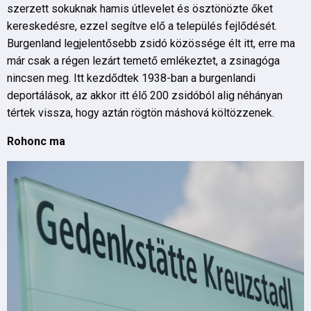
szerzett sokuknak hamis útlevelet és ösztönözte őket
kereskedésre, ezzel segítve elő a település fejlődését.
Burgenland legjelentősebb zsidó közössége élt itt, erre ma
már csak a régen lezárt temető emlékeztet, a zsinagóga
nincsen meg. Itt kezdődtek 1938-ban a burgenlandi
deportálások, az akkor itt élő 200 zsidóból alig néhányan
tértek vissza, hogy aztán rögtön máshová költözzenek.
Rohonc ma