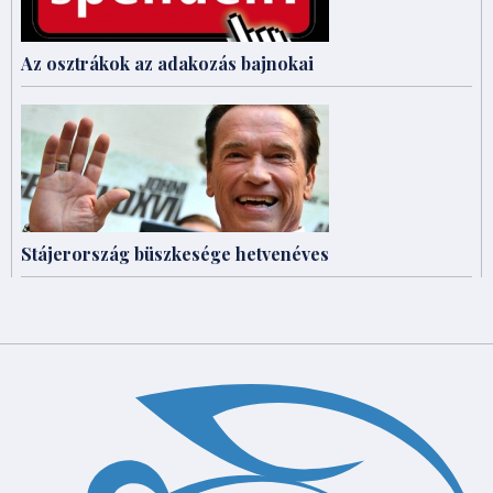
Az osztrákok az adakozás bajnokai
Stájerország büszkesége hetvenéves