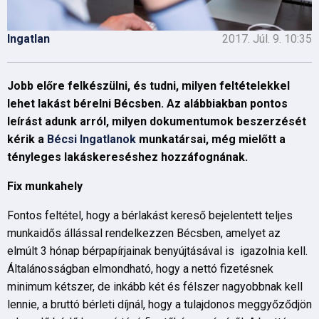
Ingatlan
2017. Júl. 9. 10:35
Jobb előre felkészülni, és tudni, milyen feltételekkel
lehet lakást bérelni Bécsben. Az alábbiakban pontos
leírást adunk arról, milyen dokumentumok beszerzését
kérik a
Bécsi Ingatlanok
munkatársai, még mielőtt a
tényleges lakáskereséshez hozzáfognának.
Fix munkahely
Fontos feltétel, hogy a bérlakást kereső bejelentett teljes
munkaidős állással rendelkezzen Bécsben, amelyet az
elmúlt 3 hónap bérpapírjainak benyújtásával is igazolnia kell.
Általánosságban elmondható, hogy a nettó fizetésnek
minimum kétszer, de inkább két és félszer nagyobbnak kell
lennie, a bruttó bérleti díjnál, hogy a tulajdonos meggyőződjön