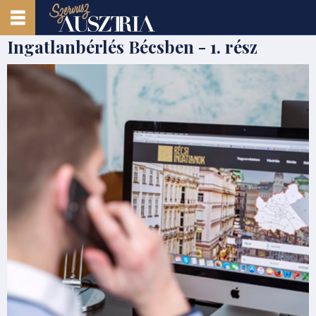
Ingatlanbérlés Bécsben - 1. rész