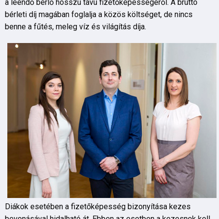
a leendő bérlő hosszú távú fizetőképességéről. A bruttó
bérleti díj magában foglalja a közös költséget, de nincs
benne a fűtés, meleg víz és világítás díja.
Diákok esetében a fizetőképesség bizonyítása kezes
bevonásával hidalható át. Ebben az esetben a kezesnek kell