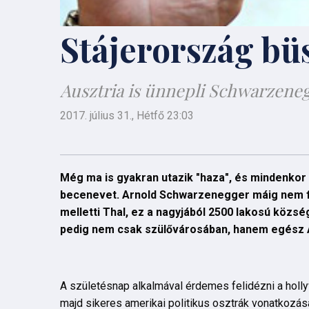
Stájerország bü
Ausztria is ünnepli Schwarzene
2017. július 31., Hétfő 23:03
Még ma is gyakran utazik "haza", és mindenkor b
becenevet. Arnold Schwarzenegger máig nem fel
melletti Thal, ez a nagyjából 2500 lakosú közsé
pedig nem csak szülővárosában, hanem egész 
A születésnap alkalmával érdemes felidézni a holly
majd sikeres amerikai politikus osztrák vonatkozása