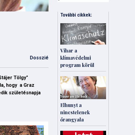
További cikkek:
Vihar a
klímavédelmi
Dosszié
program körül
Stájer Tölgy"
da, hogy a Graz
edik születésnapja
Elhunyt a
nincstelenek
őrangyala