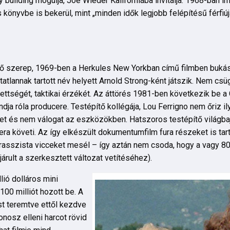
 building mogulja, Joe Wieder Kaliforniába invitálja. 1968-ban im
 könyvbe is bekerül, mint „minden idők legjobb felépítésű férfiú
 első szerep, 1969-ben a Herkules New Yorkban című filmben buk
atlannak tartott név helyett Arnold Strong-ként játszik. Nem csü
zettségét, taktikai érzékét. Az áttörés 1981-ben következik be a
ndja róla producere. Testépítő kollégája, Lou Ferrigno nem őriz i
felet és nem válogat az eszközökben. Hatszoros testépítő világb
ra követi. Az így elkészült dokumentumfilm fura részeket is tar
, rasszista vicceket mesél – így aztán nem csoda, hogy a vagy 8
rult a szerkesztett változat vetítéséhez).
lió dolláros mini
100 milliót hozott be. A
ust teremtve ettől kezdve
onosz elleni harcot rövid