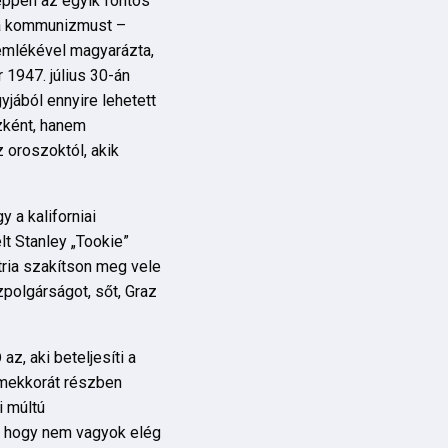
 éppen az egyik fontos
 a kommunizmust –
 emlékével magyarázta,
 1947. július 30-án
jából ennyire lehetett
zként, hanem
z oroszoktól, akik
 a kaliforniai
t Stanley „Tookie”
ztria szakítson meg vele
zpolgárságot, sőt, Graz
z, aki beteljesíti a
rmekkorát részben
i múltú
, hogy nem vagyok elég