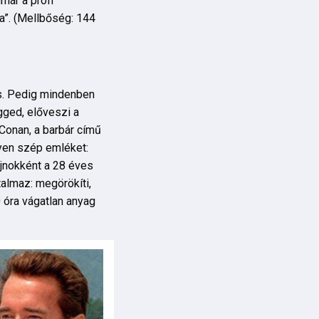
már a profi
ja”. (Mellbőség: 144
ás. Pedig mindenben
gged, előveszi a
 Conan, a barbár című
lyen szép emléket:
ajnokként a 28 éves
talmaz: megörökíti,
0 óra vágatlan anyag