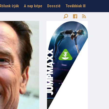
Rólunk írják
A nap képe
Dosszié
Továbbiak