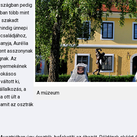
országban pedig
ában több mint
a szakadt
mindig ünnepi
 családjához,
nyja, Aurélia
szent asszonynak
ágnak. Az
 gyermekének
szokásos
áltott ki,
állalkozás, a
A múzeum
 ott ült a
 amit az osztrák