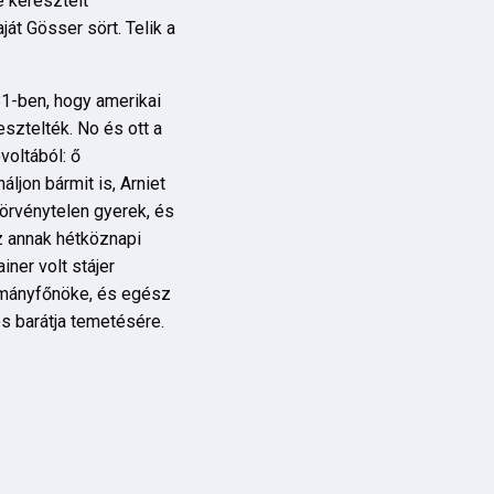
e keresztelt
át Gösser sört. Telik a
81-ben, hogy amerikai
sztelték. No és ott a
voltából: ő
ljon bármit is, Arniet
törvénytelen gyerek, és
z annak hétköznapi
iner volt stájer
tományfőnöke, és egész
es barátja temetésére.