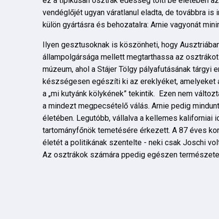
ez a tipikusan osztrák édesség tölti be életében a
vendéglőjét ugyan váratlanul eladta, de továbbra is
külön gyártásra és behozatalra: Arnie vagyonát mini
Ilyen gesztusoknak is köszönheti, hogy Ausztriában
állampolgársága mellett megtarthassa az osztrákot i
múzeum, ahol a Stájer Tölgy pályafutásának tárgyi
készségesen egészíti ki az ereklyéket, amelyeket a 
a „mi kutyánk kölykének” tekintik. Ezen nem változt
a mindezt megpecsételő válás. Arnie pedig mindunta
életében. Legutóbb, vállalva a kellemes kaliforniai id
tartományfőnök temetésére érkezett. A 87 éves kor
életét a politikának szentelte - neki csak Joschi vo
Az osztrákok számára ppedig egészen természetes,