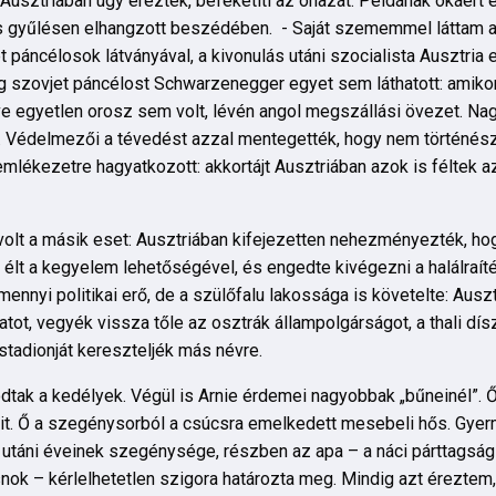
 Ausztriában úgy érezték, befeketíti az óhazát. Példának okáért
nus gyűlésen elhangzott beszédében. - Saját szememmel láttam
 páncélosok látványával, a kivonulás utáni szocialista Ausztria
g szovjet páncélost Schwarzenegger egyet sem láthatott: amikor
e egyetlen orosz sem volt, lévén angol megszállási övezet. Nagy
is. Védelmezői a tévedést azzal mentegették, hogy nem történés
v emlékezetre hagyatkozott: akkortájt Ausztriában azok is féltek a
olt a másik eset: Ausztriában kifejezetten nehezményezték, hogy
lt a kegyelem lehetőségével, és engedte kivégezni a halálraítél
mennyi politikai erő, de a szülőfalu lakossága is követelte: Aus
tot, vegyék vissza tőle az osztrák állampolgárságot, a thali dís
 stadionját kereszteljék más névre.
dtak a kedélyek. Végül is Arnie érdemei nagyobbak „bűneinél”. Ő a
it. Ő a szegénysorból a csúcsra emelkedett mesebeli hős. Gye
 utáni éveinek szegénysége, részben az apa – a náci párttagság
ok – kérlelhetetlen szigora határozta meg. Mindig azt éreztem