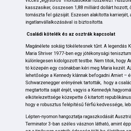
vicces „egysoros” mondásokkal fűszerezi. Huszonh
kasszasiker, összesen 1,88 milliárd dollárt hozott, 
tornászta fel gázsiját. Eszesen alakította karrierjét,
ingatlanvállalkozásával is biztosította.
Családi kötelék és az osztrák kapcsolat
Magánélete sokáig tökéletesnek tűnt. A legendás 
Maria Shriver 1977-ben egy jótékonysági teniszturn
különlegesen kidolgozott testbe. Nem titok, hogy Ar
tó közepén egy csónakban kéri meg Maria kezét. Az
lehetősége a Kennedy klánnak befogadni Arniet – é
Schwarzenegger erényének tartották, hogy a család
megtartotta saját énjét, vagyis a Kennedyk hagyo
elkötelezettsége közepette ő kitartott republikánus
hogy e robusztus felépítésű férfiú kedvessége, lebi
Lépten-nyomon hangoztatja ragaszkodását Ausztriáho
Terminator 3-ban széles vásznon látható, amint épp