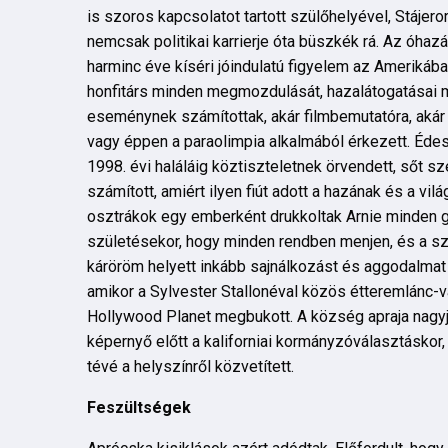
is szoros kapcsolatot tartott szülőhelyével, Stájer
nemcsak politikai karrierje óta büszkék rá. Az óhaz
harminc éve kíséri jóindulatú figyelem az Amerikáb
honfitárs minden megmozdulását, hazalátogatásai 
eseménynek számítottak, akár filmbemutatóra, akár
vagy éppen a paraolimpia alkalmából érkezett. Édesa
1998. évi haláláig köztiszteletnek örvendett, sőt 
számított, amiért ilyen fiút adott a hazának és a vil
osztrákok egy emberként drukkoltak Arnie minden
születésekor, hogy minden rendben menjen, és a 
káröröm helyett inkább sajnálkozást és aggodalmat v
amikor a Sylvester Stallonéval közös étteremlánc-v
Hollywood Planet megbukott. A község apraja nagyja
képernyő előtt a kaliforniai kormányzóválasztáskor,
tévé a helyszínről közvetített.
Feszültségek