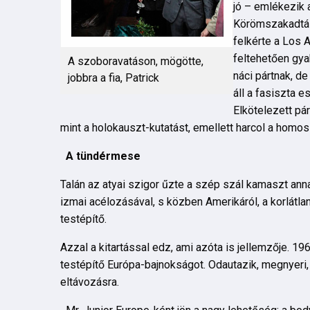
jó – emlékezik 
Körömszakadtáig
felkérte a Los 
feltehetően gya
A szoboravatáson, mögötte,
náci pártnak, d
jobbra a fia, Patrick
áll a fasiszta 
Elkötelezett pá
mint a holokauszt-kutatást, emellett harcol a homos
A tündérmese
Talán az atyai szigor űzte a szép szál kamaszt anna
izmai acélozásával, s közben Amerikáról, a korlátla
testépítő.
Azzal a kitartással edz, ami azóta is jellemzője. 19
testépítő Európa-bajnokságot. Odautazik, megnyeri,
eltávozásra.