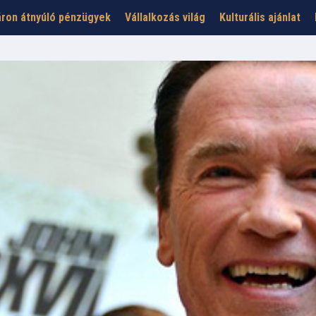
ron átnyúló pénzügyek
Vállalkozás világ
Kulturális ajánlat