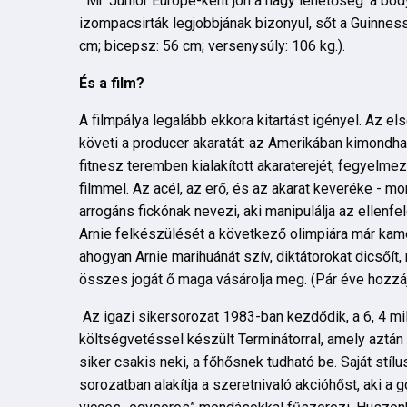
Mr. Junior Europe-ként jön a nagy lehetőség: a body
izompacsirták legjobbjának bizonyul, sőt a Guinness
cm; bicepsz: 56 cm; versenysúly: 106 kg.).
És a film?
A filmpálya legalább ekkora kitartást igényel. Az
követi a producer akaratát: az Amerikában kimondhat
fitnesz teremben kialakított akaraterejét, fegyelme
filmmel. Az acél, az erő, és az akarat keveréke - mo
arrogáns fickónak nevezi, aki manipulálja az ellen
Arnie felkészülését a következő olimpiára már kame
ahogyan Arnie marihuánát szív, diktátorokat dicsőít
összes jogát ő maga vásárolja meg. (Pár éve hozzájá
Az igazi sikersorozat 1983-ban kezdődik, a 6, 4 mil
költségvetéssel készült Terminátorral, amely aztán 
siker csakis neki, a főhősnek tudható be. Saját stíl
sorozatban alakítja a szeretnivaló akcióhőst, aki a g