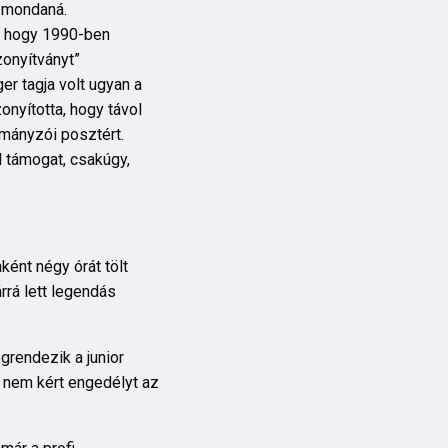
l mondaná.
a, hogy 1990-ben
zonyítványt”
er tagja volt ugyan a
onyította, hogy távol
rmányzói posztért.
 támogat, csakúgy,
ként négy órát tölt
rrá lett legendás
grendezik a junior
t nem kért engedélyt az