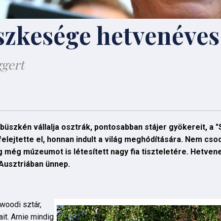
szkesége hetvenéves
ggert
üszkén vállalja osztrák, pontosabban stájer gyökereit, a "
ejtette el, honnan indult a világ meghódítására. Nem cso
g még múzeumot is létesített nagy fia tiszteletére. Hetven
Ausztriában ünnep.
woodi sztár,
it. Arnie mindig