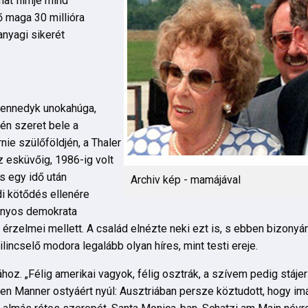
at filmje mind
ő maga 30 millióra
 anyagi sikerét
Kennedyk unokahúga,
én szeret bele a
nie szülőföldjén, a Thaler
 esküvőig, 1986-ig volt
s egy idő után
Archiv kép - mamájával
i kötődés ellenére
mányos demokrata
 érzelmei mellett. A család elnézte neki ezt is, s ebben bizonyá
lincselő modora legalább olyan híres, mint testi ereje.
z. „Félig amerikai vagyok, félig osztrák, a szívem pedig stáje
en Manner ostyáért nyúl: Ausztriában persze köztudott, hogy im