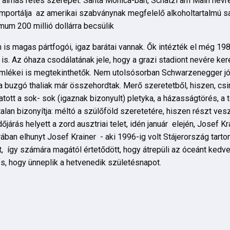
z almás rétes szerepét. Santa Monica-ban, Schatzi am Main névr
 importálja az amerikai szabványnak megfelelő alkoholtartalmú saj
mum 200 millió dollárra becsülik
 is magas pártfogói, igaz barátai vannak. Ők intézték el még 19
s. Az óhaza csodálatának jele, hogy a grazi stadiont nevére kere
 emlékei is megtekinthetők. Nem utolsósorban Schwarzenegger jó
buzgó thaliak már összehordtak. Merő szeretetből, hiszen, csiná
atott a sok- sok (igaznak bizonyult) pletyka, a házasságtörés, a 
lan bizonyítja: méltó a szülőföld szeretetére, hiszen részt ves
őjárás helyett a zord ausztriai telet, idén január elején, Josef Kra
ában elhunyt Josef Krainer - aki 1996-ig volt Stájerország tar
lt, így számára magától értetődött, hogy átrepüli az óceánt kedv
 hogy ünneplik a hetvenedik születésnapot.