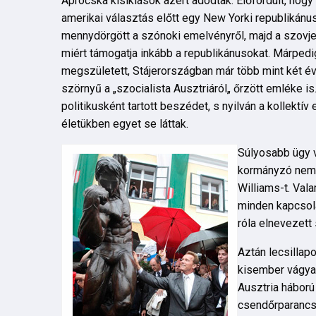
Aprócska kisiklások azért adódtak. Előfordult, hogy
amerikai választás előtt egy New Yorki republiká
mennydörgött a szónoki emelvényről, majd a szovjet
miért támogatja inkább a republikánusokat. Márpedi
megszületett, Stájerországban már több mint két év
szörnyű a „szocialista Ausztriáról„ őrzött emléke 
politikusként tartott beszédet, s nyilván a kollektí
életükben egyet se láttak.
Súlyosabb ügy v
kormányzó nem é
Williams-t. Vala
minden kapcsola
róla elnevezett
Aztán lecsillapo
kisember vágya
Ausztria háború
csendőrparancsn