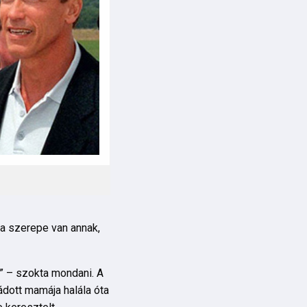
ra szerepe van annak,
r” – szokta mondani. A
ádott mamája halála óta