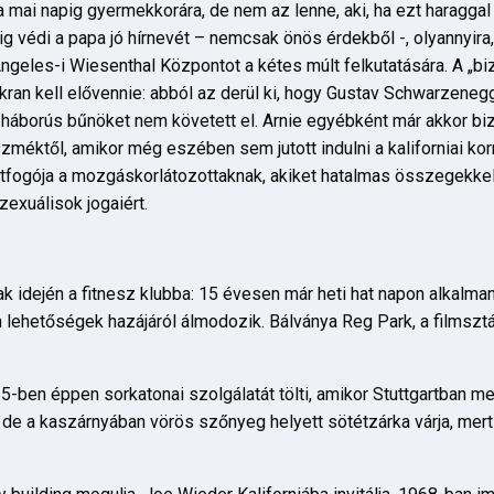
a mai napig gyermekkorára, de nem az lenne, aki, ha ezt haragga
 védi a papa jó hírnevét – nemcsak önös érdekből -, olyannyir
Angeles-i Wiesenthal Központot a kétes múlt felkutatására. A „bi
kran kell elővennie: abból az derül ki, hogy Gustav Schwarzenegg
e háborús bűnöket nem követett el. Arnie egyébként már akkor biz
eszméktől, amikor még eszében sem jutott indulni a kaliforniai ko
rtfogója a mozgáskorlátozottaknak, akiket hatalmas összegekkel
zexuálisok jogaiért.
k idején a fitnesz klubba: 15 évesen már heti hat napon alkalman
n lehetőségek hazájáról álmodozik. Bálványa Reg Park, a filmsztá
65-ben éppen sorkatonai szolgálatát tölti, amikor Stuttgartban me
 de a kaszárnyában vörös szőnyeg helyett sötétzárka várja, mer