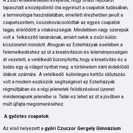
A zsűri értékelésében kifejtette, hogy óriási fejlődést
tapasztalt a középdöntő óta egyrészt a csapatok tudásában,
a terminológia használatában, emellett érezhetően javult a
csapatszellem, összekovácsolódtak az egyes csapatok
tagjai, érlelődött a vitakészségük. Mindebben nagy szerepük
volt a felkészítő tanároknak, amiért nekik a zsűri külön
köszönetet mondott. Ahogyan az Esterházyak esetében a
felemelkedéshez az út a kreativitáson és leleményességen
át vezetett, a vetélkedő bizonyította, hogy a kreativitás és a
tudás egy új világot nyithat meg a történelem iránt érdeklődő
diákok számára. A vetélkedő különleges kettős időutazás
volt a modern eszközök segítségével az Esterházyak
régmúltjában és a régi jelenetek felidézésével üzenet
mindennapunk jelenébe is. Talán ez lehet az út a jövőben a
múlt újfajta megismeréséhez.
A győztes csapatok
:
Az első helyezett a
győri Czuczor Gergely Gimnázium