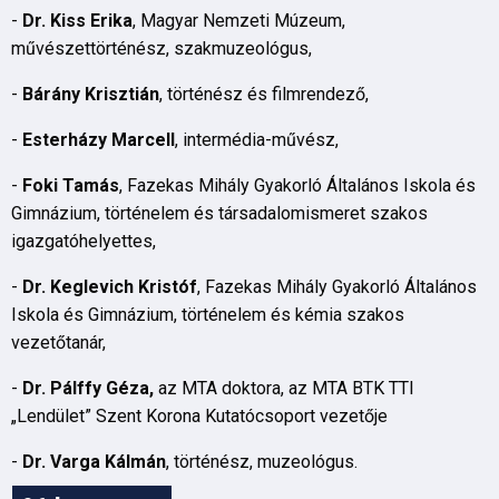
-
Dr. Kiss Erika
, Magyar Nemzeti Múzeum,
művészettörténész, szakmuzeológus,
-
Bárány Krisztián
, történész és filmrendező,
-
Esterházy Marcell
, intermédia-művész,
-
Foki Tamás
, Fazekas Mihály Gyakorló Általános Iskola és
Gimnázium, történelem és társadalomismeret szakos
igazgatóhelyettes,
-
Dr.
Keglevich Kristóf
, Fazekas Mihály Gyakorló Általános
Iskola és Gimnázium, történelem és kémia szakos
vezetőtanár,
-
Dr. Pálffy Géza,
az MTA doktora, az MTA BTK TTI
„Lendület” Szent Korona Kutatócsoport vezetője
-
Dr. Varga Kálmán
, történész, muzeológus.