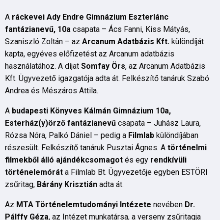
A
ráckevei Ady Endre Gimnázium Eszterlánc
fantázianevű, 10a
csapata – Ács Fanni, Kiss Mátyás,
Szaniszló Zoltán – az
Arcanum Adatbázis Kft.
különdíját
kapta, egyéves előfizetést az Arcanum adatbázis
használatához. A díjat
Somfay Örs
, az Arcanum Adatbázis
Kft. Ügyvezető igazgatója adta át. Felkészítő tanáruk Szabó
Andrea és Mészáros Attila.
A
budapesti Könyves Kálmán Gimnázium 10a,
Esterház(y)örző fantázianevű
csapata – Juhász Laura,
Rózsa Nóra, Palkó Dániel – pedig a
Filmlab
különdíjában
részesült. Felkészítő tanáruk Pusztai Ágnes. A
történelmi
filmekből álló ajándékcsomagot
és egy
rendkívüli
történelemórát
a Filmlab Bt. Ügyvezetője egyben ESTÖRI
zsűritag,
Bárány Krisztián
adta át.
Az
MTA Történelemtudományi Intézete
nevében
Dr.
Pálffy Géza
, az Intézet munkatársa, a verseny zsűritagja