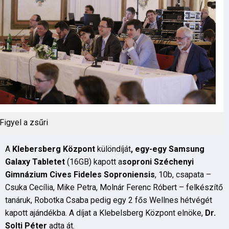
Figyel a zsűri
A
Klebersberg Központ
különdíját
, egy-egy Samsung
Galaxy Tabletet
(16GB) kapott a
soproni Széchenyi
Gimnázium Cives Fideles Soproniensis
, 10b, csapata –
Csuka Cecília, Mike Petra, Molnár Ferenc Róbert – felkészítő
tanáruk, Robotka Csaba pedig egy 2 fős Wellnes hétvégét
kapott ajándékba. A díjat a Klebelsberg Központ elnöke,
Dr.
Solti Péter
adta át.