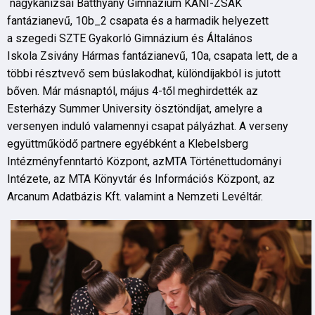
nagykanizsai Batthyany Gimnázium KANI-ZSÁK
fantázianevű, 10b_2 csapata és a harmadik helyezett
a szegedi SZTE Gyakorló Gimnázium és Általános
Iskola Zsivány Hármas fantázianevű, 10a, csapata lett, de a
többi résztvevő sem búslakodhat, különdíjakból is jutott
bőven. Már másnaptól, május 4-től meghirdették az
Esterházy Summer University ösztöndíjat, amelyre a
versenyen induló valamennyi csapat pályázhat. A verseny
együttműködő partnere egyébként a Klebelsberg
Intézményfenntartó Központ, azMTA Történettudományi
Intézete, az MTA Könyvtár és Információs Központ, az
Arcanum Adatbázis Kft. valamint a Nemzeti Levéltár.