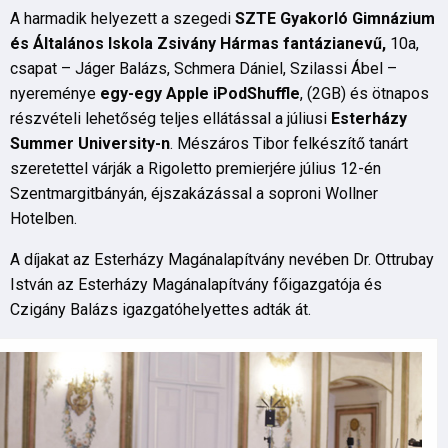
A harmadik helyezett a szegedi
SZTE Gyakorló Gimnázium
és Általános Iskola Zsivány Hármas fantázianevű,
10a,
csapat – Jáger Balázs, Schmera Dániel, Szilassi Ábel –
nyereménye
egy-egy Apple iPodShuffle
, (2GB) és ötnapos
részvételi lehetőség teljes ellátással a júliusi
Esterházy
Summer University-n
. Mészáros Tibor felkészítő tanárt
szeretettel várják a Rigoletto premierjére július 12-én
Szentmargitbányán, éjszakázással a soproni Wollner
Hotelben.
A díjakat az Esterházy Magánalapítvány nevében Dr. Ottrubay
István az Esterházy Magánalapítvány főigazgatója és
Czigány Balázs igazgatóhelyettes adták át.