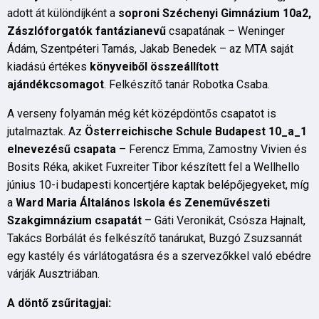
adott át különdíjként a
soproni Széchenyi Gimnázium 10a2,
Zászlóforgatók fantázianevű
csapatának – Weninger
Ádám, Szentpéteri Tamás, Jakab Benedek – az MTA saját
kiadású értékes
könyveiből összeállított
ajándékcsomagot
. Felkészítő tanár Robotka Csaba.
A verseny folyamán még két középdöntős csapatot is
jutalmaztak. Az
Österreichische Schule Budapest 10_a_1
elnevezésű csapata
– Ferencz Emma, Zamostny Vivien és
Bosits Réka, akiket Fuxreiter Tibor készített fel a Wellhello
június 10-i budapesti koncertjére kaptak belépőjegyeket, míg
a
Ward Maria Általános Iskola és Zeneművészeti
Szakgimnázium csapatát
– Gáti Veronikát, Csósza Hajnalt,
Takács Borbálát és felkészítő tanárukat, Buzgó Zsuzsannát
egy kastély és várlátogatásra és a szervezőkkel való ebédre
várják Ausztriában.
A döntő zsűritagjai: