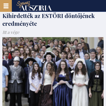
Kihirdették az ESTÖRI döntőjének
eredményéte
Itt a vége