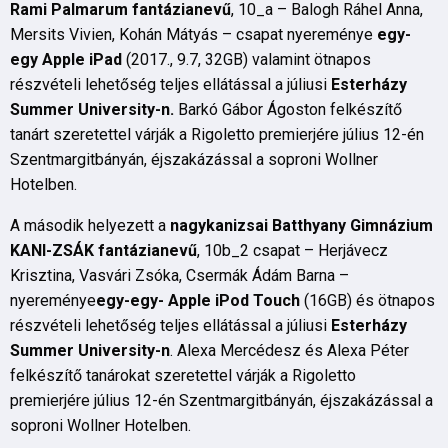
Rami Palmarum fantázianevű
, 10_a – Balogh Ráhel Anna,
Mersits Vivien, Kohán Mátyás – csapat nyereménye
egy-
egy Apple iPad
(2017., 9.7, 32GB) valamint ötnapos
részvételi lehetőség teljes ellátással a júliusi
Esterházy
Summer University-n.
Barkó Gábor Ágoston felkészítő
tanárt szeretettel várják a Rigoletto premierjére július 12-én
Szentmargitbányán, éjszakázással a soproni Wollner
Hotelben.
A második helyezett a
nagykanizsai Batthyany Gimnázium
KANI-ZSÁK fantázianevű
, 10b_2 csapat – Herjávecz
Krisztina, Vasvári Zsóka, Csermák Ádám Barna –
nyereménye
egy-egy- Apple iPod Touch
(16GB) és ötnapos
részvételi lehetőség teljes ellátással a júliusi
Esterházy
Summer University-n
. Alexa Mercédesz és Alexa Péter
felkészítő tanárokat szeretettel várják a Rigoletto
premierjére július 12-én Szentmargitbányán, éjszakázással a
soproni Wollner Hotelben.