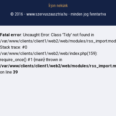
Írjon nekünk
© 2016 - www.szervuszausztria.hu - minden jog fenntartva
Fatal error
: Uncaught Error: Class 'Tidy' not found in
/var/www/clients/client1/web2/web/modules/rss_import.mod
Stack trace: #0
/var/www/clients/client1/web2/web/index.php(159):
require_once() #1 {main} thrown in
/var/www/clients/client1/web2/web/modules/rss_import.
on line
39