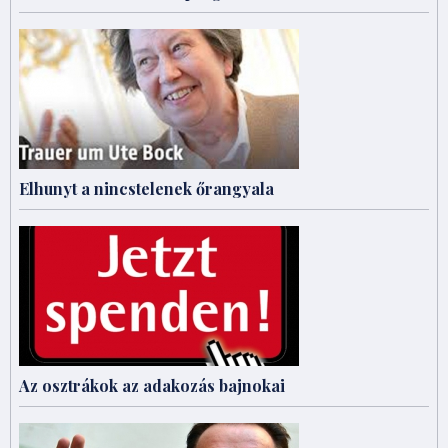
Elhunyt a nincstelenek őrangyala
Az osztrákok az adakozás bajnokai