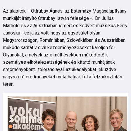
Az alapítók - Ottrubay Ágnes, az Esterházy Magánalapítvány
munkáját irányító Ottrubay István felesége -, Dr. Julius
Marhold és az Ausztriában ismert és kedvelt muzsikus Ferry
Jánoska - célja az volt, hogy az egyesület olyan
Magyarországon, Romániában, Szlovákiában és Ausztriában
működő karitatív civil kezdeményezéseket karoljon fel.
Olyanokat, amelyek az elmúlt években működtetőik
személyes elkötelezettségének és kitartó munkájának
eredményeként, toleranciával, az akadályokat leküzdve
nagyszerű eredményeket mutathatnak fel a felzárkóztatás
terén.