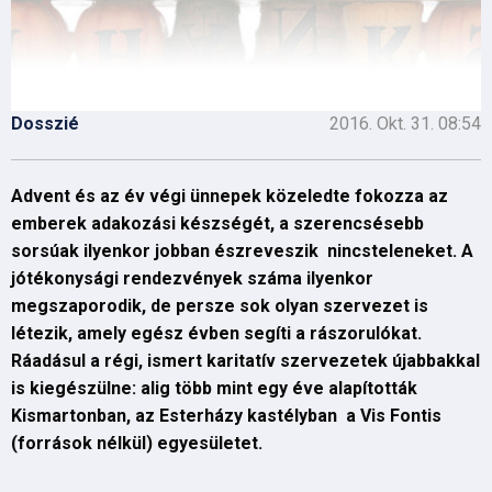
Dosszié
2016. Okt. 31. 08:54
Advent és az év végi ünnepek közeledte fokozza az
emberek adakozási készségét, a szerencsésebb
sorsúak ilyenkor jobban észreveszik nincsteleneket. A
jótékonysági rendezvények száma ilyenkor
megszaporodik, de persze sok olyan szervezet is
létezik, amely egész évben segíti a rászorulókat.
Ráadásul a régi, ismert karitatív szervezetek újabbakkal
is kiegészülne: alig több mint egy éve alapították
Kismartonban, az Esterházy kastélyban a Vis Fontis
(források nélkül) egyesületet.