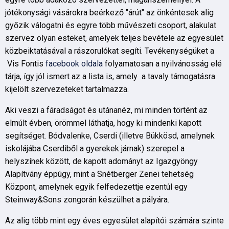
jótékonysági vásárokra beérkező "árút" az önkéntesek alig
győzik válogatni és egyre több művészeti csoport, alakulat
szervez olyan esteket, amelyek teljes bevétele az egyesület
közbeiktatásával a rászorulókat segíti. Tevékenységüket a
Vis Fontis
facebook oldala
folyamatosan a nyilvánosság elé
tárja, így jól ismert az a lista is, amely a tavaly támogatásra
kijelölt szervezeteket tartalmazza.
Aki veszi a fáradságot és utánanéz, mi minden történt az
elmúlt évben, örömmel láthatja, hogy ki mindenki kapott
segítséget. Bódvalenke, Cserdi (illetve Bükkösd, amelynek
iskolájába Cserdiből a gyerekek járnak) szerepel a
helyszínek között, de kapott adományt az Igazgyöngy
Alapítvány éppúgy, mint a Snétberger Zenei tehetség
Központ, amelynek egyik felfedezettje ezentúl egy
Steinway&Sons zongorán készülhet a pályára.
Az alig több mint egy éves egyesület alapítói számára szinte