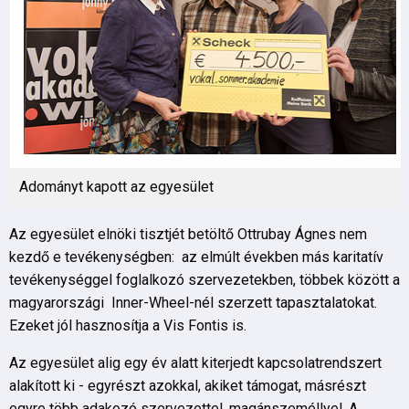
Adományt kapott az egyesület
Az egyesület elnöki tisztjét betöltő Ottrubay Ágnes nem
kezdő e tevékenységben: az elmúlt években más karitatív
tevékenységgel foglalkozó szervezetekben, többek között a
magyarországi Inner-Wheel-nél szerzett tapasztalatokat.
Ezeket jól hasznosítja a Vis Fontis is.
Az egyesület alig egy év alatt kiterjedt kapcsolatrendszert
alakított ki - egyrészt azokkal, akiket támogat, másrészt
egyre több adakozó szervezettel, magánszeméllyel. A