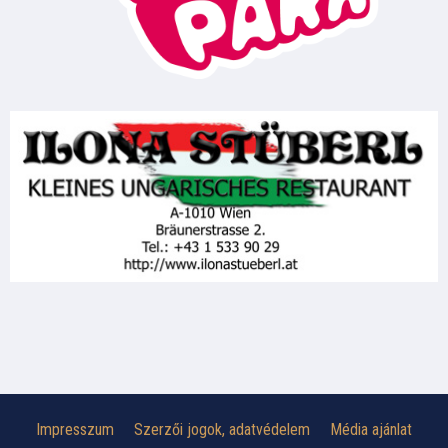
Impresszum
Szerzői jogok, adatvédelem
Média ajánlat