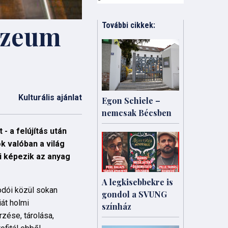
úzeum
További cikkek:
Kulturális ajánlat
Egon Schiele –
nemcsak Bécsben
- a felújítás után
k valóban a világ
i képezik az anyag
A legkisebbekre is
odói közül sokan
gondol a SVUNG
iát holmi
színház
rzése, tárolása,