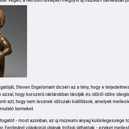
óber végén, a nemzeti ünnepen megnyílt új múzeum derekasan pro
atóját, Steven Engelsmant dicséri az a tény, hogy e terjedelme
azzal, hogy korszerű raktárokban tárolják és időről időre ideigl
i azt, hogy nem lesznek időszaki kiállítások, amelyek mellesleg
emutató termeket.
togatót - most azonban, az új múzeumi anyag különlegessége tov
 Ferdinánd világkörüli útjának trófeái láthatóak - ezeket melles