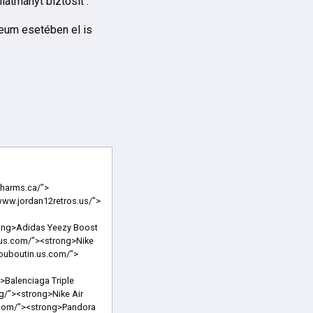
átmányt biztosít .
eum esetében el is
ong></a> <a href="https://www.nmds.us.com/"><strong>Adidas NMD</strong></a> <a href="https://www.pandorajewellery.us.com/"><strong>Pandora Jewelry</strong></a> <a href="https://www.jordan11ssneakers.us/"><strong>Jordan 11s</strong></a> <a href="https://www.airjordan3s.us/"><strong>Jordan 3s</strong></a> <a href="https://www.jordans-4.us/"><strong>Jordans 4</strong></a> <a href="https://www.jordansretro3.us/"><strong>Jordan Retro 3</strong></a> <a href="https://www.outletgoldengoose.us.com/"><strong>Golden Goose Sneakers Outlet</strong></a> <a href="https://www.jordanscheapshoes.us/"><strong>Cheap Jordans</strong></a> <a href="https://www.goldengooseshoess.us.com/"><strong>Golden Goose Shoes Men</strong></a> <a href="https://www.jacketsmoncleroutlet.us.com/"><strong>Jackets Moncler</strong></a> <a href=