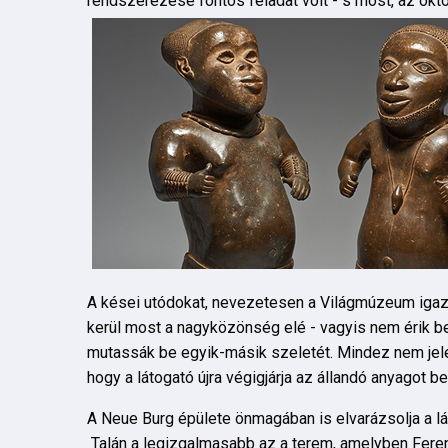
rendszerezése fontos feladat volt - s most, az okt
A kései utódokat, nevezetesen a Világmúzeum igazg
kerül most a nagyközönség elé - vagyis nem érik be 
mutassák be egyik-másik szeletét. Mindez nem jelent
hogy a látogató újra végigjárja az állandó anyagot b
A Neue Burg épülete önmagában is elvarázsolja a lá
Talán a legizgalmasabb az a terem, amelyben Ferenc