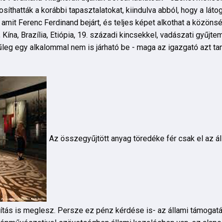
síthatták a korábbi tapasztalatokat, kiindulva abból, hogy a látog
mit Ferenc Ferdinand bejárt, és teljes képet alkothat a közöns
Kína, Brazília, Etiópia, 19. századi kincsekkel, vadászati gyűjt
eg egy alkalommal nem is járható be - maga az igazgató azt tan
Az összegyűjtött anyag töredéke fér csak el az áll
llítás is meglesz. Persze ez pénz kérdése is- az állami támogatá