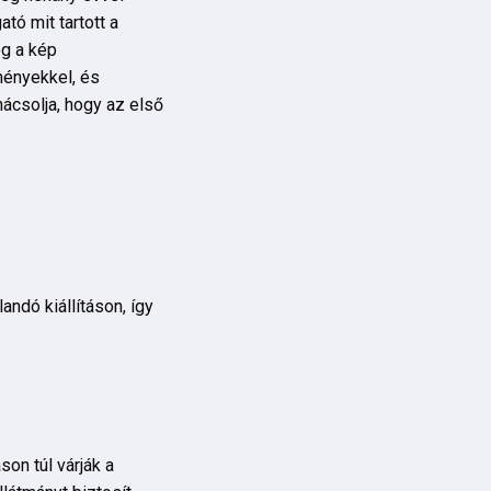
ató mit tartott a
ég a kép
eményekkel, és
ácsolja, hogy az első
andó kiállításon, így
son túl várják a