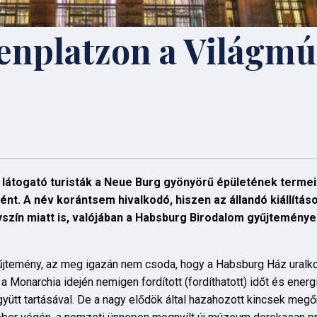
denplatzon a Világm
látogató turisták a Neue Burg gyönyörű épületének termeit 
. A név korántsem hivalkodó, hiszen az állandó kiállításo
yszín miatt is, valójában a Habsburg Birodalom gyűjteménye
yűjtemény, az meg igazán nem csoda, hogy a Habsburg Ház uralk
a Monarchia idején nemigen fordított (fordíthatott) időt és energ
yütt tartásával. De a nagy elődök által hazahozott kincsek megő