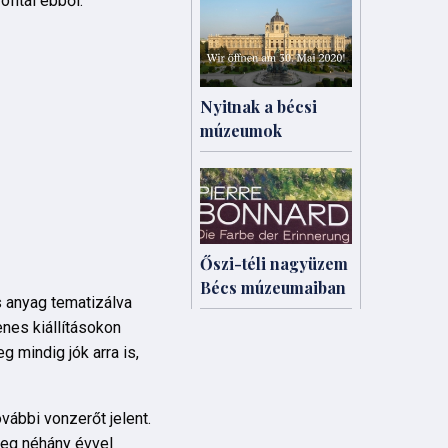
fitál ebből.
Nyitnak a bécsi
múzeumok
Őszi-téli nagyüzem
Bécs múzeumaiban
s anyag tematizálva
enes kiállításokon
 mindig jók arra is,
ábbi vonzerőt jelent.
leg néhány évvel