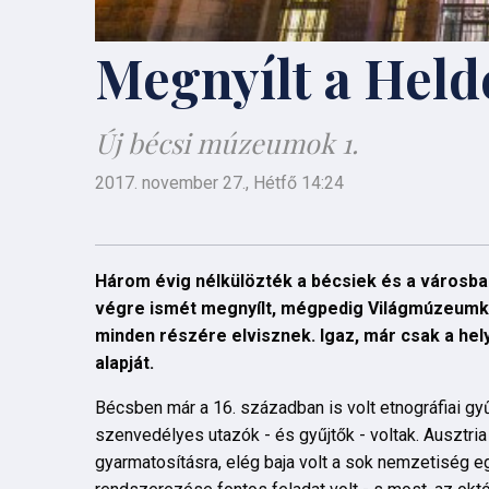
Megnyílt a Hel
Új bécsi múzeumok 1.
2017. november 27., Hétfő 14:24
Három évig nélkülözték a bécsiek és a városba 
végre ismét megnyílt, mégpedig Világmúzeumként
minden részére elvisznek. Igaz, már csak a hel
alapját.
Bécsben már a 16. században is volt etnográfiai g
szenvedélyes utazók - és gyűjtők - voltak. Ausztria 
gyarmatosításra, elég baja volt a sok nemzetiség eg