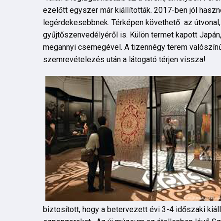
ezelőtt egyszer már kiállították. 2017-ben jól haszno
legérdekesebbnek. Térképen követhető az útvonal, a
gyűjtőszenvedélyéről is. Külön termet kapott Japán, 
megannyi csemegével. A tizennégy terem valószínűl
szemrevételezés után a látogató térjen vissza!
biztosított, hogy a betervezett évi 3-4 időszaki kiá