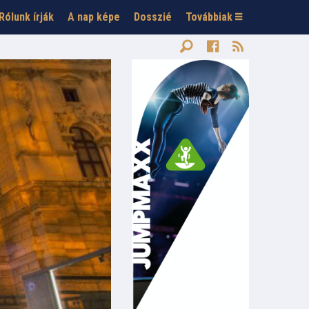
Rólunk írják
A nap képe
Dosszié
Továbbiak