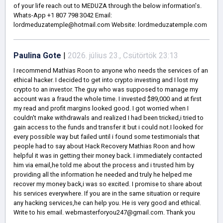
of your life reach out to MEDUZA through the below information's.
Whats-App +1 807 798 3042 Email:
lordmeduzatemple@hotmail.com Website: lordmeduzatemple.com
Paulina Gote
|
2026. július 23., Csütörtök 23:13
I recommend Mathias Roon to anyone who needs the services of an
ethical hacker. I decided to get into crypto investing and I lost my
crypto to an investor. The guy who was supposed to manage my
account was a fraud the whole time. I invested $89,000 and at first
my read and profit margins looked good. I got worried when I
couldn't make withdrawals and realized I had been tricked,i tried to
gain access to the funds and transfer it but i could not.I looked for
every possible way but failed until i found some testimonials that
people had to say about Hack Recovery Mathias Roon and how
helpful it was in getting their money back. I immediately contacted
him via email,he told me about the process and i trusted him by
providing all the information he needed and truly he helped me
recover my money back,i was so excited. I promise to share about
his services everywhere. If you are in the same situation or require
any hacking services,he can help you. He is very good and ethical.
Write to his email. webmasterforyou247@gmail.com. Thank you