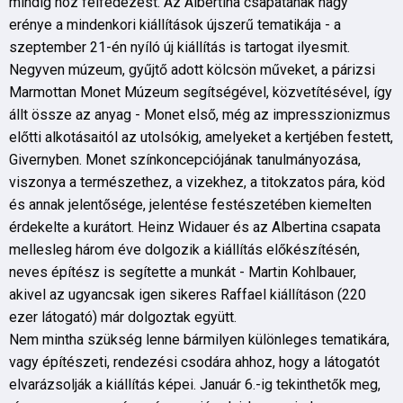
mindig hoz felfedezést. Az Albertina csapatának nagy
erénye a mindenkori kiállítások újszerű tematikája - a
szeptember 21-én nyíló új kiállítás is tartogat ilyesmit.
Negyven múzeum, gyűjtő adott kölcsön műveket, a párizsi
Marmottan Monet Múzeum segítségével, közvetítésével, így
állt össze az anyag - Monet első, még az impresszionizmus
előtti alkotásaitól az utolsókig, amelyeket a kertjében festett,
Givernyben. Monet színkoncepciójának tanulmányozása,
viszonya a természethez, a vizekhez, a titokzatos pára, köd
és annak jelentősége, jelentése festészetében kiemelten
érdekelte a kurátort. Heinz Widauer és az Albertina csapata
mellesleg három éve dolgozik a kiállítás előkészítésén,
neves építész is segítette a munkát - Martin Kohlbauer,
akivel az ugyancsak igen sikeres Raffael kiállításon (220
ezer látogató) már dolgoztak együtt.
Nem mintha szükség lenne bármilyen különleges tematikára,
vagy építészeti, rendezési csodára ahhoz, hogy a látogatót
elvarázsolják a kiállítás képei. Január 6.-ig tekinthetők meg,