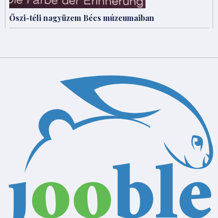
Őszi-téli nagyüzem Bécs múzeumaiban