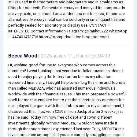
still is used in thermometers and barometers and in amalgams as
filling for our teeth. Elemental mercury and many of its compounds
are very toxic, so it should be avoided and not be used, if there are
alternatives. Mercury metal can be sold only in small quantities and
perfectly sealed for laboratory or display use. CONTACT IF
INTERESTED Contact Information Telegram: @Ranko3222 WhatsApp
: +447401473736 https://toprapidsolution.blogspot.com/
Becca Wood
|
2026. június 11., Csütörtök 04:39
Hi, wishing good fortune to everyone who comes across this
comment! I went bankrupt last year due to failed business ideas. I
used to enjoy playing the lottery for fun but as my situation
worsened financially, I sought help to win big this time and found a
man called MEDUZA, who has assisted numerous individuals
worldwide with their financial issues. This man prepared a powerful
spell for me that enabled him to get the secrete lucky numbers for
me, I played the game with the numbers and to my astonishment, I
discovered that I had won $259 million Jackpot after 2 weeks just
has he said; Today, I’m now free of debt and I own different
investments globally. Without Meduza, I wouldn’t have made it
through the tough times I experienced last year. Truly, MEDUZA is a
divine presence among us. If you are currently struggling in aspect