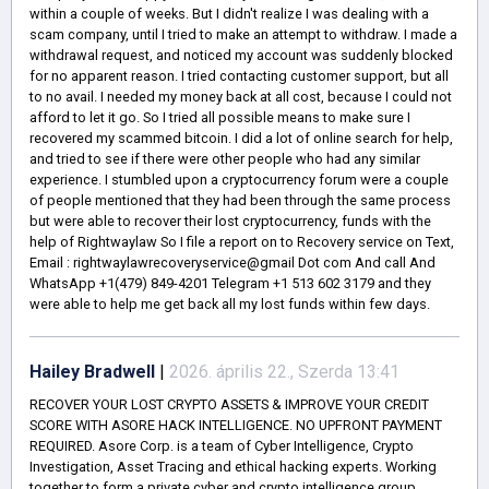
within a couple of weeks. But I didn't realize I was dealing with a
scam company, until I tried to make an attempt to withdraw. I made a
withdrawal request, and noticed my account was suddenly blocked
for no apparent reason. I tried contacting customer support, but all
to no avail. I needed my money back at all cost, because I could not
afford to let it go. So I tried all possible means to make sure I
recovered my scammed bitcoin. I did a lot of online search for help,
and tried to see if there were other people who had any similar
experience. I stumbled upon a cryptocurrency forum were a couple
of people mentioned that they had been through the same process
but were able to recover their lost cryptocurrency, funds with the
help of Rightwaylaw So I file a report on to Recovery service on Text,
Email : rightwaylawrecoveryservice@gmail Dot com And call And
WhatsApp +1(479) 849-4201 Telegram +1 513 602 3179 and they
were able to help me get back all my lost funds within few days.
Hailey Bradwell
|
2026. április 22., Szerda 13:41
RECOVER YOUR LOST CRYPTO ASSETS & IMPROVE YOUR CREDIT
SCORE WITH ASORE HACK INTELLIGENCE. NO UPFRONT PAYMENT
REQUIRED. Asore Corp. is a team of Cyber Intelligence, Crypto
Investigation, Asset Tracing and ethical hacking experts. Working
together to form a private cyber and crypto intelligence group