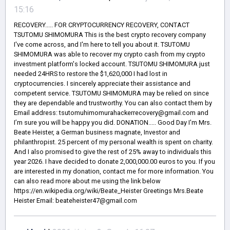
15:16
RECOVERY..... FOR CRYPTOCURRENCY RECOVERY, CONTACT
TSUTOMU SHIMOMURA This is the best crypto recovery company
I've come across, and I'm here to tell you about it. TSUTOMU
SHIMOMURA was able to recover my crypto cash from my crypto
investment platform's locked account. TSUTOMU SHIMOMURA just
needed 24HRS to restore the $1,620,000 I had lost in
cryptocurrencies. I sincerely appreciate their assistance and
competent service. TSUTOMU SHIMOMURA may be relied on since
they are dependable and trustworthy. You can also contact them by
Email address: tsutomuhimomurahackerrecovery@gmail.com and
I’m sure you will be happy you did. DONATION..... Good Day I'm Mrs.
Beate Heister, a German business magnate, Investor and
philanthropist. 25 percent of my personal wealth is spent on charity.
And I also promised to give the rest of 25% away to individuals this
year 2026. I have decided to donate 2,000,000.00 euros to you. If you
are interested in my donation, contact me for more information. You
can also read more about me using the link below
https://en.wikipedia.org/wiki/Beate_Heister Greetings Mrs.Beate
Heister Email: beateheister47@gmail.com