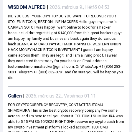
WISDOM ALFRED
|
2026. március 9., Hétfő 04:53
DID YOU LOST YOUR CRYPTO? DO YOU WANT TO RECOVER YOUR
STOLEN BITCOIN, BEST ONLINE HACKERS Hello guys my name is
CARMEN SOTO I was happy I went online to look for a hacker
because I didn't regret it I got $140,000 from this great hackers guys
am happy my family and business is back again they do various
hack BLANK ATM CARD PAYPAL HACK TRANSFER WESTERN UNION
HACK MONEY HACK BITCOIN INVESTMENT I guess I am happy I
came across them. They are legit, and I am a living proof. I swear
they contacted them today for your hack on Email address
tsutomushimomurahacker@gmail.com, Or WhatsApp +1 (806) 283-
5031 Telegram +1 (803) 632-0791 and I’m sure you will be happy you
did.
Callen
|
2026. március 22., Vasárnap 01:11
FOR CRYPTOCURRENCY RECOVERY, CONTACT TSUTOMU
SHIMOMURA This is the best crypto recovery company I've come
across, and I'm here to tell you about it. TSUTOMU SHIMOMURA was
able to 5:15 PM 30/10/2025 RIGHT GHH recover my crypto cash from
my crypto investment platform's locked account. TSUTOMU