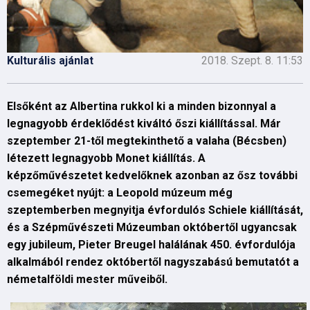
Kulturális ajánlat
2018. Szept. 8. 11:53
Elsőként az Albertina rukkol ki a minden bizonnyal a
legnagyobb érdeklődést kiváltó őszi kiállítással. Már
szeptember 21-től megtekinthető a valaha (Bécsben)
létezett legnagyobb Monet kiállítás. A
képzőművészetet kedvelőknek azonban az ősz további
csemegéket nyújt: a Leopold múzeum még
szeptemberben megnyitja évfordulós Schiele kiállítását,
és a Szépművészeti Múzeumban októbertől ugyancsak
egy jubileum, Pieter Breugel halálának 450. évfordulója
alkalmából rendez októbertől nagyszabású bemutatót a
németalföldi mester műveiből.