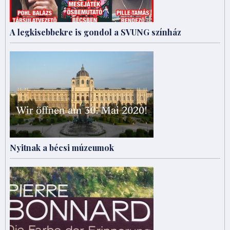
A legkisebbekre is gondol a SVUNG színház
Nyitnak a bécsi múzeumok