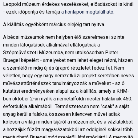
Leopold múzeum érdekes vezetéseket, előadásokat is kínál
- ezek időpontja és témája
a honlapon megtalálható.
A kiállítás egyébként március elejéig tart nyitva.
A bécsi múzeumok nem helyben élő szerelmesei szinte
minden látogatásuk alkalmával ellátogatnak a
Szépművészeti Múzeumba, nem utolsósorban Pieter
Bruegel képeiért - amelyeket nem lehet eleget nézni, hiszen
a szemlélő mindig új és új apró részletet fedez fel. Nem
véletlen, hogy egy nagy nemzetközi projekt keretében neves
művészettörténészek tanulmányozzák a műveket - az ő
kutatási eredményeiken alapul az a kiállítás, amely a KHM-
ben október 2-án nyílik a németalföldi mester halálának 450.
évfordulója alkalmából. Természetesen nem "csak" a saját
anyag kerül a falakra, összesen kilencven művet adtak
kölcsön a világ minden tájáról a múzeumok, és a vázlatokból,
a hozzájuk fűzött magyarázatokból az eddiginél sokkal több
megtudható Bruegel módszeréről, látásmódjáról. A megnyitó