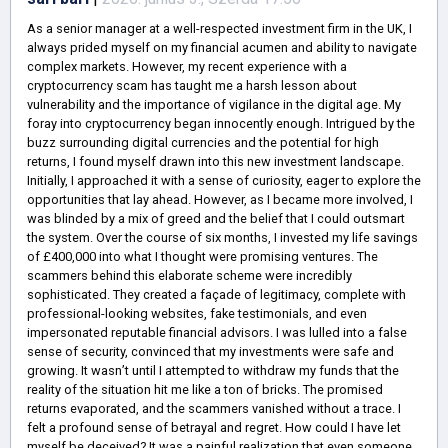
As a senior manager at a well-respected investment firm in the UK, I
always prided myself on my financial acumen and ability to navigate
complex markets. However, my recent experience with a
cryptocurrency scam has taught me a harsh lesson about
vulnerability and the importance of vigilance in the digital age. My
foray into cryptocurrency began innocently enough. Intrigued by the
buzz surrounding digital currencies and the potential for high
returns, I found myself drawn into this new investment landscape.
Initially, I approached it with a sense of curiosity, eager to explore the
opportunities that lay ahead. However, as I became more involved, I
was blinded by a mix of greed and the belief that I could outsmart
the system. Over the course of six months, I invested my life savings
of £400,000 into what I thought were promising ventures. The
scammers behind this elaborate scheme were incredibly
sophisticated. They created a façade of legitimacy, complete with
professional-looking websites, fake testimonials, and even
impersonated reputable financial advisors. I was lulled into a false
sense of security, convinced that my investments were safe and
growing. It wasn’t until I attempted to withdraw my funds that the
reality of the situation hit me like a ton of bricks. The promised
returns evaporated, and the scammers vanished without a trace. I
felt a profound sense of betrayal and regret. How could I have let
myself be deceived? It was a painful realization that even someone