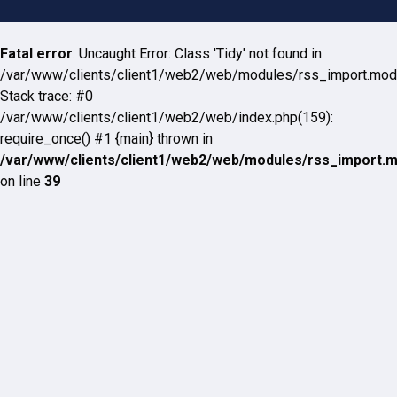
Fatal error
: Uncaught Error: Class 'Tidy' not found in
/var/www/clients/client1/web2/web/modules/rss_import.mod
Stack trace: #0
/var/www/clients/client1/web2/web/index.php(159):
require_once() #1 {main} thrown in
/var/www/clients/client1/web2/web/modules/rss_import.
on line
39