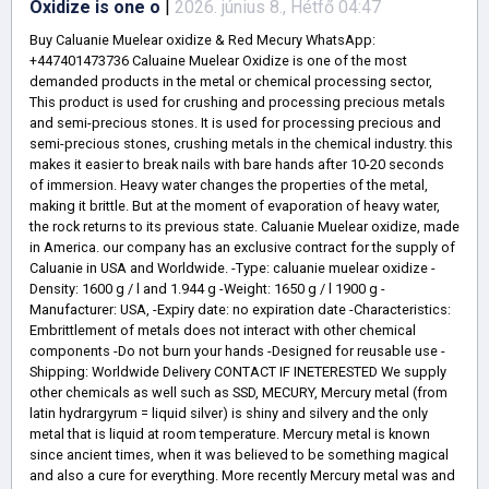
Oxidize is one o
|
2026. június 8., Hétfő 04:47
Buy Caluanie Muelear oxidize & Red Mecury WhatsApp:
+447401473736 Caluaine Muelear Oxidize is one of the most
demanded products in the metal or chemical processing sector,
This product is used for crushing and processing precious metals
and semi-precious stones. It is used for processing precious and
semi-precious stones, crushing metals in the chemical industry. this
makes it easier to break nails with bare hands after 10-20 seconds
of immersion. Heavy water changes the properties of the metal,
making it brittle. But at the moment of evaporation of heavy water,
the rock returns to its previous state. Caluanie Muelear oxidize, made
in America. our company has an exclusive contract for the supply of
Caluanie in USA and Worldwide. -Type: caluanie muelear oxidize -
Density: 1600 g / l and 1.944 g -Weight: 1650 g / l 1900 g -
Manufacturer: USA, -Expiry date: no expiration date -Characteristics:
Embrittlement of metals does not interact with other chemical
components -Do not burn your hands -Designed for reusable use -
Shipping: Worldwide Delivery CONTACT IF INETERESTED We supply
other chemicals as well such as SSD, MECURY, Mercury metal (from
latin hydrargyrum = liquid silver) is shiny and silvery and the only
metal that is liquid at room temperature. Mercury metal is known
since ancient times, when it was believed to be something magical
and also a cure for everything. More recently Mercury metal was and