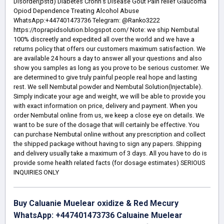
Disorder(pstd) Diabetes Crohn's Disease Gout Pain relief Glaucoma
Opiod Dependence Treating Alcohol Abuse
WhatsApp:+447401473736 Telegram: @Ranko3222
https://toprapidsolution.blogspot.com/ Note: we ship Nembutal
100% discreetly and expedited all over the world and we have a
returns policy that offers our customers maximum satisfaction. We
are available 24 hours a day to answer all your questions and also
show you samples as long as you prove to be serious customer. We
are determined to give truly painful people real hope and lasting
rest. We sell Nembutal powder and Nembutal Solution(Injectable).
Simply indicate your age and weight, we will be able to provide you
with exact information on price, delivery and payment. When you
order Nembutal online from us, we keep a close eye on details. We
want to be sure of the dosage that will certainly be effective. You
can purchase Nembutal online without any prescription and collect
the shipped package without having to sign any papers. Shipping
and delivery usually take a maximum of 3 days. All you have to do is
provide some health related facts (for dosage estimates) SERIOUS
INQUIRIES ONLY
Buy Caluanie Muelear oxidize & Red Mecury
WhatsApp: +447401473736 Caluaine Muelear