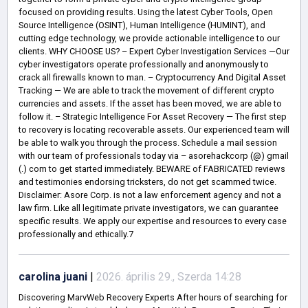
focused on providing results. Using the latest Cyber Tools, Open
Source Intelligence (OSINT), Human Intelligence (HUMINT), and
cutting edge technology, we provide actionable intelligence to our
clients. WHY CHOOSE US? – Expert Cyber Investigation Services —Our
cyber investigators operate professionally and anonymously to
crack all firewalls known to man. – Cryptocurrency And Digital Asset
Tracking — We are able to track the movement of different crypto
currencies and assets. If the asset has been moved, we are able to
follow it. – Strategic Intelligence For Asset Recovery — The first step
to recovery is locating recoverable assets. Our experienced team will
be able to walk you through the process. Schedule a mail session
with our team of professionals today via – asorehackcorp (@) gmail
(.) com to get started immediately. BEWARE of FABRICATED reviews
and testimonies endorsing tricksters, do not get scammed twice.
Disclaimer: Asore Corp. is not a law enforcement agency and not a
law firm. Like all legitimate private investigators, we can guarantee
specific results. We apply our expertise and resources to every case
professionally and ethically.7
carolina juani
|
2026. április 29., Szerda 14:28
Discovering MarvWeb Recovery Experts After hours of searching for