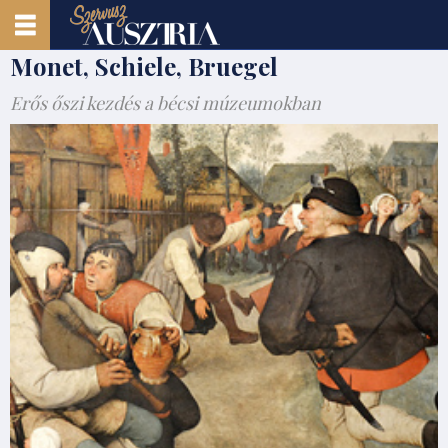
Monet, Schiele, Bruegel
Erős őszi kezdés a bécsi múzeumokban