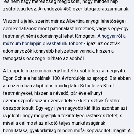
és nem nagy merészség megjósolni, hogy minden nap
zsúfoltság lesz. A rendezők 450 ezer látogatóraszámítanak.
Viszont a jelek szerint már az Albertina anyagi lehetőségei
sem korlátlanok: most patronálást hirdetnek, vagyis egy-egy
festményt némi adománnyal lehet támogatni.
A hogyanról a
múzeum honlapján olvashatunk többet -
igaz, az osztrák
adományozók könnyebb helyzetben vannak, hiszen a
támogatás összege leírható az adóból.
A Leopold múzeumban egy héttel később lesz a megnyitó:
Egon Schiele halálának 100. évfordulója az apropó. Bár ebben
a múzeumban alapból is mindig látni Schiele és Klimt
festményeket, hiszen a névadó, pár éve elhunyt
szemészprofesszor szenvedélye e két osztrák festőre
összpontosult. Egy-egy ilyen nagyobb kiállítás azonban azt
is jelenti, hogy megnyitják a tekintélyes raktárkészletet, s
mivel a cél most az alkotó teljes munkásságának
bemutatása, gyakorlatilag minden műfaj képviselteti magát. A