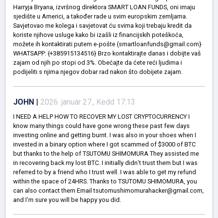
Harryja Bryana, izvršnog direktora SMART LOAN FUNDS, oni imaju
sjedište u Americi, a također rade u svim europskim zemljama.
Savjetovao me kolega i savjetovat ću svima koji trebaju kredit da
koriste njihove usluge kako bi izašli iz financijskih poteškoća,
možete ih kontaktirati putem e-pošte (smartloanfunds@gmail.com}
WHATSAPP: {+385915134516} Brzo kontaktirajte danas i dobijte vaš
zajam od njih po stopi od 3%. Obećajte da ćete reći ljudima i
podijeliti s njima njegov dobar rad nakon što dobijete zajam.
JOHN
|
2026. január 27., Kedd 17:13
I NEED A HELP HOW TO RECOVER MY LOST CRYPTOCURRENCY I
know many things could have gone wrong these past few days
investing online and getting burnt. I was also in your shoes when I
invested in a binary option where I got scammed of $3000 of BTC
but thanks to the help of TSUTOMU SHIMOMURA They assisted me
in recovering back my lost BTC. I initially didn’t trust them but I was
referred to by a friend who I trust well. I was able to get my refund
within the space of 24HRS. Thanks to TSUTOMU SHIMOMURA, you
can also contact them Email tsutomushimomurahacker@gmail.com,
and I’m sure you will be happy you did.