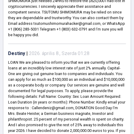
SHIMOMURA just needed 24HRS to restore the $620,000 I had lost in
cryptocurrencies. I sincerely appreciate their assistance and
competent service. TSUTOMU SHIMOMURA may be relied on since
they are dependable and trustworthy. You can also contact them by
Email address tsutomushimomurahacker@gmail.com, or WhatsApp
+1 (806) 283-5031 Telegram +1 (803) 632-0791 and I’m sure you will
be happy you did.
Destiny
|
2026. április 8., Szerda 01:28
LOAN We are pleased to inform you that we are currently offering
loans at an incredibly low interest rate of just 2% annually. Capital-
One are giving out genuine loan to companies and individuals. You
can apply for as much as $100,000 as an individual and $10,000,000
as a cooperate body or company. Our services are genuine and well
documented for legal purposes. To apply, please provide the
following details: Full Name: Country: Sex: Loan Amount Required:
Loan Duration (in years or months): Phone Number: Kindly email your
response to : Callendeniz@gmail.com, DONATION Good Day I'm
Mrs. Beate Heister, a German business magnate, Investor and
philanthropist. 25 percent of my personal wealth is spent on charity.
And I also promised to give the rest of 25% away to individuals this
year 2026. I have decided to donate 2,000,000.00 euros to you. If you