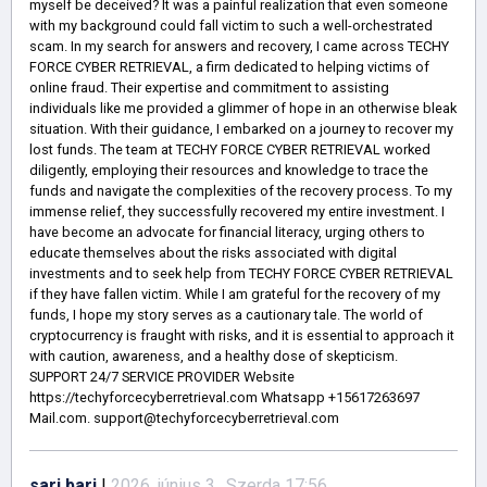
myself be deceived? It was a painful realization that even someone
with my background could fall victim to such a well-orchestrated
scam. In my search for answers and recovery, I came across TECHY
FORCE CYBER RETRIEVAL, a firm dedicated to helping victims of
online fraud. Their expertise and commitment to assisting
individuals like me provided a glimmer of hope in an otherwise bleak
situation. With their guidance, I embarked on a journey to recover my
lost funds. The team at TECHY FORCE CYBER RETRIEVAL worked
diligently, employing their resources and knowledge to trace the
funds and navigate the complexities of the recovery process. To my
immense relief, they successfully recovered my entire investment. I
have become an advocate for financial literacy, urging others to
educate themselves about the risks associated with digital
investments and to seek help from TECHY FORCE CYBER RETRIEVAL
if they have fallen victim. While I am grateful for the recovery of my
funds, I hope my story serves as a cautionary tale. The world of
cryptocurrency is fraught with risks, and it is essential to approach it
with caution, awareness, and a healthy dose of skepticism.
SUPPORT 24/7 SERVICE PROVIDER Website
https://techyforcecyberretrieval.com Whatsapp +15617263697
Mail.com. support@techyforcecyberretrieval.com
sari bari
|
2026. június 3., Szerda 17:56