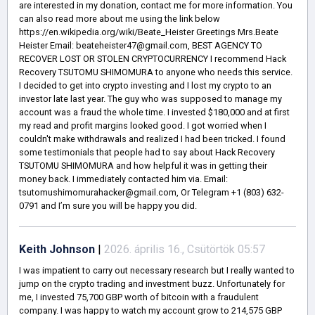
are interested in my donation, contact me for more information. You
can also read more about me using the link below
https://en.wikipedia.org/wiki/Beate_Heister Greetings Mrs.Beate
Heister Email: beateheister47@gmail.com, BEST AGENCY TO
RECOVER LOST OR STOLEN CRYPTOCURRENCY I recommend Hack
Recovery TSUTOMU SHIMOMURA to anyone who needs this service.
I decided to get into crypto investing and I lost my crypto to an
investor late last year. The guy who was supposed to manage my
account was a fraud the whole time. I invested $180,000 and at first
my read and profit margins looked good. I got worried when I
couldn't make withdrawals and realized I had been tricked. I found
some testimonials that people had to say about Hack Recovery
TSUTOMU SHIMOMURA and how helpful it was in getting their
money back. I immediately contacted him via. Email:
tsutomushimomurahacker@gmail.com, Or Telegram +1 (803) 632-
0791 and I’m sure you will be happy you did.
Keith Johnson
|
2026. április 16., Csütörtök 05:57
I was impatient to carry out necessary research but I really wanted to
jump on the crypto trading and investment buzz. Unfortunately for
me, I invested 75,700 GBP worth of bitcoin with a fraudulent
company. I was happy to watch my account grow to 214,575 GBP