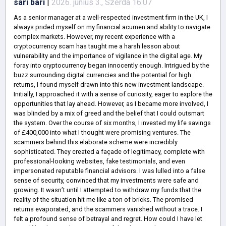
sari bari
|
2026. június 3., Szerda 16:07
As a senior manager at a well-respected investment firm in the UK, I
always prided myself on my financial acumen and ability to navigate
complex markets. However, my recent experience with a
cryptocurrency scam has taught me a harsh lesson about
vulnerability and the importance of vigilance in the digital age. My
foray into cryptocurrency began innocently enough. Intrigued by the
buzz surrounding digital currencies and the potential for high
returns, I found myself drawn into this new investment landscape.
Initially, I approached it with a sense of curiosity, eager to explore the
opportunities that lay ahead. However, as I became more involved, I
was blinded by a mix of greed and the belief that I could outsmart
the system. Over the course of six months, I invested my life savings
of £400,000 into what I thought were promising ventures. The
scammers behind this elaborate scheme were incredibly
sophisticated. They created a façade of legitimacy, complete with
professional-looking websites, fake testimonials, and even
impersonated reputable financial advisors. I was lulled into a false
sense of security, convinced that my investments were safe and
growing. It wasn’t until I attempted to withdraw my funds that the
reality of the situation hit me like a ton of bricks. The promised
returns evaporated, and the scammers vanished without a trace. I
felt a profound sense of betrayal and regret. How could I have let