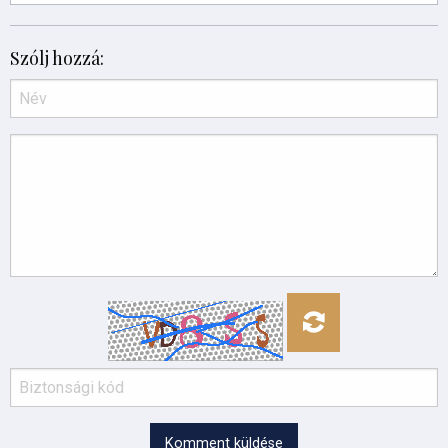
Szólj hozzá:
Komment küldése