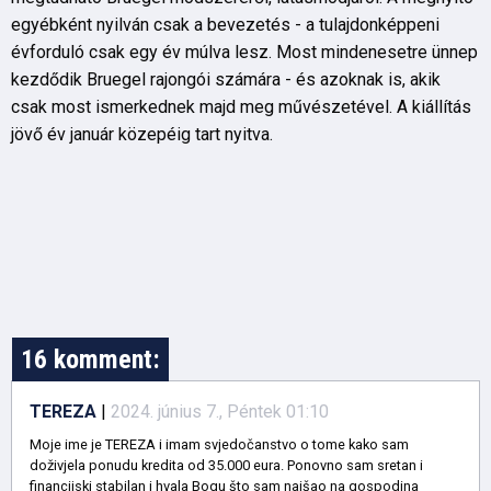
egyébként nyilván csak a bevezetés - a tulajdonképpeni
évforduló csak egy év múlva lesz. Most mindenesetre ünnep
kezdődik Bruegel rajongói számára - és azoknak is, akik
csak most ismerkednek majd meg művészetével. A kiállítás
jövő év január közepéig tart nyitva.
16 komment:
TEREZA
|
2024. június 7., Péntek 01:10
Moje ime je TEREZA i imam svjedočanstvo o tome kako sam
doživjela ponudu kredita od 35.000 eura. Ponovno sam sretan i
financijski stabilan i hvala Bogu što sam naišao na gospodina