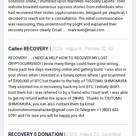
solutions online, I stumbled upon MarvWeb Recovery Experts. Their
website boasted numerous success stories from individuals who
had recovered their stolen cryptocurrencies. Intrigued yet skeptical, I
decided to reach out for a consultation. The initial communication
was reassuring; they understood my plight and explained their
recovery process clearly. Email...... marv.web@mail.com
Callen RECOVERY
|
2026. május 8., Péntek 02:50
RECOVERY...... I NEED A HELP HOW TO RECOVER MY LOST
CRYPTOCURRENCY I know many things could have gone wrong
these past few days investing online and getting burnt. I was also in
your shoes when I invested in a binary option where I got scammed
of $300,000 of BTC but thanks to the help of TSUTOMU SHIMOMURA
They assisted me in recovering back my lost BTC. I initially didn’t
trust them but I was referred to by a friend who I trust well. I was able
to get my refund within the space of 28HRS . Thanks to TSUTOMU
SHIMOMURA, you can also contact them by Email
tsutomuhimomurahacker@gmail.com Or Telegram +1 (803) 632-
0791 and I’m sure you will be happy you did.
RECOVERY $ DONATION
|
2026. május 23., Szombat