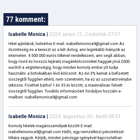
77 komment:
Isabelle Monica
|
2024. június 13., Csütörtök 07:37
Hitel ajánlatok, beleértve E-mail: isabellemonica9@gmail.com Az
őszinteség és a kereszt az a két dolog, ami leginkább hiányzik az
interneten. 4 500 000 eurós tőkével rendelkezem, ami segít abban,
hogy rövid és hosszú lejáratú magánkölcsönöket hagyjak jóvá 2000
eurótól a végtelenségig, hogy minden komoly ember jól tudja
használni. a birtokukban lévő kölcsönt. Az évi 3% kamat a befizetett
összegtől függően eltérő, nem szeretném, ha ez az uzsoratörvénybe
ütközne. Fizethet bárhol 1 és 35 év között, a maximálisan felvett
összegtől függően. További információért forduljon hozzám e-
mailben: isabellemonica9@gmail.com
Isabelle Monica
|
2024. augusztus 20., Kedd 08:33
Komoly hitelek magánszemélyek között E-mail:
isabellemonica9@gmail.com Helló, egy nemzetközi pénzintézet
titkára vagyok. Kérjük, minden pénzügyi igényével kapcsolatban