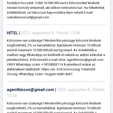
forduljon hozzánk. 5 000-10 000 000 eurós kölcsönöket kínálunk
minden komoly embernek, aki időben törleszteni tud. Ha felkeltettük
érdeklődését, ne habozzon kapcsolatba lépni velünk E-mail:
isabellemonica9@gmail.com
HITEL
|
2025. augusztus 8., Péntek 15:08
Kölcsönre van szüksége? Mindenféle pénzügyi kölcsönt kínálunk
megfizethető, 2%-os kamatlábbal. Ajánlatunk minimum 10 000,00
eurótól maximum 10 000 000,00 euróig terjed. Az érdeklődők e-
mailben vagy WhatsApp-on küldhetik el nekünk az alábbi adatokat a
jelentkezéshez. Kölcsönadó e-mail címe: agenthinson@gmail.com
VAGY WhatsApp szám: +18138503114 A jelentkező adatai az
alábbiakban találhatók: Teljes név: Kölcsönösszeg: Futamidő:
Ország: WhatsApp szám: Hogyan talált ránk?:
agenthinson@gmail.com
|
2025. augusztus 8., Péntek
15:09
Kölcsönre van szüksége? Mindenféle pénzügyi kölcsönt kínálunk
megfizethető, 2%-os kamatlábbal. Ajánlatunk minimum 10 000,00
eurótól maximum 10 000 000,00 euróig terjed. Az érdeklődők e-