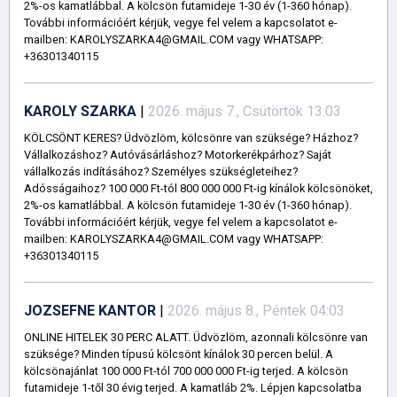
2%-os kamatlábbal. A kölcsön futamideje 1-30 év (1-360 hónap).
További információért kérjük, vegye fel velem a kapcsolatot e-
mailben: KAROLYSZARKA4@GMAIL.COM vagy WHATSAPP:
+36301340115
KAROLY SZARKA
|
2026. május 7., Csütörtök 13:03
KÖLCSÖNT KERES? Üdvözlöm, kölcsönre van szüksége? Házhoz?
Vállalkozáshoz? Autóvásárláshoz? Motorkerékpárhoz? Saját
vállalkozás indításához? Személyes szükségleteihez?
Adósságaihoz? 100 000 Ft-tól 800 000 000 Ft-ig kínálok kölcsönöket,
2%-os kamatlábbal. A kölcsön futamideje 1-30 év (1-360 hónap).
További információért kérjük, vegye fel velem a kapcsolatot e-
mailben: KAROLYSZARKA4@GMAIL.COM vagy WHATSAPP:
+36301340115
JOZSEFNE KANTOR
|
2026. május 8., Péntek 04:03
ONLINE HITELEK 30 PERC ALATT. Üdvözlöm, azonnali kölcsönre van
szüksége? Minden típusú kölcsönt kínálok 30 percen belül. A
kölcsönajánlat 100 000 Ft-tól 700 000 000 Ft-ig terjed. A kölcsön
futamideje 1-től 30 évig terjed. A kamatláb 2%. Lépjen kapcsolatba