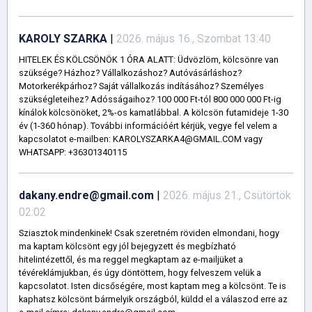
KAROLY SZARKA
|
2026. május 16., Szombat 13:40
HITELEK ÉS KÖLCSÖNÖK 1 ÓRA ALATT: Üdvözlöm, kölcsönre van
szüksége? Házhoz? Vállalkozáshoz? Autóvásárláshoz?
Motorkerékpárhoz? Saját vállalkozás indításához? Személyes
szükségleteihez? Adósságaihoz? 100 000 Ft-tól 800 000 000 Ft-ig
kínálok kölcsönöket, 2%-os kamatlábbal. A kölcsön futamideje 1-30
év (1-360 hónap). További információért kérjük, vegye fel velem a
kapcsolatot e-mailben: KAROLYSZARKA4@GMAIL.COM vagy
WHATSAPP: +36301340115
dakany.endre@gmail.com
|
2026. május 21., Csütörtök
02:02
Sziasztok mindenkinek! Csak szeretném röviden elmondani, hogy
ma kaptam kölcsönt egy jól bejegyzett és megbízható
hitelintézettől, és ma reggel megkaptam az e-mailjüket a
tévéreklámjukban, és úgy döntöttem, hogy felveszem velük a
kapcsolatot. Isten dicsőségére, most kaptam meg a kölcsönt. Te is
kaphatsz kölcsönt bármelyik országból, küldd el a válaszod erre az