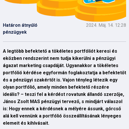
Határon átnyúló
2024. Máj. 14. 12:28
pénzügyek
A legtöbb befektető a tökéletes portfóliót keresi és
eközben rendszerint nem tudja kikerülni a pénzügyi
ágazat marketing csapdáját. Ugyanakkor a tökéletes
portfólió kérdése egyformán foglakoztatja a befektetőt
és a pénzügyi szakértőt is. Vajon tényleg létezik egy
olyan portfólió, amely minden befektető részére
ideális? – teszi fel a kérdést rovatunk állandó szerzője,
János Zsolt MAS pénzügyi tervező, s mindjárt válaszol
is: Hogy ennek a kérdésnek a mélyére ássunk, górcső
alá kell vennünk a portfólió összeállításának lényeges
elemeit és kihívásait.