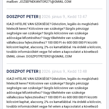
mailben: JOZSEFNEKANTOR271@GMAIL.COM
DOSZPOT PETER
|
2026. június 9., Kedd 13:47
IGAZI HITELRE VAN SZÜKSÉGE? Üdvözlöm, legális és megbízható
hitelezőt keres? Kölcsönre van szüksége? Sürgős pénzügyi
segítségre van szüksége? Sürgős kölcsönre van szüksége
adósságai kifizetéséhez? Vagy tőkehitelre van szüksége
vállalkozása fejlesztéséhez? 100 000 Ft és 600 000 000 Ft közötti
kölcsönt kaphat, alacsony, 2%-os kamatlábbal. Ha érdekli a kölcsön,
további információkért vegye fel velem a kapcsolatot a következő
EMAIL címen: DOSZPOTPETER01@GMAIL.COM
DOSZPOT PETER
|
2026. június 9., Kedd 13:48
IGAZI HITELRE VAN SZÜKSÉGE? Üdvözlöm, legális és megbízható
hitelezőt keres? Kölcsönre van szüksége? Sürgős pénzügyi
segítségre van szüksége? Sürgős kölcsönre van szüksége
adósságai kifizetéséhez? Vagy tőkehitelre van szüksége
vállalkozása fejlesztéséhez? 100 000 Ft és 600 000 000 Ft közötti
kölcsönt kaphat, alacsony, 2%-os kamatlábbal. Ha érdekli a kölcsön,
további információkért vegye fel velem a kapcsolatot a következő