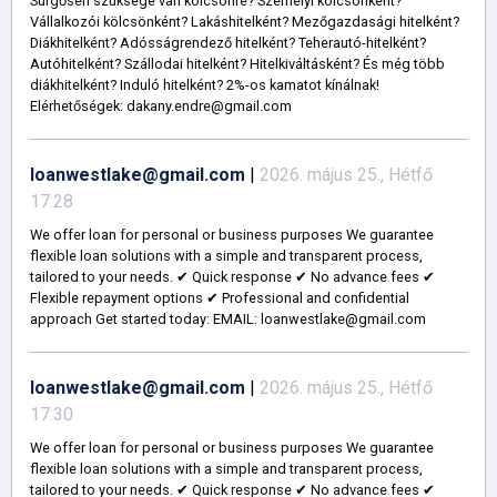
Sürgősen szüksége van kölcsönre? Személyi kölcsönként?
Vállalkozói kölcsönként? Lakáshitelként? Mezőgazdasági hitelként?
Diákhitelként? Adósságrendező hitelként? Teherautó-hitelként?
Autóhitelként? Szállodai hitelként? Hitelkiváltásként? És még több
diákhitelként? Induló hitelként? 2%-os kamatot kínálnak!
Elérhetőségek: dakany.endre@gmail.com
loanwestlake@gmail.com
|
2026. május 25., Hétfő
17:28
We offer loan for personal or business purposes We guarantee
flexible loan solutions with a simple and transparent process,
tailored to your needs. ✔ Quick response ✔ No advance fees ✔
Flexible repayment options ✔ Professional and confidential
approach Get started today: EMAIL: loanwestlake@gmail.com
loanwestlake@gmail.com
|
2026. május 25., Hétfő
17:30
We offer loan for personal or business purposes We guarantee
flexible loan solutions with a simple and transparent process,
tailored to your needs. ✔ Quick response ✔ No advance fees ✔