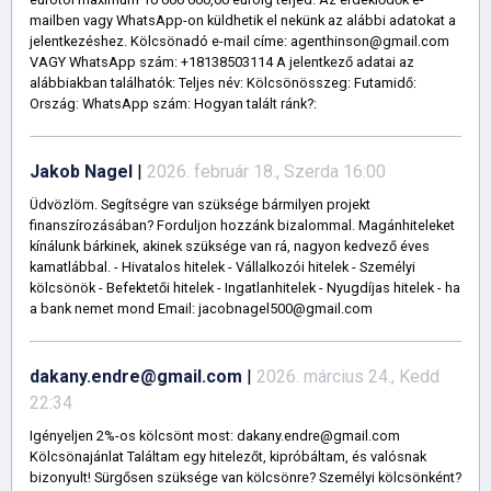
mailben vagy WhatsApp-on küldhetik el nekünk az alábbi adatokat a
jelentkezéshez. Kölcsönadó e-mail címe: agenthinson@gmail.com
VAGY WhatsApp szám: +18138503114 A jelentkező adatai az
alábbiakban találhatók: Teljes név: Kölcsönösszeg: Futamidő:
Ország: WhatsApp szám: Hogyan talált ránk?:
Jakob Nagel
|
2026. február 18., Szerda 16:00
Üdvözlöm. Segítségre van szüksége bármilyen projekt
finanszírozásában? Forduljon hozzánk bizalommal. Magánhiteleket
kínálunk bárkinek, akinek szüksége van rá, nagyon kedvező éves
kamatlábbal. - Hivatalos hitelek - Vállalkozói hitelek - Személyi
kölcsönök - Befektetői hitelek - Ingatlanhitelek - Nyugdíjas hitelek - ha
a bank nemet mond Email: jacobnagel500@gmail.com
dakany.endre@gmail.com
|
2026. március 24., Kedd
22:34
Igényeljen 2%-os kölcsönt most: dakany.endre@gmail.com
Kölcsönajánlat Találtam egy hitelezőt, kipróbáltam, és valósnak
bizonyult! Sürgősen szüksége van kölcsönre? Személyi kölcsönként?