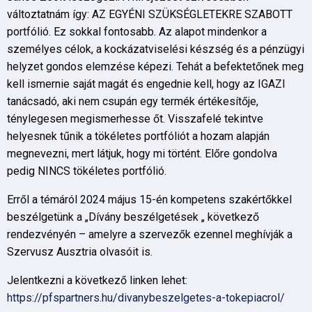
változtatnám így: AZ EGYÉNI SZÜKSÉGLETEKRE SZABOTT
portfólió. Ez sokkal fontosabb. Az alapot mindenkor a
személyes célok, a kockázatviselési készség és a pénzügyi
helyzet gondos elemzése képezi. Tehát a befektetőnek meg
kell ismernie saját magát és engednie kell, hogy az IGAZI
tanácsadó, aki nem csupán egy termék értékesítője,
ténylegesen megismerhesse őt. Visszafelé tekintve
helyesnek tűnik a tökéletes portfóliót a hozam alapján
megnevezni, mert látjuk, hogy mi történt. Előre gondolva
pedig NINCS tökéletes portfólió.
Erről a témáról 2024 május 15-én kompetens szakértőkkel
beszélgetünk a „Dívány beszélgetések „ következő
rendezvényén – amelyre a szervezők ezennel meghívják a
Szervusz Ausztria olvasóit is.
Jelentkezni a következő linken lehet:
https://pfspartners.hu/divanybeszelgetes-a-tokepiacrol/