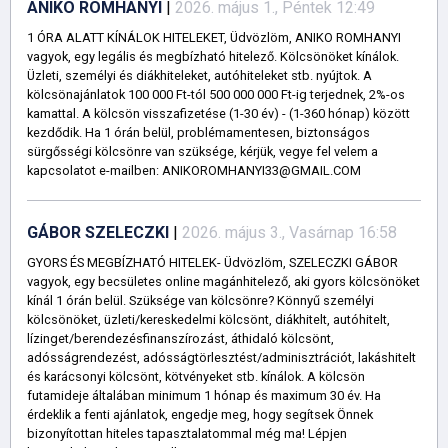
ANIKO ROMHANYI
|
2026. május 1., Péntek 12:49
1 ÓRA ALATT KÍNÁLOK HITELEKET, Üdvözlöm, ANIKO ROMHANYI
vagyok, egy legális és megbízható hitelező. Kölcsönöket kínálok.
Üzleti, személyi és diákhiteleket, autóhiteleket stb. nyújtok. A
kölcsönajánlatok 100 000 Ft-tól 500 000 000 Ft-ig terjednek, 2%-os
kamattal. A kölcsön visszafizetése (1-30 év) - (1-360 hónap) között
kezdődik. Ha 1 órán belül, problémamentesen, biztonságos
sürgősségi kölcsönre van szüksége, kérjük, vegye fel velem a
kapcsolatot e-mailben: ANIKOROMHANYI33@GMAIL.COM
GÁBOR SZELECZKI
|
2026. május 3., Vasárnap 16:58
GYORS ÉS MEGBÍZHATÓ HITELEK- Üdvözlöm, SZELECZKI GÁBOR
vagyok, egy becsületes online magánhitelező, aki gyors kölcsönöket
kínál 1 órán belül. Szüksége van kölcsönre? Könnyű személyi
kölcsönöket, üzleti/kereskedelmi kölcsönt, diákhitelt, autóhitelt,
lízinget/berendezésfinanszírozást, áthidaló kölcsönt,
adósságrendezést, adósságtörlesztést/adminisztrációt, lakáshitelt
és karácsonyi kölcsönt, kötvényeket stb. kínálok. A kölcsön
futamideje általában minimum 1 hónap és maximum 30 év. Ha
érdeklik a fenti ajánlatok, engedje meg, hogy segítsek Önnek
bizonyítottan hiteles tapasztalatommal még ma! Lépjen