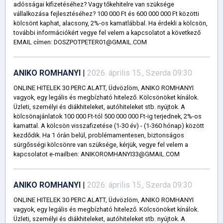
adósságai kifizetéséhez? Vagy tőkehitelre van szüksége
vállalkozása fejlesztéséhez? 100 000 Ft és 600 000 000 Ft közötti
kölcsönt kaphat, alacsony, 2%-os kamatlábbal. Ha érdekli a kölcsön,
további információkért vegye fel velem a kapcsolatot a következő
EMAIL címen: DOSZPOTPETER01@GMAIL.COM
ANIKO ROMHANYI
|
2026. április 15., Szerda 09:30
ONLINE HITELEK 30 PERC ALATT, Üdvözlöm, ANIKO ROMHANYI
vagyok, egy legális és megbízható hitelező. Kölcsönöket kínálok.
Üzleti, személyi és diákhiteleket, autóhiteleket stb. nyújtok. A
kölcsönajánlatok 100 000 Ft-tól 500 000 000 Ft-ig terjednek, 2%-os
kamattal. A kölcsön visszafizetése (1-30 év) - (1-360 hónap) között
kezdődik. Ha 1 órán belül, problémamentesen, biztonságos
sürgősségi kölcsönre van szüksége, kérjük, vegye fel velem a
kapcsolatot e-mailben: ANIKOROMHANYI33@GMAIL.COM
ANIKO ROMHANYI
|
2026. április 15., Szerda 09:30
ONLINE HITELEK 30 PERC ALATT, Üdvözlöm, ANIKO ROMHANYI
vagyok, egy legális és megbízható hitelező. Kölcsönöket kínálok.
Üzleti, személyi és diákhiteleket, autóhiteleket stb. nyújtok. A