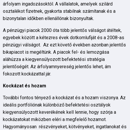
árfolyam ingadozásoktól. A vállalatok, amelyek szilárd
osztalékot fizetnek, gyakorta stabilnak számítanak és a
bizonytalan időkben ellenállónak bizonyultak.
A pénzügyi piacok 2000 óta több jelentős válságot átéltek,
egyebek között a kétezres évek dotkomlufiját és a 2008-as
pénzügyi válságot. Az ezt követő években azonban jelentős
bikapiacot is megéltünk. A piacok fel- és lemozgása
aláhúzza a kiegyensúlyozott befektetési stratégia
jelentőségét. Az árfolyamnyereség jelentős lehet, ám
fokozott kockázattal jár.
Kockázat és hozam
További fontos tényező a kockázat és a hozam viszonya. Az
ideális portfóliónak különböző befektetési osztályok
kiegyensúlyozott keverékének kell lennie, hogy szórja a
kockázatokat miközben eléri a megfelelő hozamot.
Hagyományosan részvényeket, kötvényeket, ingatlanokat és