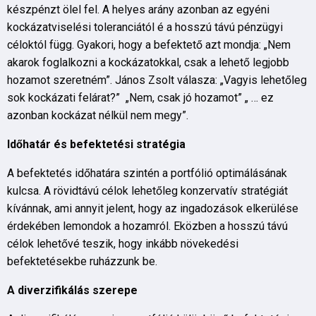
készpénzt ölel fel. A helyes arány azonban az egyéni
kockázatviselési toleranciától é a hosszú távú pénzügyi
céloktól függ. Gyakori, hogy a befektető azt mondja: „Nem
akarok foglalkozni a kockázatokkal, csak a lehető legjobb
hozamot szeretném”. János Zsolt válasza: „Vagyis lehetőleg
sok kockázati felárat?” „Nem, csak jó hozamot” „ … ez
azonban kockázat nélkül nem megy”.
Időhatár és befektetési stratégia
A befektetés időhatára szintén a portfólió optimálásának
kulcsa. A rövidtávú célok lehetőleg konzervatív stratégiát
kívánnak, ami annyit jelent, hogy az ingadozások elkerülése
érdekében lemondok a hozamról. Eközben a hosszú távú
célok lehetővé teszik, hogy inkább növekedési
befektetésekbe ruházzunk be.
A diverzifikálás szerepe