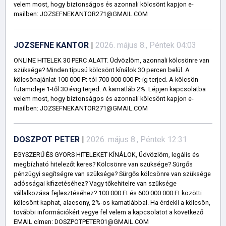
velem most, hogy biztonságos és azonnali kölcsönt kapjon e-
mailben: JOZSEFNEKANTOR271@GMAIL.COM
JOZSEFNE KANTOR
|
2026. május 8., Péntek 04:03
ONLINE HITELEK 30 PERC ALATT. Üdvözlöm, azonnali kölcsönre van
szüksége? Minden típusú kölcsönt kínálok 30 percen belül. A
kölcsönajánlat 100 000 Ft-tól 700 000 000 Ft-ig terjed. A kölcsön
futamideje 1-től 30 évig terjed. A kamatláb 2%. Lépjen kapcsolatba
velem most, hogy biztonságos és azonnali kölcsönt kapjon e-
mailben: JOZSEFNEKANTOR271@GMAIL.COM
DOSZPOT PETER
|
2026. május 8., Péntek 12:31
EGYSZERŰ ÉS GYORS HITELEKET KÍNÁLOK, Üdvözlöm, legális és
megbízható hitelezőt keres? Kölcsönre van szüksége? Sürgős
pénzügyi segítségre van szüksége? Sürgős kölcsönre van szüksége
adósságai kifizetéséhez? Vagy tőkehitelre van szüksége
vállalkozása fejlesztéséhez? 100 000 Ft és 600 000 000 Ft közötti
kölcsönt kaphat, alacsony, 2%-os kamatlábbal. Ha érdekli a kölcsön,
további információkért vegye fel velem a kapcsolatot a következő
EMAIL címen: DOSZPOTPETER01@GMAIL.COM