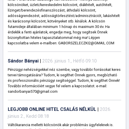
kölcsönöket, üzleti/kereskedelmi kölcsönt, diákhitelt, autóhitelt,
lízinget/berendezésfinanszírozást, áthidaló kölcsönt,
adósságrendezést, adósságtörlesztést/adminisztrációt, lakáshitelt
és karácsonyi kölcsönt, kötvényeket stb. kínálok. A kölcsön
futamideje általában minimum 1 hónap és maximum 30 év. Ha
érdeklik a fenti ajánlatok, engedje meg, hogy segítsek Önnek
bizonyítottan hiteles tapasztalatommal még ma! Lépjen
kapcsolatba velem e-mailben: GABORSZELECZKI2@GMAIL.COM
Sándor Bányai
|
2026. június 1., Hétfő 09:10
Pénzügyi nehézségekkel néz szembe, vagy további forrásokat keres
tervei támogatására? Tudom, ki segíthet Önnek gyors, megbízható
és professzionális pénzügyi segítséggel. Tudom, ki segíthet Önnek!
További információért vegye fel velem a kapcsolatot. e-mail:
sandorbanyai570@gmail.com
LEGJOBB ONLINE HITEL CSALÁS NÉLKÜL
|
2026.
június 2., Kedd 08:18
Váltókarancia melletti kölcsönök akár problémás ügyfeleknek is.