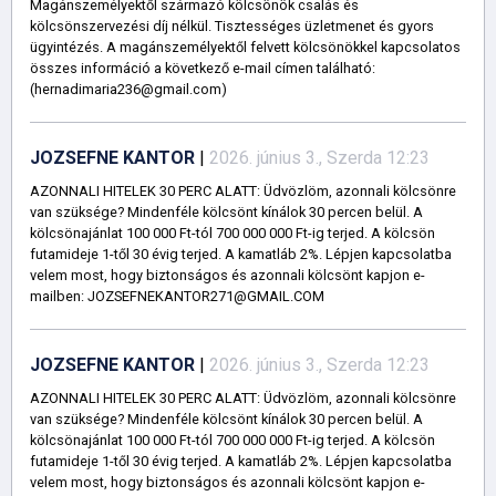
Magánszemélyektől származó kölcsönök csalás és
kölcsönszervezési díj nélkül. Tisztességes üzletmenet és gyors
ügyintézés. A magánszemélyektől felvett kölcsönökkel kapcsolatos
összes információ a következő e-mail címen található:
(hernadimaria236@gmail.com)
JOZSEFNE KANTOR
|
2026. június 3., Szerda 12:23
AZONNALI HITELEK 30 PERC ALATT: Üdvözlöm, azonnali kölcsönre
van szüksége? Mindenféle kölcsönt kínálok 30 percen belül. A
kölcsönajánlat 100 000 Ft-tól 700 000 000 Ft-ig terjed. A kölcsön
futamideje 1-től 30 évig terjed. A kamatláb 2%. Lépjen kapcsolatba
velem most, hogy biztonságos és azonnali kölcsönt kapjon e-
mailben: JOZSEFNEKANTOR271@GMAIL.COM
JOZSEFNE KANTOR
|
2026. június 3., Szerda 12:23
AZONNALI HITELEK 30 PERC ALATT: Üdvözlöm, azonnali kölcsönre
van szüksége? Mindenféle kölcsönt kínálok 30 percen belül. A
kölcsönajánlat 100 000 Ft-tól 700 000 000 Ft-ig terjed. A kölcsön
futamideje 1-től 30 évig terjed. A kamatláb 2%. Lépjen kapcsolatba
velem most, hogy biztonságos és azonnali kölcsönt kapjon e-