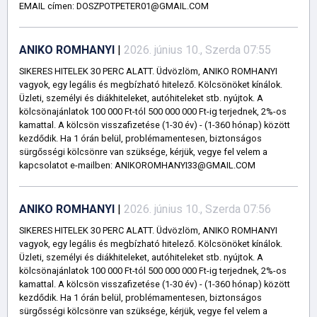
EMAIL címen: DOSZPOTPETER01@GMAIL.COM
ANIKO ROMHANYI
|
2026. június 10., Szerda 07:55
SIKERES HITELEK 30 PERC ALATT. Üdvözlöm, ANIKO ROMHANYI
vagyok, egy legális és megbízható hitelező. Kölcsönöket kínálok.
Üzleti, személyi és diákhiteleket, autóhiteleket stb. nyújtok. A
kölcsönajánlatok 100 000 Ft-tól 500 000 000 Ft-ig terjednek, 2%-os
kamattal. A kölcsön visszafizetése (1-30 év) - (1-360 hónap) között
kezdődik. Ha 1 órán belül, problémamentesen, biztonságos
sürgősségi kölcsönre van szüksége, kérjük, vegye fel velem a
kapcsolatot e-mailben: ANIKOROMHANYI33@GMAIL.COM
ANIKO ROMHANYI
|
2026. június 10., Szerda 07:56
SIKERES HITELEK 30 PERC ALATT. Üdvözlöm, ANIKO ROMHANYI
vagyok, egy legális és megbízható hitelező. Kölcsönöket kínálok.
Üzleti, személyi és diákhiteleket, autóhiteleket stb. nyújtok. A
kölcsönajánlatok 100 000 Ft-tól 500 000 000 Ft-ig terjednek, 2%-os
kamattal. A kölcsön visszafizetése (1-30 év) - (1-360 hónap) között
kezdődik. Ha 1 órán belül, problémamentesen, biztonságos
sürgősségi kölcsönre van szüksége, kérjük, vegye fel velem a