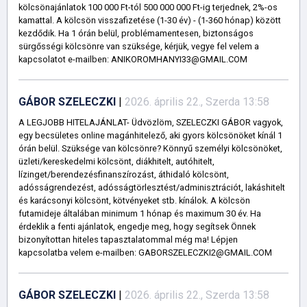
kölcsönajánlatok 100 000 Ft-tól 500 000 000 Ft-ig terjednek, 2%-os
kamattal. A kölcsön visszafizetése (1-30 év) - (1-360 hónap) között
kezdődik. Ha 1 órán belül, problémamentesen, biztonságos
sürgősségi kölcsönre van szüksége, kérjük, vegye fel velem a
kapcsolatot e-mailben: ANIKOROMHANYI33@GMAIL.COM
GÁBOR SZELECZKI
|
2026. április 22., Szerda 13:58
A LEGJOBB HITELAJÁNLAT- Üdvözlöm, SZELECZKI GÁBOR vagyok,
egy becsületes online magánhitelező, aki gyors kölcsönöket kínál 1
órán belül. Szüksége van kölcsönre? Könnyű személyi kölcsönöket,
üzleti/kereskedelmi kölcsönt, diákhitelt, autóhitelt,
lízinget/berendezésfinanszírozást, áthidaló kölcsönt,
adósságrendezést, adósságtörlesztést/adminisztrációt, lakáshitelt
és karácsonyi kölcsönt, kötvényeket stb. kínálok. A kölcsön
futamideje általában minimum 1 hónap és maximum 30 év. Ha
érdeklik a fenti ajánlatok, engedje meg, hogy segítsek Önnek
bizonyítottan hiteles tapasztalatommal még ma! Lépjen
kapcsolatba velem e-mailben: GABORSZELECZKI2@GMAIL.COM
GÁBOR SZELECZKI
|
2026. április 22., Szerda 13:58