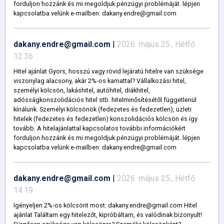
forduljon hozzánk és mi megoldjuk pénzügyi problémáját. lépjen
kapcsolatba velünk e-mailben: dakany.endre@gmail.com
dakany.endre@gmail.com
|
2026. május 25., Hétfő
12:36
Hitel ajánlat Gyors, hosszú vagy rövid lejáratú hitelre van szüksége
viszonylag alacsony, akár 2%-os kamattal? Vállalkozási hitel,
személyi kölcsön, lakáshitel, autóhitel, diákhitel,
adósságkonszolidációs hitel stb. hitelminősítésétől függetlenül
kínálunk. Személyi kölcsönök (fedezetes és fedezetlen), üzleti
hitelek (fedezetes és fedezetlen) konszolidációs kölcsön és így
tovább. A hitelajánlattal kapcsolatos további információkért
forduljon hozzánk és mi megoldjuk pénzügyi problémáját. lépjen
kapcsolatba velünk e-mailben: dakany.endre@gmail.com
dakany.endre@gmail.com
|
2026. május 25., Hétfő
14:19
Igényeljen 2%-os kölcsönt most: dakany.endre@gmail.com Hitel
ajánlat Találtam egy hitelezőt, kipróbáltam, és valódinak bizonyult!