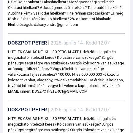
Üzleti kölcsönként? Lakáshitelként? Mezőgazdasági hitelként?
Oktatási hitelként? Adósságrendező hitelként? Teherautó hitelként?
Autóhitelként? Szállodai hitelként? Hitelrefinanszírozásként? És még
több diákhitelként? Induló hitelként? 2%-os kamatot kínálnak!
Elérhetőségek: dakany.endre@gmail.com
DOSZPOT PETER
|
2026. április 14., Kedd 12:07
HITELEK CSALÁS NÉLKÜL 30 PERC ALATT. Üdvözlöm, legális és
megbízható hitelezőt keres? Kölcsönre van szüksége? Sürgős
pénzügyi segítségre van szüksége? Sürgős kölcsönre van szüksége
adósságai kifizetéséhez? Vagy tőkehitelre van szüksége
vállalkozása fejlesztéséhez? 100 000 Ft és 600 000 000 Ft közötti
kölcsönt kaphat, alacsony, 2%-os kamatlábbal. Ha érdekli a kölcsön,
további információkért vegye fel velem a kapcsolatot a következő
EMAIL címen: DOSZPOTPETER01@GMAIL.COM
DOSZPOT PETER
|
2026. április 14., Kedd 12:07
HITELEK CSALÁS NÉLKÜL 30 PERC ALATT. Üdvözlöm, legális és
megbízható hitelezőt keres? Kölcsönre van szüksége? Sürgős
pénzügyi segítségre van szüksége? Sürgős kölcsönre van szüksége