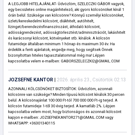
A LEGJOBB HITELAJÁNLAT- Üdvözlöm, SZELECZKI GÁBOR vagyok,
egy becsületes online magánhitelező, aki gyors kölcsönöket kínál 1
órán belül. Szüksége van kölcsönre? Könnyű személyi kölcsönöket,
üzleti/kereskedelmi kölcsönt, diákhitelt, autóhitelt,
lízinget/berendezésfinanszírozást, áthidaló kölcsönt,
adósságrendezést, adósságtörlesztést/adminisztrációt, lakáshitelt
és karácsonyi kölcsönt, kötvényeket stb. kínálok. A kölcsön
futamideje általában minimum 1 hónap és maximum 30 év. Ha
érdeklik a fenti ajánlatok, engedje meg, hogy segítsek Önnek
bizonyítottan hiteles tapasztalatommal még ma! Lépjen
kapcsolatba velem e-mailben: GABORSZELECZKI2@GMAIL.COM
JOZSEFNE KANTOR
|
2026. április 23., Csütörtök 02:13
AZONNALI KÖLCSÖNÖKET BIZTOSÍTOK: Üdvözlöm, azonnali
kölcsönre van szüksége? Minden típusú kölcsönt kínálok 30 percen
belül. A kölcsönajánlat 100 000 Ft-tól 700 000 000 Ft-ig terjed. A
kölcsön futamideje 1-től 30 évig terjed. A kamatláb 2%. Lépjen
kapcsolatba velem most, hogy biztonságos és azonnali kölcsönt
kapjon e-mailben: JOZSEFNEKANTOR271@GMAIL.COM vagy
WHATSAPP: +36301340115