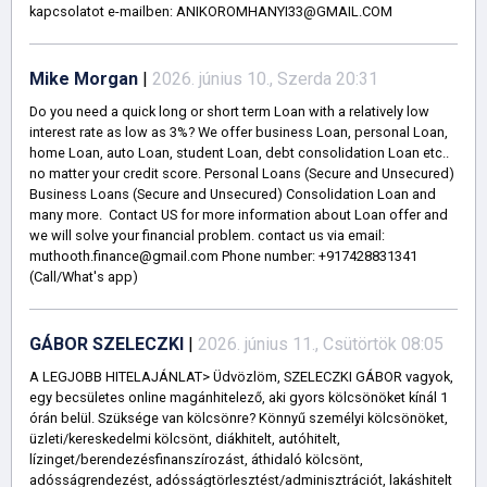
kapcsolatot e-mailben: ANIKOROMHANYI33@GMAIL.COM
Mike Morgan
|
2026. június 10., Szerda 20:31
Do you need a quick long or short term Loan with a relatively low
interest rate as low as 3%? We offer business Loan, personal Loan,
home Loan, auto Loan, student Loan, debt consolidation Loan etc..
no matter your credit score. Personal Loans (Secure and Unsecured)
Business Loans (Secure and Unsecured) Consolidation Loan and
many more. Contact US for more information about Loan offer and
we will solve your financial problem. contact us via email:
muthooth.finance@gmail.com Phone number: +917428831341
(Call/What's app)
GÁBOR SZELECZKI
|
2026. június 11., Csütörtök 08:05
A LEGJOBB HITELAJÁNLAT> Üdvözlöm, SZELECZKI GÁBOR vagyok,
egy becsületes online magánhitelező, aki gyors kölcsönöket kínál 1
órán belül. Szüksége van kölcsönre? Könnyű személyi kölcsönöket,
üzleti/kereskedelmi kölcsönt, diákhitelt, autóhitelt,
lízinget/berendezésfinanszírozást, áthidaló kölcsönt,
adósságrendezést, adósságtörlesztést/adminisztrációt, lakáshitelt