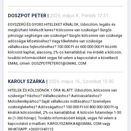
DOSZPOT PETER
|
2026. május 8., Péntek 12:31
EGYSZERŰ ÉS GYORS HITELEKET KÍNÁLOK, Üdvözlöm, legális és
megbízható hitelezőt keres? Kölcsönre van szüksége? Sürgős
pénzügyi segítségre van szüksége? Sürgős kölcsönre van szüksége
adósságai kifizetéséhez? Vagy tőkehitelre van szüksége
vállalkozása fejlesztéséhez? 100 000 Ft és 600 000 000 Ft közötti
kölcsönt kaphat, alacsony, 2%-os kamatlábbal. Ha érdekli a kölcsön,
további információkért vegye fel velem a kapcsolatot a következő
EMAIL címen: DOSZPOTPETER01@GMAIL.COM
KAROLY SZARKA
|
2026. május 16., Szombat 13:40
HITELEK ÉS KÖLCSÖNÖK 1 ÓRA ALATT: Üdvözlöm, kölcsönre van
szüksége? Házhoz? Vállalkozáshoz? Autóvásárláshoz?
Motorkerékpárhoz? Saját vállalkozás indításához? Személyes
szükségleteihez? Adósságaihoz? 100 000 Ft-tól 800 000 000 Ft-ig
kínálok kölcsönöket, 2%-os kamatlábbal. A kölcsön futamideje 1-30
év (1-360 hónap). További információért kérjük, vegye fel velem a
kapcsolatot e-mailben: KAROLYSZARKA4@GMAIL.COM vagy
WHATSAPP: +36301340115