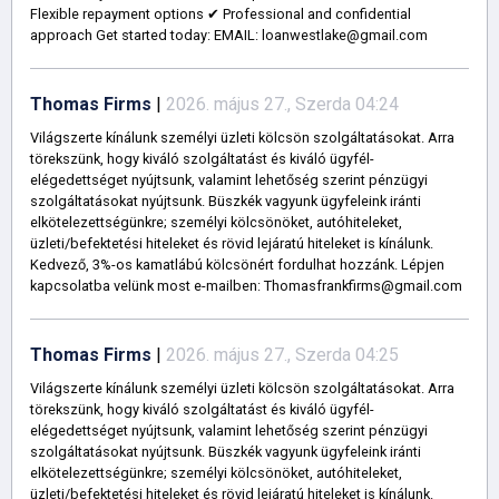
Flexible repayment options ✔ Professional and confidential
approach Get started today: EMAIL: loanwestlake@gmail.com
Thomas Firms
|
2026. május 27., Szerda 04:24
Világszerte kínálunk személyi üzleti kölcsön szolgáltatásokat. Arra
törekszünk, hogy kiváló szolgáltatást és kiváló ügyfél-
elégedettséget nyújtsunk, valamint lehetőség szerint pénzügyi
szolgáltatásokat nyújtsunk. Büszkék vagyunk ügyfeleink iránti
elkötelezettségünkre; személyi kölcsönöket, autóhiteleket,
üzleti/befektetési hiteleket és rövid lejáratú hiteleket is kínálunk.
Kedvező, 3%-os kamatlábú kölcsönért fordulhat hozzánk. Lépjen
kapcsolatba velünk most e-mailben: Thomasfrankfirms@gmail.com
Thomas Firms
|
2026. május 27., Szerda 04:25
Világszerte kínálunk személyi üzleti kölcsön szolgáltatásokat. Arra
törekszünk, hogy kiváló szolgáltatást és kiváló ügyfél-
elégedettséget nyújtsunk, valamint lehetőség szerint pénzügyi
szolgáltatásokat nyújtsunk. Büszkék vagyunk ügyfeleink iránti
elkötelezettségünkre; személyi kölcsönöket, autóhiteleket,
üzleti/befektetési hiteleket és rövid lejáratú hiteleket is kínálunk.