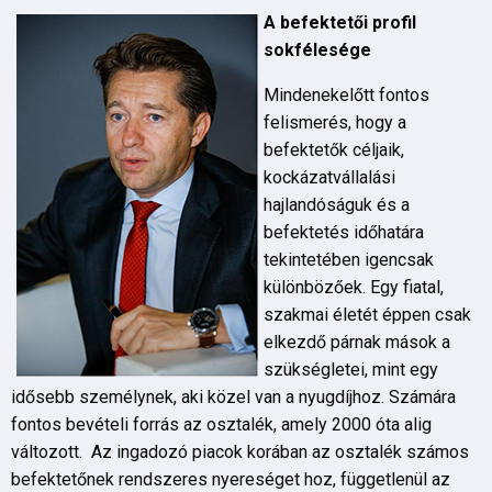
A befektetői profil
sokfélesége
Mindenekelőtt fontos
felismerés, hogy a
befektetők céljaik,
kockázatvállalási
hajlandóságuk és a
befektetés időhatára
tekintetében igencsak
különbözőek. Egy fiatal,
szakmai életét éppen csak
elkezdő párnak mások a
szükségletei, mint egy
idősebb személynek, aki közel van a nyugdíjhoz. Számára
fontos bevételi forrás az osztalék, amely 2000 óta alig
változott. Az ingadozó piacok korában az osztalék számos
befektetőnek rendszeres nyereséget hoz, függetlenül az