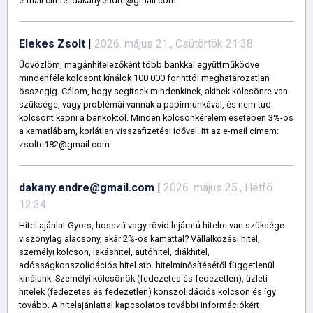
e-mail címre: dakany.endre@gmail.com
Elekes Zsolt
|
2026. május 21., Csütörtök 21:38
Üdvözlöm, magánhitelezőként több bankkal együttműködve
mindenféle kölcsönt kínálok 100 000 forinttól meghatározatlan
összegig. Célom, hogy segítsek mindenkinek, akinek kölcsönre van
szüksége, vagy problémái vannak a papírmunkával, és nem tud
kölcsönt kapni a bankoktól. Minden kölcsönkérelem esetében 3%-os
a kamatlábam, korlátlan visszafizetési idővel. Itt az e-mail címem:
zsolte182@gmail.com
dakany.endre@gmail.com
|
2026. május 25., Hétfő
12:34
Hitel ajánlat Gyors, hosszú vagy rövid lejáratú hitelre van szüksége
viszonylag alacsony, akár 2%-os kamattal? Vállalkozási hitel,
személyi kölcsön, lakáshitel, autóhitel, diákhitel,
adósságkonszolidációs hitel stb. hitelminősítésétől függetlenül
kínálunk. Személyi kölcsönök (fedezetes és fedezetlen), üzleti
hitelek (fedezetes és fedezetlen) konszolidációs kölcsön és így
tovább. A hitelajánlattal kapcsolatos további információkért