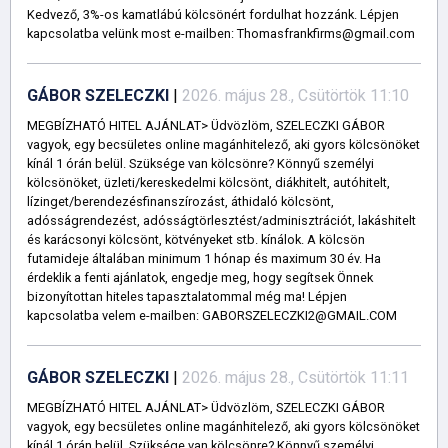
Kedvező, 3%-os kamatlábú kölcsönért fordulhat hozzánk. Lépjen
kapcsolatba velünk most e-mailben: Thomasfrankfirms@gmail.com
GÁBOR SZELECZKI
|
2026. május 28., Csütörtök 11:10
MEGBÍZHATÓ HITEL AJÁNLAT> Üdvözlöm, SZELECZKI GÁBOR
vagyok, egy becsületes online magánhitelező, aki gyors kölcsönöket
kínál 1 órán belül. Szüksége van kölcsönre? Könnyű személyi
kölcsönöket, üzleti/kereskedelmi kölcsönt, diákhitelt, autóhitelt,
lízinget/berendezésfinanszírozást, áthidaló kölcsönt,
adósságrendezést, adósságtörlesztést/adminisztrációt, lakáshitelt
és karácsonyi kölcsönt, kötvényeket stb. kínálok. A kölcsön
futamideje általában minimum 1 hónap és maximum 30 év. Ha
érdeklik a fenti ajánlatok, engedje meg, hogy segítsek Önnek
bizonyítottan hiteles tapasztalatommal még ma! Lépjen
kapcsolatba velem e-mailben: GABORSZELECZKI2@GMAIL.COM
GÁBOR SZELECZKI
|
2026. május 28., Csütörtök 11:11
MEGBÍZHATÓ HITEL AJÁNLAT> Üdvözlöm, SZELECZKI GÁBOR
vagyok, egy becsületes online magánhitelező, aki gyors kölcsönöket
kínál 1 órán belül. Szüksége van kölcsönre? Könnyű személyi