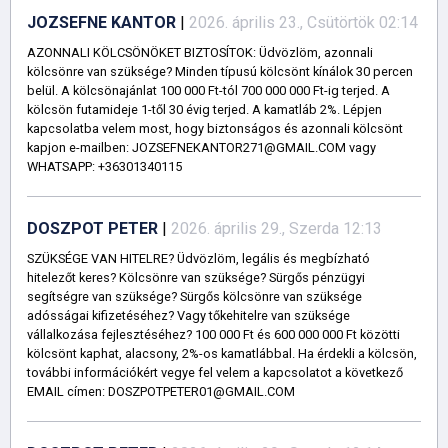
JOZSEFNE KANTOR
|
2026. április 23., Csütörtök 02:14
AZONNALI KÖLCSÖNÖKET BIZTOSÍTOK: Üdvözlöm, azonnali
kölcsönre van szüksége? Minden típusú kölcsönt kínálok 30 percen
belül. A kölcsönajánlat 100 000 Ft-tól 700 000 000 Ft-ig terjed. A
kölcsön futamideje 1-től 30 évig terjed. A kamatláb 2%. Lépjen
kapcsolatba velem most, hogy biztonságos és azonnali kölcsönt
kapjon e-mailben: JOZSEFNEKANTOR271@GMAIL.COM vagy
WHATSAPP: +36301340115
DOSZPOT PETER
|
2026. április 29., Szerda 12:13
SZÜKSÉGE VAN HITELRE? Üdvözlöm, legális és megbízható
hitelezőt keres? Kölcsönre van szüksége? Sürgős pénzügyi
segítségre van szüksége? Sürgős kölcsönre van szüksége
adósságai kifizetéséhez? Vagy tőkehitelre van szüksége
vállalkozása fejlesztéséhez? 100 000 Ft és 600 000 000 Ft közötti
kölcsönt kaphat, alacsony, 2%-os kamatlábbal. Ha érdekli a kölcsön,
további információkért vegye fel velem a kapcsolatot a következő
EMAIL címen: DOSZPOTPETER01@GMAIL.COM