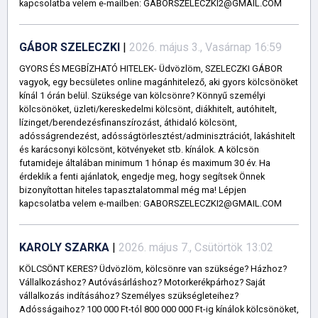
kapcsolatba velem e-mailben: GABORSZELECZKI2@GMAIL.COM
GÁBOR SZELECZKI
|
2026. május 3., Vasárnap 16:59
GYORS ÉS MEGBÍZHATÓ HITELEK- Üdvözlöm, SZELECZKI GÁBOR
vagyok, egy becsületes online magánhitelező, aki gyors kölcsönöket
kínál 1 órán belül. Szüksége van kölcsönre? Könnyű személyi
kölcsönöket, üzleti/kereskedelmi kölcsönt, diákhitelt, autóhitelt,
lízinget/berendezésfinanszírozást, áthidaló kölcsönt,
adósságrendezést, adósságtörlesztést/adminisztrációt, lakáshitelt
és karácsonyi kölcsönt, kötvényeket stb. kínálok. A kölcsön
futamideje általában minimum 1 hónap és maximum 30 év. Ha
érdeklik a fenti ajánlatok, engedje meg, hogy segítsek Önnek
bizonyítottan hiteles tapasztalatommal még ma! Lépjen
kapcsolatba velem e-mailben: GABORSZELECZKI2@GMAIL.COM
KAROLY SZARKA
|
2026. május 7., Csütörtök 13:02
KÖLCSÖNT KERES? Üdvözlöm, kölcsönre van szüksége? Házhoz?
Vállalkozáshoz? Autóvásárláshoz? Motorkerékpárhoz? Saját
vállalkozás indításához? Személyes szükségleteihez?
Adósságaihoz? 100 000 Ft-tól 800 000 000 Ft-ig kínálok kölcsönöket,