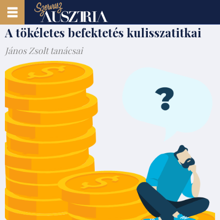
A tökéletes befektetés kulisszatitkai
János Zsolt tanácsai