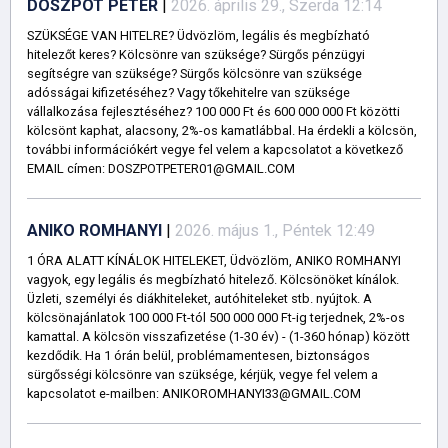
DOSZPOT PETER
|
2026. április 29., Szerda 12:14
SZÜKSÉGE VAN HITELRE? Üdvözlöm, legális és megbízható
hitelezőt keres? Kölcsönre van szüksége? Sürgős pénzügyi
segítségre van szüksége? Sürgős kölcsönre van szüksége
adósságai kifizetéséhez? Vagy tőkehitelre van szüksége
vállalkozása fejlesztéséhez? 100 000 Ft és 600 000 000 Ft közötti
kölcsönt kaphat, alacsony, 2%-os kamatlábbal. Ha érdekli a kölcsön,
további információkért vegye fel velem a kapcsolatot a következő
EMAIL címen: DOSZPOTPETER01@GMAIL.COM
ANIKO ROMHANYI
|
2026. május 1., Péntek 12:49
1 ÓRA ALATT KÍNÁLOK HITELEKET, Üdvözlöm, ANIKO ROMHANYI
vagyok, egy legális és megbízható hitelező. Kölcsönöket kínálok.
Üzleti, személyi és diákhiteleket, autóhiteleket stb. nyújtok. A
kölcsönajánlatok 100 000 Ft-tól 500 000 000 Ft-ig terjednek, 2%-os
kamattal. A kölcsön visszafizetése (1-30 év) - (1-360 hónap) között
kezdődik. Ha 1 órán belül, problémamentesen, biztonságos
sürgősségi kölcsönre van szüksége, kérjük, vegye fel velem a
kapcsolatot e-mailben: ANIKOROMHANYI33@GMAIL.COM