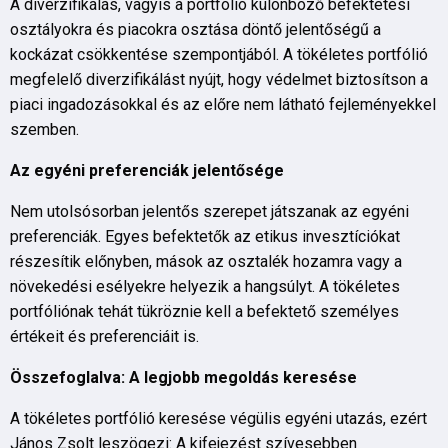
A diverzifikálás, vagyis a portfólió különböző befektetési
osztályokra és piacokra osztása döntő jelentőségű a
kockázat csökkentése szempontjából. A tökéletes portfólió
megfelelő diverzifikálást nyújt, hogy védelmet biztosítson a
piaci ingadozásokkal és az előre nem látható fejleményekkel
szemben.
Az egyéni preferenciák jelentősége
Nem utolsósorban jelentős szerepet játszanak az egyéni
preferenciák. Egyes befektetők az etikus invesztíciókat
részesítik előnyben, mások az osztalék hozamra vagy a
növekedési esélyekre helyezik a hangsúlyt. A tökéletes
portfóliónak tehát tükröznie kell a befektető személyes
értékeit és preferenciáit is.
Összefoglalva: A legjobb megoldás keresése
A tökéletes portfólió keresése végülis egyéni utazás, ezért
János Zsolt leszögezi: A kifejezést szívesebben