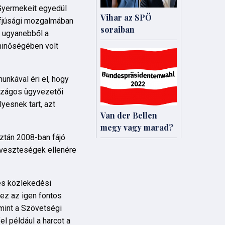
. Gyermekeit egyedül
Vihar az SPÖ
t ifjúsági mozgalmában
soraiban
i ugyanebből a
 minőségében volt
unkával éri el, hogy
rszágos ügyvezetői
yesnek tart, azt
Van der Bellen
megy vagy marad?
ztán 2008-ban fájó
 veszteségek ellenére
és közlekedési
 ez az igen fontos
mint a Szövetségi
l például a harcot a