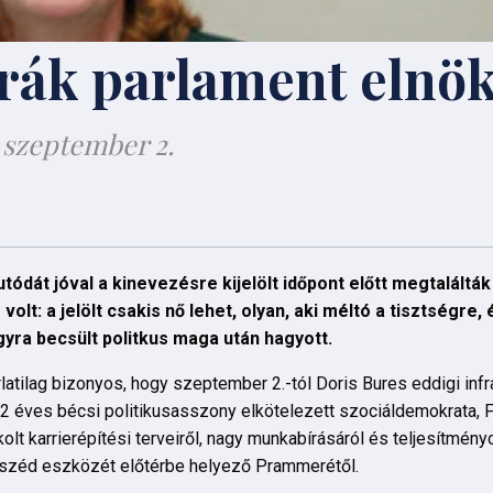
trák parlament elnö
: szeptember 2.
dát jóval a kinevezésre kijelölt időpont előtt megtalálták
olt: a jelölt csakis nő lehet, olyan, aki méltó a tisztségre,
gyra becsült politkus maga után hagyott.
atilag bizonyos, hogy szeptember 2.-tól Doris Bures eddigi infr
z 52 éves bécsi politikusasszony elkötelezett szociáldemokrata, 
lt karrierépítési terveiről, nagy munkabírásáról és teljesítményo
eszéd eszközét előtérbe helyező Prammerétől.