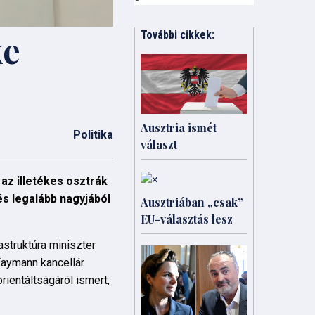
ke
További cikkek:
Ausztria ismét
Politika
választ
 az illetékes osztrák
 és legalább nagyjából
Ausztriában „csak”
EU-választás lesz
astruktúra miniszter
Faymann kancellár
rientáltságáról ismert,