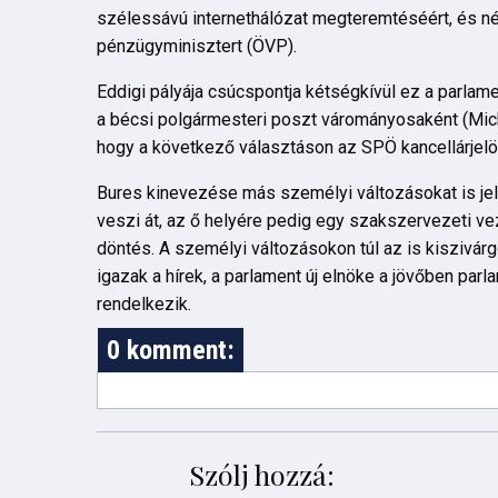
szélessávú internethálózat megteremtéséért, és né
pénzügyminisztert (ÖVP).
Eddigi pályája csúcspontja kétségkívül ez a parla
a bécsi polgármesteri poszt várományosaként (Micha
hogy a következő választáson az SPÖ kancellárjelölt
Bures kinevezése más személyi változásokat is jele
veszi át, az ő helyére pedig egy szakszervezeti v
döntés. A személyi változásokon túl az is kiszivárg
igazak a hírek, a parlament új elnöke a jövőben par
rendelkezik.
0 komment:
Szólj hozzá: