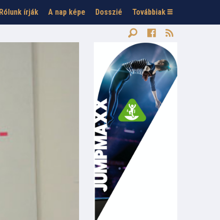
Rólunk írják
A nap képe
Dosszié
Továbbiak