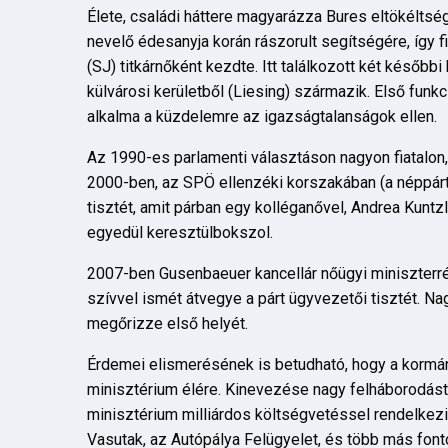
Élete, családi háttere magyarázza Bures eltökéltség
nevelő édesanyja korán rászorult segítségére, így fi
(SJ) titkárnőként kezdte. Itt találkozott két későb
külvárosi kerületből (Liesing) származik. Első funk
alkalma a küzdelemre az igazságtalanságok ellen.
Az 1990-es parlamenti választáson nagyon fiatalon,
2000-ben, az SPÖ ellenzéki korszakában (a néppárt
tisztét, amit párban egy kolléganővel, Andrea Kuntzl
egyedül keresztülbokszol.
2007-ben Gusenbaeuer kancellár nőügyi miniszterré
szívvel ismét átvegye a párt ügyvezetői tisztét. 
megőrizze első helyét.
Érdemei elismerésének is betudható, hogy a kormán
minisztérium élére. Kinevezése nagy felháborodást 
minisztérium milliárdos költségvetéssel rendelkez
Vasutak, az Autópálya Felügyelet, és több más font