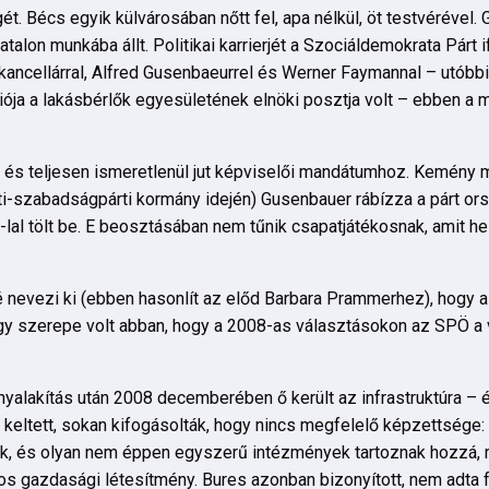
ét. Bécs egyik külvárosában nőtt fel, apa nélkül, öt testvérével
atalon munkába állt. Politikai karrierjét a Szociáldemokrata Pár
bi kancellárral, Alfred Gusenbaeurrel és Werner Faymannal – utóbb
ciója a lakásbérlők egyesületének elnöki posztja volt – ebben a
 és teljesen ismeretlenül jut képviselői mandátumhoz. Kemény m
i-szabadságpárti kormány idején) Gusenbauer rábízza a párt o
-lal tölt be. E beosztásában nem tűnik csapatjátékosnak, amit hel
 nevezi ki (ebben hasonlít az előd Barbara Prammerhez), hogy a
Nagy szerepe volt abban, hogy a 2008-as választásokon az SPÖ a
yalakítás után 2008 decemberében ő került az infrastruktúra – 
keltett, sokan kifogásolták, hogy nincs megfelelő képzettsége:
ik, és olyan nem éppen egyszerű intézmények tartoznak hozzá, 
os gazdasági létesítmény. Bures azonban bizonyított, nem adta fe