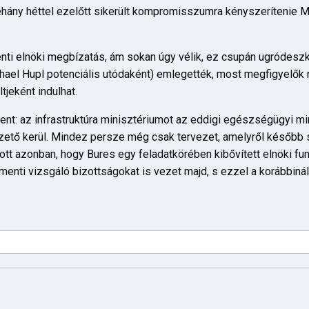
hány héttel ezelőtt sikerült kompromisszumra kényszerítenie 
menti elnöki megbízatás, ám sokan úgy vélik, ez csupán ugródes
el Hӓupl potenciális utódaként) emlegették, most megfigyelők ne
jeként indulhat.
nt: az infrastruktúra minisztériumot az eddigi egészségügyi min
ezető kerül. Mindez persze még csak tervezet, amelyről később 
ott azonban, hogy Bures egy feladatkörében kibővített elnöki fun
lamenti vizsgáló bizottságokat is vezet majd, s ezzel a korábbi