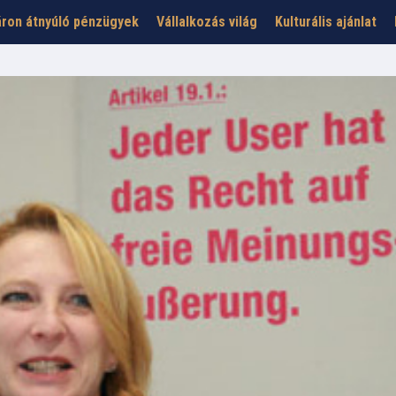
ron átnyúló pénzügyek
Vállalkozás világ
Kulturális ajánlat