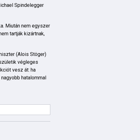
Michael Spindelegger
zka. Miután nem egyszer
m tartják kizártnak,
iszter (Alois Stöger)
születik végleges
kciót vesz át: ha
nál nagyobb hatalommal