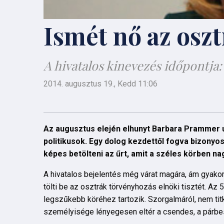
Ismét nő az osz
A hivatalos kinevezés időpontja
2014. augusztus 19., Kedd 11:06
Az augusztus elején elhunyt Barbara Prammer utó
politikusok. Egy dolog kezdettől fogva bizonyos v
képes betölteni az űrt, amit a széles körben na
A hivatalos bejelentés még várat magára, ám gyakorl
tölti be az osztrák törvényhozás elnöki tisztét. A
legszűkebb köréhez tartozik. Szorgalmáról, nem titko
személyisége lényegesen eltér a csendes, a párb