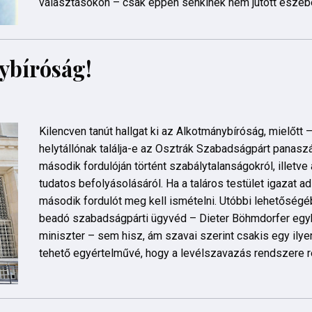
választásokon – csak éppen senkinek nem jutott eszébe
ybíróság!
Kilencven tanút hallgat ki az Alkotmánybíróság, mielőtt – 
helytállónak találja-e az Osztrák Szabadságpárt panasz
második fordulóján történt szabálytalanságokról, illetv
tudatos befolyásolásáról. Ha a taláros testület igazat a
második fordulót meg kell ismételni. Utóbbi lehetőség
beadó szabadságpárti ügyvéd – Dieter Böhmdorfer egyk
miniszter – sem hisz, ám szavai szerint csakis egy ilye
tehető egyértelművé, hogy a levélszavazás rendszere r