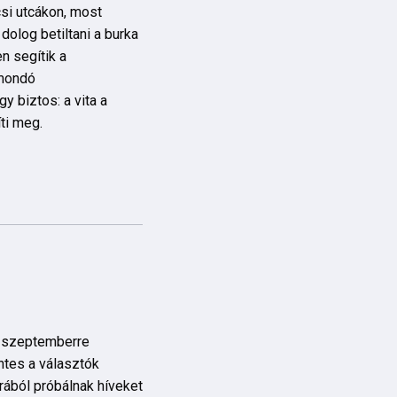
csi utcákon, most
 dolog betiltani a burka
n segítik a
tmondó
y biztos: a vita a
íti meg.
a szeptemberre
entes a választók
ából próbálnak híveket