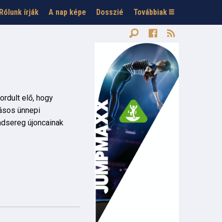
Rólunk írják
A nap képe
Dosszié
Továbbiak
ordult elő, hogy
kásos ünnepi
dsereg újoncainak