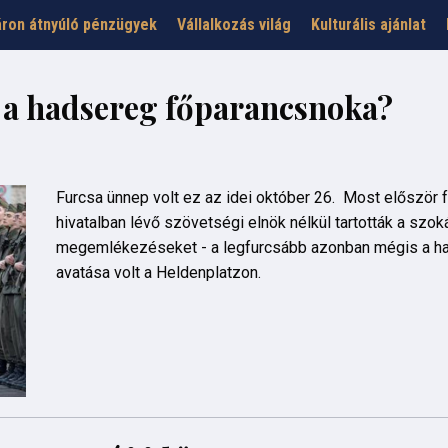
ron átnyúló pénzügyek
Vállalkozás világ
Kulturális ajánlat
: a hadsereg főparancsnoka?
Furcsa ünnep volt ez az idei október 26. Most először f
hivatalban lévő szövetségi elnök nélkül tartották a szo
megemlékezéseket - a legfurcsább azonban mégis a ha
avatása volt a Heldenplatzon.