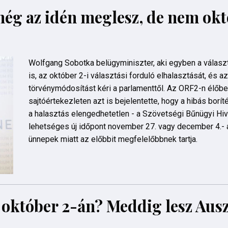
még az idén meglesz, de nem ok
Wolfgang Sobotka belügyminiszter, aki egyben a válasz
is, az október 2-i választási forduló elhalasztását, és
törvénymódosítást kéri a parlamenttől. Az ORF2-n élőbe
sajtóértekezleten azt is bejelentette, hogy a hibás borí
a halasztás elengedhetetlen - a Szövetségi Bűnügyi Hiva
lehetséges új időpont november 27. vagy december 4.- 
ünnepek miatt az előbbit megfelelőbbnek tartja.
 október 2-án? Meddig lesz Ausz