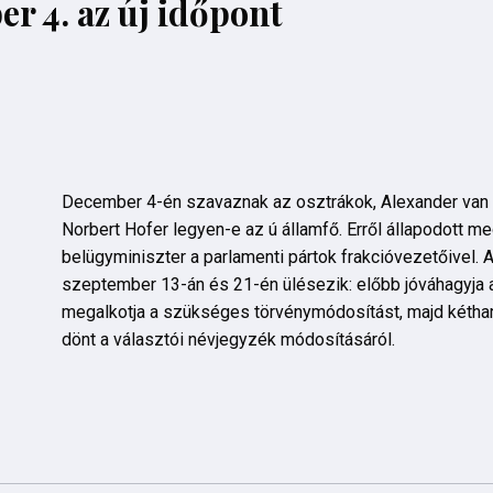
r 4. az új időpont
December 4-én szavaznak az osztrákok, Alexander van d
Norbert Hofer legyen-e az ú államfő. Erről állapodott 
belügyminiszter a parlamenti pártok frakcióvezetőivel. 
szeptember 13-án és 21-én ülésezik: előbb jóváhagyja 
megalkotja a szükséges törvénymódosítást, majd kéth
dönt a választói névjegyzék módosításáról.