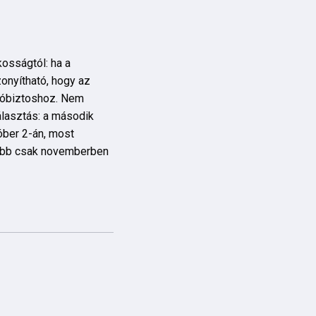
kosságtól: ha a
zonyítható, hogy az
álóbiztoshoz. Nem
lasztás: a második
óber 2-án, most
kább csak novemberben