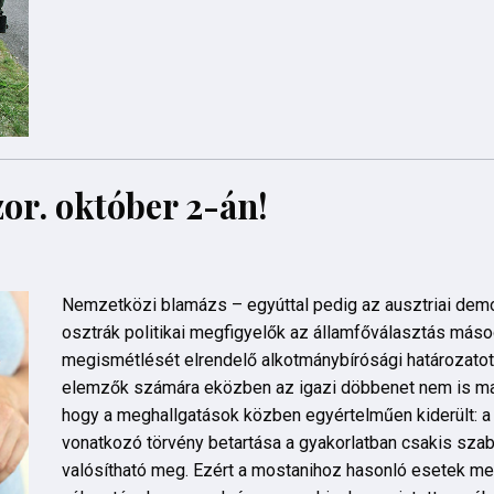
or. október 2-án!
Nemzetközi blamázs – egyúttal pedig az ausztriai demok
osztrák politikai megfigyelők az államfőválasztás máso
megismétlését elrendelő alkotmánybírósági határozato
elemzők számára eközben az igazi döbbenet nem is mag
hogy a meghallgatások közben egyértelműen kiderült: a
vonatkozó törvény betartása a gyakorlatban csakis szab
valósítható meg. Ezért a mostanihoz hasonló esetek me