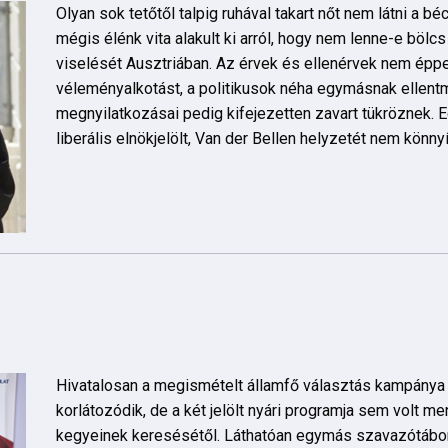
Olyan sok tetőtől talpig ruhával takart nőt nem látni a bé
mégis élénk vita alakult ki arról, hogy nem lenne-e bölcs
viselését Ausztriában. Az érvek és ellenérvek nem éppe
véleményalkotást, a politikusok néha egymásnak ellen
megnyilatkozásai pedig kifejezetten zavart tükröznek. Eg
liberális elnökjelölt, Van der Bellen helyzetét nem könny
Hivatalosan a megismételt államfő választás kampány
korlátozódik, de a két jelölt nyári programja sem volt m
kegyeinek keresésétől. Láthatóan egymás szavazótábor