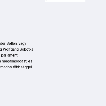
er Bellen, vagy
meg Wolfgang Sobotka
A parlament
a megállapodást, és
armados többséggel