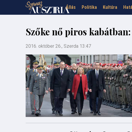
Állás
Politika
Kultúra
Hatá
Szőke nő piros kabátban
2016. október 26., Szerda 13:47