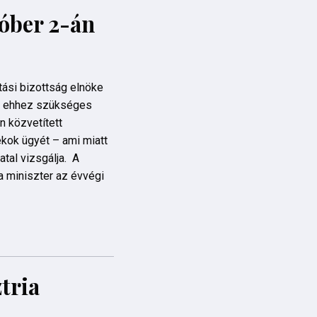
tóber 2-án
tási bizottság elnöke
 az ehhez szükséges
n közvetített
tékok ügyét – ami miatt
tal vizsgálja. A
a miniszter az évvégi
tria