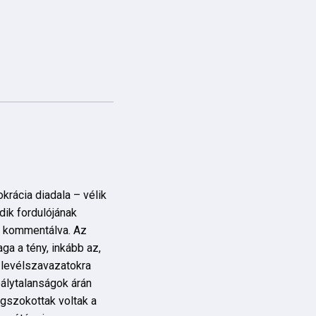
rácia diadala – vélik
dik fordulójának
t kommentálva. Az
a a tény, inkább az,
 levélszavazatokra
álytalanságok árán
gszokottak voltak a