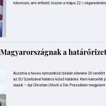
toborozni, ami érthető, hiszen a május 22-i végeredmény
t Magyarországnak a határőrize
Ausztria a heves nemzetközi bírálat ellenére 20 rendőrt
az EU Szerbiával határos külső határára. Kern kancellár 
utazik – írja Christian Ultsch a Die Pressében megjelent