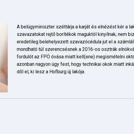
A belügyminiszter széttárja a karját és elnézést kér a la
szavazatokat rejtő borítékok maguktól kinyílnak, nem bi
eredetileg belehelyezett szavazócédula jut el a száml
mondható túl szerencsésnek a 2016-os osztrák elnökvá
fordulót az FPÖ óvása miatt kell(ene) megismételni okt
azonban nagyon úgy fest, hogy technikai okok miatt in
dől el, ki lesz a Hofburg új lakója.