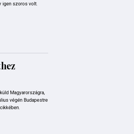
 igen szoros volt.
thez
 küld Magyarországra,
július végén Budapestre
 cikkében.