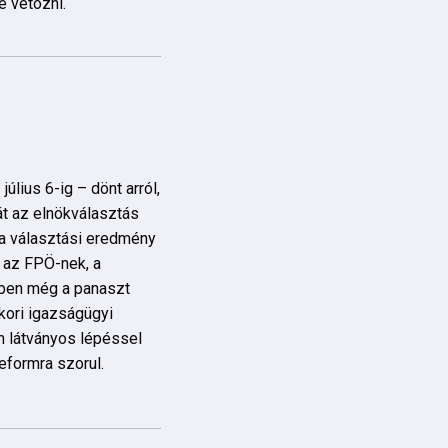
 vétózni.
július 6-ig – dönt arról,
át az elnökválasztás
e a választási eredmény
d az FPÖ-nek, a
ében még a panaszt
ori igazságügyi
n látványos lépéssel
eformra szorul.