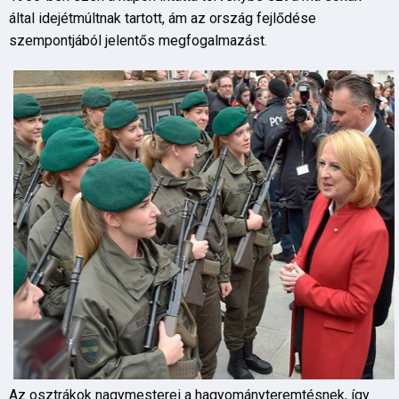
által idejétmúltnak tartott, ám az ország fejlődése
szempontjából jelentős megfogalmazást.
Az osztrákok nagymesterei a hagyományteremtésnek, így