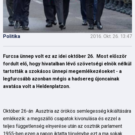
Politika
2016. Okt. 26. 13:47
Furcsa ünnep volt ez az idei október 26. Most először
fordult elő, hogy hivatalban lévő szövetségi elnök nélkül
tartották a szokásos ünnepi megemlékezéseket - a
legfurcsább azonban mégis a hadsereg újoncainak
avatása volt a Heldenplatzon.
Október 26-án Ausztria az örökös semlegesség kikiáltására
emlékezik: a megszálló csapatok kivonulása és ezzel a
teljes függetlenség elnyerése után az osztrák parlament
1955-ben ezen a napon iktatta törvénybe ezt a ma sokak