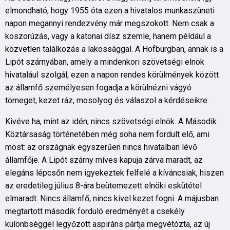
elmondható, hogy 1955 óta ezen a hivatalos munkaszüneti
napon megannyi rendezvény már megszokott. Nem csak a
koszorúzás, vagy a katonai dísz szemle, hanem például a
közvetlen találkozás a lakossággal. A Hofburgban, annak is a
Lipót szárnyában, amely a mindenkori szövetségi elnök
hivatalául szolgál, ezen a napon rendes körülmények között
az államfő személyesen fogadja a körülnézni vágyó
tömeget, kezet ráz, mosolyog és válaszol a kérdéseikre.
Kivéve ha, mint az idén, nincs szövetségi elnök. A Második
Köztársaság történetében még soha nem fordult elő, ami
most: az országnak egyszerűen nincs hivatalban lévő
államfője. A Lipót szárny míves kapuja zárva maradt, az
elegáns lépcsőn nem igyekeztek felfelé a kíváncsiak, hiszen
az eredetileg július 8-ára beütemezett elnöki eskütétel
elmaradt. Nincs államfő, nincs kivel kezet fogni. A májusban
megtartott második forduló eredményét a csekély
különbséggel legyőzött aspiráns pártja megvétózta, az új