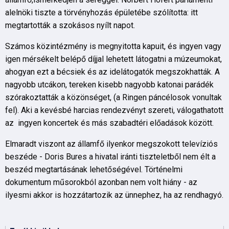
alelnöki tiszte a törvényhozás épületébe szólította: itt
megtartották a szokásos nyílt napot.
Számos közintézmény is megnyitotta kapuit, és ingyen vagy
igen mérsékelt belépő díjjal lehetett látogatni a múzeumokat,
ahogyan ezt a bécsiek és az idelátogatók megszokhatták. A
nagyobb utcákon, tereken kisebb nagyobb katonai parádék
szórakoztatták a közönséget, (a Ringen páncélosok vonultak
fel). Aki a kevésbé harcias rendezvényt szereti, válogathatott
az ingyen koncertek és más szabadtéri előadások között.
Elmaradt viszont az államfő ilyenkor megszokott televíziós
beszéde - Doris Bures a hivatal iránti tiszteletből nem élt a
beszéd megtartásának lehetőségével. Történelmi
dokumentum műsorokból azonban nem volt hiány - az
ilyesmi akkor is hozzátartozik az ünnephez, ha az rendhagyó.