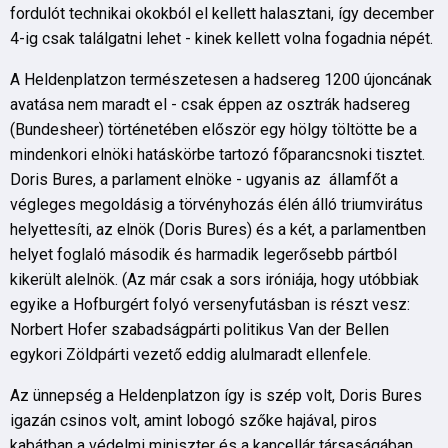
fordulót technikai okokból el kellett halasztani, így december
4-ig csak találgatni lehet - kinek kellett volna fogadnia népét.
A Heldenplatzon természetesen a hadsereg 1200 újoncának
avatása nem maradt el - csak éppen az osztrák hadsereg
(Bundesheer) történetében először egy hölgy töltötte be a
mindenkori elnöki hatáskörbe tartozó főparancsnoki tisztet.
Doris Bures, a parlament elnöke - ugyanis az államfőt a
végleges megoldásig a törvényhozás élén álló triumvirátus
helyettesíti, az elnök (Doris Bures) és a két, a parlamentben
helyet foglaló második és harmadik legerősebb pártból
kikerült alelnök. (Az már csak a sors iróniája, hogy utóbbiak
egyike a Hofburgért folyó versenyfutásban is részt vesz:
Norbert Hofer szabadságpárti politikus Van der Bellen
egykori Zöldpárti vezető eddig alulmaradt ellenfele.
Az ünnepség a Heldenplatzon így is szép volt, Doris Bures
igazán csinos volt, amint lobogó szőke hajával, piros
kabátban a védelmi miniszter és a kancellár társaságában