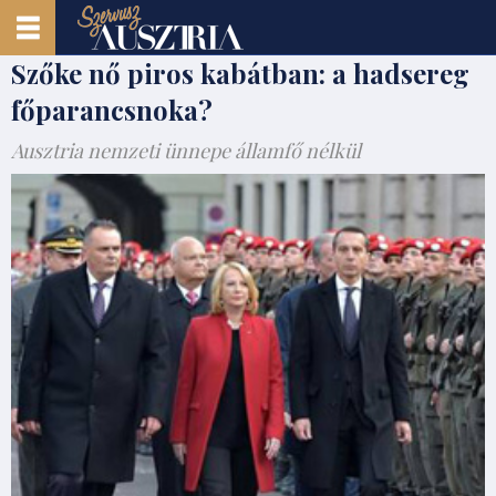
Szőke nő piros kabátban: a hadsereg
főparancsnoka?
Ausztria nemzeti ünnepe államfő nélkül