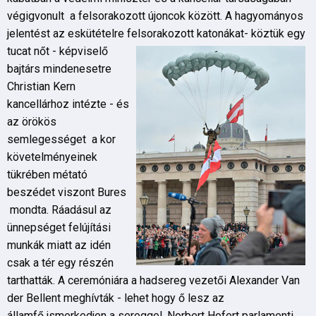
végigvonult a felsorakozott újoncok között. A hagyományos
jelentést az eskütételre felsorakozott katonákat- köz
tük egy
tucat nőt - képviselő
bajtárs mindenesetre
Christian Kern
kancellárhoz intézte - és
az örökös
semlegességet a kor
követelményeinek
tükrében métató
beszédet viszont Bures
mondta. Ráadásul az
ünnepséget felújítási
munkák miatt az idén
csak a tér egy részén
tarthatták. A ceremóniára a hadsereg vezetői Alexander Van
der Bellent meghívták - lehet hogy ő lesz az
államfő,ismerkedjen a sereggel. Norbert Hofert parlamenti