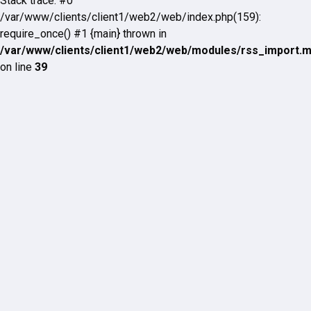
Stack trace: #0
/var/www/clients/client1/web2/web/index.php(159):
require_once() #1 {main} thrown in
/var/www/clients/client1/web2/web/modules/rss_import.
on line
39