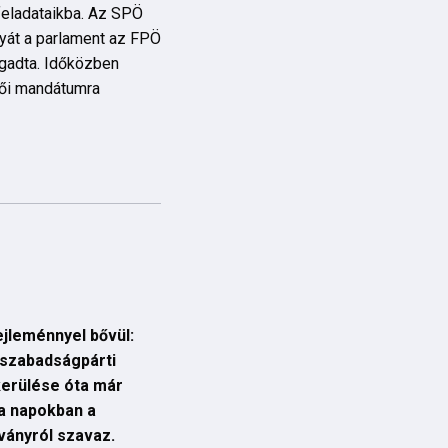
 feladataikba. Az SPÖ
nyát a parlament az FPÖ
ogadta. Időközben
lői mandátumra
ejleménnyel bővül:
a szabadságpárti
kerülése óta már
 a napokban a
tványról szavaz.