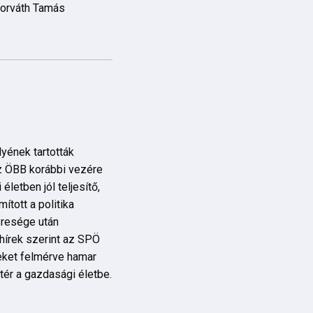
 Horváth Tamás
yének tartották
Az ÖBB korábbi vezére
letben jól teljesítő,
tott a politika
veresége után
 hírek szerint az SPÖ
geket felmérve hamar
tér a gazdasági életbe.