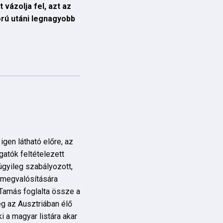
vázolja fel, azt az
orú utáni legnagyobb
gen látható előre, az
gatók feltételezett
ügyileg szabályozott,
 megvalósítására
Tamás foglalta össze a
g az Ausztriában élő
i a magyar listára akar