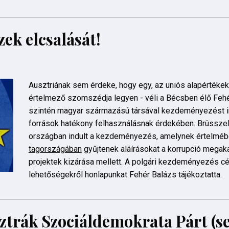
ek elcsalását!
Ausztriának sem érdeke, hogy egy, az uniós alapértékeke
értelmező szomszédja legyen - véli a Bécsben élő Fehér
szintén magyar származású társával kezdeményezést in
források hatékony felhasználásnak érdekében. Brüsszel
országban indult a kezdeményezés, amelynek értelmé
tagországában
gyűjtenek aláírásokat a korrupció megak
projektek kizárása mellett. A polgári kezdeményezés célj
lehetőségekről honlapunkat Fehér Balázs tájékoztatta.
sztrák Szociáldemokrata Párt (s