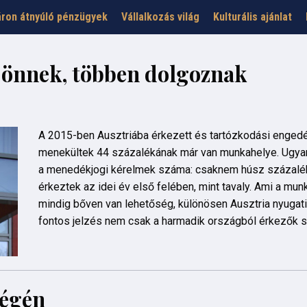
ron átnyúló pénzügyek
Vállalkozás világ
Kulturális ajánlat
jönnek, többen dolgoznak
A 2015-ben Ausztriába érkezett és tartózkodási engedél
menekültek 44 százalékának már van munkahelye. Ugya
a menedékjogi kérelmek száma: csaknem húsz százalé
érkeztek az idei év első felében, mint tavaly. Ami a munk
mindig bőven van lehetőség, különösen Ausztria nyugati
fontos jelzés nem csak a harmadik országból érkezők 
végén