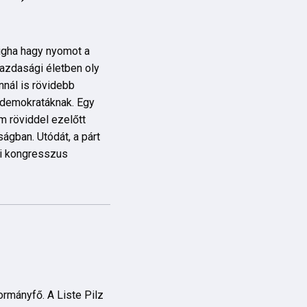
igha hagy nyomot a
azdasági életben oly
nnál is rövidebb
ldemokratáknak. Egy
ám röviddel ezelőtt
ságban. Utódát, a párt
gi kongresszus
ormányfő. A Liste Pilz