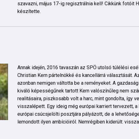
szavazni, május 17-ig regisztrálnia kell! Cikkünk fotóit
készítette.
Annak idején, 2016 tavaszán az SPÖ utolsó túlélési esél
Christian Kern pártelnökké és kancellárrá választását. 
azonban nemigen váltotta be a reményeket. A gazdasági é
kiváló képességűnek tartott Kern valószínűleg nem számí
realitásaira, piszkosabb volt a harc, mint gondolta, így 
visszalépett. Egy ideig még európai karriert tervezett, a
európai csúcsjelölti posztjára pályázott, de a lehetősé
lemondott ilyen ambícióiról. Nemrégiben kiderült: vissza