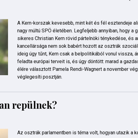
A Kern-korszak kevesebb, mint két és fél esztendeje al
nagy múltú SPÖ életében. Legfeljebb annyiban, hogy a g
sikeres Christian Kern rövid pártelnöki ténykedése, és a
kancellársága nem sok babért hozott az osztrák szociá
ideig úgy tűnt, Kern csak a belpolitikából vonul vissza, 
feladta európai terveit is, és úgy döntött: marad a gazda
élére választott Pamela Rendi-Wagnert a november vé
véglegesíti posztján.
an repülnek?
Az osztrák parlamentben is téma volt, hogyan utazik a k