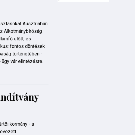
asztásokat Ausztriában.
 az Alkotmánybíróság
llamfő előtt, és
kus: fontos döntések
rsaság történetében -
ügy vár elintézésre.
indítvány
rtői kormány - a
nevezett