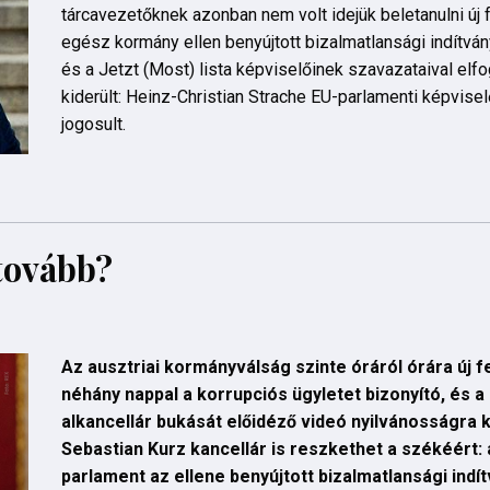
tárcavezetőknek azonban nem volt idejük beletanulni új
egész kormány ellen benyújtott bizalmatlansági indítvá
és a Jetzt (Most) lista képviselőinek szavazataival elf
kiderült: Heinz-Christian Strache EU-parlamenti képvise
jogosult.
tovább?
Az ausztriai kormányválság szinte óráról órára új f
néhány nappal a korrupciós ügyletet bizonyító, és 
alkancellár bukását előidéző videó nyilvánosságra 
Sebastian Kurz kancellár is reszkethet a székéért:
parlament az ellene benyújtott bizalmatlansági indí