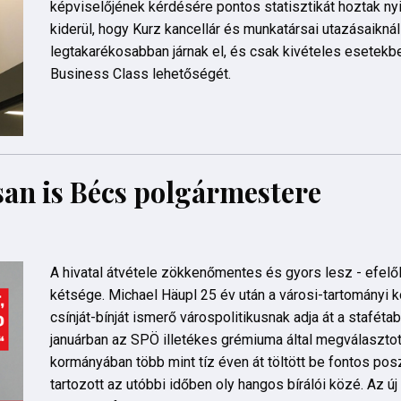
képviselőjének kérdésére pontos statisztikát hoztak ny
kiderül, hogy Kurz kancellár és munkatársai utazásaiknál
legtakarékosabban járnak el, és csak kivételes esetekb
Business Class lehetőségét.
an is Bécs polgármestere
A hivatal átvétele zökkenőmentes és gyors lesz - efelő
kétsége. Michael Häupl 25 év után a városi-tartományi
csínját-bínját ismerő várospolitikusnak adja át a staféta
januárban az SPÖ illetékes grémiuma által megválasztot
kormányában több mint tíz éven át töltött be fontos pos
tartozott az utóbbi időben oly hangos bírálói közé. Az ú