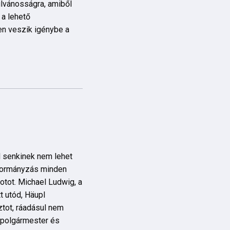
ilvánosságra, amiből
 a lehető
en veszik igénybe a
l senkinek nem lehet
 kormányzás minden
botot. Michael Ludwig, a
t utód, Häupl
ztot, ráadásul nem
j polgármester és