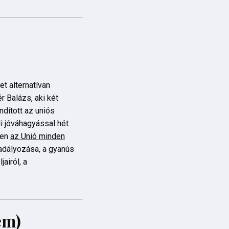
t alternatívan
 Balázs, aki két
dított az uniós
i jóváhagyással hét
ben
az Unió minden
adályozása, a gyanús
airól, a
em)