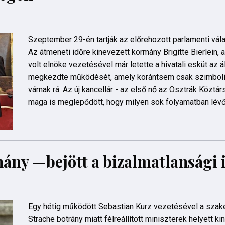
Szeptember 29-én tartják az előrehozott parlamenti vál
Az átmeneti időre kinevezett kormány Brigitte Bierlein,
volt elnöke vezetésével már letette a hivatali esküt az á
megkezdte működését, amely korántsem csak szimboli
várnak rá. Az új kancellár - az első nő az Osztrák Köztá
maga is meglepődött, hogy milyen sok folyamatban lévő 
ány —bejött a bizalmatlansági 
Egy hétig működött Sebastian Kurz vezetésével a szaké
Strache botrány miatt félreállított miniszterek helyett ki