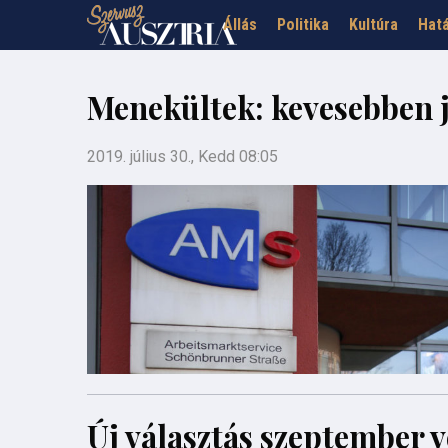
Állás
Politika
Kultúra
Hatá
Menekültek: kevesebben 
2019. július 30., Kedd 08:05
Új választás szeptember 