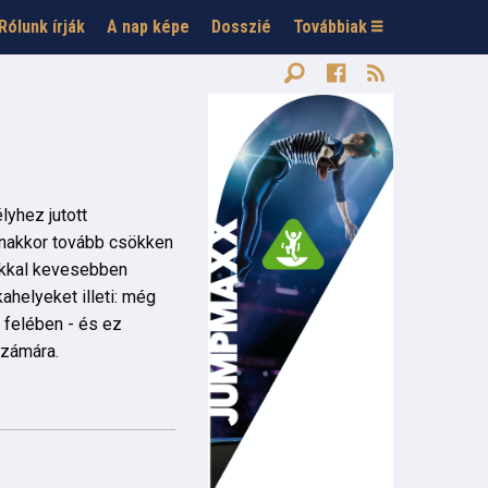
Rólunk írják
A nap képe
Dosszié
Továbbiak
yhez jutott
nakkor tovább csökken
kkal kevesebben
ahelyeket illeti: még
 felében - és ez
számára.