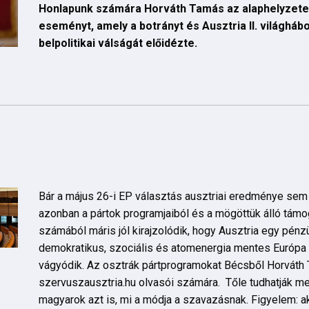
Honlapunk számára Horváth Tamás az alaphelyzetet 
eseményt, amely a botrányt és Ausztria II. világháb
belpolitikai válságát előidézte.
Bár a május 26-i EP választás ausztriai eredménye sem i
azonban a pártok programjaiból és a mögöttük álló támo
számából máris jól kirajzolódik, hogy Ausztria egy pénz
demokratikus, szociális és atomenergia mentes Európa
vágyódik. Az osztrák pártprogramokat Bécsből Horváth 
szervuszausztria.hu olvasói számára. Tőle tudhatják me
magyarok azt is, mi a módja a szavazásnak. Figyelem: ak