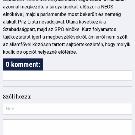
azonnal megkezdte a tárgyalásokat, először a NEOS
elnökével, majd a parlamentbe most bekerült és nemrég
alakult Pilz Lista névadójával. Utána következik a
Szabadságpárt, majd az SPÖ elnöke. Kurz folyamatos
tájékoztatást ígért a megbeszélésekről, ám arról nem szólt
az államfővel közösen tartott sajtóértekezletén, hogy melyik
koalíciós opciót helyezné előtérbe.
0 komment:
Szólj hozzá: