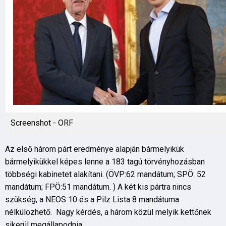
Screenshot - ORF
Az első három párt eredménye alapján bármelyikük
bármelyikükkel képes lenne a 183 tagú törvényhozásban
többségi kabinetet alakítani. (ÖVP:62 mandátum; SPÖ: 52
mandátum; FPÖ:51 mandátum. ) A két kis pártra nincs
szükség, a NEOS 10 és a Pilz Lista 8 mandátuma
nélkülözhető. Nagy kérdés, a három közül melyik kettőnek
sikerül megállapodnia.