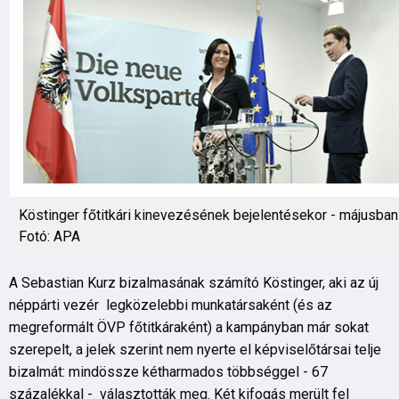
Köstinger főtitkári kinevezésének bejelentésekor - májusban
Fotó: APA
A Sebastian Kurz bizalmasának számító Köstinger, aki az új
néppárti vezér legközelebbi munkatársaként (és az
megreformált ÖVP főtitkáraként) a kampányban már sokat
szerepelt, a jelek szerint nem nyerte el képviselőtársai telje
bizalmát: mindössze kétharmados többséggel - 67
százalékkal - választották meg. Két kifogás merült fel