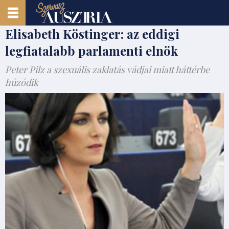
Elisabeth Köstinger: az eddigi
legfiatalabb parlamenti elnök
Peter Pilz a szexuális zaklatás vádjai miatt háttérbe
húzódik