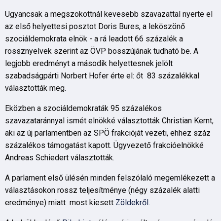
Ugyancsak a megszokottnál kevesebb szavazattal nyerte el
az első helyettesi posztot Doris Bures, a leköszönő
szociáldemokrata elnök - a rá leadott 66 százalék a
rossznyelvek szerint az ÖVP bosszújának tudható be. A
legjobb eredményt a második helyettesnek jelölt
szabadságpárti Norbert Hofer érte el: őt 83 százalékkal
választották meg.
Eközben a szociáldemokraták 95 százalékos
szavazataránnyal ismét elnökké választották Christian Kernt,
aki az új parlamentben az SPÖ frakcióját vezeti, ehhez száz
százalékos támogatást kapott. Ügyvezető frakcióelnökké
Andreas Schiedert választották.
A parlament első ülésén minden felszólaló megemlékezett a
választásokon rossz teljesítménye (négy százalék alatti
eredménye) miatt most kiesett
Zöldekről.