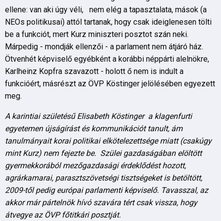
ellene: van aki úgy véli, nem elég a tapasztalata, mások (a
NEOs politikusai) attól tartanak, hogy csak ideiglenesen tölti
be a funkciót, mert Kurz miniszteri posztot szán neki.
Márpedig - mondják ellenzői - a parlament nem átjáró ház.
Ötvenhét képviselő egyébként a korábbi néppárti alelnökre,
Karlheinz Kopfra szavazott - holott ő nem is indult a
funkcióért, másrészt az ÖVP Köstinger jelölésében egyezett
meg.
A karintiai születésű Elisabeth Köstinger a klagenfurti
egyetemen újságírást és kommunikációt tanult, ám
tanulmányait korai politikai elkötelezettsége miatt (csakúgy
mint Kurz) nem fejezte be. Szülei gazdaságában elöltött
gyermekkorából mezőgazdasági érdeklődést hozott,
agrárkamarai, parasztszövetségi tisztségeket is betöltött,
2009-től pedig európai parlamenti képviselő. Tavasszal, az
akkor már pártelnök hívó szavára tért csak vissza, hogy
átvegye az ÖVP főtitkári posztját.