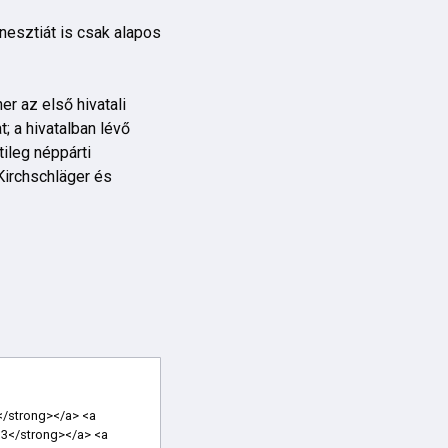
nesztiát is csak alapos
er az első hivatali
; a hivatalban lévő
ileg néppárti
Kirchschläger és
us.com/"><strong>Soccer Cleats</strong></a> <a href="https://www.jordans11.us.com/"><strong>Jordan 11</strong></a> <a href="https://www.ggdbs.us.com/"><strong>GGDB Sneakers</strong></a> <a href="https://www.nikesoutletstoreonlineshopping.us.com/"><strong>Nike Outlet Store Online Shopping</strong></a> <a href="https://www.louboutinsshoes.us.com/"><strong>Louboutin Shoes</strong></a> <a href="https://www.airmax270.us.org/"><strong>Air Max 270</strong></a> <a href="https://www.jordan1.us.com/"><strong>Jordan 1</strong></a> <a href="https://www.goldengoosesneakerss.us.com/"><strong>Golden Goose Sneakers Women</strong></a> <a href="https://www.monclerjacketsstore.us.com/"><strong>Moncler Jackets</strong></a> <a href="https://www.shoeslouboutin.us.com/"><strong>Louboutin shoes</strong></a> <a href="https://www.ggdbsneakers.us.com/"><strong>GGDB Sneaker</strong></a> <a href="https://www.jordan10.us.com/"><strong>Air Jordan 10</strong></a> <a href="https://www.jordan9.us.com/"><strong>Air Jordan 9</strong></a> <a href="https://www.airjordan11s.us.com/"><strong>Jordan 11</st