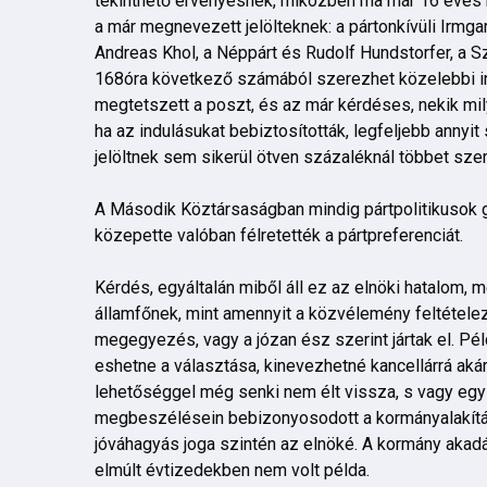
tekinthető érvényesnek, miközben ma már 16 éves 
a már megnevezett jelölteknek: a pártonkívüli Irmgar
Andreas Khol, a Néppárt és Rudolf Hundstorfer, a Sz
168óra következő számából szerezhet közelebbi in
megtetszett a poszt, és az már kérdéses, nekik mil
ha az indulásukat bebiztosították, legfeljebb annyi
jelöltnek sem sikerül ötven százaléknál többet sze
A Második Köztársaságban mindig pártpolitikusok g
közepette valóban félretették a pártpreferenciát.
Kérdés, egyáltalán miből áll ez az elnöki hatalom,
államfőnek, mint amennyit a közvélemény feltételez
megegyezés, vagy a józan ész szerint jártak el. Pé
eshetne a választása, kinevezhetné kancellárrá akár
lehetőséggel még senki nem élt vissza, s vagy egysz
megbeszélésein bebizonyosodott a kormányalakítás
jóváhagyás joga szintén az elnöké. A kormány akad
elmúlt évtizedekben nem volt példa.