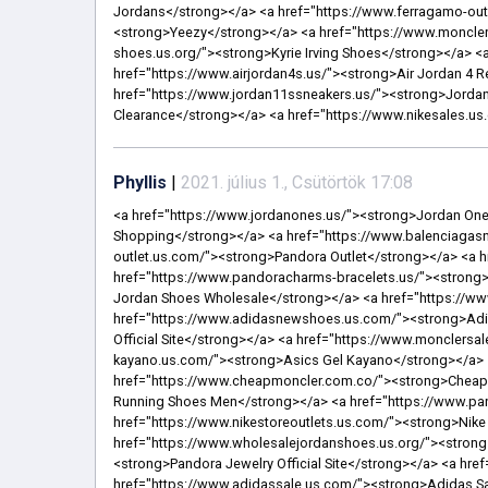
Phyllis
|
2021. július 1., Csütörtök 17:08
<a href="https://www.jordanones.us/"><strong>Jordan One</strong></a> <a href="https://www.nikecanadaonlineshopping.ca/"><strong>Nike Canada Online Shopping</strong></a> <a href="https://www.balenciagasneakerssales.us.com/"><strong>Balenciaga Sneakers</strong></a> <a href="https://www.pandoras-outlet.us.com/"><strong>Pandora Outlet</strong></a> <a href="https://www.pandorashops.us.com/"><strong>Pandora</strong></a> <a href="https://www.pandoracharms-bracelets.us/"><strong>Pandora Charms</strong></a> <a href="https://www.wholesalejordanshoes.us/"><strong>Discount Jordan Shoes Wholesale</strong></a> <a href="https://www.pandora-jewelryoutlets.us.com/"><strong>Pandora Jewelry</strong></a> <a href="https://www.adidasnewshoes.us.com/"><strong>Adidas Shoes</strong></a> <a href="https://www.adidasofficialwebsite.us.com/"><strong>Adidas Official Site</strong></a> <a href="https://www.monclersaleoutlets.us.com/"><strong>Moncler Sale</strong></a> <a href="https://www.asicsgel-kayano.us.com/"><strong>Asics Gel Kayano</strong></a> <a href="https://www.pandorastores.us.com/"><strong>Pandora</strong></a> <a href="https://www.cheapmoncler.com.co/"><strong>Cheap Moncler Coats</strong></a> <a href="https://www.asicsrunningshoess.us.com/"><strong>Asics Running Shoes Men</strong></a> <a href="https://www.pandorabraceletsclearance.us.com/"><strong>Pandora Bracelet</strong></a> <a href="https://www.nikestoreoutlets.us.com/"><strong>Nike Store</strong></a> <a href="https://www.yeezycom.us/"><strong>Yeezys</strong></a> <a href="https://www.wholesalejordanshoes.us.org/"><strong>Jordan Wholesale Distributors</strong></a> <a href="https://www.pandorajewelry-officialsites.us/"><strong>Pandora Jewelry Official Site</strong></a> <a href="https://www.adidasshoesmen.us.com/"><strong>Adidas Shoes Men</strong></a> <a href="https://www.adidassale.us.com/"><strong>Adidas Sale</strong></a> <a href="https://www.pandorajewelrybracelets.us.com/"><strong>Pandora Bracelets</strong></a> <a href="https://www.pandoras-charms.us.com/"><strong>Pandora Charms Sale Clearance</strong></a> <a href="https://www.pandora-store.us.com/"><strong>Pandora</strong></a> <a href="https://www.ferragamosbelts.us.com/"><strong>Ferragamo Belts</strong></a> <a href="https://www.newshoes2021.us/"><strong>New Nike Shoes</strong></a> <a href="https://www.pandoraoutlet-online.us.com/"><strong>Pandora Outlet Online</strong></a> <a href="https://www.pandoraringsjewelry.us.com/"><strong>Pandora Ring</strong></a> <a href="https://www.pandoraofficialsites.us.com/"><strong>Pandora Official Site</strong></a> <a href="https://www.wholesaleairjordanscheap.us/"><strong>Cheap Jordans Wholesale</strong></a> <a href="https://www.airjordan1retro.us.com/"><strong>Air Jordan 1 Retro High Og</strong></a> <a href="https://www.airmax720.us.com/"><strong>Air Max 270 Men</strong></a> <a href="https://www.pandorajewelrysofficialsite.us.com/"><strong>Pandora Jewelry Official Site</strong></a> <a href="https://www.pandorass.us/"><strong>Pandora</strong></a> <a href="https://www.asicssneakers.us.com/"><strong>Asics Sneakers For Men</strong></a> <a href="https://www.pandorajewelryoff.us.com/"><strong>Pandora Jewelry</strong></a> <a href="https://www.pandorasrings.us.com/"><strong>Pandora Rings</strong></a> <a href="https://www.balenciagastore.us.com/"><strong>Balenciaga Sneakers</strong></a> <a href="https://www.nikerunningshoessale.us.com/"><strong>Nike Running Shoes</strong></a> <a href="https://www.diorjordan1.us.com/"><strong>Jordan 1 Dior</strong></a> <a href="https://www.adidasstoreoutlets.us.com/"><strong>Adidas Outlet</strong></a> <a href="https://www.nikesstore.us.com/"><strong>Nike</strong></a> <a href="https://www.monclercoatsjacketsoutlet.us.com/"><strong>Moncler Coats Outlet</strong></a> 