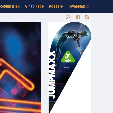
Rólunk írják
A nap képe
Dosszié
Továbbiak