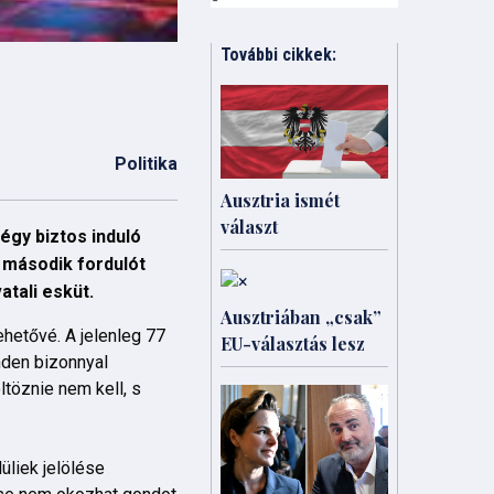
További cikkek:
Politika
Ausztria ismét
választ
négy biztos induló
 második fordulót
atali esküt.
Ausztriában „csak”
ehetővé. A jelenleg 77
EU-választás lesz
nden bizonnyal
ltöznie nem kell, s
üliek jelölése