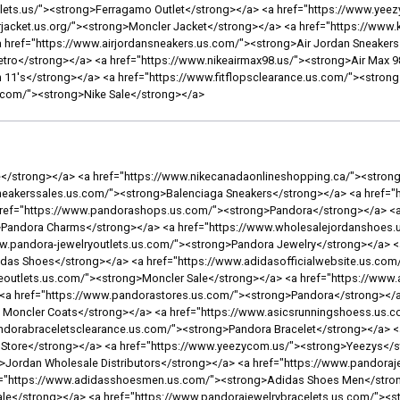
<a href="https://www.pandoraoutletjewelry.us.com/"><strong>Pandora Outlet</strong></a> <a href="https://www.nikecanada-shoes.ca/"><strong>Nike Shoes Canada</strong></a> <a href="https://www.nikecom.ca/"><strong>Nike</strong></a> <a href="https://www.nikeshoeswomen.us.com/"><strong>Nike Shoes Women</strong></a> <a href="https://www.pandorasstore.us.com/"><strong>Pandora</strong></a> <a href="https://www.adidasshoescheap.us.com/"><strong>Cheap Adidas Shoes</strong></a> <a href="https://www.asicsshoess.us.com/"><strong>Asics Shoes</strong></a> <a href="https://www.pandorajewelryshop.us.com/"><strong>Pandora Jewelry</strong></a> <a href="https://www.adidas-runningshoes.us.com/"><strong>Adidas Running Shoes</strong></a> <a href="https://www.pandoracharmsjewelrys.us/"><strong>Pandora Charms</strong></a> <a href="https://www.trainersforsale.uk.com/"><strong>Adidas Shoes</strong></a> <a href="https://www.pandorabraceletscharms.us.com/"><strong>Pandora Bracelets Charms</strong></a> <a href="https://www.balenciagasneakersoutlet.us.com/"><strong>Balenciaga</strong></a> <a href="https://www.goyardhandbagsoutlet.us.com/"><strong>Goyard Handbags</strong></a> <a href="https://www.jordan1retro.us.com/"><strong>Air Jordan 1 Retro</strong></a> <a href="https://www.nikeonline-canada.ca/"><strong>Nike Canada</strong></a> <a href="https://www.nikecanadaonlines.ca/"><strong>Nike Canada</strong></a> <a href="https://www.airjordan1low.us/"><strong>Air Jordan 1 Low</strong></a> <a href="https://www.pandorasjewelry-officialsite.us.com/"><strong>Pandora Jewelry Official Site</strong></a> <a href="https://www.pandorasjewelryoff.us.com/"><strong>Pandora Jewelry</strong></a> <a href="https://www.monclersjacketsoutlet.us.com/"><strong>Moncler Jackets</strong></a> <a href="https://www.yeezys350.ca/"><strong>Yeezy 350</strong></a> <a href="https://www.yeezysshoes.ca/"><strong>Yeezys</strong></a> <a href="https://www.ferragamocom.us/"><strong>Ferragamo Belt</strong></a> <a href="https://www.airjordan1shoes.us.com/"><strong>Air Jordan 1 High</strong></a> <a href="https://www.goyardbagsoutlet.us.com/"><strong>Goyard Bags</strong></a> <a href="https://www.shoesferragamo.us.com/"><strong>Salvatore Ferragamo Shoes</strong></a> <a href="https://www.nikesneakersformen.us.com/"><strong>Nike Sneakers For Men</strong></a> <a href="https://www.pandoraoutletscharms.us/"><strong>Pandora Outlet</strong></a> <a href="https://www.bestbasketballshoes.us/"><strong>Mens Basketball Shoes</strong></a> <a href="https://www.trainersshop.uk.com/"><strong>Nike Store UK</strong></a> <a href="https://www.outletstoreonlineshopping.com.co/"><strong>Nike Outlet Store</strong></a> <a href="https://www.cheapshoesoutletonlines.us/"><strong>Cheap Nike Shoes</strong></a> <a href="https://www.shoesasicsoutlet.us.com/"><strong>Asics Shoes</strong></a> <a href="https://www.nikescanadaonlineshopping.ca/"><strong>Nike Canada Online Shopping</strong></a> <a href="https://www.ferragamosbelt.us.com/"><strong>Ferragamo Belt</strong></a> <a href="https://www.jordanretro1.us.com/"><strong>Jordan Retro 1</strong></a> <a href="https://www.nikeoutletstoreonlineshopping.us.com/"><strong>Nike Store</strong></a> <a href="https://www.monclersfactory.us.com/"><strong>Moncler Outlet</strong></a> <a href="https://www.balenciagatriplessneakers.us.com/"><strong>Balenciaga Triple S</strong></a> <a href="https://www.nikeshoesnew.us.com/"><strong>Nike Shoes</strong></a> <a href="https://www.monclercoat.com.co/"><strong>Moncler Coat</strong></a> <a href="https://www.pumashoess.us.com/"><strong>Puma Shoes</strong></a> <a href="https://www.pandorashop.us.com/"><strong>Pandora</strong></a> <a href="https://www.cheapjordanshoeswholesale.us/"><strong>Cheap Jordan Shoes For Women</strong></a> <a href="https://www.pandorasjewelrysite.us.com/"><strong>Pandora Jewelry Official Site</strong></a> <a href="https://www.nikeshoess.ca/"><strong>Nike Shoes</strong></a> <a href="https://www.pandorajewelrywebsites.us.com/"><strong>Pandora Jewelry</strong></a> <a href="https://www.pandorasbraceletcharms.us.com/"><strong>Pandora Bracelet</strong></a> <a href="https://www.pandorasjewelryofficialsite.us.com/"><strong>Pandora Jewelry Official Site</strong></a> <a href="https://www.nikesneakersforwomen.us.com/"><strong>Women Nike Sneakers</strong></a> <a href="https://www.pandorasjewelrys.us.com/"><strong>Pandora Jewelry</strong></a> <a href="https://www.monclerjacket.com.co/"><strong>Moncler Jacket</strong></a> <a href="https://www.outletasics.us.com/"><strong>Outlet Asics</strong></a> <a href="https://www.pandorascom.us.com/"><strong>Pandora Jewelry Official Site</strong></a> <a href="https://www.jordan1low.us.com/"><strong>Jordan 1 Low</strong></a> <a href="https://www.nikestorefactorys.us.com/"><strong>Nike Outlet Store</strong></a> <a href="https://www.asicsoutletshoes.us.com/"><strong>Asics Shoes</strong></a> <a href="https://www.pandora