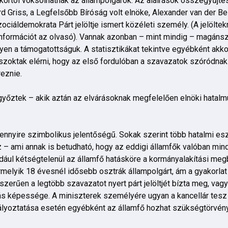
kortól voksolhatnak az állampolgárok. Az aláírások összegyűjt
d Griss, a Legfelsőbb Bíróság volt elnöke, Alexander van der Bel
ociáldemokrata Párt jelöltje ismert közéleti személy. (A jelöltek
formációt az olvasó). Vannak azonban – mint mindig – magáns
yen a támogatottságuk. A statisztikákat tekintve egyébként akkor
t szoktak elérni, hogy az első fordulóban a szavazatok szóródnak
reznie.
yőztek – akik aztán az elvárásoknak megfelelően elnöki hatalm
 mennyire szimbolikus jelentőségű. Sokak szerint több hatalmi e
 – ami annak is betudható, hogy az eddigi államfők valóban min
ldául kétségtelenül az államfő hatásköre a kormányalakítási meg
melyik 18 évesnél idősebb osztrák állampolgárt, ám a gyakorlat 
erűen a legtöbb szavazatot nyert párt jelöltjét bízta meg, vagy 
 képessége. A miniszterek személyére ugyan a kancellár tesz j
ályoztatása esetén egyébként az államfő hozhat szükségtörvény