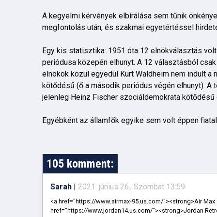
A kegyelmi kérvények elbírálása sem tűnik önkényes
megfontolás után, és szakmai egyetértéssel hirdete
Egy kis statisztika: 1951 óta 12 elnökválasztás volt
periódusa közepén elhunyt. A 12 választásból csak 
elnökök közül egyedül Kurt Waldheim nem indult a m
kötődésű (ő a második periódus végén elhunyt). A t
jelenleg Heinz Fischer szociáldemokrata kötődésű 
Egyébként az államfők egyike sem volt éppen fiatal,
105 komment:
Sarah
|
2021. június 26., Szombat 13:59
<a href="https://www.airmax-95.us.com/"><strong>Air Max 95</strong></a> <a href="https://www.pandoras.us.com/"><strong>Pandora</strong></a> <a href="https://www.jordan14.us.com/"><strong>Jordan Retro 14</strong></a> <a href="https://www.airjordan3s.us/"><strong>Air Jordan 3</strong></a> <a href="https://www.eccos.us.com/"><strong>ECCO Shoes For Men</strong></a> <a href="https://www.goldengoosessneakers.us.com/"><strong>Golden Gooses For Sale</strong></a> <a href="https://www.jordan-retro5.us/"><strong>Jordan Retro 5</strong></a> <a href="https://www.nike--shoes.us.com/"><strong>Nike Shoes</strong></a> <a href="https://www.air-jordans11.us.com/"><strong>Air Jordans</strong></a> <a href="https://www.goldengooseshoess.us.com/"><strong>Golden Goose Shoes</strong></a> <a href="https://www.pandoraringssite.us/"><strong>Pandora Rings</strong></a> <a href="https://www.ggdbshoes.us.com/"><strong>Shoes GGDB</strong></a> <a href="https://www.jordan-shoesformen.us.com/"><strong>Jordan Shoes For Men</strong></a> <a href="https://www.jamesharden-shoes.us.org/"><strong>James Harden Shoes</strong></a> <a href="https://www.fjallraven-kanken.us.com/"><strong>Fjallraven Kanken</strong></a> <a href="https://www.nikeairforce1.us.org/"><strong>Nike Air Force 1</strong></a> <a href="https://www.newjordan11.us/"><strong>Jordan 11</strong></a> <a href="https://www.air-jordan6.us/"><strong>Jordan 6</strong></a> <a href="https://www.monclervest.us.com/"><strong>Moncler Vest</strong></a> <a href="https://www.monclercom.us.com/"><strong>Moncler</strong></a> <a href="https://www.jordan11red.us.com/"><strong>Jordan 11 GYM Red</strong></a> <a href="https://www.monclerstoreoutlet.us.com/"><strong>Outlet Moncler</strong></a> <a href="https://www.outletnikestore.us.com/"><strong>Nike Outlet</strong></a> <a href="https://www.ferragamos.us.org/"><strong>Ferragamo</strong></a> <a href="https://www.nikeofficialwebsite.us.com/"><strong>Nike Website</strong></a> <a href="https://www.retro-jordans.us/"><strong>Retro Jordans</strong></a> <a href="https://www.nikeairjordan.us.com/"><strong>Air Jordans</strong></a> <a href="https://www.nikeair-maxs.us.com/"><strong>Nike Air Max</strong></a> <a href="https://www.jordanretro-11.us.com/"><strong>Jordan Retro 11</strong></a> <a href="https://www.jordan12retros.us/"><strong>Jordan Retro 12</strong></a> <a href="https://www.pandorajewelryofficialsite.us.com/"><strong>Pandora Jewelry Official Site</strong></a> <a href="https://www.jacketsmoncleroutlet.us.com/"><strong>Jackets Moncler</strong></a> <a href="https://www.nikeoutletstoresonlineshopping.us.com/"><strong>Nike Outlet Store</strong></a> <a href="https://www.jordan-12.us.com/"><strong>Jordan 12</strong></a> <a href="https://www.balenciagas.us.org/"><strong>Balenciaga</strong></a> <a href="https://www.nikeshoesforwomens.us.com/"><strong>Nike Shoes For Women</strong></a> <a href="https://www.jordanretro11mens.us/"><strong>Jordan Retro 11 Mens</strong></a> <a href="https://www.moncler-outletjackets.us.com/"><strong>Moncler Jackets</strong></a> <a href="https://www.yeezys-shoes.us.org/"><strong>Yeezys</strong></a> <a href="https://www.huarachesnike.us.com/"><strong>Nike Huarache</strong></a> <a href="https://www.pandora-braceletcharms.us/"><strong>Pandora Bracelets</strong></a> <a href="https://www.jordansneakerss.us/"><strong>Jordans Sneakers</strong></a> <a href="https://www.balenciagatriples.us.org/"><strong>Balenciaga Triple S</strong></a> <a href="https://www.yeezyonline.us.com/"><strong>Yeezy</strong></a> <a href="https://www.airforceoneshoes.us.com/"><strong>Nike Air Force One</strong></a> <a href="https://www.mensnikeshoes.us.com/"><strong>Nike Mens Shoes</strong></a> <a href="https://www.jordan11winlike96.us/"><strong>Jordan Win Like 96</strong></a> <a href="https://www.redbottomshoeslouboutin.us.com/"><strong>Red Bottoms Louboutin</strong><