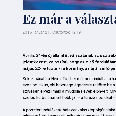
Ez már a válasz
2016. január 21., Csütörtök 12:19
Április 24-én új államfőt választanak az osztrák
jelentkezett, valószínű, hogy az első fordulób
május 22-re tűzte ki a kormány, az új államfő pe
Sokak bánatára Heinz Fischer már nem indulhat a ha
éves politikus, aki közmegelégedésre töltötte be a
szívesen élvezi majd a nyugdíjas évek előnyeit. Mive
széles körben ismert hobbijai – a túrázás például – 
A posztért indulóknak hatezer választópolgár aláírás