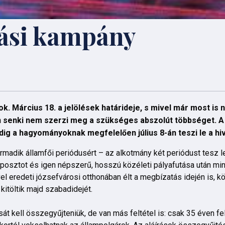
tási kampány
ok. Március 18. a jelölések határideje, s mivel már most is 
an senki nem szerzi meg a szükséges abszolút többséget. A
dig a hagyományoknak megfelelően július 8-án teszi le a hiv
rmadik államfői periódusért – az alkotmány két periódust tesz l
 posztot és igen népszerű, hosszú közéleti pályafutása után mi
l eredeti józsefvárosi otthonában élt a megbízatás idején is, kö
kitöltik majd szabadidejét.
át kell összegyűjteniük, de van más feltétel is: csak 35 éven fel