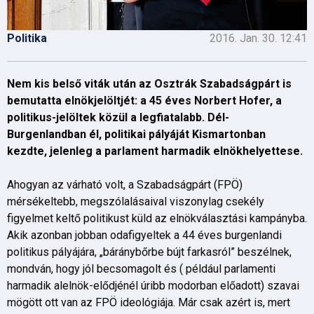
Politika
2016. Jan. 30. 12:41
Nem kis belső viták után az Osztrák Szabadságpárt is
bemutatta elnökjelöltjét: a 45 éves Norbert Hofer, a
politikus-jelöltek közül a legfiatalabb. Dél-
Burgenlandban él, politikai pályáját Kismartonban
kezdte, jelenleg a parlament harmadik elnökhelyettese.
Ahogyan az várható volt, a Szabadságpárt (FPÖ)
mérsékeltebb, megszólalásaival viszonylag csekély
figyelmet keltő politikust küld az elnökválasztási kampányba.
Akik azonban jobban odafigyeltek a 44 éves burgenlandi
politikus pályájára, „báránybőrbe bújt farkasról” beszélnek,
mondván, hogy jól becsomagolt és ( például parlamenti
harmadik alelnök-elődjénél úribb modorban előadott) szavai
mögött ott van az FPÖ ideológiája. Már csak azért is, mert