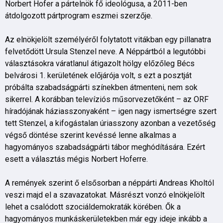
Norbert Hofer a pártelnök fő ideológusa, a 2011-ben
átdolgozott pártprogram eszmei szerzője.
Az elnökjelölt személyéről folytatott vitákban egy pillanatra
felvetődött Ursula Stenzel neve. A Néppártból a legutóbbi
választásokra váratlanul átigazolt hölgy előzőleg Bécs
belvárosi 1. kerületének előjárója volt, s ezt a posztját
próbálta szabadságpárti színekben átmenteni, nem sok
sikerrel. A korábban televíziós műsorvezetőként – az ORF
híradójának háziasszonyaként – igen nagy ismertségre szert
tett Stenzel, a kifogástalan úriasszony azonban a vezetőség
végső döntése szerint kevéssé lenne alkalmas a
hagyományos szabadságpárti tábor meghódítására. Ezért
esett a választás mégis Norbert Hoferre.
A remények szerint ő elsősorban a néppárti Andreas Kholtól
veszi majd el a szavazatokat. Másrészt vonzó elnökjelölt
lehet a csalódott szociáldemokraták körében. Ők a
hagyományos munkáskerületekben már egy ideje inkább a