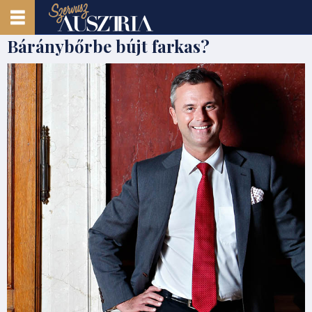
Báránybőrbe bújt farkas?