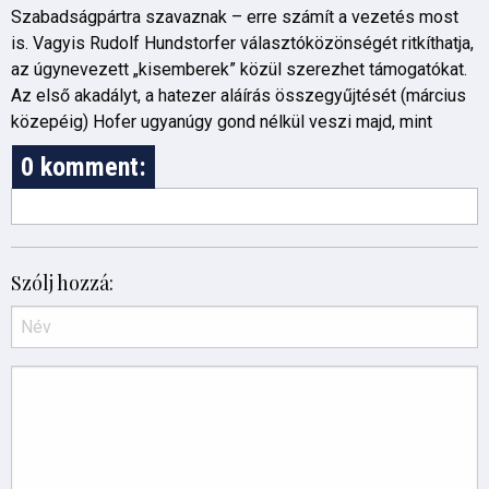
Szabadságpártra szavaznak – erre számít a vezetés most
is. Vagyis Rudolf Hundstorfer választóközönségét ritkíthatja,
az úgynevezett „kisemberek” közül szerezhet támogatókat.
Az első akadályt, a hatezer aláírás összegyűjtését (március
közepéig) Hofer ugyanúgy gond nélkül veszi majd, mint
0 komment:
Szólj hozzá: