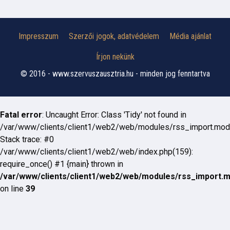
Impresszum
Szerzői jogok, adatvédelem
Média ajánlat
Írjon nekünk
© 2016 - www.szervuszausztria.hu - minden jog fenntartva
Fatal error
: Uncaught Error: Class 'Tidy' not found in
/var/www/clients/client1/web2/web/modules/rss_import.mod
Stack trace: #0
/var/www/clients/client1/web2/web/index.php(159):
require_once() #1 {main} thrown in
/var/www/clients/client1/web2/web/modules/rss_import.
on line
39