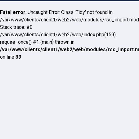
Fatal error
: Uncaught Error: Class 'Tidy' not found in
/var/www/clients/client1/web2/web/modules/rss_import.mod
Stack trace: #0
/var/www/clients/client1/web2/web/index.php(159):
require_once() #1 {main} thrown in
/var/www/clients/client1/web2/web/modules/rss_import.
on line
39