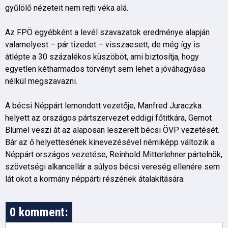
gyűlölő nézeteit nem rejti véka alá.
Az FPÖ egyébként a levél szavazatok eredménye alapján
valamelyest – pár tizedet – visszaesett, de még így is
átlépte a 30 százalékos küszöböt, ami biztosítja, hogy
egyetlen kétharmados törvényt sem lehet a jóváhagyása
nélkül megszavazni.
A bécsi Néppárt lemondott vezetője, Manfred Juraczka
helyett az országos pártszervezet eddigi főtitkára, Gernot
Blümel veszi át az alaposan leszerelt bécsi ÖVP vezetését.
Bár az ő helyettesének kinevezésével némiképp változik a
Néppárt országos vezetése, Reinhold Mitterlehner pártelnök,
szövetségi alkancellár a súlyos bécsi vereség ellenére sem
lát okot a kormány néppárti részének átalakítására.
0 komment: