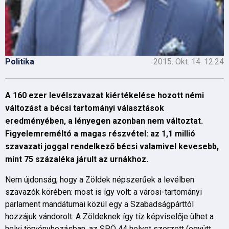
Politika
2015. Okt. 14. 12:24
A 160 ezer levélszavazat kiértékelése hozott némi
változást a bécsi tartományi választások
eredményében, a lényegen azonban nem változtat.
Figyelemreméltó a magas részvétel: az 1,1 millió
szavazati joggal rendelkező bécsi valamivel kevesebb,
mint 75 százaléka járult az urnákhoz.
Nem újdonság, hogy a Zöldek népszerűek a levélben
szavazók körében: most is így volt: a városi-tartományi
parlament mandátumai közül egy a Szabadságpárttól
hozzájuk vándorolt. A Zöldeknek így tíz képviselője ülhet a
helyi törvényhozásban, az SPÖ 44 helyet szerzett (együtt