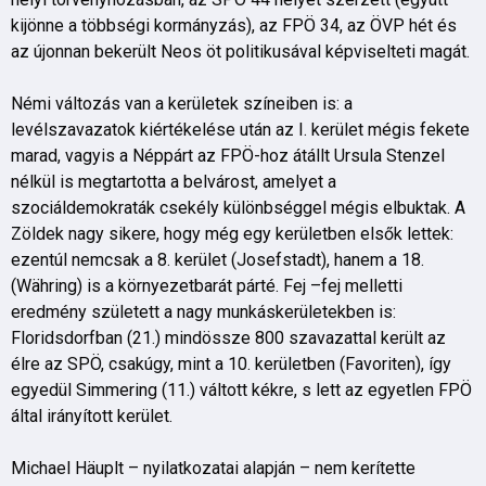
kijönne a többségi kormányzás), az FPÖ 34, az ÖVP hét és
az újonnan bekerült Neos öt politikusával képviselteti magát.
Némi változás van a kerületek színeiben is: a
levélszavazatok kiértékelése után az I. kerület mégis fekete
marad, vagyis a Néppárt az FPÖ-hoz átállt Ursula Stenzel
nélkül is megtartotta a belvárost, amelyet a
szociáldemokraták csekély különbséggel mégis elbuktak. A
Zöldek nagy sikere, hogy még egy kerületben elsők lettek:
ezentúl nemcsak a 8. kerület (Josefstadt), hanem a 18.
(Währing) is a környezetbarát párté. Fej –fej melletti
eredmény született a nagy munkáskerületekben is:
Floridsdorfban (21.) mindössze 800 szavazattal került az
élre az SPÖ, csakúgy, mint a 10. kerületben (Favoriten), így
egyedül Simmering (11.) váltott kékre, s lett az egyetlen FPÖ
által irányított kerület.
Michael Häuplt – nyilatkozatai alapján – nem kerítette