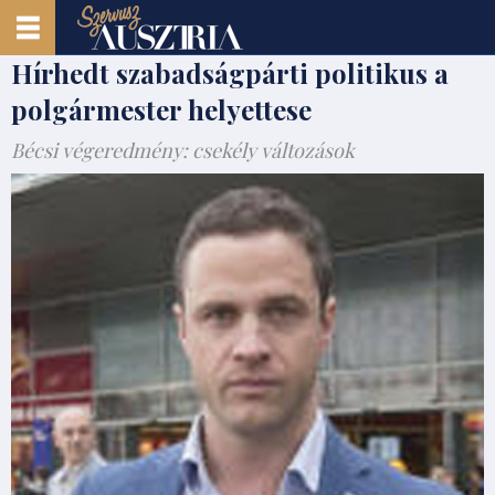
Hírhedt szabadságpárti politikus a
polgármester helyettese
Bécsi végeredmény: csekély változások