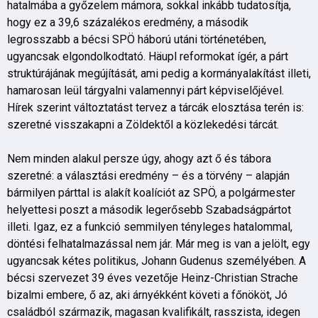
hatalmába a győzelem mámora, sokkal inkább tudatosítja,
hogy ez a 39,6 százalékos eredmény, a második
legrosszabb a bécsi SPÖ háború utáni történetében,
ugyancsak elgondolkodtató. Häupl reformokat ígér, a párt
struktúrájának megújítását, ami pedig a kormányalakítást illeti,
hamarosan leül tárgyalni valamennyi párt képviselőjével.
Hírek szerint változtatást tervez a tárcák elosztása terén is:
szeretné visszakapni a Zöldektől a közlekedési tárcát.
Nem minden alakul persze úgy, ahogy azt ő és tábora
szeretné: a választási eredmény – és a törvény – alapján
bármilyen párttal is alakít koalíciót az SPÖ, a polgármester
helyettesi poszt a második legerősebb Szabadságpártot
illeti. Igaz, ez a funkció semmilyen tényleges hatalommal,
döntési felhatalmazással nem jár. Már meg is van a jelölt, egy
ugyancsak kétes politikus, Johann Gudenus személyében. A
bécsi szervezet 39 éves vezetője Heinz-Christian Strache
bizalmi embere, ő az, aki árnyékként követi a főnököt, Jó
családból származik, magasan kvalifikált, rasszista, idegen