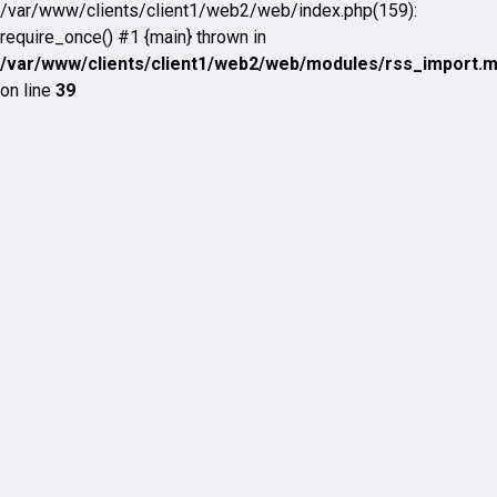
/var/www/clients/client1/web2/web/index.php(159):
require_once() #1 {main} thrown in
/var/www/clients/client1/web2/web/modules/rss_import.
on line
39