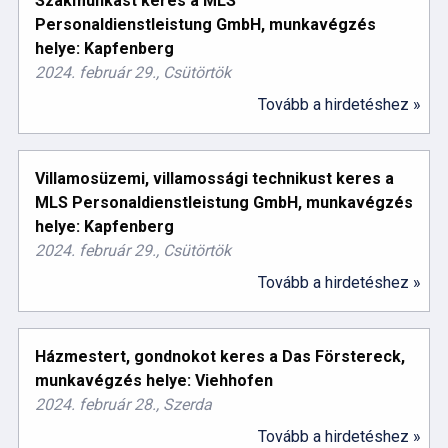
Szakmunkást keres a MLS
Personaldienstleistung GmbH, munkavégzés
helye: Kapfenberg
2024. február 29., Csütörtök
Tovább a hirdetéshez »
Villamosüzemi, villamossági technikust keres a
MLS Personaldienstleistung GmbH, munkavégzés
helye: Kapfenberg
2024. február 29., Csütörtök
Tovább a hirdetéshez »
Házmestert, gondnokot keres a Das Förstereck,
munkavégzés helye: Viehhofen
2024. február 28., Szerda
Tovább a hirdetéshez »