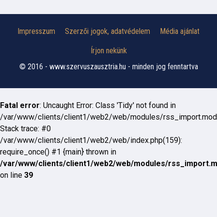
Impresszum
Szerzői jogok, adatvédelem
Média ajánlat
Írjon nekünk
© 2016 - www.szervuszausztria.hu - minden jog fenntartva
Fatal error
: Uncaught Error: Class 'Tidy' not found in
/var/www/clients/client1/web2/web/modules/rss_import.mod
Stack trace: #0
/var/www/clients/client1/web2/web/index.php(159):
require_once() #1 {main} thrown in
/var/www/clients/client1/web2/web/modules/rss_import.
on line
39