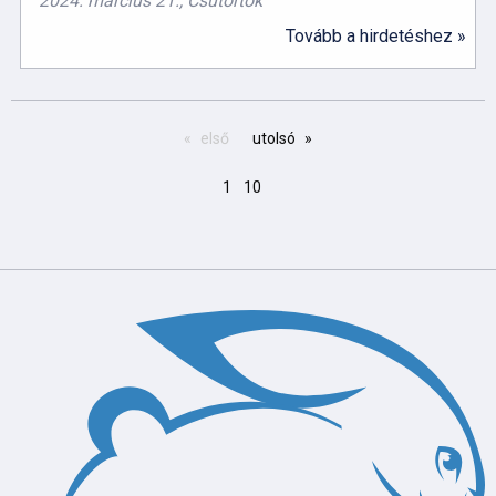
2024. március 21., Csütörtök
Tovább a hirdetéshez »
első
utolsó
1
10