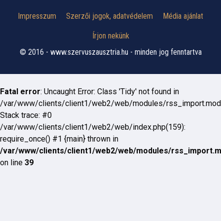
Impresszum
Szerzői jogok, adatvédelem
Média ajánlat
Írjon nekünk
© 2016 - www.szervuszausztria.hu - minden jog fenntartva
Fatal error
: Uncaught Error: Class 'Tidy' not found in
/var/www/clients/client1/web2/web/modules/rss_import.mod
Stack trace: #0
/var/www/clients/client1/web2/web/index.php(159):
require_once() #1 {main} thrown in
/var/www/clients/client1/web2/web/modules/rss_import.
on line
39