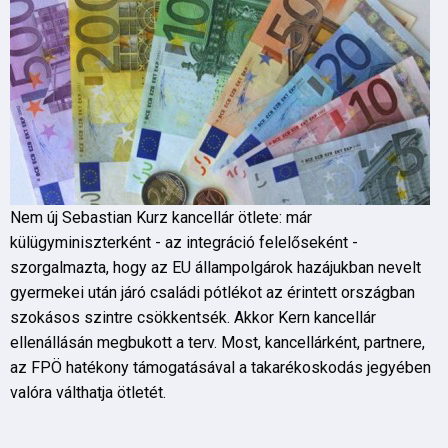
Nem új Sebastian Kurz kancellár ötlete: már
külügyminiszterként - az integráció felelőseként -
szorgalmazta, hogy az EU állampolgárok hazájukban nevelt
gyermekei után járó családi pótlékot az érintett országban
szokásos szintre csökkentsék. Akkor Kern kancellár
ellenállásán megbukott a terv. Most, kancellárként, partnere,
az FPÖ hatékony támogatásával a takarékoskodás jegyében
valóra válthatja ötletét.