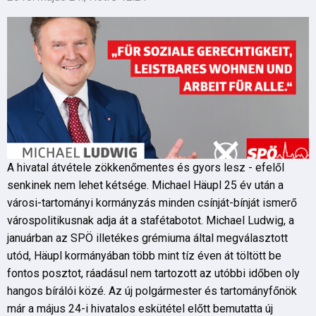
A hivatal átvétele zökkenőmentes és gyors lesz - efelől
senkinek nem lehet kétsége. Michael Häupl 25 év után a
városi-tartományi kormányzás minden csínját-bínját ismerő
várospolitikusnak adja át a stafétabotot. Michael Ludwig, a
januárban az SPÖ illetékes grémiuma által megválasztott
utód, Häupl kormányában több mint tíz éven át töltött be
fontos posztot, ráadásul nem tartozott az utóbbi időben oly
hangos bírálói közé. Az új polgármester és tartományfőnök
már a május 24-i hivatalos eskütétel előtt bemutatta új