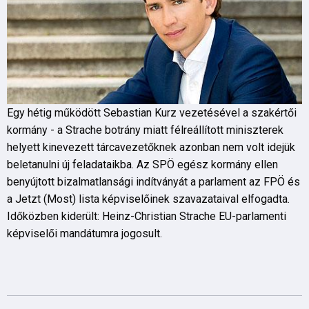
Egy hétig működött Sebastian Kurz vezetésével a szakértői
kormány - a Strache botrány miatt félreállított miniszterek
helyett kinevezett tárcavezetőknek azonban nem volt idejük
beletanulni új feladataikba. Az SPÖ egész kormány ellen
benyújtott bizalmatlansági indítványát a parlament az FPÖ és
a Jetzt (Most) lista képviselőinek szavazataival elfogadta.
Időközben kiderült: Heinz-Christian Strache EU-parlamenti
képviselői mandátumra jogosult.