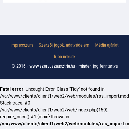
Impresszum
Szerzői jogok, adatvédelem
Média ajánlat
Írjon nekünk
© 2016 - www.szervuszausztria.hu - minden jog fenntartva
Fatal error
: Uncaught Error: Class 'Tidy' not found in
/var/www/clients/client1/web2/web/modules/rss_import.mod
Stack trace: #0
/var/www/clients/client1/web2/web/index.php(159):
require_once() #1 {main} thrown in
/var/www/clients/client1/web2/web/modules/rss_import.