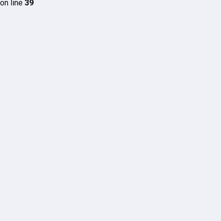
on line
39