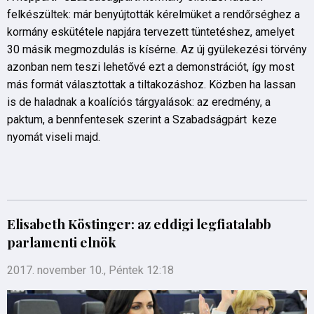
felkészültek: már benyújtották kérelmüket a rendőrséghez a
kormány eskütétele napjára tervezett tüntetéshez, amelyet
30 másik megmozdulás is kísérne. Az új gyülekezési törvény
azonban nem teszi lehetővé ezt a demonstrációt, így most
más formát választottak a tiltakozáshoz. Közben ha lassan
is de haladnak a koalíciós tárgyalások: az eredmény, a
paktum, a bennfentesek szerint a Szabadságpárt keze
nyomát viseli majd.
Elisabeth Köstinger: az eddigi legfiatalabb
parlamenti elnök
2017. november 10., Péntek 12:18