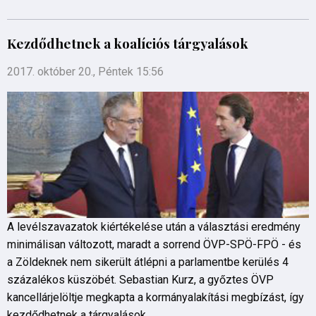
Kezdődhetnek a koalíciós tárgyalások
2017. október 20., Péntek 15:56
A levélszavazatok kiértékelése után a választási eredmény
minimálisan változott, maradt a sorrend ÖVP-SPÖ-FPÖ - és
a Zöldeknek nem sikerült átlépni a parlamentbe kerülés 4
százalékos küszöbét. Sebastian Kurz, a győztes ÖVP
kancellárjelöltje megkapta a kormányalakítási megbízást, így
kezdődhetnek a tárgyalások.