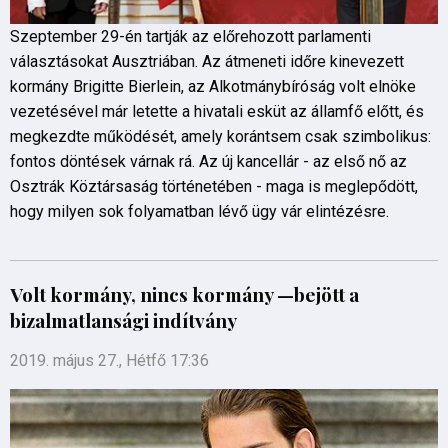
Szeptember 29-én tartják az előrehozott parlamenti
választásokat Ausztriában. Az átmeneti időre kinevezett
kormány Brigitte Bierlein, az Alkotmánybíróság volt elnöke
vezetésével már letette a hivatali esküt az államfő előtt, és
megkezdte működését, amely korántsem csak szimbolikus:
fontos döntések várnak rá. Az új kancellár - az első nő az
Osztrák Köztársaság történetében - maga is meglepődött,
hogy milyen sok folyamatban lévő ügy vár elintézésre.
Volt kormány, nincs kormány —bejött a
bizalmatlansági indítvány
2019. május 27., Hétfő 17:36