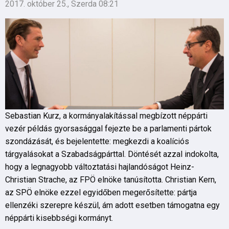
2017. október 25., Szerda 08:21
Sebastian Kurz, a kormányalakítással megbízott néppárti
vezér példás gyorsasággal fejezte be a parlamenti pártok
szondázását, és bejelentette: megkezdi a koalíciós
tárgyalásokat a Szabadságpárttal. Döntését azzal indokolta,
hogy a legnagyobb változtatási hajlandóságot Heinz-
Christian Strache, az FPÖ elnöke tanúsította. Christian Kern,
az SPÖ elnöke ezzel egyidőben megerősítette: pártja
ellenzéki szerepre készül, ám adott esetben támogatna egy
néppárti kisebbségi kormányt.