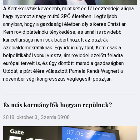
A Kern-korszak kevesebb, mint két és fél esztendeje aligha
hagy nyomot a nagy múltú SPÖ életében. Legfeljebb
annyiban, hogy a gazdasági életben oly sikeres Christian
Kern rövid pártelnöki ténykedése, és annál is rövidebb
kancellársága nem sok babért hozott az osztrák
szociáldemokratáknak. Egy ideig úgy tűnt, Kern csak a
belpolitikából vonul vissza, ám röviddel ezelőtt feladta
európai terveit is, és úgy döntött: marad a gazdaságban.
Utódát, a párt élére választott Pamela Rendi-Wagnert a
november végi kongresszus véglegesíti posztján.
És más kormányfők hogyan repülnek?
2018. október 3., Szerda 09:08