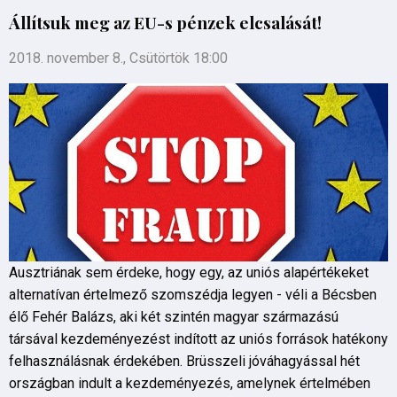
Állítsuk meg az EU-s pénzek elcsalását!
2018. november 8., Csütörtök 18:00
Ausztriának sem érdeke, hogy egy, az uniós alapértékeket
alternatívan értelmező szomszédja legyen - véli a Bécsben
élő Fehér Balázs, aki két szintén magyar származású
társával kezdeményezést indított az uniós források hatékony
felhasználásnak érdekében. Brüsszeli jóváhagyással hét
országban indult a kezdeményezés, amelynek értelmében