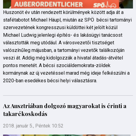
Huszonöt év után rendezett körülmények között adja át a
stafétabotot Michael Häupl, miután az SPÖ bécsi tartományi
szervezetének kongresszusi küldöttei két jelölt közül
Michael Ludwig jelenlegi építés- és lakásügyi tanácsost
választották meg utódául. A városvezetői tisztséget
valószínűleg májusban, a tartományi vezetők találkozóján
veszi át. Addig még kidolgozzák a hivatal átadás-átvétel
pontos menetét. A bécsi szociáldemokrata-zöldek
kormánynak az új vezetéssel marad még ideje felkészülni a
2020-ban esedékes bécsi helyi választásra.
Az Ausztriában dolgozó magyarokat is érinti a
takarékoskodás
2018. január 5., Péntek 10:52