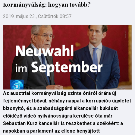
Kormányválság: hogyan tovább?
2019. május 23., Csütörtök 08:57
Az ausztriai kormányválság szinte óráról órára új
fejleménnyel bővül: néhány nappal a korrupciós ügyletet
bizonyító, és a szabadságpárti alkancellár bukását
előidéző videó nyilvánosságra kerülése óta már
Sebastian Kurz kancellár is reszkethet a székéért: a
napokban a parlament az ellene benyújtott