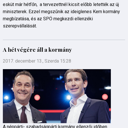
esküt már hétfőn, a tervezettnél kicsit előbb letették az új
miniszterek. Ezzel megszűnik az ideiglenes Kern kormány
megbízatása, és az SPÖ megkezdi ellenzéki
szerepvállalását.
A hét végére áll a kormány
2017. december 13., Szerda 15:28
A néppárti- szabadságpárti kormány ellenzői időben