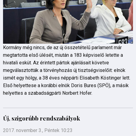
Kormány még nincs, de az új összetételű parlament már
megtartotta első ülését, miután a 183 képviselő letette a
hivatali esküt. Az érintett pártok ajánlásait követve
megválasztották a törvényhozás új tisztségviselőit: elnök
ismét egy hölgy, a 38 éves néppárti Elisabeth Köstinger lett.
Első helyettese a korábbi elnök Doris Bures (SPÖ), a másik
helyettes a szabadságpárti Norbert Hofer.
Új, szigorúbb rendszabályok
2017. november 3., Péntek 10:23