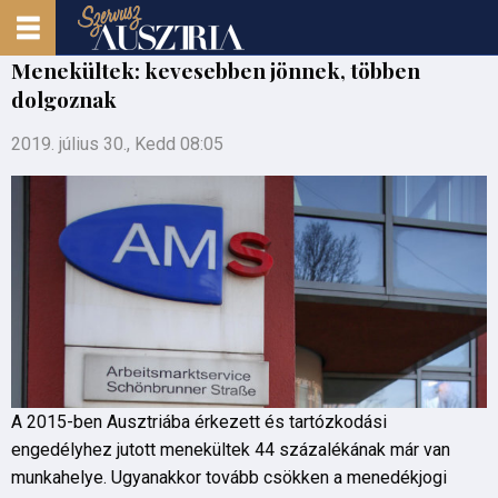
Menekültek: kevesebben jönnek, többen
dolgoznak
2019. július 30., Kedd 08:05
A 2015-ben Ausztriába érkezett és tartózkodási
engedélyhez jutott menekültek 44 százalékának már van
munkahelye. Ugyanakkor tovább csökken a menedékjogi