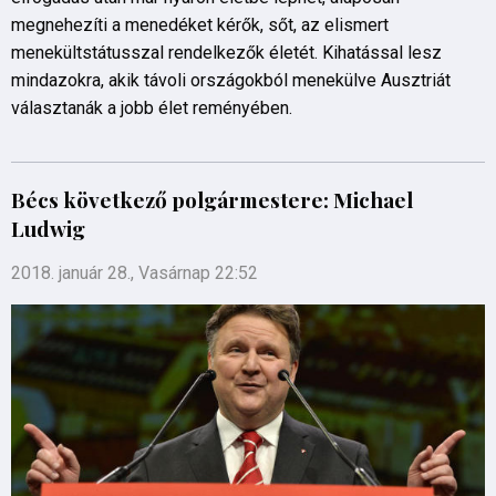
megnehezíti a menedéket kérők, sőt, az elismert
menekültstátusszal rendelkezők életét. Kihatással lesz
mindazokra, akik távoli országokból menekülve Ausztriát
választanák a jobb élet reményében.
Bécs következő polgármestere: Michael
Ludwig
2018. január 28., Vasárnap 22:52