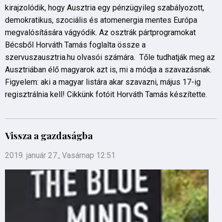
kirajzolódik, hogy Ausztria egy pénzügyileg szabályozott,
demokratikus, szociális és atomenergia mentes Európa
megvalósítására vágyódik. Az osztrák pártprogramokat
Bécsből Horváth Tamás foglalta össze a
szervuszausztria.hu olvasói számára. Tőle tudhatják meg az
Ausztriában élő magyarok azt is, mi a módja a szavazásnak.
Figyelem: aki a magyar listára akar szavazni, május 17-ig
regisztrálnia kell! Cikkünk fotóit Horváth Tamás készítette.
Vissza a gazdaságba
2019. január 27., Vasárnap 12:51