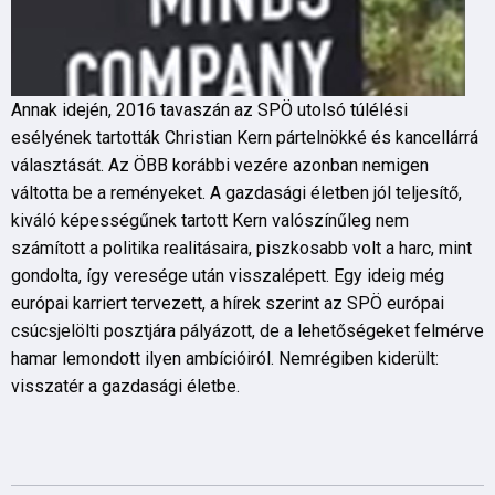
Annak idején, 2016 tavaszán az SPÖ utolsó túlélési
esélyének tartották Christian Kern pártelnökké és kancellárrá
választását. Az ÖBB korábbi vezére azonban nemigen
váltotta be a reményeket. A gazdasági életben jól teljesítő,
kiváló képességűnek tartott Kern valószínűleg nem
számított a politika realitásaira, piszkosabb volt a harc, mint
gondolta, így veresége után visszalépett. Egy ideig még
európai karriert tervezett, a hírek szerint az SPÖ európai
csúcsjelölti posztjára pályázott, de a lehetőségeket felmérve
hamar lemondott ilyen ambícióiról. Nemrégiben kiderült:
visszatér a gazdasági életbe.