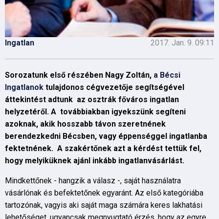
Ingatlan
2017. Jan. 9. 09:11
Sorozatunk első részében Nagy Zoltán,
a Bécsi
Ingatlanok
tulajdonos cégvezetője segítségével
áttekintést adtunk az osztrák főváros ingatlan
helyzetéről. A továbbiakban igyekszünk segíteni
azoknak, akik hosszabb távon szeretnének
berendezkedni Bécsben, vagy éppenséggel ingatlanba
fektetnének. A szakértőnek azt a kérdést tettük fel,
hogy melyiküknek ajánl inkább ingatlanvásárlást.
Mindkettőnek - hangzik a válasz -, saját használatra
vásárlónak és befektetőnek egyaránt. Az első kategóriába
tartozónak, vagyis aki saját maga számára keres lakhatási
lehetőséget, ugyancsak megnyugtató érzés, hogy az egyre