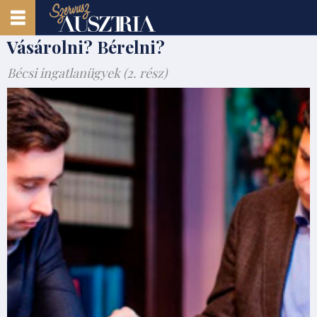
Vásárolni? Bérelni?
Bécsi ingatlanügyek (2. rész)