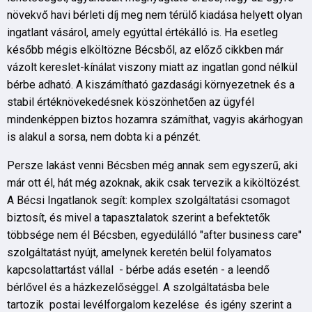
növekvő havi bérleti díj meg nem térülő kiadása helyett olyan
ingatlant vásárol, amely egyúttal értékálló is. Ha esetleg
később mégis elköltözne Bécsből, az előző cikkben már
vázolt kereslet-kínálat viszony miatt az ingatlan gond nélkül
bérbe adható. A kiszámítható gazdasági környezetnek és a
stabil értéknövekedésnek köszönhetően az ügyfél
mindenképpen biztos hozamra számíthat, vagyis akárhogyan
is alakul a sorsa, nem dobta ki a pénzét.
Persze lakást venni Bécsben még annak sem egyszerű, aki
már ott él, hát még azoknak, akik csak tervezik a kiköltözést.
A Bécsi Ingatlanok segít: komplex szolgáltatási csomagot
biztosít, és mivel a tapasztalatok szerint a befektetők
többsége nem él Bécsben, egyedülálló "after business care"
szolgáltatást nyújt, amelynek keretén belül folyamatos
kapcsolattartást vállal - bérbe adás esetén - a leendő
bérlővel és a házkezelőséggel. A szolgáltatásba bele
tartozik postai levélforgalom kezelése és igény szerint a