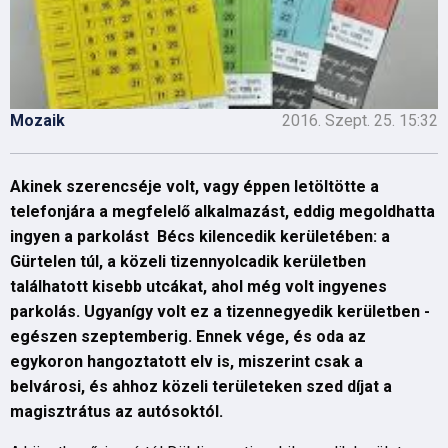
Mozaik
2016. Szept. 25. 15:32
Akinek szerencséje volt, vagy éppen letöltötte a
telefonjára a megfelelő alkalmazást, eddig megoldhatta
ingyen a parkolást Bécs kilencedik kerületében: a
Gürtelen túl, a közeli tizennyolcadik kerületben
találhatott kisebb utcákat, ahol még volt ingyenes
parkolás. Ugyanígy volt ez a tizennegyedik kerületben -
egészen szeptemberig. Ennek vége, és oda az
egykoron hangoztatott elv is, miszerint csak a
belvárosi, és ahhoz közeli területeken szed díjat a
magisztrátus az autósoktól.