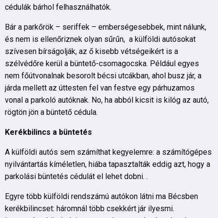
cédulák bárhol felhasználhatók.
Bár a parkőrök – seriffek – emberségesebbek, mint nálunk,
és nem is ellenőriznek olyan sűrűn, a külföldi autósokat
szívesen bírságolják, az ő kisebb vétségeikért is a
szélvédőre kerül a büntető-csomagocska. Például egyes
nem főútvonalnak besorolt bécsi utcákban, ahol busz jár, a
járda mellett az úttesten fel van festve egy párhuzamos
vonal a parkoló autóknak. No, ha abból kicsit is kilóg az autó,
rögtön jön a büntető cédula.
Kerékbilincs a büntetés
A külföldi autós sem számíthat kegyelemre: a számítógépes
nyilvántartás kíméletlen, hiába tapasztalták eddig azt, hogy a
parkolási büntetés cédulát el lehet dobni. .
Egyre több külföldi rendszámú autókon látni ma Bécsben
kerékbilincset: háromnál több csekkért jár ilyesmi.