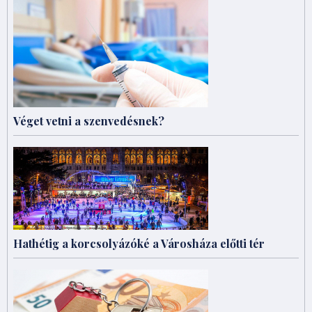
Véget vetni a szenvedésnek?
Hathétig a korcsolyázóké a Városháza előtti tér