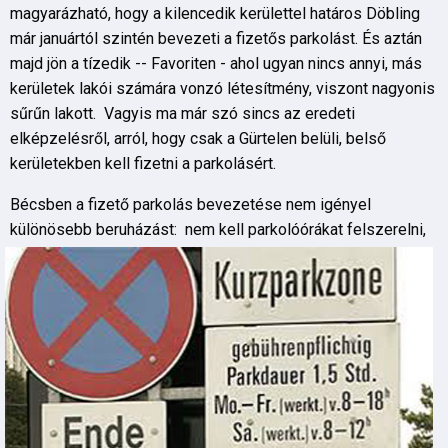
magyarázható, hogy a kilencedik kerülettel határos Döbling
már januártól szintén bevezeti a fizetős parkolást. És aztán
majd jön a tízedik -- Favoriten - ahol ugyan nincs annyi, más
kerületek lakói számára vonzó létesítmény, viszont nagyonis
sűrűn lakott. Vagyis ma már szó sincs az eredeti
elképzelésről, arról, hogy csak a Gürtelen belüli, belső
kerületekben kell fizetni a parkolásért.
Bécsben a fizető parkolás bevezetése nem igényel
különösebb beruházá
st: nem kell parkolóórákat felszerelni,