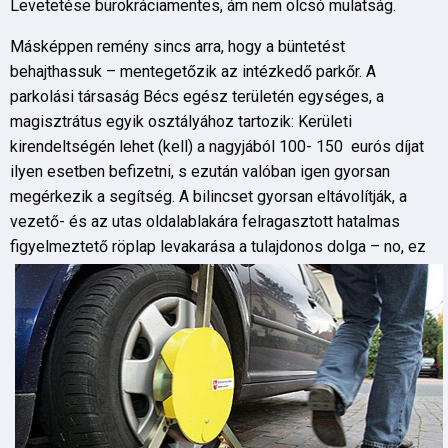
Levetetése bürokráciamentes, ám nem olcsó mulatság.
Másképpen remény sincs arra, hogy a büntetést
behajthassuk – mentegetőzik az intézkedő parkőr. A
parkolási társaság Bécs egész területén egységes, a
magisztrátus egyik osztályához tartozik: Kerületi
kirendeltségén lehet (kell) a nagyjából 100- 150 eurós díjat
ilyen esetben befizetni, s ezután valóban igen gyorsan
megérkezik a segítség. A bilincset gyorsan eltávolítják, a
vezető- és az utas oldalablakára felragasztott hatalmas
figyelmeztető röplap levakarása a tulajdonos dolga – no, ez