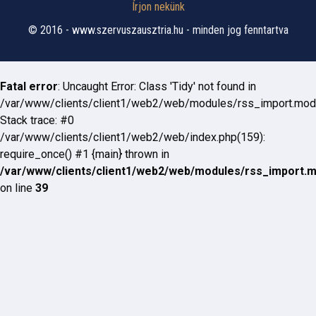
Írjon nekünk
© 2016 - www.szervuszausztria.hu - minden jog fenntartva
Fatal error
: Uncaught Error: Class 'Tidy' not found in
/var/www/clients/client1/web2/web/modules/rss_import.mod
Stack trace: #0
/var/www/clients/client1/web2/web/index.php(159):
require_once() #1 {main} thrown in
/var/www/clients/client1/web2/web/modules/rss_import.
on line
39