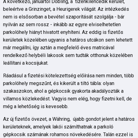
A következő, januártól Döbling, a tizenkilencedik kerület,
beleértve a Grinzinget, a Heurigerek világát. Az intézkedés
nem is elsősorban a bevétel szaporítását szolgálja - bár
nyilván az sem rossz - inkább az egyre elviselhetetlen
parkolóhely hiányt hivatott enyhíteni. Az eddig is fizetős
kerületek közelében ugyanis a határos utcákon sem lehetett
már megállni, így aztán a megfelelő éves matricával
rendelkező helybéli lakosok sem tudták otthonuk közelében
leállítani a kocsijukat.
Ráadásul a fizetési kötelezettség előírása nem minden, több
parkolóhely megszűnt, és kikerült a tiltó tábla: olyan
szakaszokon, ahol a gépkocsik gyakorta akadályozták a
villamos közlekedést. Vagyis nem elég, hogy fizetni kell, de
még a lehetőség is kevesebb.
Az új fizetős övezet, a Währing, újabb gondot jelent a határos
kerületeknek, amelyek lakói számíthatnak a parkoló
gépkocsik számának rohamos növekedésére. Talán ezzel is