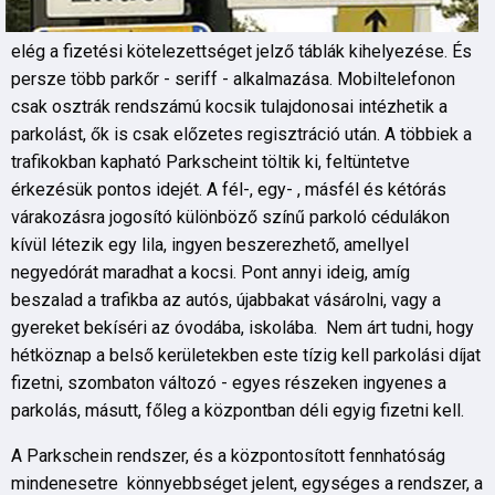
elég a fizetési kötelezettséget jelző táblák kihelyezése. És
persze több parkőr - seriff - alkalmazása. Mobiltelefonon
csak osztrák rendszámú kocsik tulajdonosai intézhetik a
parkolást, ők is csak előzetes regisztráció után. A többiek a
trafikokban kapható Parkscheint töltik ki, feltüntetve
érkezésük pontos idejét. A fél-, egy- , másfél és kétórás
várakozásra jogosító különböző színű parkoló cédulákon
kívül létezik egy lila, ingyen beszerezhető, amellyel
negyedórát maradhat a kocsi. Pont annyi ideig, amíg
beszalad a trafikba az autós, újabbakat vásárolni, vagy a
gyereket bekíséri az óvodába, iskolába. Nem árt tudni, hogy
hétköznap a belső kerületekben este tízig kell parkolási díjat
fizetni, szombaton változó - egyes részeken ingyenes a
parkolás, másutt, főleg a központban déli egyig fizetni kell.
A Parkschein rendszer, és a központosított fennhatóság
mindenesetre könnyebbséget jelent, egységes a rendszer, a