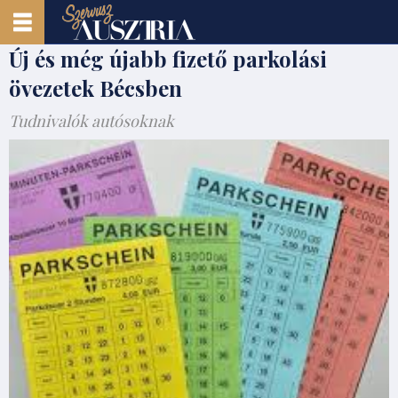
Új és még újabb fizető parkolási
övezetek Bécsben
Tudnivalók autósoknak