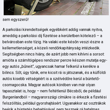
sem egyszerű!
A parkolási kirendeltségek egyébként addig vannak nyitva,
ameddig a parkolási díj fizetése a kerületben kötelező – a
belvárosban este tízig. Ha valaki este későn veszi észre a
kellemetlenséget, a közeli rendőrkapitányság intézkedik.
Segítségben nincs hiány, de azért jobb nem kihívni a sorsot:
amióta a számítógépes rendszer percre készen mutatja egy-
egy autós „bűneit”, ugyancsak hamar felkerül a kerékre a
bilincs. Sőt, úgy tűnik, erre kicsit rá is játszanak, és a külföldi
autós kisebb vétségéért is a szélvédőre kerül a büntető-
csomagocska. Magyar autósok körében van már olyan
tapasztalat is, hogy – nem feltétlenül Bécsből, de például
Burgenlandból – magyarországi címükre is érkezik a fizetési
felszólítás, például gyorshajtásért. Ugyanakkor az osztrákok
beérik a büntetés behajtásával, nem tesznek rá hatalmas