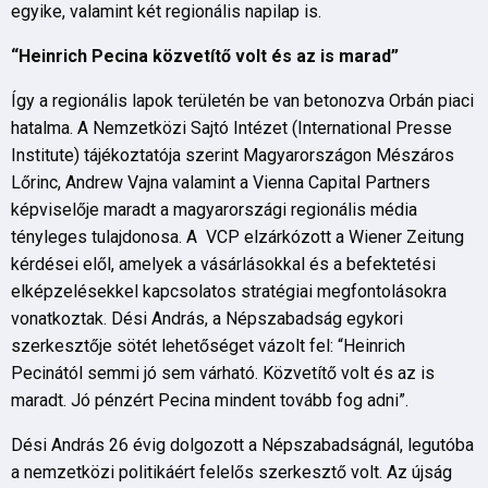
egyike, valamint két regionális napilap is.
“Heinrich Pecina közvetítő volt és az is marad”
Így a regionális lapok területén be van betonozva Orbán piaci
hatalma. A Nemzetközi Sajtó Intézet (International Presse
Institute) tájékoztatója szerint Magyarországon Mészáros
Lőrinc, Andrew Vajna valamint a Vienna Capital Partners
képviselője maradt a magyarországi regionális média
tényleges tulajdonosa. A VCP elzárkózott a Wiener Zeitung
kérdései elől, amelyek a vásárlásokkal és a befektetési
elképzelésekkel kapcsolatos stratégiai megfontolásokra
vonatkoztak. Dési András, a Népszabadság egykori
szerkesztője sötét lehetőséget vázolt fel: “Heinrich
Pecinától semmi jó sem várható. Közvetítő volt és az is
maradt. Jó pénzért Pecina mindent tovább fog adni”.
Dési András 26 évig dolgozott a Népszabadságnál, legutóba
a nemzetközi politikáért felelős szerkesztő volt. Az újság