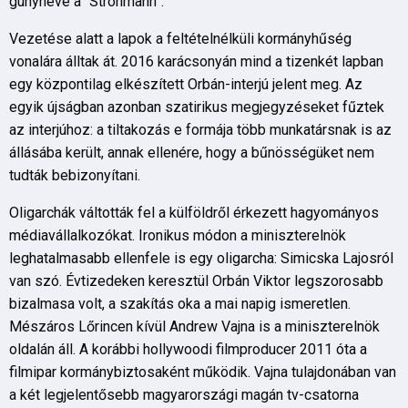
gúnyneve a “Strohmann”.
Vezetése alatt a lapok a feltételnélküli kormányhűség
vonalára álltak át. 2016 karácsonyán mind a tizenkét lapban
egy központilag elkészített Orbán-interjú jelent meg. Az
egyik újságban azonban szatirikus megjegyzéseket fűztek
az interjúhoz: a tiltakozás e formája több munkatársnak is az
állásába került, annak ellenére, hogy a bűnösségüket nem
tudták bebizonyítani.
Oligarchák váltották fel a külföldről érkezett hagyományos
médiavállalkozókat. Ironikus módon a miniszterelnök
leghatalmasabb ellenfele is egy oligarcha: Simicska Lajosról
van szó. Évtizedeken keresztül Orbán Viktor legszorosabb
bizalmasa volt, a szakítás oka a mai napig ismeretlen.
Mészáros Lőrincen kívül Andrew Vajna is a miniszterelnök
oldalán áll. A korábbi hollywoodi filmproducer 2011 óta a
filmipar kormánybiztosaként működik. Vajna tulajdonában van
a két legjelentősebb magyarországi magán tv-csatorna