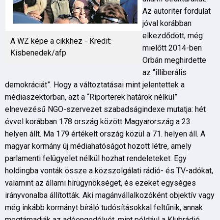
Az autoriter fordulat
jóval korábban
elkezdődött, még
A WZ képe a cikkhez - Kredit:
mielőtt 2014-ben
Kisbenedek/afp
Orbán meghirdette
az “illiberális
demokráciát”. Hogy a változtatásai mint jelentettek a
médiaszektorban, azt a “Riporterek határok nélkül”
elnevezésű NGO-szervezet szabadságindexe mutatja: hét
évvel korábban 178 ország között Magyarország a 23.
helyen állt. Ma 179 értékelt ország közül a 71. helyen áll. A
magyar kormány új médiahatóságot hozott létre, amely
parlamenti felügyelet nélkül hozhat rendeleteket. Egy
holdingba vonták össze a közszolgálati rádió- és TV-adókat,
valamint az állami hírügynökséget, és ezeket egységes
irányvonalba állították. Aki magánvállalkozóként objektív vagy
még inkább kormányt bíráló tudósításokkal feltűnik, annak
megtámadják az adóengedélyét, mint például a Klubrádió