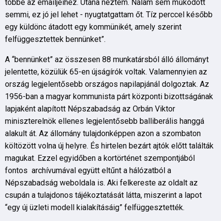
többé az emailjeihez. Utána néztem. Nálam sem működött
semmi, ez jó jel lehet - nyugtatgattam őt. Tíz perccel később
egy küldönc átadott egy kommünikét, amely szerint
felfüggesztettek bennünket”.
A “bennünket” az összesen 88 munkatársból álló állományt
jelentette, közülük 65-en újságírók voltak. Valamennyien az
ország legjelentősebb országos napilapjánál dolgoztak. Az
1956-ban a magyar kommunista párt központi bizottságának
lapjaként alapított Népszabadság az Orbán Viktor
miniszterelnök ellenes legjelentősebb balliberális hanggá
alakult át. Az állomány tulajdonképpen azon a szombaton
költözött volna új helyre. És hirtelen bezárt ajtók előtt találták
magukat. Ezzel egyidőben a kortörténet szempontjából
fontos archívumával együtt eltűnt a hálózatból a
Népszabadság weboldala is. Aki felkereste az oldalt az
csupán a tulajdonos tájékoztatását látta, miszerint a lapot
“egy új üzleti modell kialakításáig” felfüggesztették.