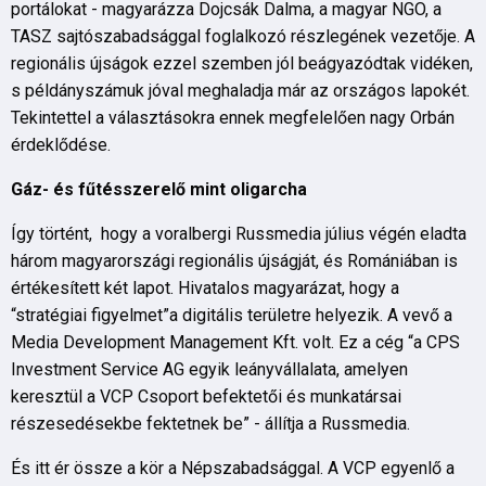
portálokat - magyarázza Dojcsák Dalma, a magyar NGO, a
TASZ sajtószabadsággal foglalkozó részlegének vezetője. A
regionális újságok ezzel szemben jól beágyazódtak vidéken,
s példányszámuk jóval meghaladja már az országos lapokét.
Tekintettel a választásokra ennek megfelelően nagy Orbán
érdeklődése.
Gáz- és fűtésszerelő mint oligarcha
Így történt, hogy a voralbergi Russmedia július végén eladta
három magyarországi regionális újságját, és Romániában is
értékesített két lapot. Hivatalos magyarázat, hogy a
“stratégiai figyelmet”a digitális területre helyezik. A vevő a
Media Development Management Kft. volt. Ez a cég “a CPS
Investment Service AG egyik leányvállalata, amelyen
keresztül a VCP Csoport befektetői és munkatársai
részesedésekbe fektetnek be” - állítja a Russmedia.
És itt ér össze a kör a Népszabadsággal. A VCP egyenlő a