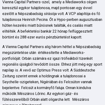
Vienna Capital Partners-szel, amely a Mediaworks cégen
keresztül egykor tulajdonosa, majd pontosan egy évvel
ezelőtt a Népszabadság sírásója volt. A VCP alapítója és fő
tulajdonosa Heinrich Pecina. Őt a Hypo-perben augusztusban
hűtlen kezelés miatt bűnösnek találták, és csalás miatt
elítélték. A befektetési bankár 22 hónap felfüggesztett
börtönt és 288 ezer eurós pénzbüntetést kapott.
A Vienna Capital Partners alig három héttel a Népszabadság
megszüntetése után értékesítette a Mediaworks-
portfolióját. Orbán számára ez igazi trófeákból tizenkét
regionális újságból tevődött össze. Ehhez jött még egy sport
napilap is. A vevő az Optimus Press volt. A Süddeutsche
Zeitung szerint ennek a holdingnak a tulajdonosai a
Seychelle-szigeteken, Nigériában és Felcsúton vannak
bejelentve. Felcsút a kormányfő faluja. Onnan kiindulva
működik Mészáros Lőrinc. Az egykori gáz- és
fűtésszerelőből Orbán alatt oligarcha lett. Mészáros