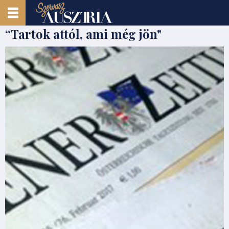
“Tartok attól, ami még jön"