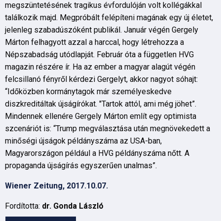
megszüntetésének tragikus évfordulóján volt kollégákkal
találkozik majd. Megpróbált felépíteni magának egy új életet,
jelenleg szabadúszóként publikál. Január végén Gergely
Márton felhagyott azzal a harccal, hogy létrehozza a
Népszabadság utódlapját. Február óta a független HVG
magazin részére ír. Ha az ember a magyar alagút végén
felcsillanó fényről kérdezi Gergelyt, akkor nagyot sóhajt:
“Időközben kormánytagok már személyeskedve
diszkreditáltak újságírókat. "Tartok attól, ami még jöhet”.
Mindennek ellenére Gergely Márton említ egy optimista
szcenáriót is: “Trump megválasztása után megnövekedett a
minőségi újságok példányszáma az USA-ban,
Magyarországon például a HVG példányszáma nőtt. A
propaganda újságírás egyszerűen unalmas”.
Wiener Zeitung, 2017.10.07.
Fordította:
dr. Gonda László