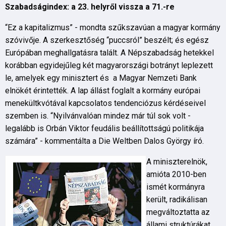
Szabadságindex: a 23. helyről vissza a 71.-re
“Ez a kapitalizmus” - mondta szűkszavúan a magyar kormány
szóvivője. A szerkesztőség “puccsról” beszélt; és egész
Európában meghallgatásra talált. A Népszabadság hetekkel
korábban egyidejűleg két magyarországi botrányt leplezett
le, amelyek egy minisztert és a Magyar Nemzeti Bank
elnökét érintették. A lap állást foglalt a kormány európai
menekültkvótával kapcsolatos tendenciózus kérdéseivel
szemben is. “Nyilvánvalóan mindez már túl sok volt -
legalább is Orbán Viktor feudális beállítottságú politikája
számára” - kommentálta a Die Weltben Dalos György író.
A miniszterelnök,
amióta 2010-ben
ismét kormányra
került, radikálisan
megváltoztatta az
állami struktúrákat.