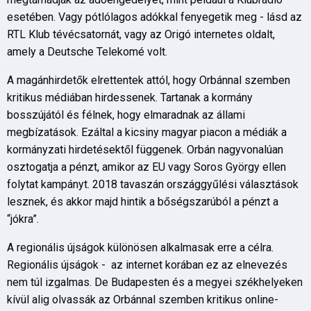
esetében. Vagy pótlólagos adókkal fenyegetik meg - lásd az
RTL Klub tévécsatornát, vagy az Origó internetes oldalt,
amely a Deutsche Telekomé volt.
A magánhirdetők elrettentek attól, hogy Orbánnal szemben
kritikus médiában hirdessenek. Tartanak a kormány
bosszújától és félnek, hogy elmaradnak az állami
megbízatások. Ezáltal a kicsiny magyar piacon a médiák a
kormányzati hirdetésektől függenek. Orbán nagyvonalúan
osztogatja a pénzt, amikor az EU vagy Soros György ellen
folytat kampányt. 2018 tavaszán országgyűlési választások
lesznek, és akkor majd hintik a bőségszarúból a pénzt a
“jókra”.
A regionális újságok különösen alkalmasak erre a célra.
Regionális újságok - az internet korában ez az elnevezés
nem túl izgalmas. De Budapesten és a megyei székhelyeken
kívül alig olvassák az Orbánnal szemben kritikus online-