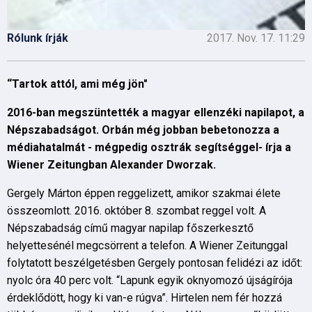
Rólunk írják
2017. Nov. 17. 11:29
“Tartok attól, ami még jön"
2016-ban megszüntették a magyar ellenzéki napilapot, a
Népszabadságot. Orbán még jobban bebetonozza a
médiahatalmát - mégpedig osztrák segítséggel- írja a
Wiener Zeitungban Alexander Dworzak.
Gergely Márton éppen reggelizett, amikor szakmai élete
összeomlott. 2016. október 8. szombat reggel volt. A
Népszabadság című magyar napilap főszerkesztő
helyettesénél megcsörrent a telefon. A Wiener Zeitunggal
folytatott beszélgetésben Gergely pontosan felidézi az időt:
nyolc óra 40 perc volt. “Lapunk egyik oknyomozó újságírója
érdeklődött, hogy ki van-e rúgva”. Hirtelen nem fér hozzá