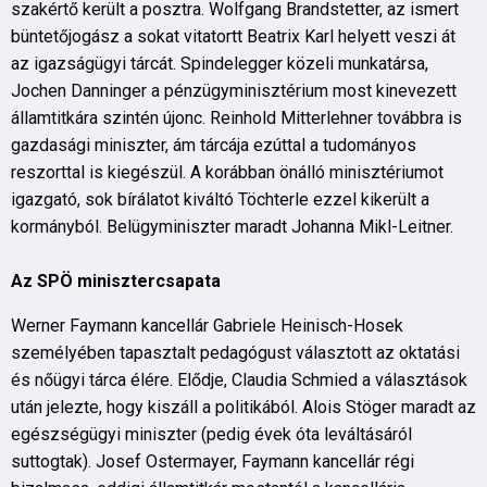
szakértő került a posztra. Wolfgang Brandstetter, az ismert
büntetőjogász a sokat vitatortt Beatrix Karl helyett veszi át
az igazságügyi tárcát. Spindelegger közeli munkatársa,
Jochen Danninger a pénzügyminisztérium most kinevezett
államtitkára szintén újonc. Reinhold Mitterlehner továbbra is
gazdasági miniszter, ám tárcája ezúttal a tudományos
reszorttal is kiegészül. A korábban önálló minisztériumot
igazgató, sok bírálatot kiváltó Töchterle ezzel kikerült a
kormányból. Belügyminiszter maradt Johanna Mikl-Leitner.
Az SPÖ minisztercsapata
Werner Faymann kancellár Gabriele Heinisch-Hosek
személyében tapasztalt pedagógust választott az oktatási
és nőügyi tárca élére. Elődje, Claudia Schmied a választások
után jelezte, hogy kiszáll a politikából. Alois Stöger maradt az
egészségügyi miniszter (pedig évek óta leváltásáról
suttogtak). Josef Ostermayer, Faymann kancellár régi