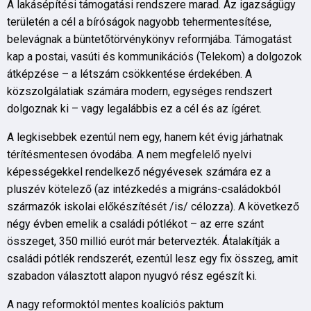
A lakásépítési támogatási rendszere marad. Az igazságügy
területén a cél a bíróságok nagyobb tehermentesítése,
belevágnak a büntetőtörvénykönyv reformjába. Támogatást
kap a postai, vasúti és kommunikációs (Telekom) a dolgozok
átképzése – a létszám csökkentése érdekében. A
közszolgálatiak számára modern, egységes rendszert
dolgoznak ki – vagy legalábbis ez a cél és az ígéret.
A legkisebbek ezentúl nem egy, hanem két évig járhatnak
térítésmentesen óvodába. A nem megfelelő nyelvi
képességekkel rendelkező négyévesek számára ez a
pluszév kötelező (az intézkedés a migráns-családokból
származók iskolai előkészítését /is/ célozza). A következő
négy évben emelik a családi pótlékot – az erre szánt
összeget, 350 millió eurót már betervezték. Átalakítják a
családi pótlék rendszerét, ezentúl lesz egy fix összeg, amit
szabadon választott alapon nyugvó rész egészít ki.
A nagy reformoktól mentes koalíciós paktum