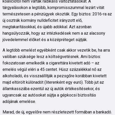
koalíciótól nem vártak radikális változtatásokat. A
tárgyalásokon a legtöbb, kompromisszummal lezárt vitát
természetesen a pénzügyek okozták. Egy biztos: 2016-ra az
új osztrák kormány nulldeficitet irányzott elő,
megtakarításokkal, és újabb adókkal. Azt azonban
hangsúlyozzák, hogy az intézkedések nem a az alacsony
jövedelemmel élőket és a középréteget sújtják.
A legtöbb emelést egyébként csak akkor vezetik be, ha arra
valóban szüksége lesz a költségvetésnek. Ami biztos:
fokozatosan emelkedik a cigarettára kivetett adó – az
emelés végül eléri a 45 centet. Húsz százalékkal nő az
alkoholadó, és visszaállítják a pezsgőre korábban kivetett
majd eltörölt különadót (literenként egy euró). Több jut az
államkasszába ezentúl az új autók értékesítésekor, és
ugyancsak az autósokat sújtja a gépkocsi biztosítás
adójának emelése.
Marad, de új, egyelőre nem részletezett formában a bankadó.