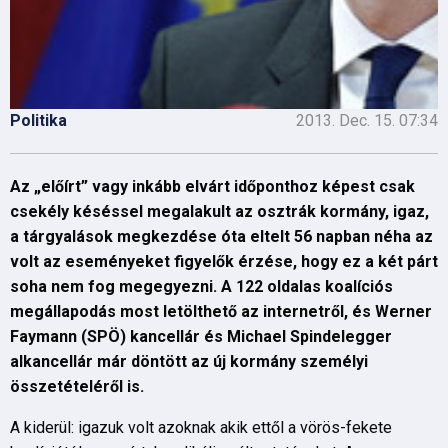
Politika
2013. Dec. 15. 07:34
Az „előírt” vagy inkább elvárt időponthoz képest csak
csekély késéssel megalakult az osztrák kormány, igaz,
a tárgyalások megkezdése óta eltelt 56 napban néha az
volt az eseményeket figyelők érzése, hogy ez a két párt
soha nem fog megegyezni. A 122 oldalas koalíciós
megállapodás most letölthető az internetről, és Werner
Faymann (SPÖ) kancellár és Michael Spindelegger
alkancellár már döntött az új kormány személyi
összetételéről is.
A kiderül: igazuk volt azoknak akik ettől a vörös-fekete