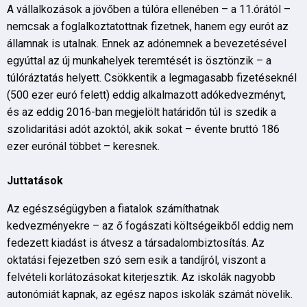
A vállalkozások a jövőben a túlóra ellenében – a 11.órától –
nemcsak a foglalkoztatottnak fizetnek, hanem egy eurót az
államnak is utalnak. Ennek az adónemnek a bevezetésével
egyúttal az új munkahelyek teremtését is ösztönzik – a
túlóráztatás helyett. Csökkentik a legmagasabb fizetéseknél
(500 ezer euró felett) eddig alkalmazott adókedvezményt,
és az eddig 2016-ban megjelölt határidőn túl is szedik a
szolidaritási adót azoktól, akik sokat – évente bruttó 186
ezer eurónál többet – keresnek.
Juttatások
Az egészségügyben a fiatalok számíthatnak
kedvezményekre – az ő fogászati költségeikből eddig nem
fedezett kiadást is átvesz a társadalombiztosítás. Az
oktatási fejezetben szó sem esik a tandíjról, viszont a
felvételi korlátozásokat kiterjesztik. Az iskolák nagyobb
autonómiát kapnak, az egész napos iskolák számát növelik.