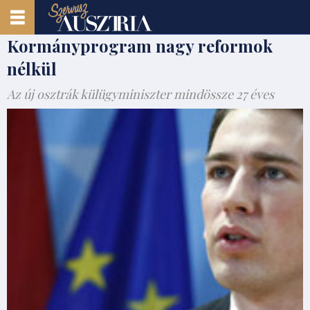
Kormányprogram nagy reformok
nélkül
Az új osztrák külügyminiszter mindössze 27 éves