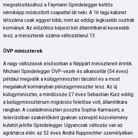
megvalósításához a Faymann-Spindelegger kettős
némiképp módosított csapattal lát neki. A 16 tagú kabinet
létszáma csak eggyel több, mint az eddigi legkisebb osztrák
kormányé. Az előzőhöz képest két államtitkárral kevesebb
lesz, a miniszterek száma változatlanul 13.
ÖVP miniszterek
A nagy változások elsősorban a Néppárt minisztereit érintik.
Michael Spindelegger ÖVP-vezér és alkancellár (54 éves)
például megválik a külügyminiszteri tárcától és a most
megalakult kormányban pénzügyminiszter lesz. Az új
külügyminiszter, a mindössze 27 éves Sebastian Kurz eddig
a belügyminisztérium migrációs felelőse volt, államtitkára
rangban. A családminiszteri posztra Sophie Karmasint, a
televízióban szakértőként gyakran szereplő közvélemény
kutatót jelölte Spindelegger. Ugyancsak változás van az
agrártárca élén: az 52 éves Andrä Rupprechter személyében