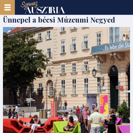
Ünnepel a bécsi Múzeumi Negyed