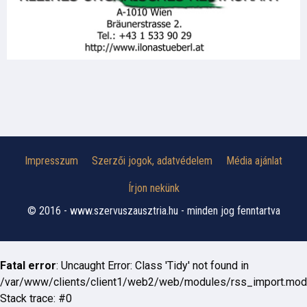
Impresszum
Szerzői jogok, adatvédelem
Média ajánlat
Írjon nekünk
© 2016 - www.szervuszausztria.hu - minden jog fenntartva
Fatal error
: Uncaught Error: Class 'Tidy' not found in
/var/www/clients/client1/web2/web/modules/rss_import.mod
Stack trace: #0