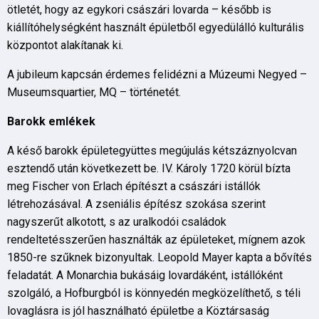
ötletét, hogy az egykori császári lovarda – később is
kiállítóhelységként használt épületből egyedülálló kulturális
központot alakítanak ki.
A jubileum kapcsán érdemes felidézni a Múzeumi Negyed –
Museumsquartier, MQ – történetét.
Barokk emlékek
A késő barokk épületegyüttes megújulás kétszáznyolcvan
esztendő után következett be. IV. Károly 1720 körül bízta
meg Fischer von Erlach építészt a császári istállók
létrehozásával. A zseniális építész szokása szerint
nagyszerűt alkotott, s az uralkodói családok
rendeltetésszerűen használták az épületeket, mígnem azok
1850-re szűknek bizonyultak. Leopold Mayer kapta a bővítés
feladatát. A Monarchia bukásáig lovardáként, istállóként
szolgáló, a Hofburgból is könnyedén megközelíthető, s téli
lovaglásra is jól használható épületbe a Köztársaság