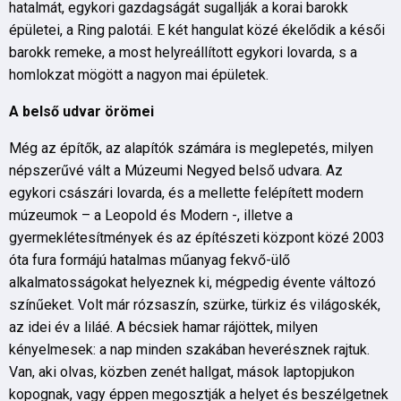
hatalmát, egykori gazdagságát sugallják a korai barokk
épületei, a Ring palotái. E két hangulat közé ékelődik a késői
barokk remeke, a most helyreállított egykori lovarda, s a
homlokzat mögött a nagyon mai épületek.
A belső udvar örömei
Még az építők, az alapítók számára is meglepetés, milyen
népszerűvé vált a Múzeumi Negyed belső udvara. Az
egykori császári lovarda, és a mellette felépített modern
múzeumok – a Leopold és Modern -, illetve a
gyermeklétesítmények és az építészeti központ közé 2003
óta fura formájú hatalmas műanyag fekvő-ülő
alkalmatosságokat helyeznek ki, mégpedig évente változó
színűeket. Volt már rózsaszín, szürke, türkiz és világoskék,
az idei év a liláé. A bécsiek hamar rájöttek, milyen
kényelmesek: a nap minden szakában heverésznek rajtuk.
Van, aki olvas, közben zenét hallgat, mások laptopjukon
kopognak, vagy éppen megosztják a helyet és beszélgetnek