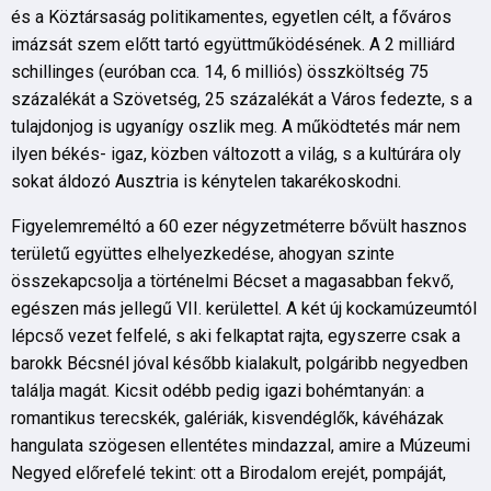
és a Köztársaság politikamentes, egyetlen célt, a főváros
imázsát szem előtt tartó együttműködésének. A 2 milliárd
schillinges (euróban cca. 14, 6 milliós) összköltség 75
százalékát a Szövetség, 25 százalékát a Város fedezte, s a
tulajdonjog is ugyanígy oszlik meg. A működtetés már nem
ilyen békés- igaz, közben változott a világ, s a kultúrára oly
sokat áldozó Ausztria is kénytelen takarékoskodni.
Figyelemreméltó a 60 ezer négyzetméterre bővült hasznos
területű együttes elhelyezkedése, ahogyan szinte
összekapcsolja a történelmi Bécset a magasabban fekvő,
egészen más jellegű VII. kerülettel. A két új kockamúzeumtól
lépcső vezet felfelé, s aki felkaptat rajta, egyszerre csak a
barokk Bécsnél jóval később kialakult, polgáribb negyedben
találja magát. Kicsit odébb pedig igazi bohémtanyán: a
romantikus terecskék, galériák, kisvendéglők, kávéházak
hangulata szögesen ellentétes mindazzal, amire a Múzeumi
Negyed előrefelé tekint: ott a Birodalom erejét, pompáját,