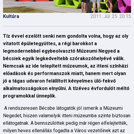
Kultúra
2011. Júl. 25. 20:15
Tíz évvel ezelőtt senki nem gondolta volna, hogy az oly
vitatott épületegyüttes, a régi barokkot a
legmodernebbel egybeolvasztó Múzeumi Negyed a
bécsiek egyik legkedveltebb szórakozóhelyévé válik.
Nemcsak az ide telepített múzeumok, az itteni színházi
előadások és performanszok miatt, hanem mert olyan
jó a tágas udvaron felállított kényelmes ülő-fekvő
alkalmatosságokon elnyúlni. A tízéves évfordulót méltó
programokkal ünneplik.
A rendszeresen Bécsbe látogatók jól ismerik a Múzeumi
Negedet, hiszen valamelyik itteni múzeumba szinte biztosan
ellátogatnak. A bennszülöttek pedig már régen elfelejtették,
milyen heves ellenállás fogadta a Város vezetőinek azt az