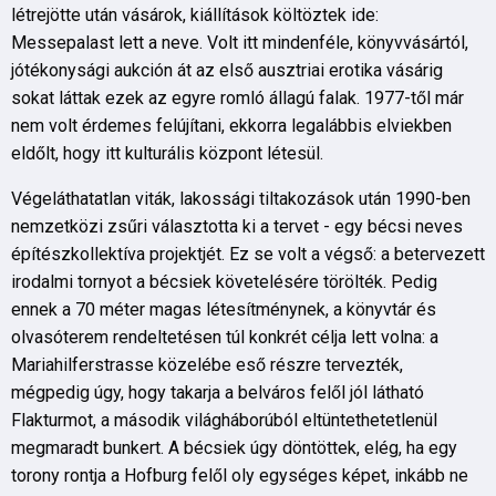
létrejötte után vásárok, kiállítások költöztek ide:
Messepalast lett a neve. Volt itt mindenféle, könyvvásártól,
jótékonysági aukción át az első ausztriai erotika vásárig
sokat láttak ezek az egyre romló állagú falak. 1977-től már
nem volt érdemes felújítani, ekkorra legalábbis elviekben
eldőlt, hogy itt kulturális központ létesül.
Végeláthatatlan viták, lakossági tiltakozások után 1990-ben
nemzetközi zsűri választotta ki a tervet - egy bécsi neves
építészkollektíva projektjét. Ez se volt a végső: a betervezett
irodalmi tornyot a bécsiek követelésére törölték. Pedig
ennek a 70 méter magas létesítménynek, a könyvtár és
olvasóterem rendeltetésen túl konkrét célja lett volna: a
Mariahilferstrasse közelébe eső részre tervezték,
mégpedig úgy, hogy takarja a belváros felől jól látható
Flakturmot, a második világháborúból eltüntethetetlenül
megmaradt bunkert. A bécsiek úgy döntöttek, elég, ha egy
torony rontja a Hofburg felől oly egységes képet, inkább ne