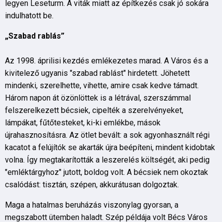
legyen Leseturm. A viták miatt az építkezés csak jó sokára
indulhatott be.
„Szabad rablás”
Az 1998. áprilisi kezdés emlékezetes marad. A Város és a
kivitelező ugyanis "szabad rablást" hirdetett. Jöhetett
mindenki, szerelhette, vihette, amire csak kedve támadt.
Három napon át özönlöttek is a létrával, szerszámmal
felszerelkezett bécsiek, cipelték a szerelvényeket,
lámpákat, fűtőtesteket, ki-ki emlékbe, mások
újrahasznosításra. Az ötlet bevált: a sok agyonhasznált régi
kacatot a felújítók se akarták újra beépíteni, mindent kidobtak
volna. Így megtakarították a leszerelés költségét, aki pedig
"emléktárgyhoz" jutott, boldog volt. A bécsiek nem okoztak
csalódást: tisztán, szépen, akkurátusan dolgoztak.
Maga a hatalmas beruházás viszonylag gyorsan, a
megszabott ütemben haladt. Szép példája volt Bécs Város