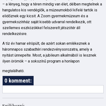
– a lényeg, hogy a téren mindig van élet, délben megtelnek a
hangulatos kis vendéglők, a múzeumokból kifelé tartók is
elidőznek egy kicsit. A Zoom gyermekmúzeum és a
gyermekszínház saját kisebb udvarral rendelkezik, ott
szellemes eszközökkel felszerelt játszótér áll
rendelkezésre.
A tíz év hamar elröpült, de azért sokan emlékeznek a
háromnapos szabadtéri rendezvénysorozatra, amely a
nyitást ünnepelte. Most, a jubileum alkalmából is lesznek
ilyen örömök – a sokszínű program a honlapon
megtalálható.
0 komment:
Szólj hozzá: