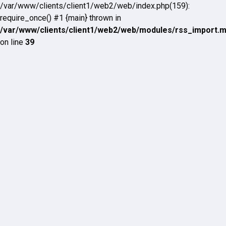
/var/www/clients/client1/web2/web/index.php(159):
require_once() #1 {main} thrown in
/var/www/clients/client1/web2/web/modules/rss_import.
on line
39