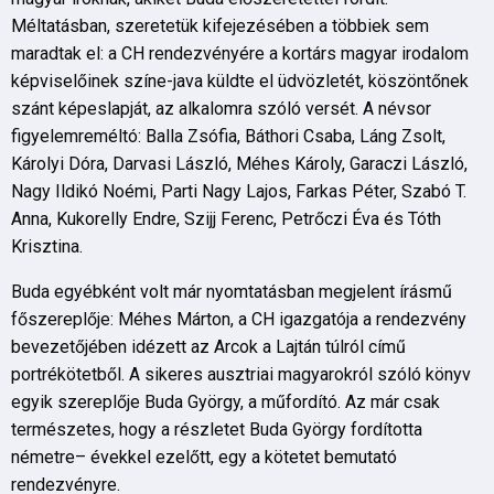
Méltatásban, szeretetük kifejezésében a többiek sem
maradtak el: a CH rendezvényére a kortárs magyar irodalom
képviselőinek színe-java küldte el üdvözletét, köszöntőnek
szánt képeslapját, az alkalomra szóló versét. A névsor
figyelemreméltó: Balla Zsófia, Báthori Csaba, Láng Zsolt,
Károlyi Dóra, Darvasi László, Méhes Károly, Garaczi László,
Nagy Ildikó Noémi, Parti Nagy Lajos, Farkas Péter, Szabó T.
Anna, Kukorelly Endre, Szijj Ferenc, Petrőczi Éva és Tóth
Krisztina.
Buda egyébként volt már nyomtatásban megjelent írásmű
főszereplője: Méhes Márton, a CH igazgatója a rendezvény
bevezetőjében idézett az Arcok a Lajtán túlról című
portrékötetből. A sikeres ausztriai magyarokról szóló könyv
egyik szereplője Buda György, a műfordító. Az már csak
természetes, hogy a részletet Buda György fordította
németre– évekkel ezelőtt, egy a kötetet bemutató
rendezvényre.