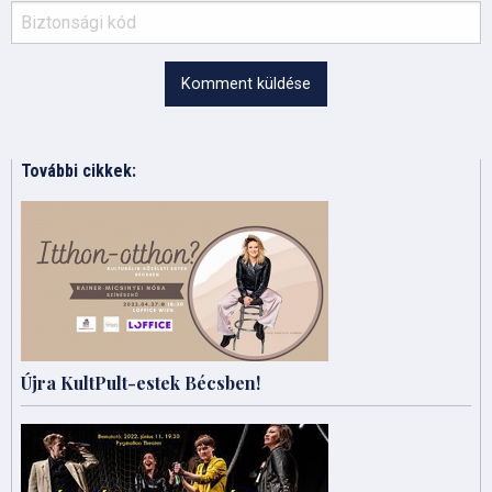
Komment küldése
További cikkek:
Újra KultPult-estek Bécsben!