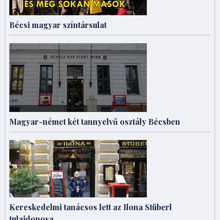
Bécsi magyar színtársulat
Magyar-német két tannyelvű osztály Bécsben
Kereskedelmi tanácsos lett az Ilona Stüberl
tulajdonosa