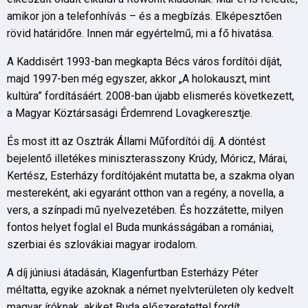
amikor jön a telefonhívás – és a megbízás. Elképesztően
rövid határidőre. Innen már egyértelmű, mi a fő hivatása.
A Kaddisért 1993-ban megkapta Bécs város fordítói díját,
majd 1997-ben még egyszer, akkor „A holokauszt, mint
kultúra” fordításáért. 2008-ban újabb elismerés következett,
a Magyar Köztársasági Érdemrend Lovagkeresztje.
És most itt az Osztrák Állami Műfordítói díj. A döntést
bejelentő illetékes miniszterasszony Krúdy, Móricz, Márai,
Kertész, Esterházy fordítójaként mutatta be, a szakma olyan
mestereként, aki egyaránt otthon van a regény, a novella, a
vers, a színpadi mű nyelvezetében. És hozzátette, milyen
fontos helyet foglal el Buda munkásságában a romániai,
szerbiai és szlovákiai magyar irodalom.
A díj júniusi átadásán, Klagenfurtban Esterházy Péter
méltatta, egyike azoknak a német nyelvterületen oly kedvelt
magyar íróknak, akiket Buda előszeretettel fordít.