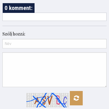
0 komment:
Szólj hozzá: