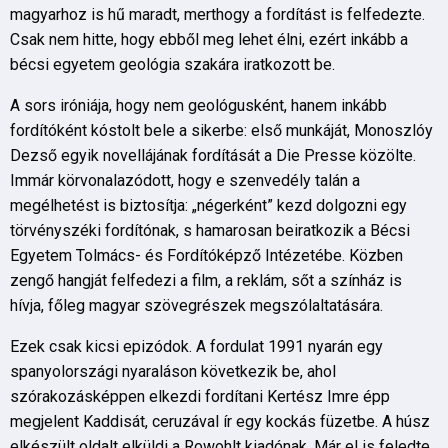
magyarhoz is hű maradt, merthogy a fordítást is felfedezte.
Csak nem hitte, hogy ebből meg lehet élni, ezért inkább a
bécsi egyetem geológia szakára iratkozott be.
A sors iróniája, hogy nem geológusként, hanem inkább
fordítóként kóstolt bele a sikerbe: első munkáját, Monoszlóy
Dezső egyik novellájának fordítását a Die Presse közölte.
Immár körvonalazódott, hogy e szenvedély talán a
megélhetést is biztosítja: „négerként” kezd dolgozni egy
törvényszéki fordítónak, s hamarosan beiratkozik a Bécsi
Egyetem Tolmács- és Fordítóképző Intézetébe. Közben
zengő hangját felfedezi a film, a reklám, sőt a színház is
hívja, főleg magyar szövegrészek megszólaltatására.
Ezek csak kicsi epizódok. A fordulat 1991 nyarán egy
spanyolországi nyaraláson következik be, ahol
szórakozásképpen elkezdi fordítani Kertész Imre épp
megjelent Kaddisát, ceruzával ír egy kockás füzetbe. A húsz
elkészült oldalt elküldi a Rowohlt kiadónak. Már el is feledte,