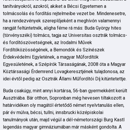
tanítványokról, azokról, akiket a Bécsi Egyetemen a
tolmácsolás és fordítás rejtelmeibe vezet be. Mindenesetre,
ha a rendezvények szereplőjeként a meghívón valamennyi
rangját feltüntetnék, aligha férne rá más: Buda György hites
(törvényszéki) tolmács, tagja az Universitas osztrák tolmács-
és fordítószövetségnek, az Irodalmi Művek
Fordítóközösségének, a Bemondók és Színészek
Érdekvédelmi Egyletének, a magyar Műfordítók
Egyesületének, a Szépírók Társaságának, 2008 óta a Magyar
Köztársasági Érdemrend Lovagkeresztjének tulajdonosa, az
idei évtől pedig az Osztrák Állami Műfordítói Díj kitüntetettje.
Buda csakúgy, mint annyi kortársa, 56-ban gyermekként került
Ausztriába. Bár otthon, Sopronban még hevesen tiltakozott a
határvidéken oly magától értetődő német nyelvtanulás ellen,
pár év múlva, bécsi, tullni, innsbrucki középiskolai
tanulmányok után, majd végül a dél-németországi Burg Kastl
legendás magyar gimnáziumában már másként gondolta. A