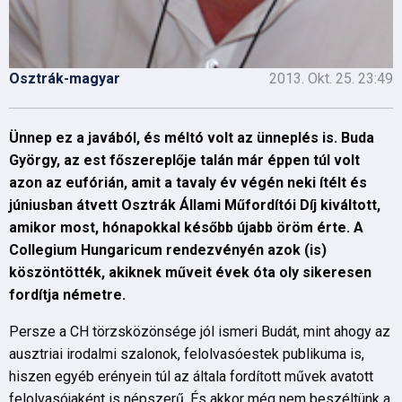
Osztrák-magyar
2013. Okt. 25. 23:49
Ünnep ez a javából, és méltó volt az ünneplés is. Buda
György, az est főszereplője talán már éppen túl volt
azon az eufórián, amit a tavaly év végén neki ítélt és
júniusban átvett Osztrák Állami Műfordítói Díj kiváltott,
amikor most, hónapokkal később újabb öröm érte. A
Collegium Hungaricum rendezvényén azok (is)
köszöntötték, akiknek műveit évek óta oly sikeresen
fordítja németre.
Persze a CH törzsközönsége jól ismeri Budát, mint ahogy az
ausztriai irodalmi szalonok, felolvasóestek publikuma is,
hiszen egyéb erényein túl az általa fordított művek avatott
felolvasójaként is népszerű. És akkor még nem beszéltünk a