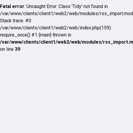
Fatal error
: Uncaught Error: Class 'Tidy' not found in
/var/www/clients/client1/web2/web/modules/rss_import.mod
Stack trace: #0
/var/www/clients/client1/web2/web/index.php(159):
require_once() #1 {main} thrown in
/var/www/clients/client1/web2/web/modules/rss_import.
on line
39