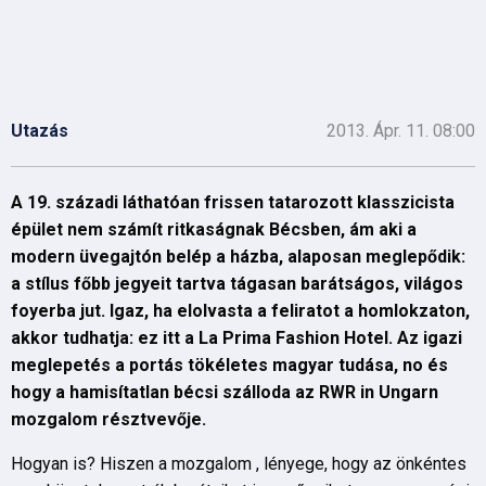
Utazás
2013. Ápr. 11. 08:00
A 19. századi láthatóan frissen tatarozott klasszicista
épület nem számít ritkaságnak Bécsben, ám aki a
modern üvegajtón belép a házba, alaposan meglepődik:
a stílus főbb jegyeit tartva tágasan barátságos, világos
foyerba jut. Igaz, ha elolvasta a feliratot a homlokzaton,
akkor tudhatja: ez itt a La Prima Fashion Hotel. Az igazi
meglepetés a portás tökéletes magyar tudása, no és
hogy a hamisítatlan bécsi szálloda az RWR in Ungarn
mozgalom résztvevője.
Hogyan is? Hiszen a mozgalom , lényege, hogy az önkéntes