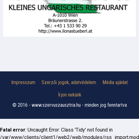
Impresszum
Szerzői jogok, adatvédelem
Média ajánlat
Írjon nekünk
© 2016 - www.szervuszausztria.hu - minden jog fenntartva
Fatal error
: Uncaught Error: Class 'Tidy' not found in
/var/www/clients/client1/web2/web/modules/rss_import.mod