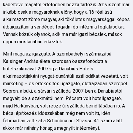
kábeltévé magától értetődően hozzá tartozik. Az viszont már
inkább csak a magyaroknak előny, hogy a 16 főállású
alkalmazott zöme magyar, aki tökéletes magyarsággal képes
útbaigazítani a vendéget, fogadni és intézni a foglalásokat.
Vannak köztük olyanok, akik ma már igazi bécsiek, mások
éppen mostanában érkeztek.
Mint maga az igazgató. A szombathelyi származású
Kaisinger András élete szorosan összefonódott a
hotelszakmával, 2007-ig a Danubius Hotels
alkalmazottjaként nyugat-dunántúli szállodákat vezetett, volt
marketing – és értékesítési igazgató, életrajzában szerepel
Sopron, a büki, a sárvári szálloda. 2007-ben a Danubiustól
megvált, de a szakmától nem: Pécsett volt hoteligazgató,
majd Harkányban, volt része új szálloda beindításában is. A
bécsi építkezés időszakában még nem volt itt, idén
februárban vette át a Schönbrunner Strasse 41 szám alatt
akkor már néhány hónapja megnyílt intézményt.