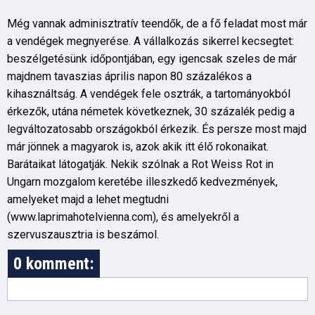
Még vannak adminisztratív teendők, de a fő feladat most már
a vendégek megnyerése. A vállalkozás sikerrel kecsegtet:
beszélgetésünk időpontjában, egy igencsak szeles de már
majdnem tavaszias április napon 80 százalékos a
kihasználtság. A vendégek fele osztrák, a tartományokból
érkezők, utána németek következnek, 30 százalék pedig a
legváltozatosabb országokból érkezik. És persze most majd
már jönnek a magyarok is, azok akik itt élő rokonaikat.
Barátaikat látogatják. Nekik szólnak a Rot Weiss Rot in
Ungarn mozgalom keretébe illeszkedő kedvezmények,
amelyeket majd a lehet megtudni
(www.laprimahotelvienna.com), és amelyekről a
szervuszausztria is beszámol.
0 komment: