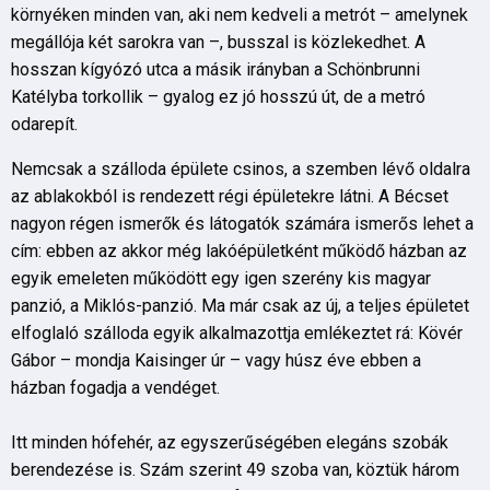
környéken minden van, aki nem kedveli a metrót – amelynek
megállója két sarokra van –, busszal is közlekedhet. A
hosszan kígyózó utca a másik irányban a Schönbrunni
Katélyba torkollik – gyalog ez jó hosszú út, de a metró
odarepít.
Nemcsak a szálloda épülete csinos, a szemben lévő oldalra
az ablakokból is rendezett régi épületekre látni. A Bécset
nagyon régen ismerők és látogatók számára ismerős lehet a
cím: ebben az akkor még lakóépületként működő házban az
egyik emeleten működött egy igen szerény kis magyar
panzió, a Miklós-panzió. Ma már csak az új, a teljes épületet
elfoglaló szálloda egyik alkalmazottja emlékeztet rá: Kövér
Gábor – mondja Kaisinger úr – vagy húsz éve ebben a
házban fogadja a vendéget.
Itt minden hófehér, az egyszerűségében elegáns szobák
berendezése is. Szám szerint 49 szoba van, köztük három