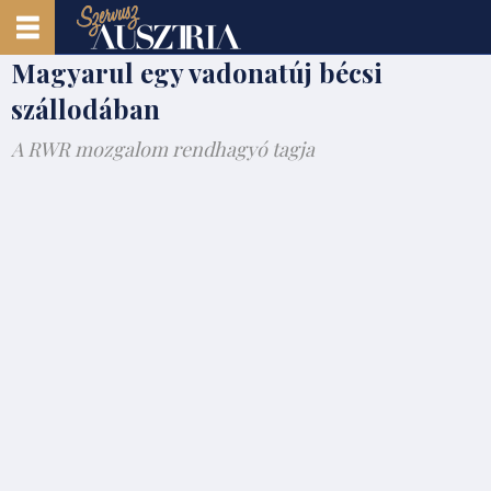
Magyarul egy vadonatúj bécsi
szállodában
A RWR mozgalom rendhagyó tagja