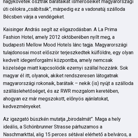
nagykövetek osztrák barátaikat ismerőseiket magyarországi
úti célokra „csábítsák”, márpedig ez a vadonatúj szálloda
Bécsben várja a vendégeket.
Kaisinger András segít az eligazodásban. A La Prima
Fashion Hotel, amely 2012 októberében nyílt meg, a
budapesti Mellow Mood Hotels lánc tagja. Magyarországi
tulajdonosai most először terjeszkedtek külföldre, egy olyan
kedvelt idegenforgalmi központba, amely nemcsak
közelsége miatt kapcsolódik ezernyi szállal hozzánk. Sok
magyar él itt, olyanok, akiket rendszeresen látogatnak
magyarországi rokonaik, barátaik – nekik (is) nyújt a szálloda
szálláslehetőséget, és az RWR mozgalom keretében,
ahogyan ez már megszokott, előnyös ajánlatokat,
kedvezményeket.
Az igazgató büszkén mutatja „birodalmát”. Maga a hely
ideális, a Schönbrunner Strasse párhuzamos a
Naschmarkttal, alig 15 perces sétával elérhető a belváros, a