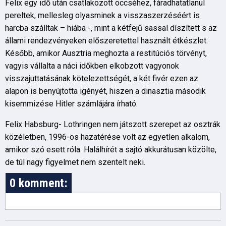
Felix egy idő után csatlakozott öccséhez, fáradhatatlanul
pereltek, mellesleg olyasminek a visszaszerzéséért is
harcba szálltak – hiába -, mint a kétfejű sassal díszített s az
állami rendezvényeken előszeretettel használt étkészlet.
Később, amikor Ausztria meghozta a restitúciós törvényt,
vagyis vállalta a náci időkben elkobzott vagyonok
visszajuttatásának kötelezettségét, a két fivér ezen az
alapon is benyújtotta igényét, hiszen a dinasztia második
kisemmizése Hitler számlájára írható.
Felix Habsburg- Lothringen nem játszott szerepet az osztrák
közéletben, 1996-os hazatérése volt az egyetlen alkalom,
amikor szó esett róla. Halálhírét a sajtó akkurátusan közölte,
de túl nagy figyelmet nem szentelt neki.
0 komment: