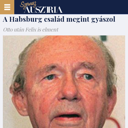
A Habsburg család megint gyászol
Otto után Felix is elment