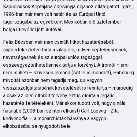
Kapucinusok Kriptájába édesanyja sírjához ellátogatott. Igaz,
1996-ban már nem volt határ, és az Európai Unió
tagországába az egyébként Mexikóban élő üzletember
belga útlevéllel jött, autóval.
Felix Bécsben már nem csinált titkot hazatéréséből,
sajtóértekezleten tárta a világ elé, milyen képtelenségnek,
nevetségesnek és az európai uniós tagsággal
összeegyeztethetetlennek tartja a törvényt. A trónról – ami
nem is illeti – szívesen lemond (sőt le is mondott), Habsburg
mivoltát azonban nem tagadja meg, s a vagyon
visszaszolgáltatásának követelését is fenntartja – márpedig
a csak az idén eltörölt törvény ezt is előírta a legális
hazatérés feltételeként. Már akkor tudott volt, hogy a nála
fiatalabb (2008-ban szintén elhunyt) Carl Ludwig - Zita
kedvenc fia –, a monarchisták bálványa a vagyon
elkobzásába se nyugodott bele.