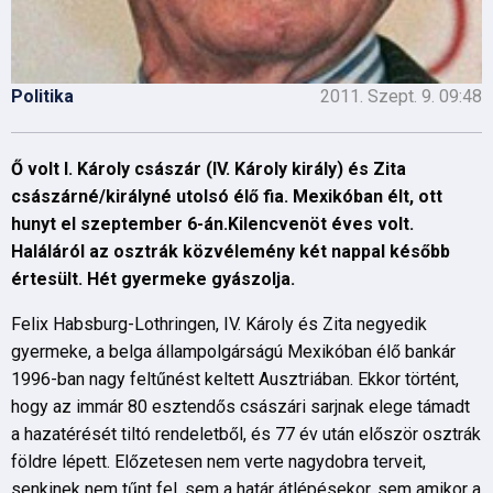
Politika
2011. Szept. 9. 09:48
Ő volt I. Károly császár (IV. Károly király) és Zita
császárné/királyné utolsó élő fia. Mexikóban élt, ott
hunyt el szeptember 6-án.Kilencvenöt éves volt.
Haláláról az osztrák közvélemény két nappal később
értesült. Hét gyermeke gyászolja.
Felix Habsburg-Lothringen, IV. Károly és Zita negyedik
gyermeke, a belga állampolgárságú Mexikóban élő bankár
1996-ban nagy feltűnést keltett Ausztriában. Ekkor történt,
hogy az immár 80 esztendős császári sarjnak elege támadt
a hazatérését tiltó rendeletből, és 77 év után először osztrák
földre lépett. Előzetesen nem verte nagydobra terveit,
senkinek nem tűnt fel, sem a határ átlépésekor, sem amikor a