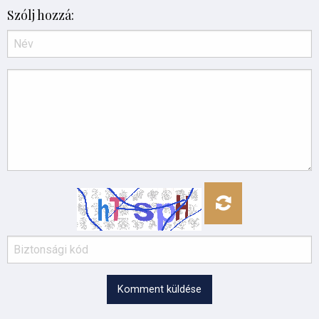
Szólj hozzá:
Komment küldése