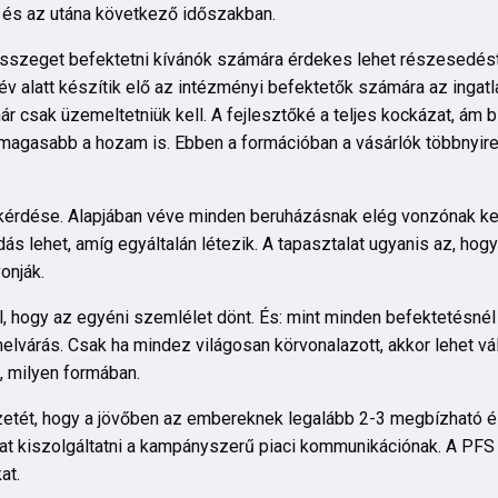
n és az utána következő időszakban.
 összeget befektetni kívánók számára érdekes lehet részesedés
 év alatt készítik elő az intézményi befektetők számára az ingat
r csak üzemeltetniük kell. A fejlesztőké a teljes kockázat, ám 
agasabb a hozam is. Ebben a formációban a vásárlók többnyire
 kérdése. Alapjában véve minden beruházásnak elég vonzónak kel
ás lehet, amíg egyáltalán létezik. A tapasztalat ugyanis az, hogy
onják.
hogy az egyéni szemlélet dönt. És: mint minden befektetésnél i
elvárás. Csak ha mindez világosan körvonalazott, akkor lehet vá
n, milyen formában.
nézetét, hogy a jövőben az embereknek legalább 2-3 megbízható
at kiszolgáltatni a kampányszerű piaci kommunikációnak. A PFS
at.