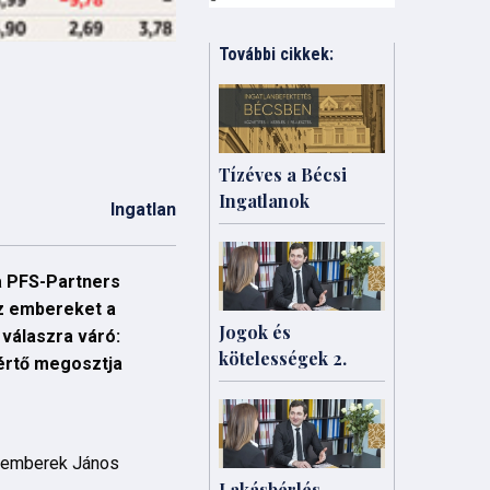
További cikkek:
Tízéves a Bécsi
Ingatlanok
Ingatlan
a PFS-Partners
az embereket a
Jogok és
 válaszra váró:
kötelességek 2.
kértő megosztja
z emberek János
Lakásbérlés