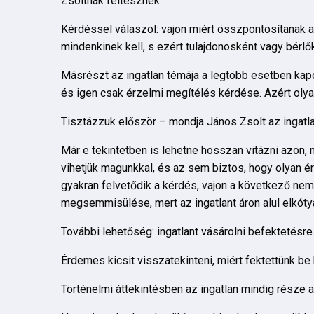
Zsoltnak feltesznek.
Kérdéssel válaszol: vajon miért összpontosítanak a
mindenkinek kell, s ezért tulajdonosként vagy bér
Másrészt az ingatlan témája a legtöbb esetben ka
és igen csak érzelmi megítélés kérdése. Azért olya
Tisztázzuk először – mondja János Zsolt az ingatlan
Már e tekintetben is lehetne hosszan vitázni azon, 
vihetjük magunkkal, és az sem biztos, hogy olyan ért
gyakran felvetődik a kérdés, vajon a következő nem
megsemmisülése, mert az ingatlant áron alul elkótyav
További lehetőség: ingatlant vásárolni befektetés
Érdemes kicsit visszatekinteni, miért fektettünk be
Történelmi áttekintésben az ingatlan mindig része a