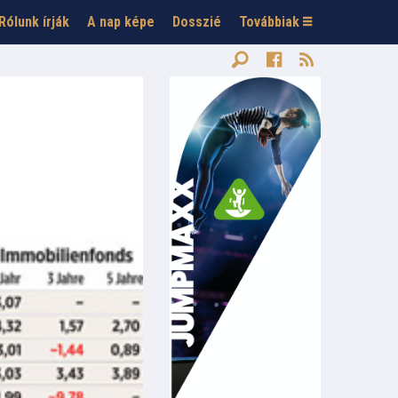
Rólunk írják
A nap képe
Dosszié
Továbbiak