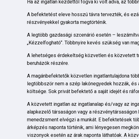
Ha az ingatlan kezdettől fogva ki volt adva, az többn
A befektetést eleve hosszú távra tervezték, és ezál
részvényekkel gyakorta megtörténik.
A legtöbb gazdasági szcenárió esetén – leszámítva 
„Kézzelfogható”. Többnyire kevés szükség van ma
A lehetséges érdekeltség közvetlen és közvetett t
beruházók részére.
A magánbefektetők közvetlen ingatlantulajdona több
legtöbbször nem a szép lakónegyedek hozzák, és azt 
költsége. Sok privát befektető a saját idejét és ráfo
A közvetett ingatlan az ingatlanalap és/vagy az ing
alapkezelő társaságon vagy a részvénytársaságon k
menedzsment elvégzi a munkát. E befektetések többn
árképzés naponta történik, ami lényegesen megkönnyí
viszonyok esetén az árak naponta láthatóak. A közv