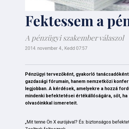
Fektessem a pé
A pénzügyi szakember válaszol
2014. november 4., Kedd 07:57
Pénzügyi tervezőként, gyakorló tanácsadóként
gazdasági fórumain, hanem nemzetközi konferen
legjobban. A kérdések, amelyekre a hozzá fordu
mindenki befektetései értékállóságára, sőt, ha
olvasóinkkal ismereteit.
„Mit tenne Ön X eurójával? És: biztonságos befekt