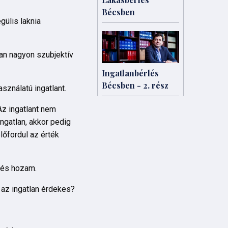
Bécsben
gülis laknia
an nagyon szubjektív
Ingatlanbérlés
Bécsben - 2. rész
sználatú ingatlant.
Az ingatlant nem
ingatlan, akkor pedig
lőfordul az érték
 és hozam.
 az ingatlan érdekes?