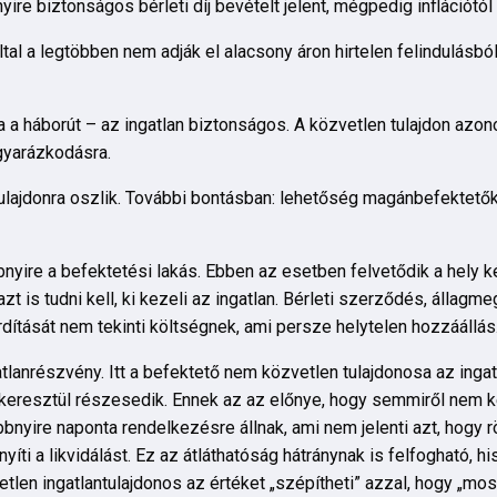
yire biztonságos bérleti díj bevételt jelent, mégpedig inflációtól
tal a legtöbben nem adják el alacsony áron hirtelen felindulásból
a háborút – az ingatlan biztonságos. A közvetlen tulajdon azono
gyarázkodásra.
ulajdonra oszlik. További bontásban: lehetőség magánbefektető
nyire a befektetési lakás. Ebben az esetben felvetődik a hely 
is tudni kell, ki kezeli az ingatlan. Bérleti szerződés, állagme
rdítását nem tekinti költségnek, ami persze helytelen hozzáállás.
atlanrészvény. Itt a befektető nem közvetlen tulajdonosa az inga
eresztül részesedik. Ennek az az előnye, hogy semmiről nem k
yire naponta rendelkezésre állnak, ami nem jelenti azt, hogy rö
ti a likvidálást. Ez az átláthatóság hátránynak is felfogható, h
etlen ingatlantulajdonos az értéket „szépítheti” azzal, hogy „m