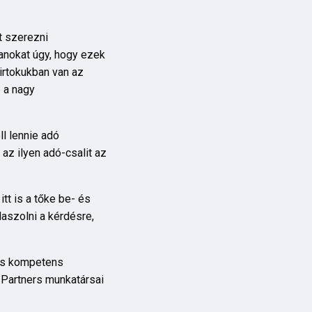
t szerezni
lanokat úgy, hogy ezek
birtokukban van az
 a nagy
l lennie adó
 az ilyen adó-csalit az
tt is a tőke be- és
laszolni a kérdésre,
 és kompetens
 Partners munkatársai