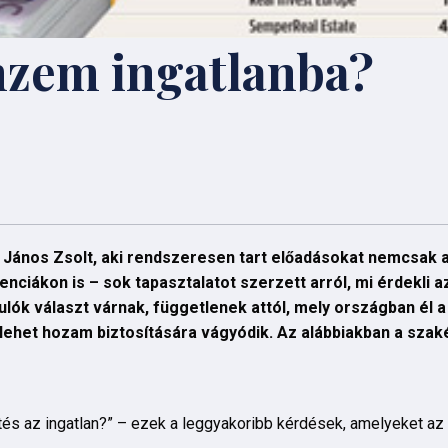
nzem ingatlanba?
 János Zsolt, aki rendszeresen tart előadásokat nemcsak 
ciákon is – sok tapasztalatot szerzett arról, mi érdekli 
lók választ várnak, függetlenek attól, mely országban él a
 lehet hozam biztosítására vágyódik. Az alábbiakban a sza
etés az ingatlan?” – ezek a leggyakoribb kérdések, amelyeket a