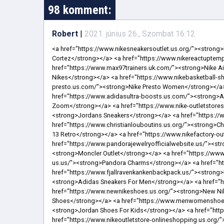
98 komment:
Robert
|
2021. június 26., Szombat 16:12
<a href="https://www.nikesneakersoutlet.us.org/"><strong>Nike Sneakers For Women</strong></a> <a href="https://www.nikecortezshox.us.com/"><strong>Nike Cortez</strong></a> <a href="https://www.nikereactuptempo.us.com/"><strong>Nike Air More Uptempo</strong></a> <a href="https://www.max97trainers.uk.com/"><strong>Nike Air Max 95</strong></a> <a href="https://www.cheapnikesshoes.us.com/"><strong>Cheap Nikes</strong></a> <a href="https://www.nikebasketball-shoes.us.com/"><strong>Basketball Shoes Nike</strong></a> <a href="https://www.nike-presto.us.com/"><strong>Nike Presto Women</strong></a> <a href="https://www.yeezyboosts-350.us.com/"><strong>Adidas Yeezy Boost 350</strong></a> <a href="https://www.adidasultra-boosts.us.com/"><strong>Adidas Ultra Boost Women</strong></a> <a href="https://www.nike-zoom.us.com/"><strong>Nike Zoom</strong></a> <a href="https://www.nike-outletstores.us.com/"><strong>Nike Outlet</strong></a> <a href="https://www.airjordans-sneakers.us/"><strong>Jordans Sneakers</strong></a> <a href="https://www.kyrie-irvingshoes.us.org/"><strong>Kyrie Irving Shoes</strong></a> <a href="https://www.christianlouboutins.us.org/"><strong>Christian Louboutin Outlet</strong></a> <a href="https://www.jordans13retro.us/"><strong>Air Jordan 13 Retro</strong></a> <a href="https://www.nikefactory-outlet.us.org/"><strong>Nike Factory Outlet</strong></a> <a href="https://www.pandorajewelryofficialwebsite.us/"><strong>Pandora Jewelry Official Site</strong></a> <a href="https://www.moncleroutletuk.uk.com/"><strong>Moncler Outlet</strong></a> <a href="https://www.nikeairmax720.us.org/"><strong>Nike Air Max 720</strong></a> <a href="https://www.pandora-us.us/"><strong>Pandora Charms</strong></a> <a href="https://www.airforce1shoes.us.com/"><strong>Nike Air Force 1</strong></a> <a href="https://www.fjallravenkankenbackpack.us/"><strong>Fjallraven Kanken Backpack</strong></a> <a href="https://www.adidassneakers.us.com/"><strong>Adidas Sneakers For Men</strong></a> <a href="https://www.ferragamo-shoes.us.org/"><strong>Ferragamo Shoes</strong></a> <a href="https://www.newnikeshoes.us.org/"><strong>New Nike Shoes</strong></a> <a href="https://www.lebronjamesshoessale.us.com/"><strong>Lebron Shoes</strong></a> <a href="https://www.menwomenshoes.us/"><strong>Womens Nike Shoes</strong></a> <a href="https://www.jordanshoesforkids.us/"><strong>Jordan Shoes For Kids</strong></a> <a href="https://www.pandoranecklaces.us/"><strong>Pandora Necklace</strong></a> <a href="https://www.nikeoutletstore-onlineshopping.us.org/"><strong>Nike Outlet Store Online Shopping</strong></a> <a href="https://www.nikeoutletonlineclearance.us.com/"><strong>Nike Clearance Outlet</strong></a> <a href="https://www.nikefactorystoreonline.us.com/"><strong>Nike Factory Store Online</strong></a> <a href="https://www.nikeshoesfactorystore.us.com/"><strong>Nike Shoes</strong></a> <a href="https://www.ultra-boosts.us.com/"><strong>Ultra Boost</strong></a> <a href="https://www.nikeair-max270.us/"><strong>Nike Air Max 270</strong></a> <a href="https://www.nikeoutlet-factory.us.com/"><strong>Nike Factory Outlet</strong></a> <a href="https://www.lebron16shoes.us.org/"><strong>Lebron 16 Shoes</strong></a> <a href="https://www.ferragamosshoes.us.com/"><strong>Ferragamo Outlet</strong></a> <a href="https://www.christianlouboutins-outlet.us.com/"><strong>Christian Louboutin Outlet</strong></a> <a href="https://www.outletstoreonlineshopping.us/"><strong>Nike Outlet Store</strong></a> <a href="https://www.valentinoshoessale.us.com/"><strong>Valentino Shoes</strong></a> <a href="https://www.nikeoutletstoreonlines.us.com/"><strong>Nike Outlet Store</strong></a> <a href="https://www