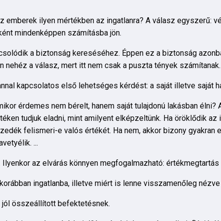
z emberek ilyen mértékben az ingatlanra? A válasz egyszerű: vé
lőként mindenképpen számításba jön.
pcsolódik a biztonság kereséséhez. Éppen ez a biztonság azonb
n nehéz a válasz, mert itt nem csak a puszta tények számítanak.
nal kapcsolatos első lehetséges kérdést: a saját illetve saját ha
mikor érdemes nem bérelt, hanem saját tulajdonú lakásban élni? 
éken tudjuk eladni, mint amilyent elképzeltünk. Ha öröklődik az 
zedék felismeri-e valós értékét. Ha nem, akkor bizony gyakran e
etyélik. ...
re. Ilyenkor az elvárás könnyen megfogalmazható: értékmegtartás
 korábban ingatlanba, illetve miért is lenne visszamenőleg nézve
 jól összeállított befektetésnek.