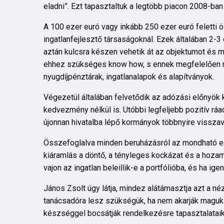
eladni”. Ezt tapasztaltuk a legtöbb piacon 2008-ba
A 100 ezer euró vagy inkább 250 ezer euró feletti
ingatlanfejlesztő társaságoknál. Ezek általában 2-3
aztán kulcsra készen vehetik át az objektumot és má
ehhez szükséges know how, s ennek megfelelően m
nyugdíjpénztárak, ingatlanalapok és alapítványok.
Végezetül általában felvetődik az adózási előnyök
kedvezmény nélkül is. Utóbbi legfeljebb pozitív ráad
újonnan hivatalba lépő kormányok többnyire visszav
Összefoglalva minden beruházásról az mondható el, 
kiáramlás a döntő, a tényleges kockázat és a hozam
vajon az ingatlan beleillik-e a portfólióba, és ha ige
János Zsolt úgy látja, mindez alátámasztja azt a 
tanácsadóra lesz szükségük, ha nem akarják maguk
készséggel bocsátják rendelkezésre tapasztalataik