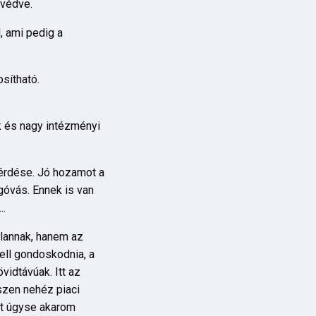
 védve.
, ami pedig a
sítható.
k és nagy intézményi
kérdése. Jó hozamot a
góvás. Ennek is van
..
tlannak, hanem az
ell gondoskodnia, a
vidtávúak. Itt az
iszen nehéz piaci
ost úgyse akarom