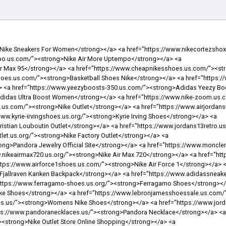
.nike-airmax98.us/"><strong>Air Max 98</strong></a> <a href="https://www.adidasstan-smith.us.com/"><strong>Adidas Stan Smith Sneakers</strong></a> <a href="https://www.airforceones.us.com/"><strong>Air Force Ones</strong></a> <a href="https://www.fjallravenbackpack.us/"><strong>Fjallraven Kanken</strong></a> <a href="https://www.nikeairzooms.us.com/"><strong>Nike Air Zoom Pegasus 36</strong></a> <a href="https://www.runningshoesformenwomen.us/"><strong>Nike Running Shoes</strong></a> <a href="https://www.christianlouboutinshoessaleoutlets.us/"><strong>Louboutin Outlet</strong></a> <a href="https://www.redbottomslouboutinshoes.us/"><strong>Louboutin Shoes</strong></a> <a href="https://www.nikesneakerssale.us.com/"><strong>Nike Sneakers For Men</strong></a> <a href="https://www.kevin-durantsshoes.us.com/"><strong>Kevin Durant Shoes</strong></a> <a href="https://www.yeezys-adidas.us.com/"><strong>Yeezy Boost 350</strong></a> <a href="https://www.nike-stores.us.org/"><strong>Nike Store Online</strong></a> <a href="https://www.louboutinheelsshoes.us.com/"><strong>Louboutin Heels</strong></a> <a href="https://www.pandorabracelets-clearance.us.com/"><strong>Pandora Bracelets Clearance</strong></a> <a href="https://www.jordan11gammablue.us/"><strong>Jordan 11 Blue</strong></a> <a href="https://www.nikeoutletstoreonline-shopping.us.com/"><strong>Nike Outlet Store Online Shopping</strong></a> <a href="https://www.lebron-jamesshoes.us.org/"><strong>Lebron Shoes</strong></a> <a href="https://www.yeezy500.us.org/"><strong>Yeezy 500 Black</strong></a> <a href="https://www.air-max95.us.com/"><strong>Nike Air Max 95 Essential</strong></a> <a href="https://www.red-bottomshoesforwomen.us.com/"><strong>Red Bottom Shoes For Women</strong></a> <a href="https://www.asicsshoesoutlet.us.com/"><strong>Asics Outlet</strong></a> <a href="https://www.nike-clearance.us.com/"><strong>Nike Clearance</strong></a> <a href="https://www.charmsjewelryrings.uk.com/"><strong>Pandora</strong></a> <a href="https://www.christian-louboutins.us.org/"><strong>Christian Louboutin Sale</strong></a> <a href="https://www.pandora-earrings.us/"><strong>Pandora Jewelry</strong></a> <a href="https://www.jewelrycharmsrings.uk.com/"><strong>Pandora Rings</strong></a> <a href="https://www.christianlouboutins.uk.com/"><strong>Christian Louboutin Shoes UK</strong></a> <a href="https://www.adidas-yeezysshoes.us.com/"><strong>Adidas Yeezys</strong></a> <a href="https://www.airmax2019.us.org/"><strong>Nike Air Max 2019</strong></a> <a href="https://www.airmax-98.us.com/"><strong>Nike Air Max 98</strong></a> <a href="https://www.kyrieirvingbasketballshoes.us.com/"><strong>Nike Kyrie</strong></a> <a href="https://www.nike-outletstoreonlineshopping.us.com/"><strong>Nike Outlet Store Online Shopping</strong></a> <a href="https://www.airjordanshoesretros.us.com/"><strong>Air Jordan Retro</strong></a> <a href="https://www.christianlouboutinshoessaleoutlet.us/"><strong>Christian Louboutin Shoes</strong></a> <a href="https://www.nikeshoess.us.org/"><strong>Kids Nike Shoes</strong></a> <a href="https://www.louboutinshoess.us/"><strong>Christian Louboutin Shoes</strong></a> <a href="https://www.yeezyshoess.us.com/"><strong>Yeezy</strong></a> <a href="https://www.jordanretroshoes.us.org/"><strong>Air Jordan Shoes</strong></a> <a href="https://www.michael-jordanshoes.us.com/"><strong>Air Jordan Shoes</strong></a> <a href="https://www.nikeshoescybermondayblackfriday.us.com/"><strong>Nike Shoes Black Friday</strong></a> <a href="https://www.pandorashop.ca/"><strong>Pandora Canada</strong></a> <a href="https://www.adidas-nmds.us.org/"><strong>NMD</strong></a> <a href="https://www.nikeshoesfactorys.us.com/"><strong>Nike Yeezy</strong></a> <a href="https://www.christianslouboutin.us.com/"><strong>Christian Louboutin Outlet</strong></a> <a href="https://www.lebron17.us.org/"><strong>Lebron 17 Low</strong></a> <a href="https://www.redbottomshoes-forwomen.us/"><strong>Red Bottom Shoes</strong></a> <a href="https://www.nikeoutletstores.us.org/"><strong>Nike Outlet Store</strong></a> <a href="https://www.nikeshoesonlines.us.com/"><strong>Nike Shoes</strong></a> <a href="https://www.pandoracanadajewelrycharms.ca/"><strong>Pandora Canada</strong></a> <a href="https://www.nikefreernrun.us.com/"><strong>Nike Free rn</strong></a> <a href="https://www.air-jordansretro.us.com/"><strong>Jordan Retro</strong></a> <a href="https://www.nike--shoes.us.com/"><strong>Nike Shoes For Men</strong></a> <a href="https://www.new-nikeshoes.us.com/"><strong>New Nike Shoes</strong></a> <a href="https://www.red-bottomheels.us/"><strong>Christian Louboutin Heels</strong></a> <a href="https://www.shoes-yeezy.us.com/"><strong>Cheap Yeezy</strong></a> <a href="https://www.newshoes2019.us/"><strong>New Shoes</strong></a> <a hr