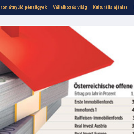
ron átnyúló pénzügyek
Vállalkozás világ
Kulturális ajánlat