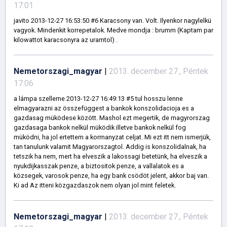
17:01
javito 2013-12-27 16:53:50 #6 Karacsony van. Volt. Ilyenkor nagylelkü
vagyok. Mindenkit korrepetalok. Medve mondja : brumm (Kaptam par
kilowattot karacsonyra az uramtol) .
Nemetorszagi_magyar
|
2013. december 27., Péntek
17:06
a lámpa szelleme 2013-12-27 16:49:13 #5 tul hosszu lenne
elmagyarazni az összefüggest a bankok konszolidacioja es a
gazdasag müködese között. Mashol ezt megertik, de magyrorszag
gazdasaga bankok nelkül müködik illetve bankok nelkül fog
müködni, ha jol ertettem a kormanyzat celjat. Mi ezt itt nem ismerjük,
tan tanulunk valamit Magyarorszagtol. Addig is konszolidalnak, ha
tetszik ha nem, mert ha elveszik a lakossagi betetünk, ha elveszik a
nyukdijkasszak penze, a biztositok penze, a vallalatok es a
közsegek, varosok penze, ha egy bank csödöt jelent, akkor baj van.
Ki ad Az itteni közgazdaszok nem olyan jol mint feletek.
Nemetorszagi_magyar
|
2013. december 27., Péntek