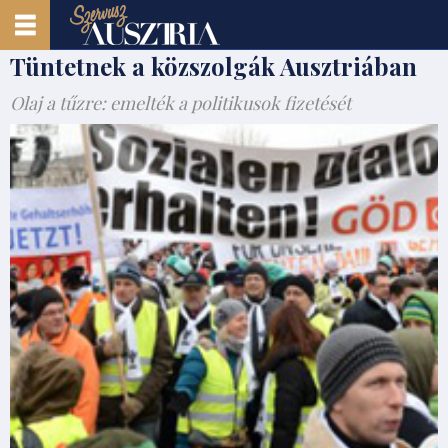
Tüntetnek a közszolgák Ausztriában
Olaj a tűzre: emelték a politikusok fizetését