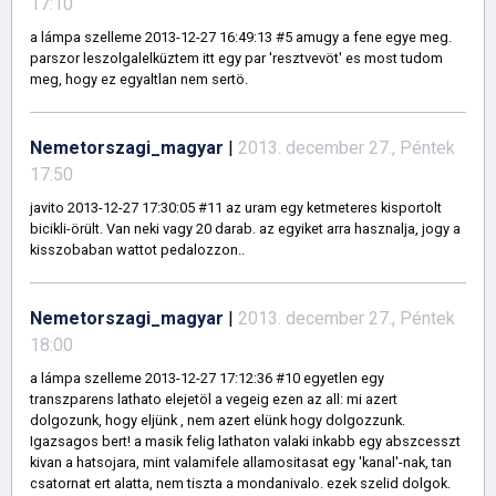
17:10
a lámpa szelleme 2013-12-27 16:49:13 #5 amugy a fene egye meg.
parszor leszolgalelküztem itt egy par 'resztvevöt' es most tudom
meg, hogy ez egyaltlan nem sertö.
Nemetorszagi_magyar
|
2013. december 27., Péntek
17:50
javito 2013-12-27 17:30:05 #11 az uram egy ketmeteres kisportolt
bicikli-örült. Van neki vagy 20 darab. az egyiket arra hasznalja, jogy a
kisszobaban wattot pedalozzon..
Nemetorszagi_magyar
|
2013. december 27., Péntek
18:00
a lámpa szelleme 2013-12-27 17:12:36 #10 egyetlen egy
transzparens lathato elejetöl a vegeig ezen az all: mi azert
dolgozunk, hogy eljünk , nem azert elünk hogy dolgozzunk.
Igazsagos bert! a masik felig lathaton valaki inkabb egy abszcesszt
kivan a hatsojara, mint valamifele allamositasat egy 'kanal'-nak, tan
csatornat ert alatta, nem tiszta a mondanivalo. ezek szelid dolgok.