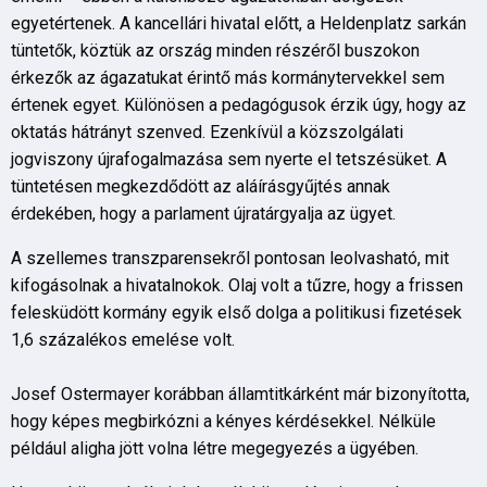
egyetértenek. A kancellári hivatal előtt, a Heldenplatz sarkán
tüntetők, köztük az ország minden részéről buszokon
érkezők az ágazatukat érintő más kormánytervekkel sem
értenek egyet. Különösen a pedagógusok érzik úgy, hogy az
oktatás hátrányt szenved. Ezenkívül a közszolgálati
jogviszony újrafogalmazása sem nyerte el tetszésüket. A
tüntetésen megkezdődött az aláírásgyűjtés annak
érdekében, hogy a parlament újratárgyalja az ügyet.
A szellemes transzparensekről pontosan leolvasható, mit
kifogásolnak a hivatalnokok. Olaj volt a tűzre, hogy a frissen
felesküdött kormány egyik első dolga a politikusi fizetések
1,6 százalékos emelése volt.
Josef Ostermayer korábban államtitkárként már bizonyította,
hogy képes megbirkózni a kényes kérdésekkel. Nélküle
például aligha jött volna létre megegyezés a ügyében.