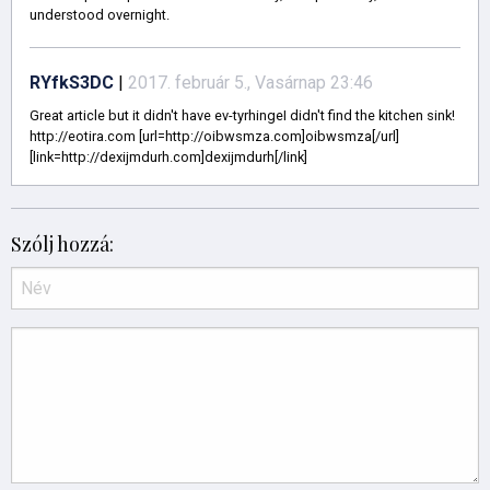
understood overnight.
RYfkS3DC
|
2017. február 5., Vasárnap 23:46
Great article but it didn't have ev-tyrhingeI didn't find the kitchen sink!
http://eotira.com [url=http://oibwsmza.com]oibwsmza[/url]
[link=http://dexijmdurh.com]dexijmdurh[/link]
Szólj hozzá: