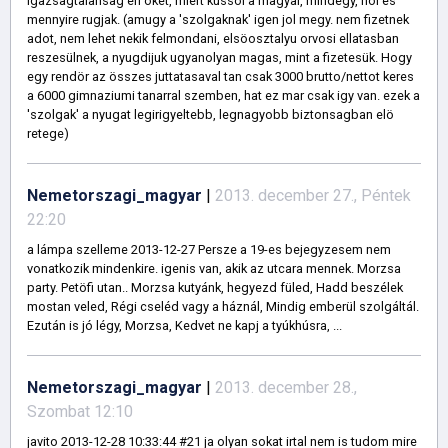
igazsagtalansag eri öket, miert kussol a magyar, mindegy, hol es
mennyire rugjak. (amugy a 'szolgaknak' igen jol megy. nem fizetnek
adot, nem lehet nekik felmondani, elsöosztalyu orvosi ellatasban
reszesülnek, a nyugdijuk ugyanolyan magas, mint a fizetesük. Hogy
egy rendör az összes juttatasaval tan csak 3000 brutto/nettot keres
a 6000 gimnaziumi tanarral szemben, hat ez mar csak igy van. ezek a
'szolgak' a nyugat legirigyeltebb, legnagyobb biztonsagban elö
retege)
Nemetorszagi_magyar
|
2013. december 27., Péntek
22:20
a lámpa szelleme 2013-12-27 Persze a 19-es bejegyzesem nem
vonatkozik mindenkire. igenis van, akik az utcara mennek. Morzsa
party. Petöfi utan.. Morzsa kutyánk, hegyezd füled, Hadd beszélek
mostan veled, Régi cseléd vagy a háznál, Mindig emberül szolgáltál.
Ezután is jó légy, Morzsa, Kedvet ne kapj a tyúkhúsra, ...
Nemetorszagi_magyar
|
2013. december 28.,
Szombat 12:10
javito 2013-12-28 10:33:44 #21 ja olyan sokat irtal nem is tudom mire