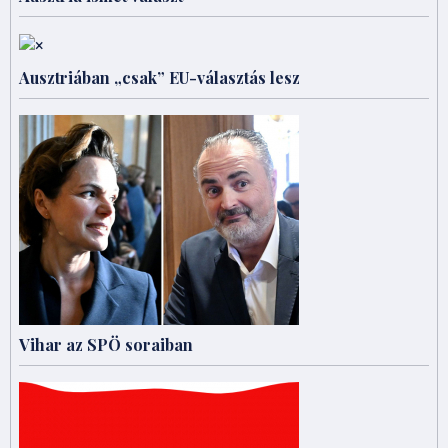
Ausztriában „csak” EU-választás lesz
Vihar az SPÖ soraiban