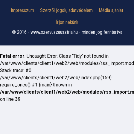
Impresszum
Szerzői jogok, adatvédelem
Média ajánlat
Írjon nekünk
© 2016 - www.szervuszausztria.hu - minden jog fenntartva
Fatal error
: Uncaught Error: Class 'Tidy' not found in
/var/www/clients/client1/web2/web/modules/rss_import.mod
Stack trace: #0
/var/www/clients/client1/web2/web/index.php(159):
require_once() #1 {main} thrown in
/var/www/clients/client1/web2/web/modules/rss_import.
on line
39