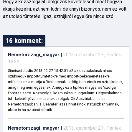
Hogy a közszolgálati dolgozók követeléseit most hogyan
akarja kezelni, azt nem tudni, de annyi bizonyos: nem ez volt
az utolsó tüntetés. Igaz, sztrájkról egyelőre nincs szó.
16 komment:
Nemetorszagi_magyar
|
2013. december 27., Péntek
16:39
Sineiraetstudio 2013-12-27 15:42:51 #2 az osztrakoknak nincs
szüksegük import-tümtetökre meg import-bekemenetesekre.
mifelenk ez a modja a 'berharcnak'. addig tümtetnek es sztrajkolnak,
amig meg nem egyeznek. Amugy ez a tipikus magyaros 'szolga'
forditas sertö. Közszolga, közmunkas, hungarikum. Hegyeshalmon
tul - keletröl jöve- nincsenek szolgak. Ök Ausztriaban is es
Nemetorszagban is 'Beamter' azaz hivatalnok statuszban vannak,
akkor is ha az utcat söprik.
Nemetorszagi_magyar
|
2013. december 27., Péntek