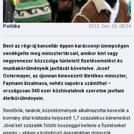
Politika
2013. Dec. 26. 08:54
Bent az régi-új kancellár éppen karácsonyi ünnepségen
vendégelte meg minisztertársait, amikor kint vagy
negyvenezer közszolga tüntetett fizetésemelést és
munkakörülményeik javítását követelve. Josef
Ostermayer, az újonnan kinevezett illetékes miniszter,
Faymann bizalmasa, nehéz napokra számíthat –
országosan 340 ezer közhivatalnok szeretne javítani
életkörülményein.
Rendőrök, tanárok, közintézmények alkalmazottai keveslik a
kormány által kilátásba helyezett 1,7 százalékos béremelést.
Jóval két százalék fölötti összeggel kellene a fizetéseket
emelni – ebben a különböző ágazatokban dolgozók