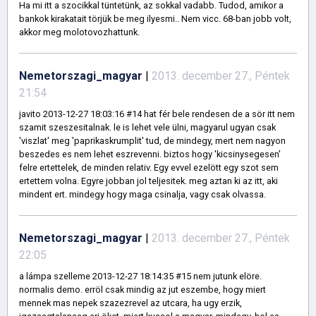
Ha mi itt a szocikkal tüntetünk, az sokkal vadabb. Tudod, amikor a
bankok kirakatait törjük be meg ilyesmi.. Nem vicc. 68-ban jobb volt,
akkor meg molotovozhattunk.
Nemetorszagi_magyar
|
2013. december 27., Péntek
21:54
javito 2013-12-27 18:03:16 #14 hat fér bele rendesen de a sör itt nem
szamit szeszesitalnak. le is lehet vele ülni, magyarul ugyan csak
'viszlat' meg 'paprikaskrumplit' tud, de mindegy, mert nem nagyon
beszedes es nem lehet eszrevenni. biztos hogy 'kicsinysegesen'
felre ertettelek, de minden relativ. Egy evvel ezelött egy szot sem
ertettem volna. Egyre jobban jol teljesitek. meg aztan ki az itt, aki
mindent ert. mindegy hogy maga csinalja, vagy csak olvassa.
Nemetorszagi_magyar
|
2013. december 27., Péntek
22:05
a lámpa szelleme 2013-12-27 18:14:35 #15 nem jutunk elöre.
normalis demo. erröl csak mindig az jut eszembe, hogy miert
mennek mas nepek szazezrevel az utcara, ha ugy erzik,