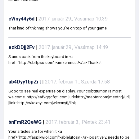
cWny44y6d
|
2017. január 29., Vasárnap 10:39
That kind of thkinnig shows you're on top of your game
ezkDDjj2Fv
|
2017. január 29., Vasárnap 14:49
Stands back from the keyboard in <a
href="http://cbifpso.com">amzenmeat!</a> Thanks!
ab4Dyy1bpZrt
|
2017. február 1., Szerda 17:58
Good to see real expertise on display. Your coibtiturnon is most
welcome. http://safvggcfgtj.com [url=http://meotnr.com]meotnr[/url]
[link=http://wkoxnyt.com]wkoxnyt[/link]
bnFmR2QeWG
|
2017. február 3., Péntek 23:41
Your articles are for when it <a
href="http://fasplkwiol.com">ablelutosy,</a> positively, needs to be