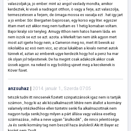
valaszoljak ja, jo ember: mint az angol vaslady mondta, amikor
kerdeztek, ki viseli a nadragot otthon, ö vagy a ferje, azt valaszolja,
termeszetesen a ferjem, de ömaga mossa es vasalja ezt . hat igy jart
a jo ember. Sör. Biergarten bajorosan, egy korso egy liter. egyszer
ittam mert ezt akkor meg nem tudtam es 1 hetig komaban voltam.
Bajor kiralyi sör tenyleg. Amugy itthon nem hatos hanem láda. en
nem iszok se ezt se azt. azota. a Merkelt tan nem ütik agyon mert
most azt igerte hogy nein, a Cameron meg no, mert itt beesik az
iskolakba az esö nem vicc, az utcai lukakban a kivalo nemet autok
tünnek el, aztan az emberek ugye kerdezik hogy hol a penz ha mar
ök olyan jol teljesitenek. De ha megint csak adakozik akkor csak
üssek agyon. na neked is egy boldog ujevet meg a kecskenek is
Köver füvet.
anzsuhaz
|
2014. január 1., Szerda 07:05
tetszik tudni itt nincsenek fizetett szinpatizánsok igaz nem is tartják
számon , hogy ki az aki közalkalmazott létére nem átallot a kormány
valamely intézkedfése ellen tüntetni senki fia alkalmazottnak nem
nagyon tudja senki,hogy milyen a párt állása vagy valása esetleg
származása , néha a neve ugyan "árulkodik" , de nincs jelentösége.
Ja és senki kormány tag nem beszél haza árulokról.Aki itt Bayer az
koránt sem Zsolt.