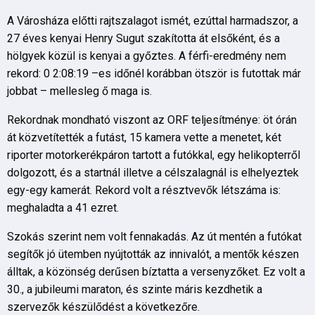
A Városháza előtti rajtszalagot ismét, ezúttal harmadszor, a
27 éves kenyai Henry Sugut szakította át elsőként, és a
hölgyek közül is kenyai a győztes. A férfi-eredmény nem
rekord: 0 2:08:19 –es időnél korábban ötször is futottak már
jobbat – mellesleg ő maga is.
Rekordnak mondható viszont az ORF teljesítménye: öt órán
át közvetítették a futást, 15 kamera vette a menetet, két
riporter motorkerékpáron tartott a futókkal, egy helikopterről
dolgozott, és a startnál illetve a célszalagnál is elhelyeztek
egy-egy kamerát. Rekord volt a résztvevők létszáma is:
meghaladta a 41 ezret.
Szokás szerint nem volt fennakadás. Az út mentén a futókat
segítők jó ütemben nyújtották az innivalót, a mentők készen
álltak, a közönség derűsen bíztatta a versenyzőket. Ez volt a
30., a jubileumi maraton, és szinte máris kezdhetik a
szervezők készülődést a következőre.