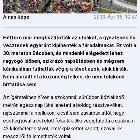
A nap képe
2013. Ápr. 15. 10:57
Hétfőre már megtisztították az utcákat, a győztesek és
vesztesek egyaránt kipihenték a fáradalmakat. Ez volt a
30. maraton Bécsben, és mindenki elégedett lehet:
ragyogó időben, szikrázó napsütésben és mégsem
kánikulában futhatták végig a távot azok, akik bírták.
Nem maradt el a közönség lelkes, de nem tolakodó
bíztatása sem.
Az ígéretekhez híven a szokottnál sűrűbben közlekedő
metrón egész nap látni lehetett a boldog résztvevőket,
rajtszámmal a mellükön, kicsit sem zavarban attól, hogy
esetleg jóval a cél előtt feladták. Aki végigfutotta a csaknem
42 kilométeres távot, emlékplakettet kapott, szóval ők
messziről felismerhetők voltak.