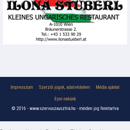
Impresszum
Szerzői jogok, adatvédelem
Média ajánlat
Írjon nekünk
© 2016 - www.szervuszausztria.hu - minden jog fenntartva