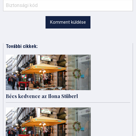
Komment küldése
További cikkek:
Bécs kedvence az Ilona Stüberl