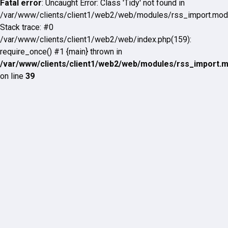
Fatal error
: Uncaught Error: Class 'Tidy' not found in
/var/www/clients/client1/web2/web/modules/rss_import.mod
Stack trace: #0
/var/www/clients/client1/web2/web/index.php(159):
require_once() #1 {main} thrown in
/var/www/clients/client1/web2/web/modules/rss_import.
on line
39