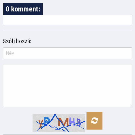
0 komment:
Szólj hozzá: