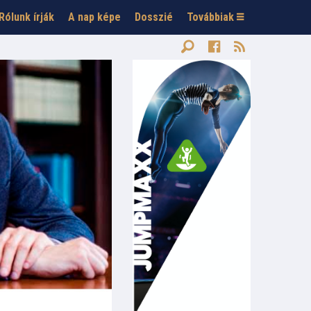
Rólunk írják
A nap képe
Dosszié
Továbbiak