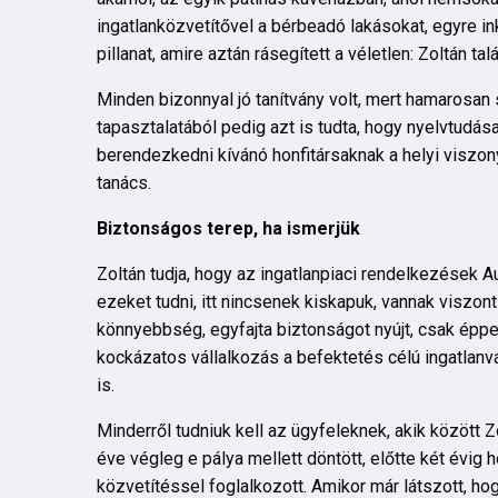
ingatlanközvetítővel a bérbeadó lakásokat, egyre i
pillanat, amire aztán rásegített a véletlen: Zoltán talá
Minden bizonnyal jó tanítvány volt, mert hamarosan 
tapasztalatából pedig azt is tudta, hogy nyelvtudá
berendezkedni kívánó honfitársaknak a helyi viszo
tanács.
Biztonságos terep, ha ismerjük
Zoltán tudja, hogy az ingatlanpiaci rendelkezések A
ezeket tudni, itt nincsenek kiskapuk, vannak viszont
könnyebbség, egyfajta biztonságot nyújt, csak éppen
kockázatos vállalkozás a befektetés célú ingatlanvá
is.
Minderről tudniuk kell az ügyfeleknek, akik között 
éve végleg e pálya mellett döntött, előtte két évig
közvetítéssel foglalkozott. Amikor már látszott, ho