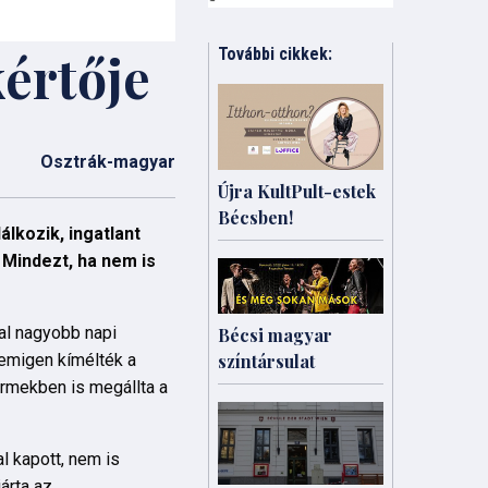
kértője
További cikkek:
Osztrák-magyar
Újra KultPult-estek
Bécsben!
álkozik, ingatlant
 Mindezt, ha nem is
val nagyobb napi
Bécsi magyar
színtársulat
nemigen kímélték a
rmekben is megállta a
l kapott, nem is
árta az