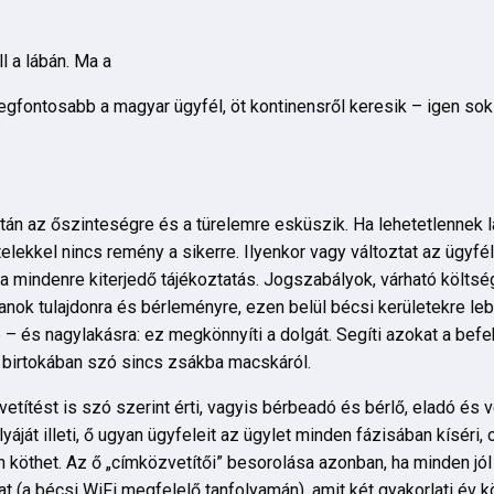
l a lábán. Ma a
a legfontosabb a magyar ügyfél, öt kontinensről keresik – igen s
oltán az őszinteségre és a türelemre esküszik. Ha lehetetlennek
lekkel nincs remény a sikerre. Ilyenkor vagy változtat az ügyfél
a mindenre kiterjedő tájékoztatás. Jogszabályok, várható költség
anok tulajdonra és bérleményre, ezen belül bécsi kerületekre leb
ép – és nagylakásra: ez megkönnyíti a dolgát. Segíti azokat a befe
k birtokában szó sincs zsákba macskáról.
etítést is szó szerint érti, vagyis bérbeadó és bérlő, eladó és 
áját illeti, ő ugyan ügyfeleit az ügylet minden fázisában kíséri, 
n köthet. Az ő „címközvetítői” besorolása azonban, ha minden j
 (a bécsi WiFi megfelelő tanfolyamán), amit két gyakorlati év k