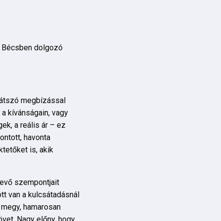
ok Bécsben dolgozó
 látszó megbízással
 a kívánságain, vagy
ek, a reális ár – ez
ontott, havonta
ktetőket is, akik
vevő szempontjait
ott van a kulcsátadásnál
ól megy, hamarosan
övet. Nagy előny, hogy