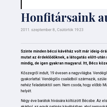
Honfitársaink au
2011. szeptember 8., Csütörtök 19:23
Szinte minden bécsi kávéház volt már ideig-óráig
mutat az érdeklődőknek, a látogatás előtt-után
mindig, de igen gyakran magyarul. Itt, Bécs köz
Kőszegről indult, 19 évesen a nagyvilágba. Vendéglá
gyakorlattal. Vendéglős családból származik, szül
nehéz feladatoktól sem. Nem csoda, hogy előbb Mün
helyét.
Négy éve barátok hívására költözött Bécsbe. Az els
akárhol, az egyik patinás kávéházban, ahol nemsoká