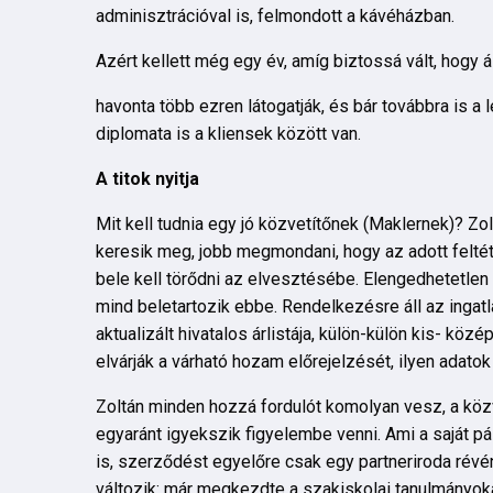
adminisztrációval is, felmondott a kávéházban.
Azért kellett még egy év, amíg biztossá vált, hogy ál
havonta több ezren látogatják, és bár továbbra is 
diplomata is a kliensek között van.
A titok nyitja
Mit kell tudnia egy jó közvetítőnek (Maklernek)? Z
keresik meg, jobb megmondani, hogy az adott feltéte
bele kell törődni az elvesztésébe. Elengedhetetlen 
mind beletartozik ebbe. Rendelkezésre áll az ingatl
aktualizált hivatalos árlistája, külön-külön kis- köz
elvárják a várható hozam előrejelzését, ilyen adato
Zoltán minden hozzá fordulót komolyan vesz, a közv
egyaránt igyekszik figyelembe venni. Ami a saját pály
is, szerződést egyelőre csak egy partneriroda révé
változik: már megkezdte a szakiskolai tanulmányokat