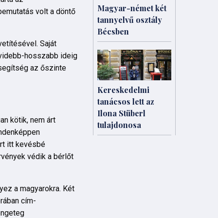
Magyar-német két
bemutatás volt a döntő
tannyelvű osztály
Bécsben
etítésével. Saját
rövidebb-hosszabb ideig
segítség az őszinte
Kereskedelmi
tanácsos lett az
Ilona Stüberl
an kötik, nem árt
tulajdonosa
mindenképpen
rt itt kevésbé
rvények védik a bérlőt
lyez a magyarokra. Két
órában cím-
rengeteg