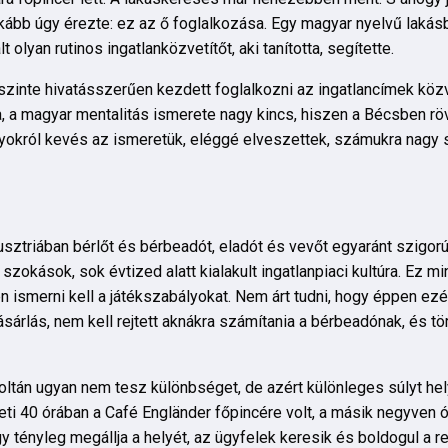
nkább úgy érezte: ez az ő foglalkozása. Egy magyar nyelvű lakás
lt olyan rutinos ingatlanközvetítőt, aki tanította, segítette.
szinte hivatásszerűen kezdett foglalkozni az ingatlancímek közv
sa, a magyar mentalitás ismerete nagy kincs, hiszen a Bécsben 
nyokról kevés az ismeretük, eléggé elveszettek, számukra nagy 
usztriában bérlőt és bérbeadót, eladót és vevőt egyaránt szigorú
 szokások, sok évtized alatt kialakult ingatlanpiaci kultúra. Ez 
 ismerni kell a játékszabályokat. Nem árt tudni, hogy éppen ezé
sárlás, nem kell rejtett aknákra számítania a bérbeadónak, és tö
Zoltán ugyan nem tesz különbséget, de azért különleges súlyt he
 heti 40 órában a Café Engländer főpincére volt, a másik negyven 
gy tényleg megállja a helyét, az ügyfelek keresik és boldogul a 