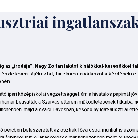
sztriai ingatlansza
 az „irodája”. Nagy Zoltán lakást kínálókkal-keresőkkel tal
 részletesen tájékoztat, türelmesen válaszol a kérdésekre.
epén.
tó ipari középiskolai végzettséggel, ám a hivatalos papírnál jó
ei hamar beavatták a Szarvas étterem működtetésének titkaiba, 
chenben, majd a svájci Davosban, később nyugat-ausztriai étte
ő percben beleszeretett az osztrák fővárosba, munkát is azonna
ra főpincér lett. A lakáskeresés már nehezebben ment. S ahogy j