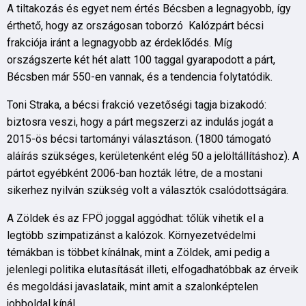
A tiltakozás és egyet nem értés Bécsben a legnagyobb, így
érthető, hogy az országosan toborzó Kalózpárt bécsi
frakciója iránt a legnagyobb az érdeklődés. Míg
országszerte két hét alatt 100 taggal gyarapodott a párt,
Bécsben már 550-en vannak, és a tendencia folytatódik.
Toni Straka, a bécsi frakció vezetőségi tagja bizakodó:
biztosra veszi, hogy a párt megszerzi az indulás jogát a
2015-ös bécsi tartományi választáson. (1800 támogató
aláírás szükséges, kerületenként elég 50 a jelöltállításhoz). A
pártot egyébként 2006-ban hozták létre, de a mostani
sikerhez nyilván szükség volt a választók csalódottságára.
A Zöldek és az FPÖ joggal aggódhat: tőlük vihetik el a
legtöbb szimpatizánst a kalózok. Környezetvédelmi
témákban is többet kínálnak, mint a Zöldek, ami pedig a
jelenlegi politika elutasítását illeti, elfogadhatóbbak az érveik
és megoldási javaslataik, mint amit a szalonképtelen
jobboldal kínál.