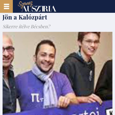
Jön a Kalózpárt
Sikerre ítélve Bécsben?