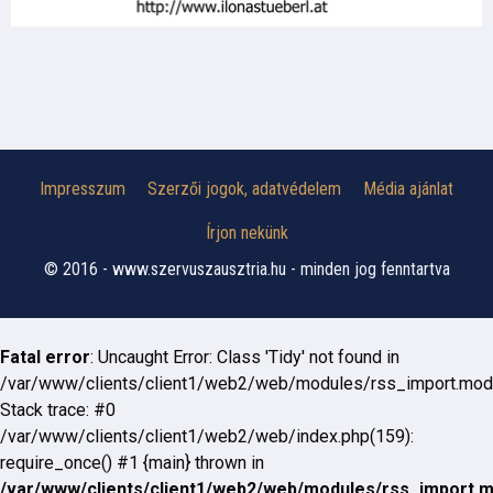
Impresszum
Szerzői jogok, adatvédelem
Média ajánlat
Írjon nekünk
© 2016 - www.szervuszausztria.hu - minden jog fenntartva
Fatal error
: Uncaught Error: Class 'Tidy' not found in
/var/www/clients/client1/web2/web/modules/rss_import.mod
Stack trace: #0
/var/www/clients/client1/web2/web/index.php(159):
require_once() #1 {main} thrown in
/var/www/clients/client1/web2/web/modules/rss_import.