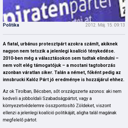
Politika
2012. Máj. 15. 09:13
A fiatal, urbánus protesztpárt azokra számít, akiknek
nagyon nem tetszik a jelenlegi koalíció ténykedése.
2010-ben még a választásokon sem tudtak elindulni –
nem volt elég támogatójuk – a mostani tagtoborzás
azonban váratlan siker. Talán a német, főként pedig az
innsbrucki Kalóz Párt jó eredménye is hozzájárul ehhez.
Az ok Tirolban, Bécsben, sőt országszerte azonos: aki nem
kedveli a jobboldali Szabadságpártot, vagy a
környezetvédelemre összpontosító Zöldeket, viszont
ellenzi a jelenlegi koalíció politikáját, aligha talál magának
megfelelő pártot.