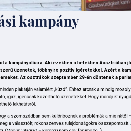
tási kampány
ad a kampányolásra. Aki ezekben a hetekben Ausztriában já
yszerű üzenetek, többnyire pozitív ígéretekkel. Azért a k
elemeket. Az osztrákok szeptember 29-én döntenek a parla
 minden plakátján valamiért „küzd”. Ehhez arcnak a mindig moso
ató, igaz, igencsak közérthető üzenetekkel. Hogy mondjuk: nyugdí
thető lakhatásról.
 hogy a szomszédban sem különböznek a problémák a mieinktől –
eg a választóit, rokonszenves tulajdonságokra összepontosít. A
eti. (Melyik világra? – kérdezi nem egy fórumozó...)