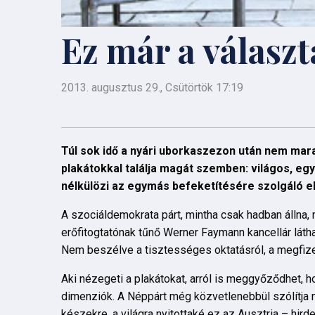
Ez már a válasz
2013. augusztus 29., Csütörtök 17:19
Túl sok idő a nyári uborkaszezon után nem mar
plakátokkal találja magát szemben: világos, eg
nélkülözi az egymás befeketítésére szolgáló 
A szociáldemokrata párt, mintha csak hadban állna,
erőfitogtatónak tűnő Werner Faymann kancellár láth
Nem beszélve a tisztességes oktatásról, a megfize
Aki nézegeti a plakátokat, arról is meggyőződhet,
dimenziók. A Néppárt még közvetlenebbül szólítja m
készekre, a világra nyitottaké ez az Ausztria – hird