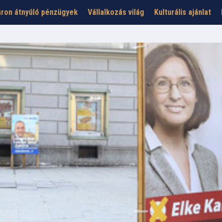
ron átnyúló pénzügyek
Vállalkozás világ
Kulturális ajánlat