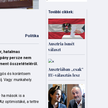
További cikkek:
Politika
Ausztria ismét
választ
r, hatalmas
ampány persze nem
ment összetételéről.
Ausztriában „csak”
lygós és korántsem
EU-választás lesz
j. Vagy: munkahely.
 ha mások is a
z optimistáké, a tettre