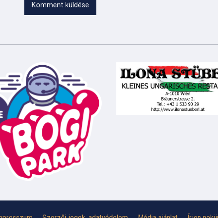
Komment küldése
mpresszum
Szerzői jogok, adatvédelem
Média ajánlat
Írjon nekü