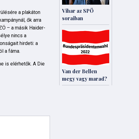
Vihar az SPÖ
rülésére a plakáton
soraiban
 kampánynál, ők arra
BZÖ – a másik Haider-
élye nincs a
nságait hirdeti: a
ól a fáma.
 is elérhetők. A Die
Van der Bellen
megy vagy marad?