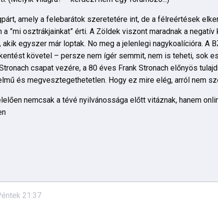
párt, amely a felebarátok szeretetére int, de a félreértések elke
 a ”mi osztrákjainkat” érti. A Zöldek viszont maradnak a negatív
 akik egyszer már loptak. No meg a jelenlegi nagykoalícióra. A 
kkentést követel – persze nem ígér semmit, nem is teheti, sok es
ronach csapat vezére, a 80 éves Frank Stronach előnyös tulajdo
zelmű és megvesztegethetetlen. Hogy ez mire elég, arról nem sz
lően nemcsak a tévé nyilvánossága előtt vitáznak, hanem online
en
Péntek 21:37