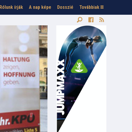
Rólunk írják
A nap képe
Dosszié
Továbbiak