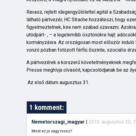
Ravasz, rejtett idegengyűlölettel agitál a Szabadság
látható pártvezér, HC Strache hozzáteszi, hogy ezen
figyelmeztetnek, kire nem szabad szavazni. Azokra,
utódpárt- , – a legelemibb ösztönökre hajt: adócsö
kormányzásra. Az országosan most először induló St
vonzó pózban fotózott férfiú őszinte, szociális ér
A pártvezérek a korszerű követelményeknek megfele
Presse meghívja olvasóit, kapcsolódjanak be az ily
Az első dátum augusztus 31.
1 komment:
Nemetorszagi_magyar
|
2013. augusztus 30., 
Most ez jo vagy rossz?