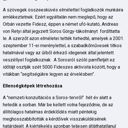
A szövegek összeesküvés elmélettel foglalkozók munkáira
emlékeztetnek. Ezért egyáltalán nem meglepő, hogy az
Orbán vezette Fidesz, éppen a német ufó-kutató, Andreas
von Retyi által jegyzett Soros Görgy-tákolmányt fordíttatta
le. A szerzőt azon elméletei tették hirhedté, amelyek a 2001.
szeptember 11-ei merénylettel, a szabadkőművesek titkos
hatalmával vagy az űrből érkező idegenek által jelentett
veszéllyel foglalkoznak. A Sorosról szóló pamfletjét ez
időtájt osztják szét 5000 Fideszes aktivista között, hogy a
vitákban “segítségükre legyen az érvelésben”.
Ellensé
gk
é
pek l
é
trehoz
á
sa
A "nemzeti konzultációs a Soros-tervről" hét év alatt a
hetedik a sorban. Már be kellett volna fejeződnie, de az
állítólagos hatalmas érdeklődés miatt péntekig
meghosszabbították a kérdőívek visszaküldésének
határidejét. A kiértékelés azonban teljesen átláthatatlanul