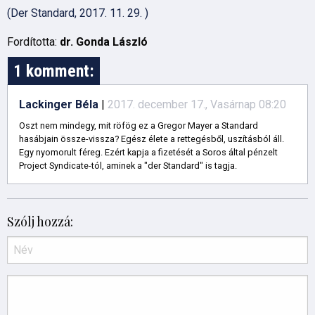
(Der Standard, 2017. 11. 29. )
Fordította:
dr. Gonda L
á
szl
ó
1 komment:
Lackinger Béla
|
2017. december 17., Vasárnap 08:20
Oszt nem mindegy, mit röfög ez a Gregor Mayer a Standard
hasábjain össze-vissza? Egész élete a rettegésből, uszításból áll.
Egy nyomorult féreg. Ezért kapja a fizetését a Soros által pénzelt
Project Syndicate-tól, aminek a "der Standard" is tagja.
Szólj hozzá: