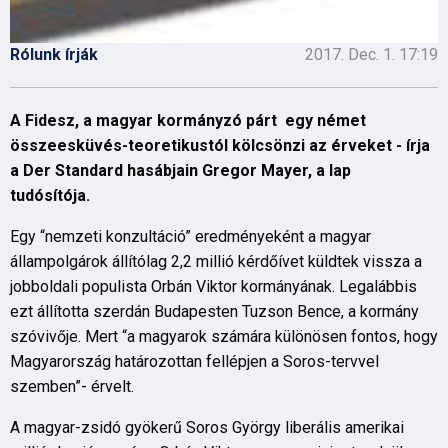
Rólunk írják
2017. Dec. 1. 17:19
A Fidesz, a magyar kormányzó párt egy német
összeesküvés-teoretikustól kölcsönzi az érveket - írja
a Der Standard hasábjain Gregor Mayer, a lap
tudósítója.
Egy “nemzeti konzultáció” eredményeként a magyar
állampolgárok állítólag 2,2 millió kérdőívet küldtek vissza a
jobboldali populista Orbán Viktor kormányának. Legalábbis
ezt állította szerdán Budapesten Tuzson Bence, a kormány
szóvivője. Mert “a magyarok számára különösen fontos, hogy
Magyarország határozottan fellépjen a Soros-tervvel
szemben”- érvelt.
A magyar-zsidó gyökerű Soros György liberális amerikai