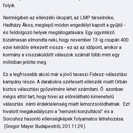
folyik.
Nemrégiben az ellenzéki ökopárt, az LMP társelnöke,
Hadházy Ákos, meglepő módon engedélyt kapott a gyűjtő -
és feldolgozó helyek meglátogatására. Egy ügyintéző
bizalmasan elmondta neki, hogy november 13-ig csupán 400
ezer kérdőív érkezett vissza - ez az az időpont, amikor a
kormány a visszaküldött válaszok számát több mint egy
millióban jelölte meg.
Ez a legfrissebb akció már a jövő tavaszi Fidesz-választási
kampány része. A darabokra szétesett ellenzék miatt Orbán
biztos választási győzelmére lehet számítani. Ő azonban
mégis attól tart, hogy hívei az előrelátható kimenetelű
választás iránti érdektelenség miatt lemorzsolódhatnak. Ezt
hivatott megakadályozni a “nemzeti konzultáció” és a
Soroshoz hasonló ellenségképek folyamatos létrehozása.
(Gregor Mayer Budapestről, 201.11.29.)