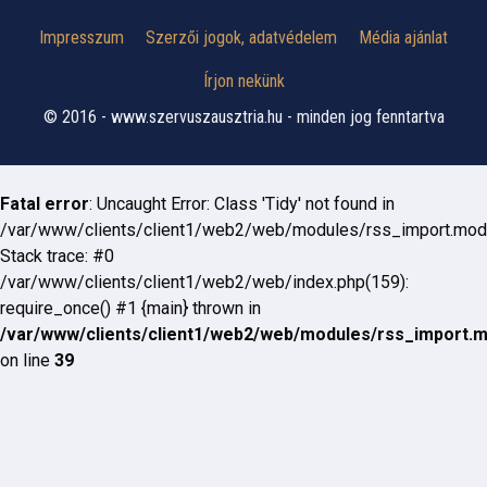
Impresszum
Szerzői jogok, adatvédelem
Média ajánlat
Írjon nekünk
© 2016 - www.szervuszausztria.hu - minden jog fenntartva
Fatal error
: Uncaught Error: Class 'Tidy' not found in
/var/www/clients/client1/web2/web/modules/rss_import.mod
Stack trace: #0
/var/www/clients/client1/web2/web/index.php(159):
require_once() #1 {main} thrown in
/var/www/clients/client1/web2/web/modules/rss_import.
on line
39