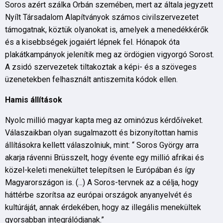
Soros azért szálka Orbán szemében, mert az általa jegyzett
Nyílt Társadalom Alapítványok számos civilszervezetet
támogatnak, köztük olyanokat is, amelyek a menedékkérők
és a kisebbségek jogaiért lépnek fel. Hónapok óta
plakátkampányok jelenítik meg az ördögien vigyorgó Sorost.
A zsidó szervezetek tiltakoztak a képi- és a szöveges
üzenetekben felhasznált antiszemita kódok ellen.
Hamis á
ll
í
t
á
sok
Nyolc millió magyar kapta meg az ominózus kérdőíveket.
Válaszaikban olyan sugalmazott és bizonyítottan hamis
állításokra kellett válaszolniuk, mint: “ Soros György arra
akarja rávenni Brüsszelt, hogy évente egy millió afrikai és
közel-keleti menekültet telepítsen le Európában és így
Magyarországon is. (...) A Soros-tervnek az a célja, hogy
háttérbe szorítsa az európai országok anyanyelvét és
kultúráját, annak érdekében, hogy az illegális menekültek
gyorsabban integrálódjanak.”