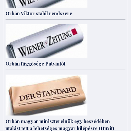
Orbán Viktor stabil rendszere
Orbán függősége Putyintól
Orbán magyar miniszterelnök egy beszédében
utalást tett a lehetséges magyar kilépésre (Huxit)