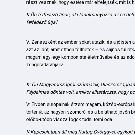
részt vesznek, hogy estére már elfelejtsék, mit is 
K:Ön felfedező típus, aki tanulmányozza az eredeti 
felfedező útja?
V: Zenészként az ember sokat utazik, és a jóiste
azt az időt, amit otthon tölthetek – és sajnos túl ri
magam egy-egy komponista életművébe és az adott
zongoradarabjaira.
K: Ön Magyarországról származik, Olaszországban é
Fájdalmas döntés volt, amikor elhatározta, hogy p
V: Elvben európainak érzem magam, közép-európain
történik, az nagyon szomorú, és a belátható jövőn 
előbb-utóbb vissza fogok tudni térni oda.
K:Kapcsolatban áll még Kurtág Györggyel, egykori ta