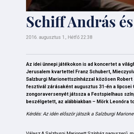
Schiff András é
2016. augusztus 1., Hétfő 22:38
Az idei ünnepi játékokon is ad koncertet a vil
Jerusalem kvartettel Franz Schubert, Mieczysł
Salzburgi Marionettszínházzal közösen Robert
fesztivál zárásaként augusztus 31-én a lipcse
zongoraversenyét játssza a Festspielhaus szín
beszélgetett, az alábbiakban – Mörk Leonóra to
Kérdés: Az idén először játszik a Salzburgi Marion
Válasz:A Salzburgi Marionett Színház nagyszerű, mi