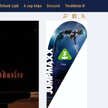
Rólunk írják
A nap képe
Dosszié
Továbbiak