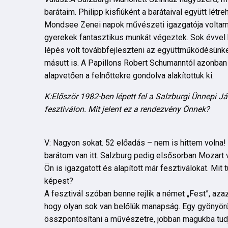
barátaim. Philipp kisfiúként a barátaival együtt létr
Mondsee Zenei napok művészeti igazgatója voltam, 
gyerekek fantasztikus munkát végeztek. Sok évvel k
lépés volt továbbfejleszteni az együttműködésünke
másutt is. A Papillons Robert Schumanntól azonban ú
alapvetően a felnőttekre gondolva alakítottuk ki.
K:Először 1982-ben lépett fel a Salzburgi Ünnepi Já
fesztiválon. Mit jelent ez a rendezvény Önnek?
V: Nagyon sokat. 52 előadás – nem is hittem volna! 
barátom van itt. Salzburg pedig elsősorban Mozart 
Ön is igazgatott és alapított már fesztiválokat. M
képest?
A fesztivál szóban benne rejlik a német „Fest”, az
hogy olyan sok van belőlük manapság. Egy gyönyörű
összpontosítani a művészetre, jobban magukba tudjá