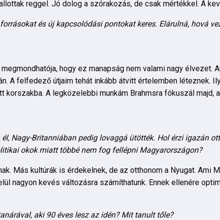
hallottak reggel. Jó dolog a szórakozás, de csak mértékkel. A ke
forrásokat és új kapcsolódási pontokat keres. Elárulná, hová ve
n a megmondhatója, hogy ez manapság nem valami nagy élvezet. 
tkán. A felfedező útjaim tehát inkább átvitt értelemben léteznek. 
 korszakba. A legközelebbi munkám Brahmsra fókuszál majd, a
l, Nagy-Britanniában pedig lovaggá ütötték. Hol érzi igazán o
olitikai okok miatt többé nem fog fellépni Magyarországon?
ak. Más kultúrák is érdekelnek, de az otthonom a Nyugat. Ami
belül nagyon kevés változásra számíthatunk. Ennek ellenére opti
nárával, aki 90 éves lesz az idén? Mit tanult tőle?