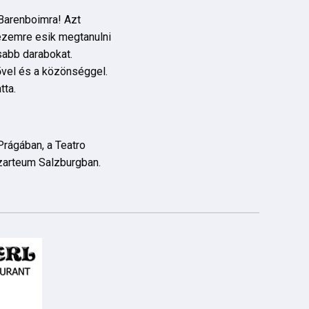
Barenboimra! Azt
hezemre esik megtanulni
sabb darabokat.
ővel és a közönséggel.
tta.
rágában, a Teatro
ozarteum Salzburgban.