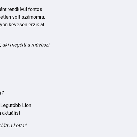
nt rendkívül fontos
tetlen volt számomra:
gyon kevesen érzik át
 aki megérti a művészi
t?
. Legutóbb Lion
 aktuális!
őtt a kotta?