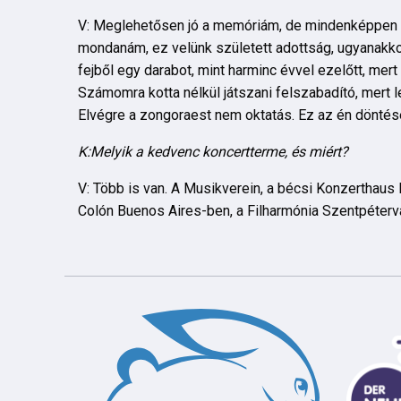
V: Meglehetősen jó a memóriám, de mindenképpen va
mondanám, ez velünk született adottság, ugyanakko
fejből egy darabot, mint harminc évvel ezelőtt, mer
Számomra kotta nélkül játszani felszabadító, mert
Elvégre a zongoraest nem oktatás. Ez az én dönt
K:Melyik a kedvenc koncertterme, és miért?
V: Több is van. A Musikverein, a bécsi Konzerthau
Colón Buenos Aires-ben, a Filharmónia Szentpéterv