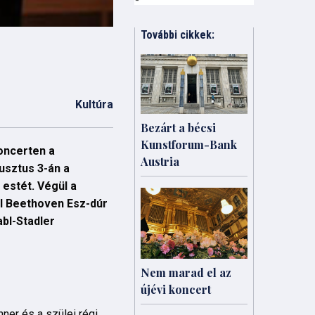
További cikkek:
Kultúra
Bezárt a bécsi
Kunstforum-Bank
koncerten a
Austria
usztus 3-án a
estét. Végül a
el Beethoven Esz-dúr
bl-Stadler
Nem marad el az
újévi koncert
ner és a szülei régi