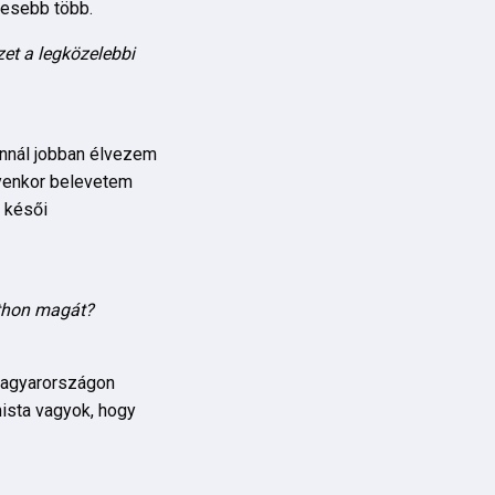
vesebb több.
zet a legközelebbi
Annál jobban élvezem
Ilyenkor belevetem
 késői
tthon magát?
 Magyarországon
mista vagyok, hogy