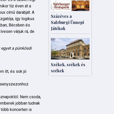
ikor tíz éven át a
ux című darabját. A
Százéves a
gatója, így logikus
Salzburgi Ünnepi
rkban, Bécsben és
Játékok
ívesen várjuk rá, de
g egyet a pünkösdi
Székek, székek és
székek
 itt, és sok jó
versenyszezonhoz
köznapoktól. Nem csoda,
 emberek jobban tudnak
 több koncerten is