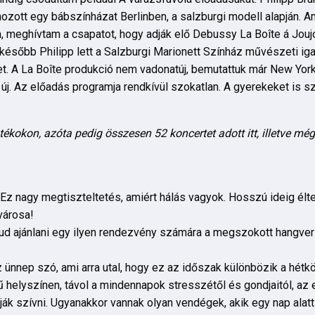
ehozott egy bábszínházat Berlinben, a salzburgi modell alapján. Am
meghívtam a csapatot, hogy adják elő Debussy La Boîte á Joujo
ésőbb Philipp lett a Salzburgi Marionett Színház művészeti igaz
t. A La Boîte produkció nem vadonatúj, bemutattuk már New Yo
j. Az előadás programja rendkívül szokatlan. A gyerekeket is sz
tékokon, azóta pedig összesen 52 koncertet adott itt, illetve mé
Ez nagy megtiszteltetés, amiért hálás vagyok. Hosszú ideig éltem
városa!
it tud ajánlani egy ilyen rendezvény számára a megszokott hang
az ünnep szó, ami arra utal, hogy ez az időszak különbözik a hét
 helyszínen, távol a mindennapok stresszétől és gondjaitól, az
k szívni. Ugyanakkor vannak olyan vendégek, akik egy nap alatt