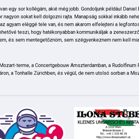
n egy sor kollégám, akié még jobb. Gondoljunk például Daniel 
r nagyon sokat kell dolgozni rajta. Manapság sokkal inkább ne
t az agyam eléggé tele van, és nem akarom elfelejteni a legfonto
 lehetővé teszi, hogy hatékonyabban kommunikáljak a zeneszerz
ésem, és sem mentegetőznöm, sem szégyenkeznem nem kell mia
s Mozart-terme, a Concertgebouw Amszterdamban, a Rudolfinum P
áron, a Tonhalle Zürichben, és végül, de nem utolsó sorban a M