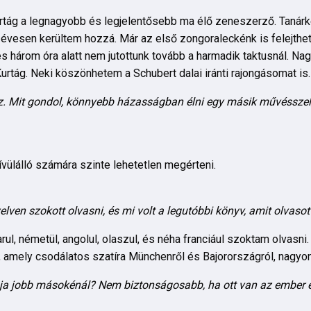
tág a legnagyobb és legjelentősebb ma élő zeneszerző. Tanárké
4 évesen kerültem hozzá. Már az első zongoraleckénk is felejthe
s három óra alatt nem jutottunk tovább a harmadik taktusnál. Na
urtág. Neki köszönhetem a Schubert dalai iránti rajongásomat is.
 Mit gondol, könnyebb házasságban élni egy másik művésszel,
vülálló számára szinte lehetetlen megérteni.
elven szokott olvasni, és mi volt a legutóbbi könyv, amit olvasot
l, németül, angolul, olaszul, és néha franciául szoktam olvasni
 amely csodálatos szatíra Münchenről és Bajorországról, nagyon
ja jobb másokénál? Nem biztonságosabb, ha ott van az ember el