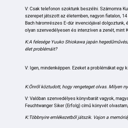
V: Csak telefonon szoktunk beszélni. Számomra Kur
szerepet játszott az életemben, nagyon fiatalon, 1
Bach háromrészes E-dúr invenciójával dolgoztunk, é
olyan szenvedélyesen és intenzíven a zenét, mint K
K:A felesége Yuuko Shiokawa japán hegedűművész.
élet problémáit?
V: Igen, mindenképpen. Ezeket a problémákat egy kí
K:Önről köztudott, hogy rengeteget olvas. Milyen ny
V: Valóban szenvedélyes könyvbarát vagyok, magyaru
Feuchtwanger Siker (Erfolg) című könyvét olvastam,
K:Többnyire emlékezetből játszik. Vajon a memóriá