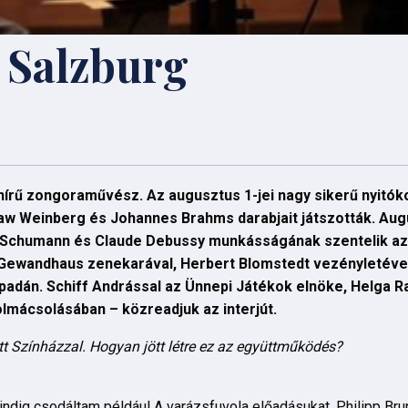
s Salzburg
ághírű zongoraművész. Az augusztus 1-jei nagy sikerű nyitó
aw Weinberg és Johannes Brahms darabjait játszották. Aug
 Schumann és Claude Debussy munkásságának szentelik az 
i Gewandhaus zenekarával, Herbert Blomstedt vezényletév
padán. Schiff Andrással az Ünnepi Játékok elnöke, Helga Ra
lmácsolásában – közreadjuk az interjút.
ett Színházzal. Hogyan jött létre ez az együttműködés?
ndig csodáltam például A varázsfuvola előadásukat. Philipp Brun