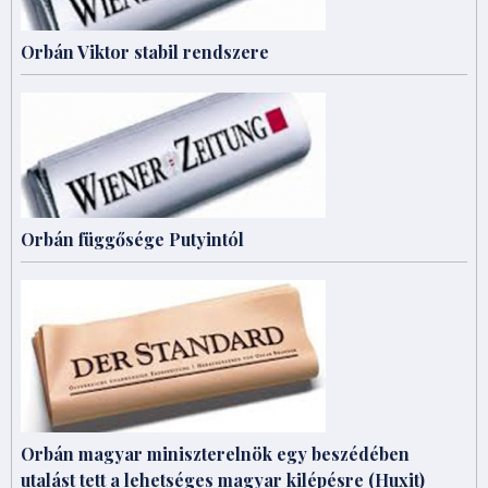
Orbán Viktor stabil rendszere
Orbán függősége Putyintól
Orbán magyar miniszterelnök egy beszédében
utalást tett a lehetséges magyar kilépésre (Huxit)