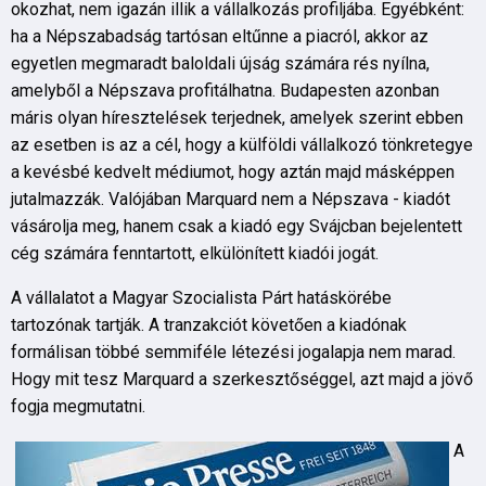
okozhat, nem igazán illik a vállalkozás profiljába. Egyébként:
ha a Népszabadság tartósan eltűnne a piacról, akkor az
egyetlen megmaradt baloldali újság számára rés nyílna,
amelyből a Népszava profitálhatna. Budapesten azonban
máris olyan híresztelések terjednek, amelyek szerint ebben
az esetben is az a cél, hogy a külföldi vállalkozó tönkretegye
a kevésbé kedvelt médiumot, hogy aztán majd másképpen
jutalmazzák. Valójában Marquard nem a Népszava - kiadót
vásárolja meg, hanem csak a kiadó egy Svájcban bejelentett
cég számára fenntartott, elkülönített kiadói jogát.
A vállalatot a Magyar Szocialista Párt hatáskörébe
tartozónak tartják. A tranzakciót követően a kiadónak
formálisan többé semmiféle létezési jogalapja nem marad.
Hogy mit tesz Marquard a szerkesztőséggel, azt majd a jövő
fogja megmutatni.
A