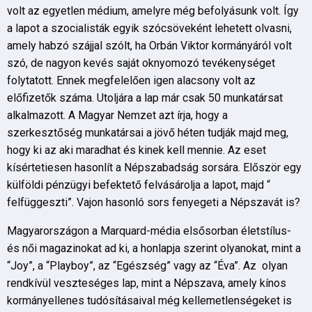
volt az egyetlen médium, amelyre még befolyásunk volt. Így
a lapot a szocialisták egyik szócsöveként lehetett olvasni,
amely habzó szájjal szólt, ha Orbán Viktor kormányáról volt
szó, de nagyon kevés saját oknyomozó tevékenységet
folytatott. Ennek megfelelően igen alacsony volt az
előfizetők száma. Utoljára a lap már csak 50 munkatársat
alkalmazott. A Magyar Nemzet azt írja, hogy a
szerkesztőség munkatársai a jövő héten tudják majd meg,
hogy ki az aki maradhat és kinek kell mennie. Az eset
kísértetiesen hasonlít a Népszabadság sorsára. Először egy
külföldi pénzügyi befektető felvásárolja a lapot, majd “
felfüggeszti”. Vajon hasonló sors fenyegeti a Népszavát is?
Magyarországon a Marquard-média elsősorban életstílus-
és női magazinokat ad ki, a honlapja szerint olyanokat, mint a
“Joy”, a “Playboy”, az “Egészség” vagy az “Éva”. Az olyan
rendkívül veszteséges lap, mint a Népszava, amely kínos
kormányellenes tudósításaival még kellemetlenségeket is