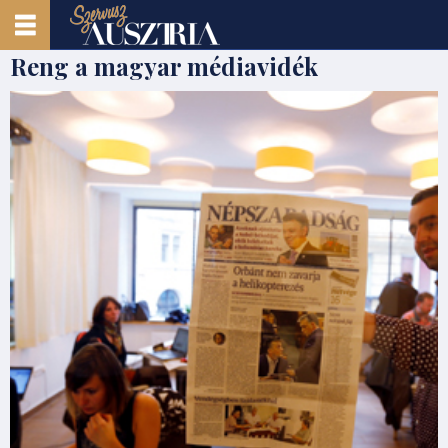
Reng a magyar médiavidék