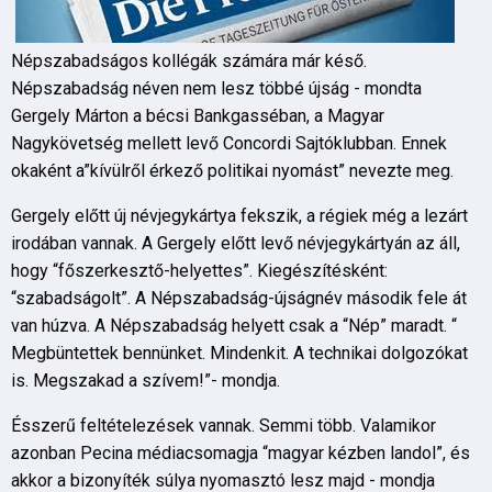
Népszabadságos kollégák számára már késő.
Népszabadság néven nem lesz többé újság - mondta
Gergely Márton a bécsi Bankgasséban, a Magyar
Nagykövetség mellett levő Concordi Sajtóklubban. Ennek
okaként a”kívülről érkező politikai nyomást” nevezte meg.
Gergely előtt új névjegykártya fekszik, a régiek még a lezárt
irodában vannak. A Gergely előtt levő névjegykártyán az áll,
hogy “főszerkesztő-helyettes”. Kiegészítésként:
“szabadságolt”. A Népszabadság-újságnév második fele át
van húzva. A Népszabadság helyett csak a “Nép” maradt. “
Megbüntettek bennünket. Mindenkit. A technikai dolgozókat
is. Megszakad a szívem!”- mondja.
Ésszerű feltételezések vannak. Semmi több. Valamikor
azonban Pecina médiacsomagja “magyar kézben landol”, és
akkor a bizonyíték súlya nyomasztó lesz majd - mondja