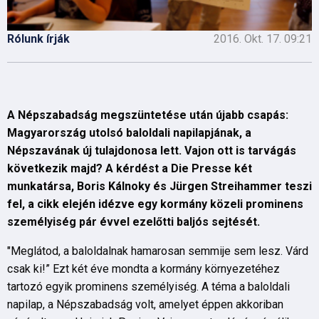
Rólunk írják
2016. Okt. 17. 09:21
A Népszabadság megszüntetése után újabb csapás:
Magyarország utolsó baloldali napilapjának, a
Népszavának új tulajdonosa lett. Vajon ott is tarvágás
következik majd? A kérdést a Die Presse két
munkatársa, Boris Kálnoky és Jürgen Streihammer teszi
fel, a cikk elején idézve egy kormány közeli prominens
személyiség pár évvel ezelőtti baljós sejtését.
"Meglátod, a baloldalnak hamarosan semmije sem lesz. Várd
csak ki!” Ezt két éve mondta a kormány környezetéhez
tartozó egyik prominens személyiség. A téma a baloldali
napilap, a Népszabadság volt, amelyet éppen akkoriban