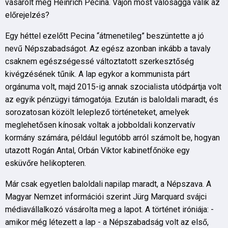
vásárolt meg Heinrich Pecina. Vajon most valósággá válik az
előrejelzés?
Egy héttel ezelőtt Pecina “átmenetileg” beszüntette a jó
nevű Népszabadságot. Az egész azonban inkább a tavaly
csaknem egészségessé változtatott szerkesztőség
kivégzésének tűnik. A lap egykor a kommunista párt
orgánuma volt, majd 2015-ig annak szocialista utódpártja volt
az egyik pénzügyi támogatója. Ezután is baloldali maradt, és
sorozatosan közölt leleplező történeteket, amelyek
meglehetősen kínosak voltak a jobboldali konzervatív
kormány számára, például legutóbb arról számolt be, hogyan
utazott Rogán Antal, Orbán Viktor kabinetfőnöke egy
esküvőre helikopteren.
Már csak egyetlen baloldali napilap maradt, a Népszava. A
Magyar Nemzet információi szerint Jürg Marquard svájci
médiavállalkozó vásárolta meg a lapot. A történet iróniája: -
amikor még létezett a lap - a Népszabadság volt az első,