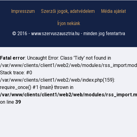
Impresszum
Szerzői jogok, adatvédelem
Média ajánlat
Írjon nekünk
© 2016 - www.szervuszausztria.hu - minden jog fenntartva
Fatal error
: Uncaught Error: Class 'Tidy' not found in
/var/www/clients/client1/web2/web/modules/rss_import.mod
Stack trace: #0
/var/www/clients/client1/web2/web/index.php(159):
require_once() #1 {main} thrown in
/var/www/clients/client1/web2/web/modules/rss_import.
on line
39