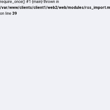
require_once() #1 {main} thrown in
/var/www/clients/client1/web2/web/modules/rss_import.
on line
39