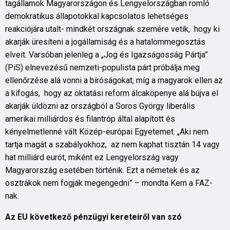
tagállamok Magyarországon és Lengyelországban romló
demokratikus állapotokkal kapcsolatos lehetséges
reakciójára utalt- mindkét országnak szemére vetik, hogy ki
akarják üresíteni a jogállamiság és a hatalommegosztás
elveit. Varsóban jelenleg a „Jog és Igazságosság Pártja”
(PiS) elnevezésű nemzeti-populista párt próbálja meg
ellenőrzése alá vonni a bíróságokat, míg a magyarok ellen az
a kifogás, hogy az oktatási reform álcaköpenye alá bújva el
akarják üldözni az országból a Soros György liberális
amerikai milliárdos és filantróp által alapított és
kényelmetlenné vált Közép-európai Egyetemet. „Aki nem
tartja magát a szabályokhoz, az nem kaphat tisztán 14 vagy
hat milliárd eurót, miként ez Lengyelország vagy
Magyarország esetében történik. Ezt a németek és az
osztrákok nem fogják megengedni” – mondta Kern a FAZ-
nak.
Az EU következő pénzügyi kereteiről van szó