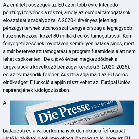
Az említett összegek az EU azon több évre kiterjedő
pénzügyi tervének a részei, amely az európai támogatások
elosztását szabályozza. A 2020-i érvényes jelenlegi
pénzügyi tervnek utcahosszal Lengyelország a legnagyobb
haszonélvezője közel 80 milliárd eurós támogatással. Kern
fenyegetőzésének rövidtávon semmilyen hatása sincs, mert
a már betervezett támogatást a program futamideje alatt nem
lehet csökkenteni. De a jövő évben megkezdődnek a
tárgyalások a következő pénzügyi keretekről (2020-2026),
és az év második felében Ausztria adja majd az EU soros
elnökségét. E funkció alapján részt vehet az Európai Uniós
napirendjének kidolgozásában.
A
budapesti és a varsói kormányok demokrácia felfogását
illető kritikáktól eltekintve ehhez jön még az is, hogy az EU