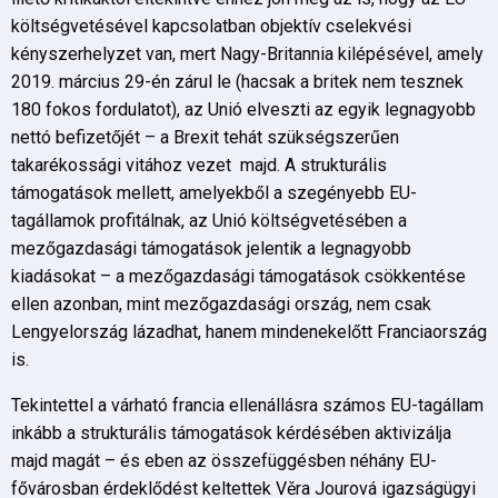
költségvetésével kapcsolatban objektív cselekvési
kényszerhelyzet van, mert Nagy-Britannia kilépésével, amely
2019. március 29-én zárul le (hacsak a britek nem tesznek
180 fokos fordulatot), az Unió elveszti az egyik legnagyobb
nettó befizetőjét – a Brexit tehát szükségszerűen
takarékossági vitához vezet majd. A strukturális
támogatások mellett, amelyekből a szegényebb EU-
tagállamok profitálnak, az Unió költségvetésében a
mezőgazdasági támogatások jelentik a legnagyobb
kiadásokat – a mezőgazdasági támogatások csökkentése
ellen azonban, mint mezőgazdasági ország, nem csak
Lengyelország lázadhat, hanem mindenekelőtt Franciaország
is.
Tekintettel a várható francia ellenállásra számos EU-tagállam
inkább a strukturális támogatások kérdésében aktivizálja
majd magát – és eben az összefüggésben néhány EU-
fővárosban érdeklődést keltettek Věra Jourová igazságügyi