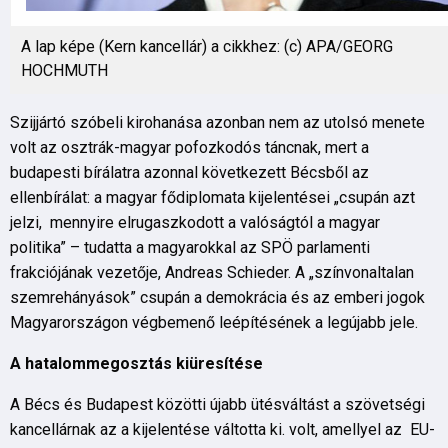
A lap képe (Kern kancellár) a cikkhez: (c) APA/GEORG
HOCHMUTH
Szijjártó szóbeli kirohanása azonban nem az utolsó menete
volt az osztrák-magyar pofozkodós táncnak, mert a
budapesti bírálatra azonnal következett Bécsből az
ellenbírálat: a magyar fődiplomata kijelentései „csupán azt
jelzi, mennyire elrugaszkodott a valóságtól a magyar
politika” – tudatta a magyarokkal az SPÖ parlamenti
frakciójának vezetője, Andreas Schieder. A „színvonaltalan
szemrehányások” csupán a demokrácia és az emberi jogok
Magyarországon végbemenő leépítésének a legújabb jele.
A hatalommegosztás kiüresítése
A Bécs és Budapest közötti újabb ütésváltást a szövetségi
kancellárnak az a kijelentése váltotta ki. volt, amellyel az EU-