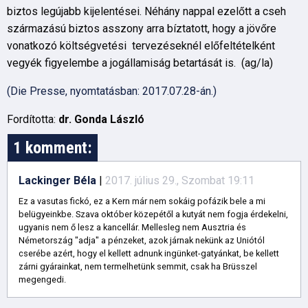
biztos legújabb kijelentései. Néhány nappal ezelőtt a cseh
származású biztos asszony arra bíztatott, hogy a jövőre
vonatkozó költségvetési tervezéseknél előfeltételként
vegyék figyelembe a jogállamiság betartását is. (ag/la)
(Die Presse, nyomtatásban: 2017.07.28-án.)
Fordította:
dr. Gonda László
1 komment:
Lackinger Béla
|
2017. július 29., Szombat 19:11
Ez a vasutas fickó, ez a Kern már nem sokáig pofázik bele a mi
belügyeinkbe. Szava október közepétől a kutyát nem fogja érdekelni,
ugyanis nem ő lesz a kancellár. Mellesleg nem Ausztria és
Németország "adja" a pénzeket, azok járnak nekünk az Uniótól
cserébe azért, hogy el kellett adnunk ingünket-gatyánkat, be kellett
zárni gyárainkat, nem termelhetünk semmit, csak ha Brüsszel
megengedi.