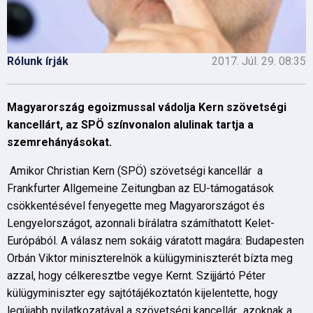
Rólunk írják
2017. Júl. 29. 08:35
Magyarország egoizmussal vádolja Kern szövetségi
kancellárt, az SPÖ színvonalon alulinak tartja a
szemrehányásokat.
Amikor Christian Kern (SPÖ) szövetségi kancellár a
Frankfurter Allgemeine Zeitungban az EU-támogatások
csökkentésével fenyegette meg Magyarországot és
Lengyelországot, azonnali bírálatra számíthatott Kelet-
Európából. A válasz nem sokáig váratott magára: Budapesten
Orbán Viktor miniszterelnök a külügyminiszterét bízta meg
azzal, hogy célkeresztbe vegye Kernt. Szijjártó Péter
külügyminiszter egy sajtótájékoztatón kijelentette, hogy
legújabb nyilatkozatával a szövetségi kancellár „azoknak a