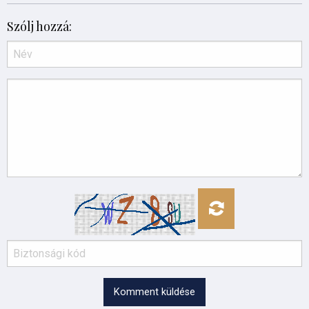
Szólj hozzá:
Komment küldése