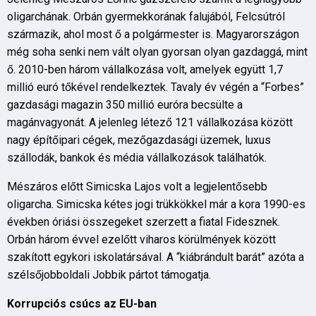
oligarchának. Orbán gyermekkorának falujából, Felcsútról
származik, ahol most ő a polgármester is. Magyarországon
még soha senki nem vált olyan gyorsan olyan gazdaggá, mint
ő. 2010-ben három vállalkozása volt, amelyek együtt 1,7
millió euró tőkével rendelkeztek. Tavaly év végén a “Forbes”
gazdasági magazin 350 millió euróra becsülte a
magánvagyonát. A jelenleg létező 121 vállalkozása között
nagy építőipari cégek, mezőgazdasági üzemek, luxus
szállodák, bankok és média vállalkozások találhatók.
Mészáros előtt Simicska Lajos volt a legjelentősebb
oligarcha. Simicska kétes jogi trükkökkel már a kora 1990-es
években óriási összegeket szerzett a fiatal Fidesznek.
Orbán három évvel ezelőtt viharos körülmények között
szakított egykori iskolatársával. A “kiábrándult barát” azóta a
szélsőjobboldali Jobbik pártot támogatja.
Korrupciós csúcs az EU-ban