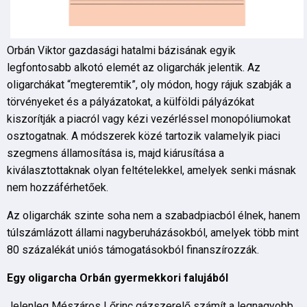
Orbán Viktor gazdasági hatalmi bázisának egyik
legfontosabb alkotó elemét az oligarchák jelentik. Az
oligarchákat “megteremtik”, oly módon, hogy rájuk szabják a
törvényeket és a pályázatokat, a külföldi pályázókat
kiszorítják a piacról vagy kézi vezérléssel monopóliumokat
osztogatnak. A módszerek közé tartozik valamelyik piaci
szegmens államosítása is, majd kiárusítása a
kiválasztottaknak olyan feltételekkel, amelyek senki másnak
nem hozzáférhetőek.
Az oligarchák szinte soha nem a szabadpiacból élnek, hanem
túlszámlázott állami nagyberuházásokból, amelyek több mint
80 százalékát uniós támogatásokból finanszírozzák.
Egy oligarcha Orbán gyermekkori falujából
Jelenleg Mészáros Lőrinc gázszerelő számít a legnagyobb