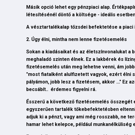
Másik opció lehet egy pénzpiaci alap. Értékpap
létesítésénél döntő a költsége - ideális esetben
A vésztartalékalap tőzsdei befektetése a piaci 
2. Úgy élni, mintha nem lenne fizetésemelés
Sokan a kiadásaikat és az életszínvonalukat a
meghaladó szinten élnek. Ez a lakbérek és lízi
fizetésemelés után meg lehetne venni, ám jobb 
"most fiatalként alulfizetett vagyok, ezért éln
pályámon, jobb lesz a fizetésem, akkor ..." Ez 
becsábít.. érdemes figyelni rá.
Ésszerű a következő fizetésemelés összegét e
egyszerűen tartalék tőkebefektetésben eltenni
adjuk ki a pénzt, vagy ami még rosszabb, ne tere
hamar lehet kelepce, például munkanélküliség 