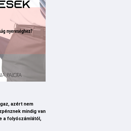
 igaz, azért nem
észpénznek mindig van
e a folyószámlától,