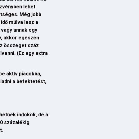
szvényben lehet
hetséges. Még jobb
idő múlva lesz a
 vagy annak egy
rv, akkor egészen
az összeget száz
venni. (Ez egy extra
be aktív piacokba,
ladni a befektetést,
ehetnek indokok, de a
00 százalékig
t.