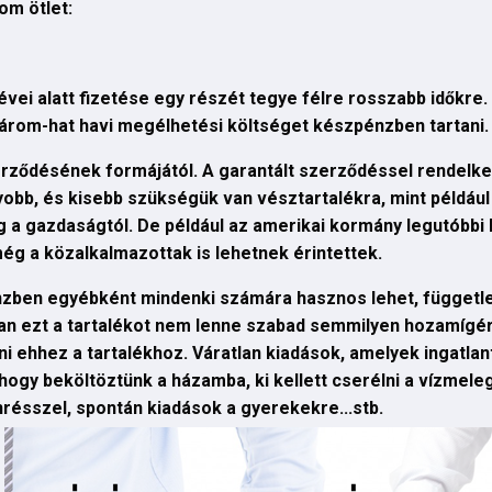
om ötlet:
vei alatt fizetése egy részét tegye félre rosszabb időkre
 három-hat havi megélhetési költséget készpénzben tartani.
szerződésének formájától. A garantált szerződéssel rendelk
bb, és kisebb szükségük van vésztartalékra, mint például 
 a gazdaságtól. De például az amerikai kormány legutóbbi 
ég a közalkalmazottak is lehetnek érintettek.
nzben egyébként mindenki számára hasznos lehet, függet
an ezt a tartalékot nem lenne szabad semmilyen hozamígére
lni ehhez a tartalékhoz. Váratlan kiadások, amelyek ingatla
hogy beköltöztünk a házamba, ki kellett cserélni a vízmele
nrésszel, spontán kiadások a gyerekekre...stb.