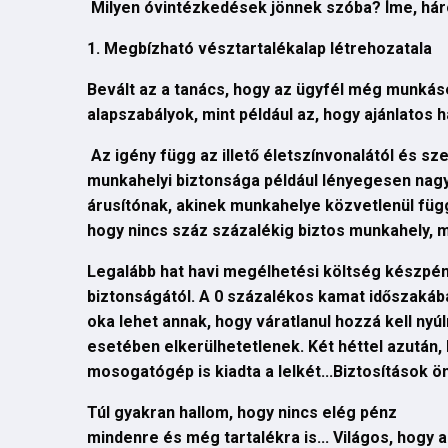
Milyen óvintézkedések jönnek szóba? Íme, hár
1.
Megbízható vésztartalékalap létrehozatala
Bevált az a tanács, hogy az ügyfél még munkásé
alapszabályok, mint például az, hogy ajánlatos
Az igény függ az illető életszínvonalától és 
munkahelyi biztonsága például lényegesen nagyo
árusítónak, akinek munkahelye közvetlenül függ
hogy nincs száz százalékig biztos munkahely, m
Legalább hat havi megélhetési költség készpé
biztonságától. A 0 százalékos kamat időszakáb
oka lehet annak, hogy váratlanul hozzá kell nyú
esetében elkerülhetetlenek. Két héttel azután, 
mosogatógép is kiadta a lelkét...Biztosítások ö
Túl gyakran hallom, hogy nincs elég pénz
mindenre és még tartalékra is... Világos, hogy a