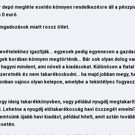
ír depó megléte esetén könnyen rendelkezésre áll a pénzpia
 0 euró.
ingadozások miatt rossz ötlet.
 bevételekhez igazítják... egyesek pedig egyenesen a gazd
ngek korában könnyen megtörténik... Bár sok olyan dolog va
hagyni mindent, ami növeli a kiadásokat. Különösen a fiata
i szeretnék és nem takarékoskodni... ha majd jobban megy, h
azonban sajnos olyan kelepce, amelybe a tekintélyes fogyasz
gy ideig takarékkönyvben, vagy például nyugdíj megtakarí
. Lehetne a nyugdíj előtakarékosság havi összegét emelni?
mtsünk újabb havi kiadást, például hitelt, amit aztán tovább
esetén.