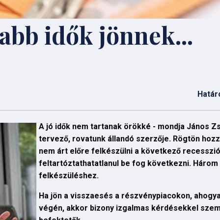
zabb idők jönnek...
Határ
A jó idők nem tartanak örökké - mondja János Z
tervező, rovatunk állandó szerzője. Rögtön hozzá
nem árt előre felkészülni a következő recesszió
feltartóztathatatlanul be fog következni. Három 
felkészüléshez.
Ha jön a visszaesés a részvénypiacokon, ahogya
végén, akkor bizony izgalmas kérdésekkel sze