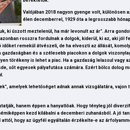
befektetők.
Valójában 2018 nagyon gyenge volt, különösen a
élen decemberrel, 1929 óta a legrosszabb hónapp
uk, ki úszott meztelenül, ha már levonult az ár". Arra gondol
zonban rosszra fordulnak a dolgok, kiderül, ki az, aki jól fe
ó időket remekül átvészeli, de ha elveszti az állását, komol
 gazdaságban és a szélesebb piacokon a dolgok viszonylag 
n törékeny is lehet a piac. Ha a gazdaság lelassul vagy a
de, sőt egyesek pályafutása számára. Ezért bölcs dolog m
l.
tek", amelyek lehetőséget adnak annak vizsgálatára, vajon 
tják, hanem éppen a hanyatlóak. Hogy tényleg jól diverzifi
c némiképpen kezd kilábalni a decemberi zuhanásból. A jó t
 attól, hogy az ügyfél egyáltalán érzékelte-e az árfolyam