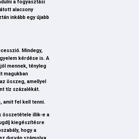
dulni a fogyasztási
látott alacsony
ztán inkább egy újabb
recesszió. Mindegy,
egyelem kérdése is. A
jól mennek, tényleg
mit magukban
 az összeg, amellyel
t tíz százalékát.
amit fel kell tenni.
összetétele illik-e a
ugdíj kiegészítésre
pszabály, hogy a
- ez durván számolva