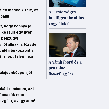
z év második fele, az
A mesterséges
al!!!
intelligencia: áldás
vagy átok?
t, hogy könnyű jól
lkészült egy ilyen
y pénzügyi
jól állnak, a tőzsde
z idén beköszönt a
ár most felvértezni
A vámháború és a
pénzpiac
tulajdonképpen jól
összefüggése
kált-e minden, azt
anácsadók most
mozgást, avagy sem!