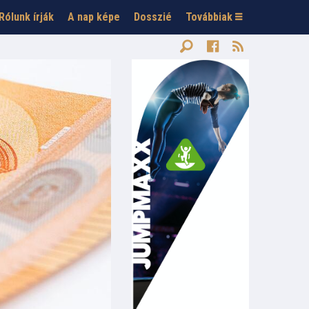
Rólunk írják
A nap képe
Dosszié
Továbbiak