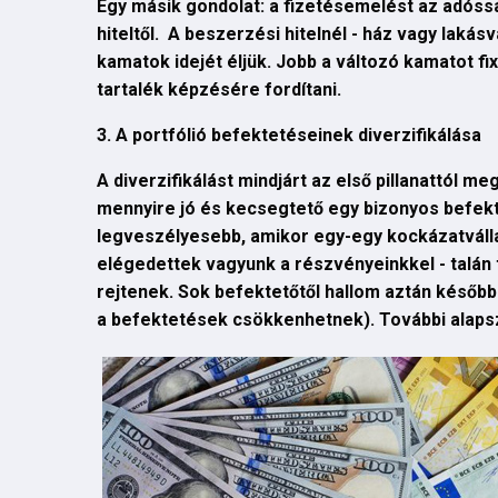
Egy másik gondolat: a fizetésemelést az adóss
hiteltől. A beszerzési hitelnél - ház vagy lakás
kamatok idejét éljük. Jobb a változó kamatot fi
tartalék képzésére fordítani.
3. A portfólió befektetéseinek diverzifikálása
A diverzifikálást mindjárt az első pillanattól m
mennyire jó és kecsegtető egy bizonyos befekt
legveszélyesebb, amikor egy-egy kockázatválla
elégedettek vagyunk a részvényeinkkel - talán 
rejtenek. Sok befektetőtől hallom aztán később
a befektetések csökkenhetnek). További alapszab