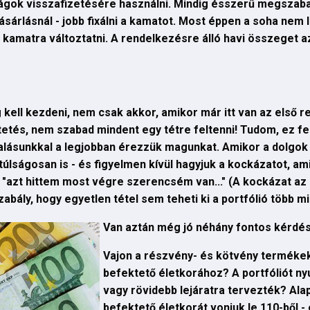
ágok visszafizetésére használni. Mindig ésszerű megszaba
vásárlásnál - jobb fixálni a kamatot. Most éppen a soha nem 
x kamatra változtatni. A rendelkezésre álló havi összeget a
eg kell kezdeni, nem csak akkor, amikor már itt van az első 
etés, nem szabad mindent egy tétre feltenni! Tudom, ez f
lásunkkal a legjobban érezzük magunkat. Amikor a dolgok 
túlságosan is - és figyelmen kívül hagyjuk a kockázatot, a
 "azt hittem most végre szerencsém van..." (A kockázat az
ály, hogy egyetlen tétel sem teheti ki a portfólió több min
Van aztán még jó néhány fontos kérdés, 
Vajon a részvény- és kötvény termékek 
befektető életkorához? A portfóliót ny
vagy rövidebb lejáratra tervezték? Ala
befektető életkorát vonjuk le 110-ből 