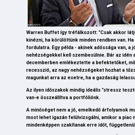
Warren Buffet így tréfálkozott: "Csak akkor látj
kinézni, ha körülöttünk minden rendben van. Ha a
fordulatra. Egy példa - akinek adóssága van, a j
nehézségekkel kell szembesülnie. Bár az idén a
decemberben emlékeztette a befektetőket, milye
recesszió, az nagy nehézségeket hozhat a tőzs
magunkat arra az esetre, ha a gazdaság lelassu
Az ilyen időszakok mindig ideális "stressz tesz
van-e összeállítva a portfóliónk.
A minőséget nem a jó, emelkedő árfolyamok muta
most lehet igazán felülvizsgálni, amikor a pia
mindenképpen szakítanak erre időt, függetlenül