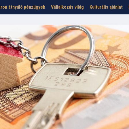
ron átnyúló pénzügyek
Vállalkozás világ
Kulturális ajánlat