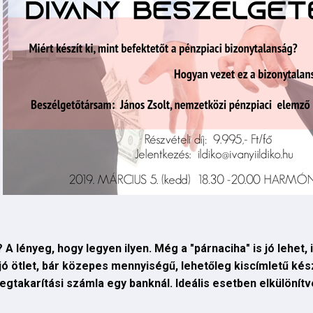
A lényeg, hogy legyen ilyen. Még a "párnaciha" is jó lehet,
m jó ötlet, bár közepes mennyiségű, lehetőleg kiscímletű k
gtakarítási számla egy banknál. Ideális esetben elkülönítv