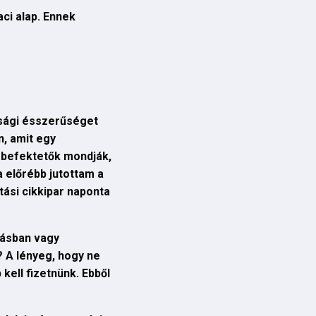
ci alap. Ennek
asági ésszerűséget
n, amit egy
l befektetők mondják,
a előrébb jutottam a
tási cikkipar naponta
tásban vagy
 A lényeg, hogy ne
 kell fizetnünk. Ebből