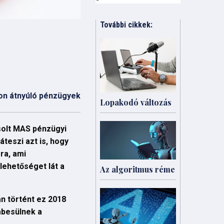
További cikkek:
on átnyúló pénzügyek
Lopakodó változás
solt MAS pénzügyi
teszi azt is, hogy
ra, ami
lehetőséget lát a
Az algoritmus réme
n történt ez 2018
mbesülnek a