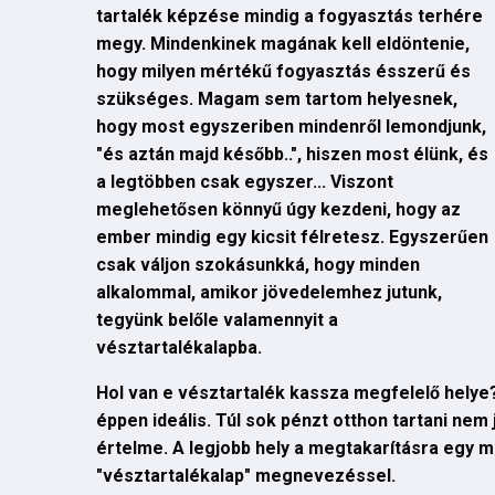
tartalék képzése mindig a fogyasztás terhére
megy. Mindenkinek magának kell eldöntenie,
hogy milyen mértékű fogyasztás ésszerű és
szükséges. Magam sem tartom helyesnek,
hogy most egyszeriben mindenről lemondjunk,
"és aztán majd később..", hiszen most élünk, és
a legtöbben csak egyszer... Viszont
meglehetősen könnyű úgy kezdeni, hogy az
ember mindig egy kicsit félretesz. Egyszerűen
csak váljon szokásunkká, hogy minden
alkalommal, amikor jövedelemhez jutunk,
tegyünk belőle valamennyit a
vésztartalékalapba.
Hol van e vésztartalék kassza megfelelő helye? 
éppen ideális. Túl sok pénzt otthon tartani ne
értelme. A legjobb hely a megtakarításra egy me
"vésztartalékalap" megnevezéssel.