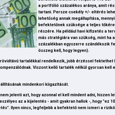
a portfólió százalékos aránya, amit ré
tartani. Persze csekély +/- eltérés le
lehetőség annak megállapítása, mennyi 
befektetőnek szüksége a teljes tőkére
részére. Ha például havi kifizetés a te
más stratégiára van szükség, mint ha 
százalékban egyszerre szándékozik fel
összeg kell, hogy legyen).
rövidtávú tartalékkal rendelkezik, jobb érzéssel fektethet 
mpenzálódnak. Viszont kellő tartalék nélkül gyorsan kell e
állításának mindenkori kiigazítását.
nem jelenti azt, hogy azonnal el kell mindent adni, hiszen l
eszélyes az a kijelentés - amit gyakran hallok -, hogy "ez 1
". Ilyen nincs, legfeljebb a befektető nem ismeri a rizikó