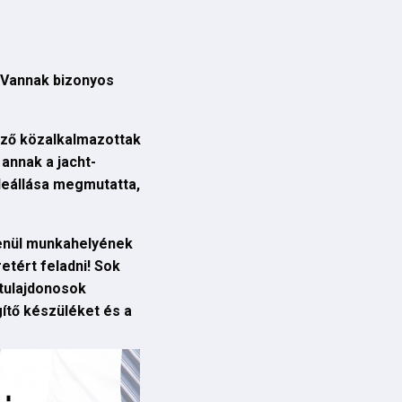
. Vannak bizonyos
ező közalkalmazottak
annak a jacht-
leállása megmutatta,
lenül munkahelyének
tért feladni! Sok
ntulajdonosok
gítő készüléket és a