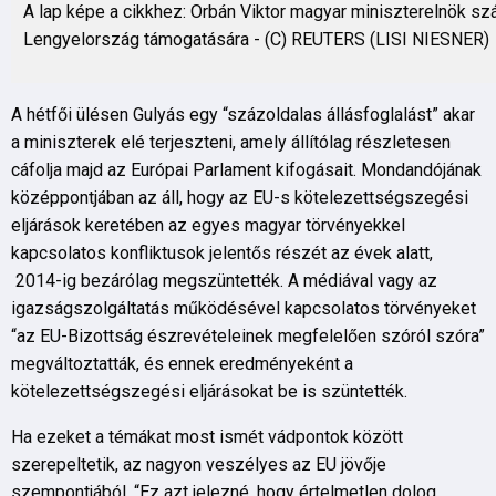
A lap képe a cikkhez: Orbán Viktor magyar miniszterelnök sz
Lengyelország támogatására - (C) REUTERS (LISI NIESNER)
A hétfői ülésen Gulyás egy “százoldalas állásfoglalást” akar
a miniszterek elé terjeszteni, amely állítólag részletesen
cáfolja majd az Európai Parlament kifogásait. Mondandójának
középpontjában az áll, hogy az EU-s kötelezettségszegési
eljárások keretében az egyes magyar törvényekkel
kapcsolatos konfliktusok jelentős részét az évek alatt,
2014-ig bezárólag megszüntették. A médiával vagy az
igazságszolgáltatás működésével kapcsolatos törvényeket
“az EU-Bizottság észrevételeinek megfelelően szóról szóra”
megváltoztatták, és ennek eredményeként a
kötelezettségszegési eljárásokat be is szüntették.
Ha ezeket a témákat most ismét vádpontok között
szerepeltetik, az nagyon veszélyes az EU jövője
szempontjából. “Ez azt jelezné, hogy értelmetlen dolog