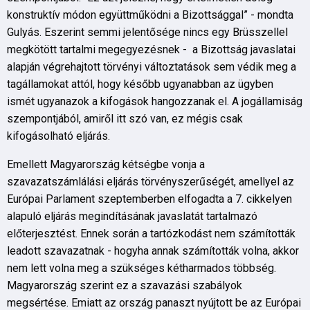
konstruktív módon együttműködni a Bizottsággal” - mondta
Gulyás. Eszerint semmi jelentősége nincs egy Brüsszellel
megkötött tartalmi megegyezésnek - a Bizottság javaslatai
alapján végrehajtott törvényi változtatások sem védik meg a
tagállamokat attól, hogy később ugyanabban az ügyben
ismét ugyanazok a kifogások hangozzanak el. A jogállamiság
szempontjából, amiről itt szó van, ez mégis csak
kifogásolható eljárás.
Emellett Magyarország kétségbe vonja a
szavazatszámlálási eljárás törvényszerűségét, amellyel az
Európai Parlament szeptemberben elfogadta a 7. cikkelyen
alapuló eljárás megindításának javaslatát tartalmazó
előterjesztést. Ennek során a tartózkodást nem számították
leadott szavazatnak - hogyha annak számították volna, akkor
nem lett volna meg a szükséges kétharmados többség.
Magyarország szerint ez a szavazási szabályok
megsértése. Emiatt az ország panaszt nyújtott be az Európai