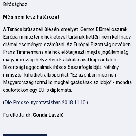
Bírósághoz.
Még nem lesz határozat
A Tanács brüsszeli ülésén, amelyet Gernot Blümel osztrák
Európa-miniszter elnökletével tartanak hétfőn, nem kell nagy
drámai eseményre számítani. Az Európai Bizottság nevében
Frans Timmermans alelnök előterjeszti majd a jogállamiság
magyarországi helyzetének alakulásával kapcsolatos
Bizottsági aggodalmak írásos összefoglalóját. Néhány
miniszter kifejtheti álláspontját. “Ez azonban még nem
Magyarország formális meghallgatásának az ideje” - mondta
csütörtökön egy EU-s diplomata.
(
Die Presse, nyomtatásban 2018.11.10.)
Fordította:
dr. Gonda László