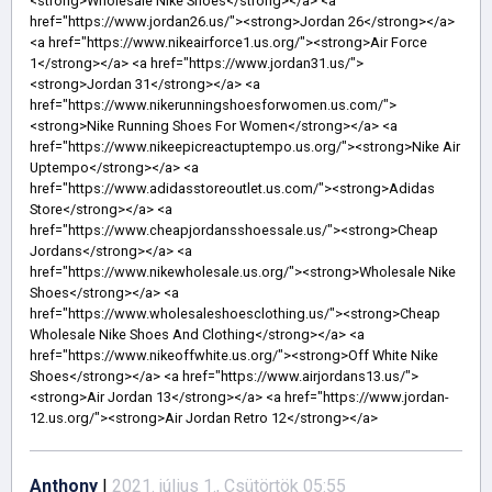
Anthony
|
2021. július 1., Csütörtök 05:55