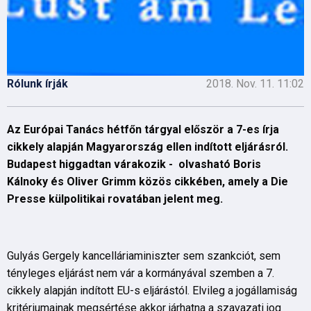
Rólunk írják
2018. Nov. 11. 11:02
Az Európai Tanács hétfőn tárgyal először a 7-es írja
cikkely alapján Magyarország ellen indított eljárásról.
Budapest higgadtan várakozik - olvasható Boris
Kálnoky és Oliver Grimm közös cikkében, amely a Die
Presse külpolitikai rovatában jelent meg.
Gulyás Gergely kancelláriaminiszter sem szankciót, sem
tényleges eljárást nem vár a kormányával szemben a 7.
cikkely alapján indított EU-s eljárástól. Elvileg a jogállamiság
kritériumainak megsértése akkor járhatna a szavazati jog