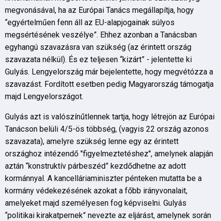
megvonásával, ha az Európai Tanács megállapítja, hogy
“egyértelműen fenn áll az EU-alapjogainak súlyos
megsértésének veszélye”. Ehhez azonban a Tanácsban
egyhangú szavazásra van szükség (az érintett ország
szavazata nélkül). És ez teljesen “kizárt” - jelentette ki
Gulyás. Lengyelország már bejelentette, hogy megvétózza a
szavazást. Fordított esetben pedig Magyarország támogatja
majd Lengyelországot.
Gulyás azt is valószínűtlennek tartja, hogy létrejön az Európai
Tanácson belüli 4/5-ös többség, (vagyis 22 ország azonos
szavazata), amelyre szükség lenne egy az érintett
országhoz intézendő "figyelmeztetéshez", amelynek alapján
aztán “konstruktív párbeszéd” kezdődhetne az adott
kormánnyal. A kancelláriaminiszter pénteken mutatta be a
kormány védekezésének azokat a főbb irányvonalait,
amelyeket majd személyesen fog képviselni. Gulyás
“politikai kirakatpernek” nevezte az eljárást, amelynek során